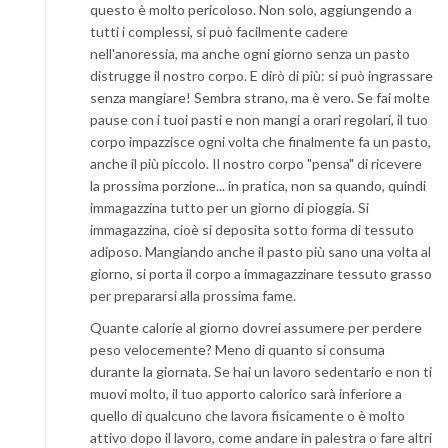
questo è molto pericoloso. Non solo, aggiungendo a
tutti i complessi, si può facilmente cadere
nell'anoressia, ma anche ogni giorno senza un pasto
distrugge il nostro corpo. E dirò di più: si può ingrassare
senza mangiare! Sembra strano, ma è vero. Se fai molte
pause con i tuoi pasti e non mangi a orari regolari, il tuo
corpo impazzisce ogni volta che finalmente fa un pasto,
anche il più piccolo. Il nostro corpo "pensa" di ricevere
la prossima porzione... in pratica, non sa quando, quindi
immagazzina tutto per un giorno di pioggia. Si
immagazzina, cioè si deposita sotto forma di tessuto
adiposo. Mangiando anche il pasto più sano una volta al
giorno, si porta il corpo a immagazzinare tessuto grasso
per prepararsi alla prossima fame.
Quante calorie al giorno dovrei assumere per perdere
peso velocemente? Meno di quanto si consuma
durante la giornata. Se hai un lavoro sedentario e non ti
muovi molto, il tuo apporto calorico sarà inferiore a
quello di qualcuno che lavora fisicamente o è molto
attivo dopo il lavoro, come andare in palestra o fare altri