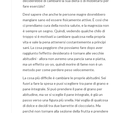
deciderebbe di cambiare la sua dieta o di mobilitarsi per
fare esercizio?
Devi sapere che anche le persone magre dovrebbero
mangiare sano ed essere fisicamente attive. È così che
ci prendiamo cura della nostra salute, e la magrezza non
è sempre un segno. Quindi, vedendo qualche chilo di
troppo si è motivati a cambiare qualcosa nella propria
vita e vale la pena attenersi costantemente a principi
sani. La cosa peggiore che possiamo fare dopo aver
raggiunto l'effetto desiderato è tornare alle vecchie
abitudini - allora non avremo una pancia sana e piatta,
ma un effetto yo-yo, quindi morire di fame non è un
metodo per come perdere peso velocemente.
La cosa più difficile è cambiare le proprie abitudini. Sei
fuori a fare la spesa e puoi scegliere tra pane di grano e
pane integrale. Si può prendere il pane di grano per
abitudine, ma se si sceglie il pane integrale, è già un
passo verso una figura più snella. Hai voglia di qualcosa
di dolce e decidi tra due barrette di cioccolato. Ma
perché non tornare alla sezione della frutta e prendere