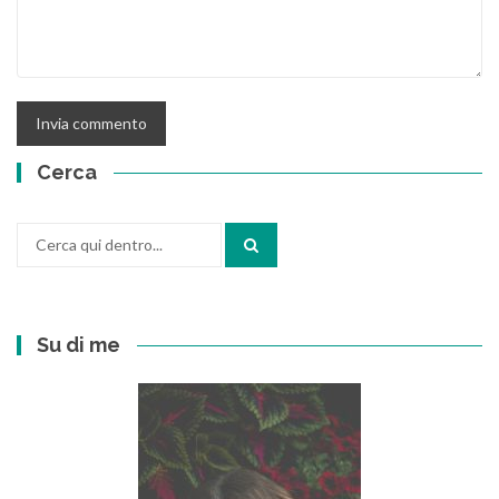
Cerca
Cerca
per:
Su di me