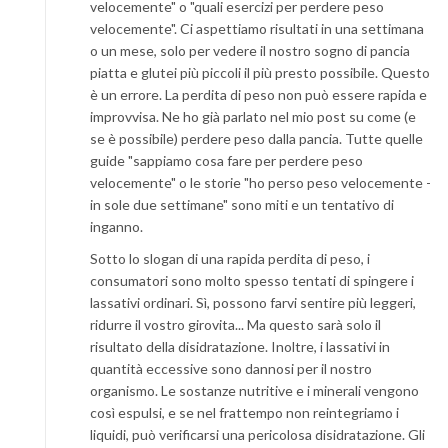
velocemente" o "quali esercizi per perdere peso
velocemente". Ci aspettiamo risultati in una settimana
o un mese, solo per vedere il nostro sogno di pancia
piatta e glutei più piccoli il più presto possibile. Questo
è un errore. La perdita di peso non può essere rapida e
improvvisa. Ne ho già parlato nel mio post su come (e
se è possibile) perdere peso dalla pancia. Tutte quelle
guide "sappiamo cosa fare per perdere peso
velocemente" o le storie "ho perso peso velocemente -
in sole due settimane" sono miti e un tentativo di
inganno.
Sotto lo slogan di una rapida perdita di peso, i
consumatori sono molto spesso tentati di spingere i
lassativi ordinari. Sì, possono farvi sentire più leggeri,
ridurre il vostro girovita... Ma questo sarà solo il
risultato della disidratazione. Inoltre, i lassativi in
quantità eccessive sono dannosi per il nostro
organismo. Le sostanze nutritive e i minerali vengono
così espulsi, e se nel frattempo non reintegriamo i
liquidi, può verificarsi una pericolosa disidratazione. Gli