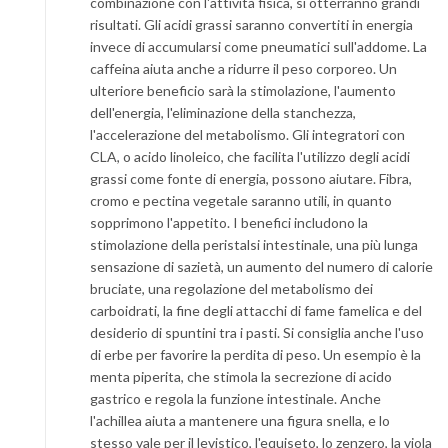
combinazione con l'attività fisica, si otterranno grandi
risultati. Gli acidi grassi saranno convertiti in energia
invece di accumularsi come pneumatici sull'addome. La
caffeina aiuta anche a ridurre il peso corporeo. Un
ulteriore beneficio sarà la stimolazione, l'aumento
dell'energia, l'eliminazione della stanchezza,
l'accelerazione del metabolismo. Gli integratori con
CLA, o acido linoleico, che facilita l'utilizzo degli acidi
grassi come fonte di energia, possono aiutare. Fibra,
cromo e pectina vegetale saranno utili, in quanto
sopprimono l'appetito. I benefici includono la
stimolazione della peristalsi intestinale, una più lunga
sensazione di sazietà, un aumento del numero di calorie
bruciate, una regolazione del metabolismo dei
carboidrati, la fine degli attacchi di fame famelica e del
desiderio di spuntini tra i pasti. Si consiglia anche l'uso
di erbe per favorire la perdita di peso. Un esempio è la
menta piperita, che stimola la secrezione di acido
gastrico e regola la funzione intestinale. Anche
l'achillea aiuta a mantenere una figura snella, e lo
stesso vale per il levistico, l'equiseto, lo zenzero, la viola