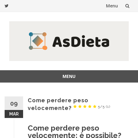
Menu
Passa
al
contenuto
MENU
Passa
al
contenuto
Come perdere peso
09
5/5
(1)
velocemente?
MAR
Come perdere peso
velocemente: è possibile?