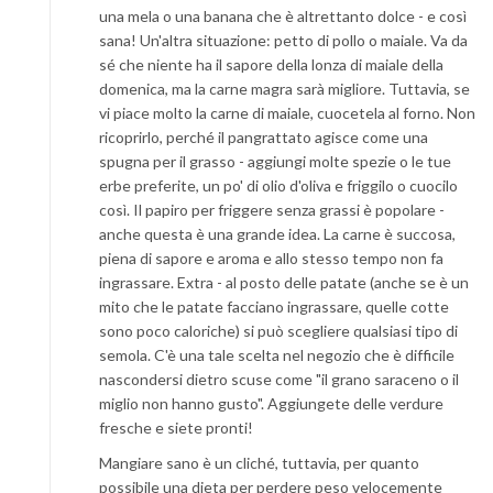
una mela o una banana che è altrettanto dolce - e così
sana! Un'altra situazione: petto di pollo o maiale. Va da
sé che niente ha il sapore della lonza di maiale della
domenica, ma la carne magra sarà migliore. Tuttavia, se
vi piace molto la carne di maiale, cuocetela al forno. Non
ricoprirlo, perché il pangrattato agisce come una
spugna per il grasso - aggiungi molte spezie o le tue
erbe preferite, un po' di olio d'oliva e friggilo o cuocilo
così. Il papiro per friggere senza grassi è popolare -
anche questa è una grande idea. La carne è succosa,
piena di sapore e aroma e allo stesso tempo non fa
ingrassare. Extra - al posto delle patate (anche se è un
mito che le patate facciano ingrassare, quelle cotte
sono poco caloriche) si può scegliere qualsiasi tipo di
semola. C'è una tale scelta nel negozio che è difficile
nascondersi dietro scuse come "il grano saraceno o il
miglio non hanno gusto". Aggiungete delle verdure
fresche e siete pronti!
Mangiare sano è un cliché, tuttavia, per quanto
possibile una dieta per perdere peso velocemente