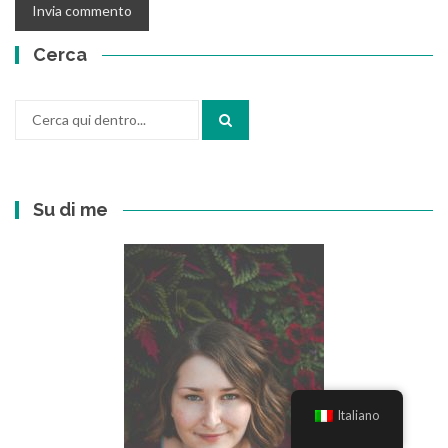
Cerca
Cerca
per:
Su di me
Italiano