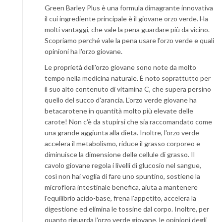
Green Barley Plus è una formula dimagrante innovativa
il cui ingrediente principale è il giovane orzo verde. Ha
molti vantaggi, che vale la pena guardare più da vicino.
Scopriamo perché vale la pena usare l'orzo verde e quali
opinioni ha l'orzo giovane.
Le proprietà dell'orzo giovane sono note da molto
tempo nella medicina naturale. È noto soprattutto per
il suo alto contenuto di vitamina C, che supera persino
quello del succo d'arancia. L'orzo verde giovane ha
betacarotene in quantità molto più elevate delle
carote! Non c'è da stupirsi che sia raccomandato come
una grande aggiunta alla dieta. Inoltre, l'orzo verde
accelera il metabolismo, riduce il grasso corporeo e
diminuisce la dimensione delle cellule di grasso. Il
cavolo giovane regola i livelli di glucosio nel sangue,
così non hai voglia di fare uno spuntino, sostiene la
microflora intestinale benefica, aiuta a mantenere
l'equilibrio acido-base, frena l'appetito, accelera la
digestione ed elimina le tossine dal corpo. Inoltre, per
quanto riguarda l'orzo verde giovane, le opinioni degli