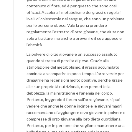
contenuto di fibre, ed è per questo che sono così
efficaci. Accelera il metabolismo dei grassi e regola i
livelli di colesterolo nel sangue, che sono un problema
per le persone obese. Vale la pena prendere
regolarmente l'estratto di orzo giovane, che aiuta non
solo a trattare, ma anche a prevenire il sovrappeso e
l'obesità.
La polvere di orzo giovane è un successo assoluto
quando si tratta di perdita di peso. Grazie alla
stimolazione del metabolismo, il grasso accumulato
comincia a scomparire in poco tempo. L'orzo verde per
dimagrire ha recensioni molto positive, perché grazie
alle sue proprietà nutrizionali, non permette la
debolezza, la malnutrizione e l'anemia del corpo.
Pertanto, leggendo il forum sull'orzo giovane, si può
vedere che anche le donne incinte e le giovani madri
raccomandano di aggiungere orzo giovane in polvere o
compresse di orzo giovane alla loro dieta quotidiana.
Pertanto, per le persone che vogliono mantenere una
bella figura e una salute perfetta, vale la pena