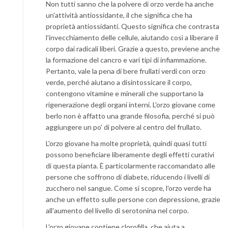
Non tutti sanno che la polvere di orzo verde ha anche
un'attività antiossidante, il che significa che ha
proprietà antiossidanti. Questo significa che contrasta
l'invecchiamento delle cellule, aiutando così a liberare il
corpo dai radicali liberi. Grazie a questo, previene anche
la formazione del cancro e vari tipi di infiammazione.
Pertanto, vale la pena di bere frullati verdi con orzo
verde, perché aiutano a disintossicare il corpo,
contengono vitamine e minerali che supportano la
rigenerazione degli organi interni. L'orzo giovane come
berlo non è affatto una grande filosofia, perché si può
aggiungere un po' di polvere al centro del frullato.
L'orzo giovane ha molte proprietà, quindi quasi tutti
possono beneficiare liberamente degli effetti curativi
di questa pianta. È particolarmente raccomandato alle
persone che soffrono di diabete, riducendo i livelli di
zucchero nel sangue. Come si scopre, l'orzo verde ha
anche un effetto sulle persone con depressione, grazie
all'aumento del livello di serotonina nel corpo.
L'orzo giovane contiene clorofilla, che aiuta a