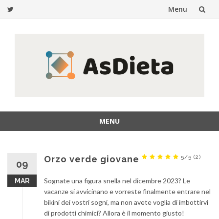
Menu
Passa
al
contenuto
MENU
Passa
al
contenuto
5/5
(2)
Orzo verde giovane
09
Sognate una figura snella nel dicembre 2023? Le
MAR
vacanze si avvicinano e vorreste finalmente entrare nel
bikini dei vostri sogni, ma non avete voglia di imbottirvi
di prodotti chimici? Allora è il momento giusto!