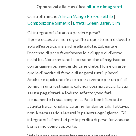
Oppure vai alla classifica
pillole dimagranti
Controlla anche
African Mango Prezzo sottile
|
Composizione Slimetix
|
Effetti Green Barley Slim
Gli integratori aiutano a perdere peso?
Il peso eccessivo non è gradito e questo non è dovuto
solo all'estetica, ma anche alla salute. L'obesità e
l'eccesso di peso favoriscono lo sviluppo di diverse
malattie. Non mancano le persone che dimagriscono
continuamente, seguendo varie diete. Non è un'arte
quella di morire di fame e di negarsi tutti i piaceri.
Anche se qualcuno riesce a perseverare per un po' di
tempo in una restrizione calorica così massiccia, la sua
salute peggiorerà e l'odiato effetto yoyo farà
sicuramente la sua comparsa. Pasti ben bilanciati e
attività fisica regolare saranno fondamentali. Tuttavia,
non è necessario allenarsi in palestra ogni giorno. Gli
integratori alimentari per la perdita di peso funzionano
benissimo come supporto.
Vale la pena assumere integratori alimentari per