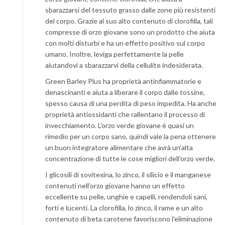
sbarazzarsi del tessuto grasso dalle zone più resistenti
del corpo. Grazie al suo alto contenuto di clorofilla, tali
compresse di orzo giovane sono un prodotto che aiuta
con molti disturbi e ha un effetto positivo sul corpo
umano. Inoltre, leviga perfettamente la pelle
aiutandovi a sbarazzarvi della cellulite indesiderata.
Green Barley Plus ha proprietà antinfiammatorie e
denascinanti e aiuta a liberare il corpo dalle tossine,
spesso causa di una perdita di peso impedita. Ha anche
proprietà antiossidanti che rallentano il processo di
invecchiamento. L'orzo verde giovane è quasi un
rimedio per un corpo sano, quindi vale la pena ottenere
un buon integratore alimentare che avrà un'alta
concentrazione di tutte le cose migliori dell'orzo verde.
I glicosili di sovitexina, lo zinco, il silicio e il manganese
contenuti nell'orzo giovane hanno un effetto
eccellente su pelle, unghie e capelli, rendendoli sani,
forti e lucenti. La clorofilla, lo zinco, il rame e un alto
contenuto di beta carotene favoriscono l'eliminazione