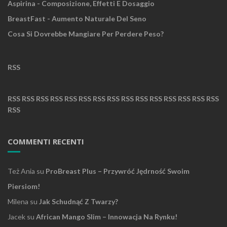
Aspirina - Composizione, Effetti E Dosaggio
BreastFast - Aumento Naturale Del Seno
Cosa Si Dovrebbe Mangiare Per Perdere Peso?
RSS
RSS
RSS
RSS
RSS
RSS
RSS
RSS
RSS
RSS
RSS
RSS
RSS
RSS
RSS
RSS
RSS
COMMENTI RECENTI
Też Ania
su
ProBreast Plus – Przywróć Jędrność Swoim
Piersiom!
Milena
su
Jak Schudnąć Z Twarzy?
Jacek
su
African Mango Slim – Innowacja Na Rynku!