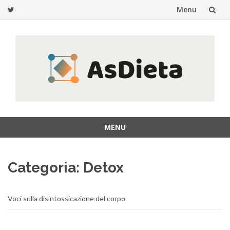
Menu
Passa
al
contenuto
MENU
Passa
al
Categoria:
Detox
contenuto
Voci sulla disintossicazione del corpo