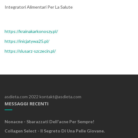
Integratori Alimentari Per La Salute
https://krainakarkonoszy.pl/
https://inicjatywa25.pl/
https://slusarz-szczecin.pl/
asdieta.com 2022 kontakt@asdieta.com
MESSAGGI RECENTI
Nonacne - Sbarazzati Dell'acne Per Sempre!
Collagen Select - Il Segreto Di Una Pelle Giovane.