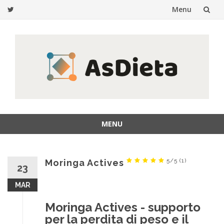
Menu
Passa
al
contenuto
MENU
Passa
al
contenuto
5/5
(1)
Moringa Actives
23
MAR
Moringa Actives - supporto
per la perdita di peso e il