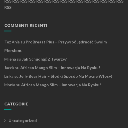
RSS
RSS
RSS
RSS
RSS
RSS
RSS
RSS
RSS
RSS
RSS
RSS
RSS
RSS
RSS
RSS
COMMENTI RECENTI
Też Ania
su
ProBreast Plus – Przywróć Jędrność Swoim
Piersiom!
Milena
su
Jak Schudnąć Z Twarzy?
Jacek
su
African Mango Slim – Innowacja Na Rynku!
Linka
su
Jelly Bear Hair – Słodki Sposób Na Mocne Włosy!
Monia
su
African Mango Slim – Innowacja Na Rynku!
CATEGORIE
Uncategorized