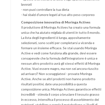
lavorati
- non puoi controllare la tua dieta
- hai sbalzi d'umore legati al tuo alto peso corporeo
Composizione innovativa di Moringa Actives
Il produttore di Moringa Actives ha creato una formula
unica che ha aiutato migliaia di utenti in tutto il mondo.
La lista degli ingredienti è lunga, appositamente
selezionati, sono scelti per completarsi a vicenda e
formare un insieme efficace. Se stai usando Moringa
Active e vedi come funziona alla grande, devi essere
consapevole che la formula dell'integratore è unica e
nessun altro prodotto avrà gli stessi effetti di Moringa
Active. Vuoi essere magro, ma non sei ancora riuscito
ad arrivarci? Non scoraggiatevi - provate Moringa
Active. Anche se altri prodotti non hanno prodotto
risultati positivi, date una possibilità a questa
composizione unica. Moringa Actives garantisce effetti
incredibili - stimola il corpo a bruciare il tessuto grasso
in eccesso, intensifica il processo di assorbimento dei
nutrienti, stabilizza e regola il metabolismo e i livelli di