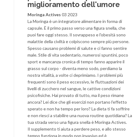
miglioramento dell'umore
Moringa Actives
03 2023
La Moringa è un integratore alimentare in forma di
capsule. È il primo passo verso una figura snella, che
puoi fare oggi stesso. Il sovrappeso e l'obesità sono
malattie della civiltà e colpiscono sempre più persone.
Spesso causano problemi di salute e ci fanno sentire
male. Stile di vita sedentario, numerosi spuntini, poco
sport e mancanza cronica di tempo fanno apparire il
grasso sul corpo - diventa meno sodo, perdiamo la
nostra vitalità, a volte ci deprimiamo. I problemi più
frequenti sono il peso eccessivo, le fluttuazioni dei
livelli di zucchero nel sangue, le cattive condizioni
psicofisiche. Hai provato di tutto, ma il peso rimane
ancora? Lei dice che gli esercizi non portano l'effetto
sperato e non ha tempo per loro? La dieta ti fa soffrire
e non riesci a stabilire una nuova routine quotidiana? La
tua strada verso una figura snella è Moringa Actives.
Il supplemento ti aiuta a perdere peso, e allo stesso
tempo funziona in modo non invasivo ed è