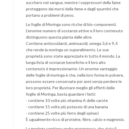
zucchero nel sangue, mentre i soppressori della fame
proteggono dai morsi della fame e dagli spuntini che
portano a problemi di peso.
Le foglie di Moringa sono ricche di bio-componenti.
L'enorme numero di sostanze attive e il loro contenuto
distinguono questa pianta dalle altre.
Contiene antiossidanti, aminoacidi, omega 3,6 e 9, il
che rende la moringa un superalimento. Le sue
proprietà sono state apprezzate in tutto il mondo. La
lunga lista di sostanze benefiche e il loro alto
contenuto è impressionante. Un enorme vantaggio
delle foglie di moringa è che, nella loro forma in polvere,
possono essere conservate per anni senza perdere le
loro proprietà. Per illustrare meglio gli effetti delle
foglie di Moringa, basta guardare i fatti:
- contiene 10 volte più vitamina A delle carote
- contiene 15 volte più potassio di una banana
- contiene 25 volte più ferro degli spinaci
È ugualmente ricco di proteine, fibre, calcio e magnesio.
La moringa contiene anche manganese, che aiuta il