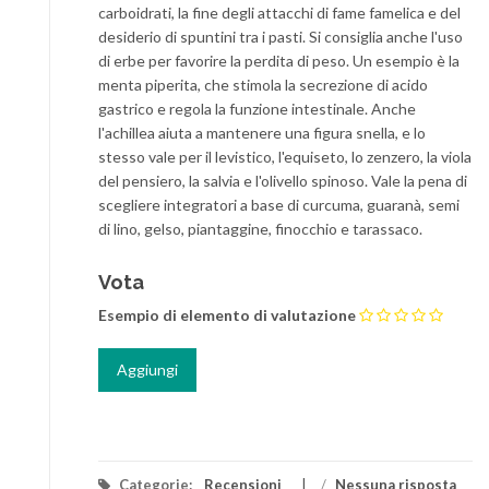
carboidrati, la fine degli attacchi di fame famelica e del
desiderio di spuntini tra i pasti. Si consiglia anche l'uso
di erbe per favorire la perdita di peso. Un esempio è la
menta piperita, che stimola la secrezione di acido
gastrico e regola la funzione intestinale. Anche
l'achillea aiuta a mantenere una figura snella, e lo
stesso vale per il levistico, l'equiseto, lo zenzero, la viola
del pensiero, la salvia e l'olivello spinoso. Vale la pena di
scegliere integratori a base di curcuma, guaranà, semi
di lino, gelso, piantaggine, finocchio e tarassaco.
Vota
Esempio di elemento di valutazione
Categorie:
Recensioni
/
Nessuna risposta