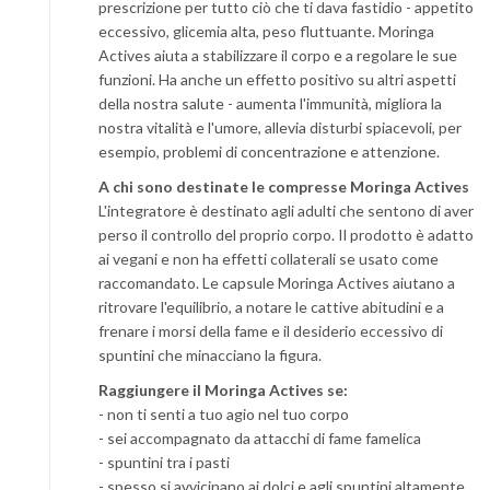
prescrizione per tutto ciò che ti dava fastidio - appetito
eccessivo, glicemia alta, peso fluttuante. Moringa
Actives aiuta a stabilizzare il corpo e a regolare le sue
funzioni. Ha anche un effetto positivo su altri aspetti
della nostra salute - aumenta l'immunità, migliora la
nostra vitalità e l'umore, allevia disturbi spiacevoli, per
esempio, problemi di concentrazione e attenzione.
A chi sono destinate le compresse Moringa Actives
L'integratore è destinato agli adulti che sentono di aver
perso il controllo del proprio corpo. Il prodotto è adatto
ai vegani e non ha effetti collaterali se usato come
raccomandato. Le capsule Moringa Actives aiutano a
ritrovare l'equilibrio, a notare le cattive abitudini e a
frenare i morsi della fame e il desiderio eccessivo di
spuntini che minacciano la figura.
Raggiungere il Moringa Actives se:
- non ti senti a tuo agio nel tuo corpo
- sei accompagnato da attacchi di fame famelica
- spuntini tra i pasti
- spesso si avvicinano ai dolci e agli spuntini altamente