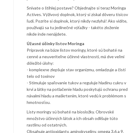
Snívate o štíhlej postave? Objednajte si teraz Moringa
Actives. Výživový doplnok, ktorý si získal dôveru tisícov
ľudí. Pozrite si doplnok, ktorý nikdy nezlyhá! Ako vidíte,
používajú sa tu jedinečné výťažky - takéto zloženie
nikde inde nenájdete.
Úžasné účinky listov Moringa
Prípravok na báze listov moringy, ktoré sú bohaté na
cenné a neuveriteľne účinné vlastnosti, má dve veľmi
dôležité úlohy:
- komplexne zlepšuje stav organizmu, omladzuje a čistí
telo od toxínov
- Stimuluje spaľovanie tukov a reguluje hladinu cukru v
krvi a látky na potlačenie hladu poskytujú ochranu pred
návalmi hladu a maškrtením, ktoré vedú k problémom s
hmotnosťou.
Listy moringy sú bohaté na biosložky. Obrovské
množstvo účinných látok a ich obsah odlišuje túto
rastlinu od ostatných.
Obsahuje antioxidanty, aminokyseliny, omega 3,6 a 9,