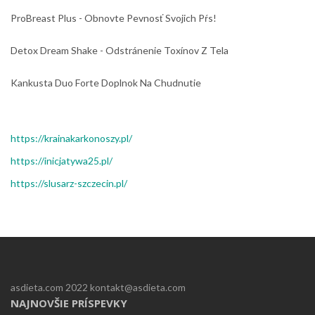
ProBreast Plus - Obnovte Pevnosť Svojich Pŕs!
Detox Dream Shake - Odstránenie Toxínov Z Tela
Kankusta Duo Forte Doplnok Na Chudnutie
https://krainakarkonoszy.pl/
https://inicjatywa25.pl/
https://slusarz-szczecin.pl/
asdieta.com 2022 kontakt@asdieta.com
NAJNOVŠIE PRÍSPEVKY