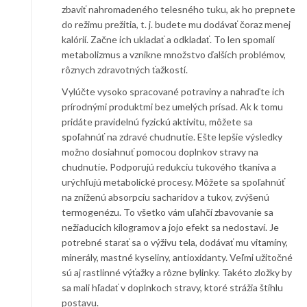
zbaviť nahromadeného telesného tuku, ak ho prepnete
do režimu prežitia, t. j. budete mu dodávať čoraz menej
kalórií. Začne ich ukladať a odkladať. To len spomalí
metabolizmus a vznikne množstvo ďalších problémov,
rôznych zdravotných ťažkostí.
Vylúčte vysoko spracované potraviny a nahraďte ich
prírodnými produktmi bez umelých prísad. Ak k tomu
pridáte pravidelnú fyzickú aktivitu, môžete sa
spoľahnúť na zdravé chudnutie. Ešte lepšie výsledky
možno dosiahnuť pomocou doplnkov stravy na
chudnutie. Podporujú redukciu tukového tkaniva a
urýchľujú metabolické procesy. Môžete sa spoľahnúť
na zníženú absorpciu sacharidov a tukov, zvýšenú
termogenézu. To všetko vám uľahčí zbavovanie sa
nežiaducich kilogramov a jojo efekt sa nedostaví. Je
potrebné starať sa o výživu tela, dodávať mu vitamíny,
minerály, mastné kyseliny, antioxidanty. Veľmi užitočné
sú aj rastlinné výťažky a rôzne bylinky. Takéto zložky by
sa mali hľadať v doplnkoch stravy, ktoré strážia štíhlu
postavu.