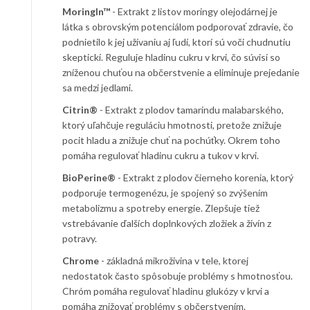
MoringIn™
- Extrakt z listov moringy olejodárnej je
látka s obrovským potenciálom podporovať zdravie, čo
podnietilo k jej užívaniu aj ľudí, ktorí sú voči chudnutiu
skeptickí. Reguluje hladinu cukru v krvi, čo súvisí so
zníženou chuťou na občerstvenie a eliminuje prejedanie
sa medzi jedlami.
Citrin®
- Extrakt z plodov tamarindu malabarského,
ktorý uľahčuje reguláciu hmotnosti, pretože znižuje
pocit hladu a znižuje chuť na pochúťky. Okrem toho
pomáha regulovať hladinu cukru a tukov v krvi.
BioPerine®
- Extrakt z plodov čierneho korenia, ktorý
podporuje termogenézu, je spojený so zvýšením
metabolizmu a spotreby energie. Zlepšuje tiež
vstrebávanie ďalších doplnkových zložiek a živín z
potravy.
Chrome
- základná mikroživina v tele, ktorej
nedostatok často spôsobuje problémy s hmotnosťou.
Chróm pomáha regulovať hladinu glukózy v krvi a
pomáha znižovať problémy s občerstvením.