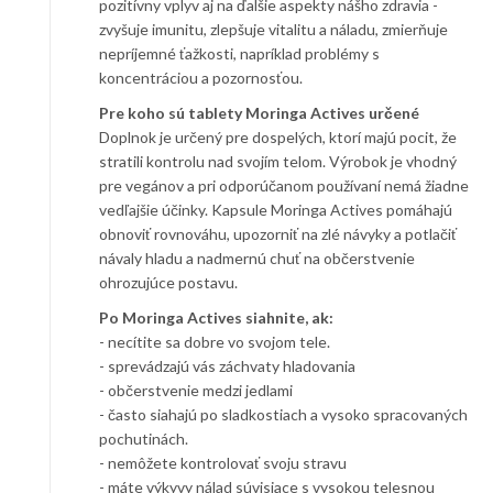
pozitívny vplyv aj na ďalšie aspekty nášho zdravia -
zvyšuje imunitu, zlepšuje vitalitu a náladu, zmierňuje
nepríjemné ťažkosti, napríklad problémy s
koncentráciou a pozornosťou.
Pre koho sú tablety Moringa Actives určené
Doplnok je určený pre dospelých, ktorí majú pocit, že
stratili kontrolu nad svojím telom. Výrobok je vhodný
pre vegánov a pri odporúčanom používaní nemá žiadne
vedľajšie účinky. Kapsule Moringa Actives pomáhajú
obnoviť rovnováhu, upozorniť na zlé návyky a potlačiť
návaly hladu a nadmernú chuť na občerstvenie
ohrozujúce postavu.
Po Moringa Actives siahnite, ak:
- necítite sa dobre vo svojom tele.
- sprevádzajú vás záchvaty hladovania
- občerstvenie medzi jedlami
- často siahajú po sladkostiach a vysoko spracovaných
pochutinách.
- nemôžete kontrolovať svoju stravu
- máte výkyvy nálad súvisiace s vysokou telesnou