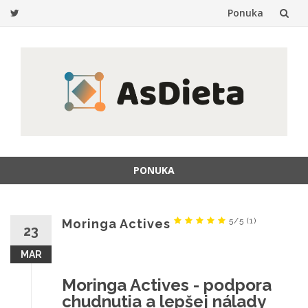
Ponuka
Prejsť
na
obsah
PONUKA
Prejsť
na
obsah
5/5
(1)
Moringa Actives
23
MAR
Moringa Actives - podpora
chudnutia a lepšej nálady