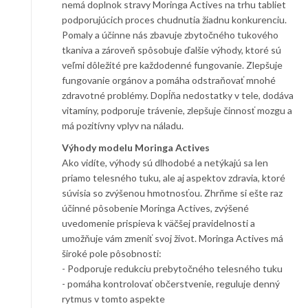
nemá doplnok stravy Moringa Actives na trhu tabliet
podporujúcich proces chudnutia žiadnu konkurenciu.
Pomaly a účinne nás zbavuje zbytočného tukového
tkaniva a zároveň spôsobuje ďalšie výhody, ktoré sú
veľmi dôležité pre každodenné fungovanie. Zlepšuje
fungovanie orgánov a pomáha odstraňovať mnohé
zdravotné problémy. Dopĺňa nedostatky v tele, dodáva
vitamíny, podporuje trávenie, zlepšuje činnosť mozgu a
má pozitívny vplyv na náladu.
Výhody modelu Moringa Actives
Ako vidíte, výhody sú dlhodobé a netýkajú sa len
priamo telesného tuku, ale aj aspektov zdravia, ktoré
súvisia so zvýšenou hmotnosťou. Zhrňme si ešte raz
účinné pôsobenie Moringa Actives, zvýšené
uvedomenie prispieva k väčšej pravidelnosti a
umožňuje vám zmeniť svoj život. Moringa Actives má
široké pole pôsobnosti:
- Podporuje redukciu prebytočného telesného tuku
- pomáha kontrolovať občerstvenie, reguluje denný
rytmus v tomto aspekte