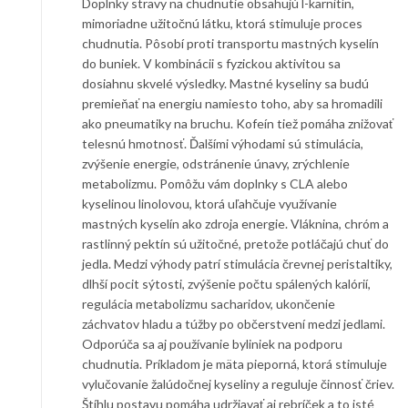
Doplnky stravy na chudnutie obsahujú l-karnitín,
mimoriadne užitočnú látku, ktorá stimuluje proces
chudnutia. Pôsobí proti transportu mastných kyselín
do buniek. V kombinácii s fyzickou aktivitou sa
dosiahnu skvelé výsledky. Mastné kyseliny sa budú
premieňať na energiu namiesto toho, aby sa hromadili
ako pneumatiky na bruchu. Kofeín tiež pomáha znižovať
telesnú hmotnosť. Ďalšími výhodami sú stimulácia,
zvýšenie energie, odstránenie únavy, zrýchlenie
metabolizmu. Pomôžu vám doplnky s CLA alebo
kyselinou linolovou, ktorá uľahčuje využívanie
mastných kyselín ako zdroja energie. Vláknina, chróm a
rastlinný pektín sú užitočné, pretože potláčajú chuť do
jedla. Medzi výhody patrí stimulácia črevnej peristaltiky,
dlhší pocit sýtosti, zvýšenie počtu spálených kalórií,
regulácia metabolizmu sacharidov, ukončenie
záchvatov hladu a túžby po občerstvení medzi jedlami.
Odporúča sa aj používanie byliniek na podporu
chudnutia. Príkladom je mäta pieporná, ktorá stimuluje
vylučovanie žalúdočnej kyseliny a reguluje činnosť čriev.
Štíhlu postavu pomáha udržiavať aj rebríček a to isté