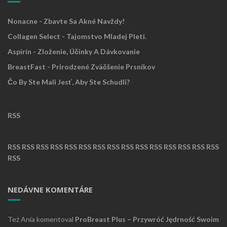
Nonacne - Zbavte Sa Akné Navždy!
Collagen Select - Tajomstvo Mladej Pleti.
Aspirín - Zloženie, Účinky A Dávkovanie
BreastFast - Prirodzené Zväčšenie Prsníkov
Čo By Ste Mali Jesť, Aby Ste Schudli?
RSS
RSS
RSS
RSS
RSS
RSS
RSS
RSS
RSS
RSS
RSS
RSS
RSS
RSS
RSS
RSS
RSS
NEDÁVNE KOMENTÁRE
Też Ania
komentoval
ProBreast Plus – Przywróć Jędrność Swoim