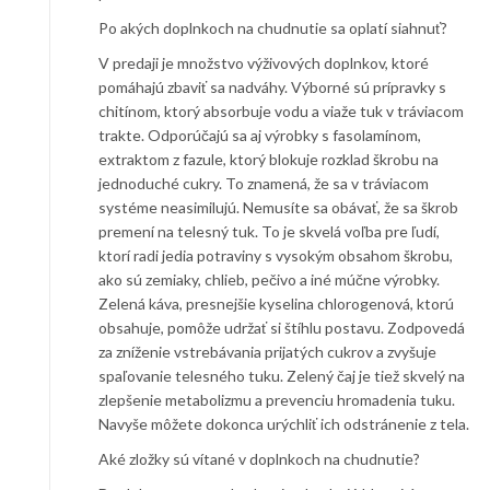
Po akých doplnkoch na chudnutie sa oplatí siahnuť?
V predaji je množstvo výživových doplnkov, ktoré
pomáhajú zbaviť sa nadváhy. Výborné sú prípravky s
chitínom, ktorý absorbuje vodu a viaže tuk v tráviacom
trakte. Odporúčajú sa aj výrobky s fasolamínom,
extraktom z fazule, ktorý blokuje rozklad škrobu na
jednoduché cukry. To znamená, že sa v tráviacom
systéme neasimilujú. Nemusíte sa obávať, že sa škrob
premení na telesný tuk. To je skvelá voľba pre ľudí,
ktorí radi jedia potraviny s vysokým obsahom škrobu,
ako sú zemiaky, chlieb, pečivo a iné múčne výrobky.
Zelená káva, presnejšie kyselina chlorogenová, ktorú
obsahuje, pomôže udržať si štíhlu postavu. Zodpovedá
za zníženie vstrebávania prijatých cukrov a zvyšuje
spaľovanie telesného tuku. Zelený čaj je tiež skvelý na
zlepšenie metabolizmu a prevenciu hromadenia tuku.
Navyše môžete dokonca urýchliť ich odstránenie z tela.
Aké zložky sú vítané v doplnkoch na chudnutie?