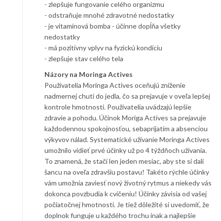
- zlepšuje fungovanie celého organizmu
- odstraňuje mnohé zdravotné nedostatky
- je vitamínová bomba - účinne dopĺňa všetky
nedostatky
- má pozitívny vplyv na fyzickú kondíciu
- zlepšuje stav celého tela
Názory na Moringa Actives
Používatelia Moringa Actives oceňujú zníženie
nadmernej chuti do jedla, čo sa prejavuje v oveľa lepšej
kontrole hmotnosti. Používatelia uvádzajú lepšie
zdravie a pohodu. Účinok Moriga Actives sa prejavuje
každodennou spokojnosťou, sebaprijatím a absenciou
výkyvov nálad. Systematické užívanie Moringa Actives
umožnilo vidieť prvé účinky už po 4 týždňoch užívania.
To znamená, že stačí len jeden mesiac, aby ste si dali
šancu na oveľa zdravšiu postavu! Takéto rýchle účinky
vám umožnia zaviesť nový životný rytmus a niekedy vás
dokonca povzbudia k cvičeniu! Účinky závisia od vašej
počiatočnej hmotnosti. Je tiež dôležité si uvedomiť, že
doplnok funguje u každého trochu inak a najlepšie