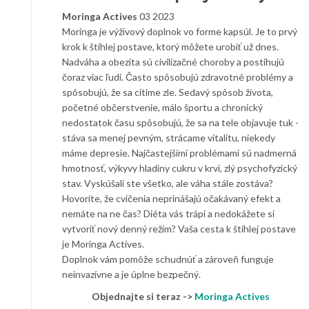
Moringa Actives
03 2023
Moringa je výživový doplnok vo forme kapsúl. Je to prvý
krok k štíhlej postave, ktorý môžete urobiť už dnes.
Nadváha a obezita sú civilizačné choroby a postihujú
čoraz viac ľudí. Často spôsobujú zdravotné problémy a
spôsobujú, že sa cítime zle. Sedavý spôsob života,
početné občerstvenie, málo športu a chronický
nedostatok času spôsobujú, že sa na tele objavuje tuk -
stáva sa menej pevným, strácame vitalitu, niekedy
máme depresie. Najčastejšími problémami sú nadmerná
hmotnosť, výkyvy hladiny cukru v krvi, zlý psychofyzický
stav. Vyskúšali ste všetko, ale váha stále zostáva?
Hovoríte, že cvičenia neprinášajú očakávaný efekt a
nemáte na ne čas? Diéta vás trápi a nedokážete si
vytvoriť nový denný režim? Vaša cesta k štíhlej postave
je Moringa Actives.
Doplnok vám pomôže schudnúť a zároveň funguje
neinvazívne a je úplne bezpečný.
Objednajte si teraz ->
Moringa Actives