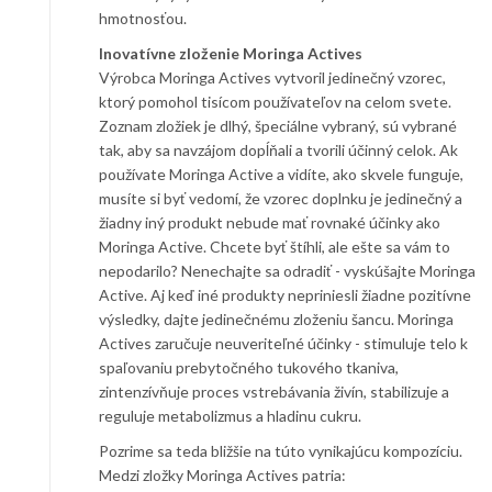
hmotnosťou.
Inovatívne zloženie Moringa Actives
Výrobca Moringa Actives vytvoril jedinečný vzorec,
ktorý pomohol tisícom používateľov na celom svete.
Zoznam zložiek je dlhý, špeciálne vybraný, sú vybrané
tak, aby sa navzájom dopĺňali a tvorili účinný celok. Ak
používate Moringa Active a vidíte, ako skvele funguje,
musíte si byť vedomí, že vzorec doplnku je jedinečný a
žiadny iný produkt nebude mať rovnaké účinky ako
Moringa Active. Chcete byť štíhli, ale ešte sa vám to
nepodarilo? Nenechajte sa odradiť - vyskúšajte Moringa
Active. Aj keď iné produkty nepriniesli žiadne pozitívne
výsledky, dajte jedinečnému zloženiu šancu. Moringa
Actives zaručuje neuveriteľné účinky - stimuluje telo k
spaľovaniu prebytočného tukového tkaniva,
zintenzívňuje proces vstrebávania živín, stabilizuje a
reguluje metabolizmus a hladinu cukru.
Pozrime sa teda bližšie na túto vynikajúcu kompozíciu.
Medzi zložky Moringa Actives patria: