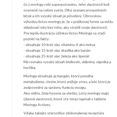
čo z moringy robí superpotravinu. Jeho vlastnosti boli
ocenené na celom svete. Dlhý zoznam prospešných
látok a ich vysoký obsah je pôsobivý. Obrovskou
výhodou listov moringy je, že v práškovej forme sa môžu
skladovať roky bez toho, aby stratili svoje vlastnosti.
Pre lepšiu ilustráciu účinkov listov Moringa sa stačí
pozrieť na fakty:
- obsahuje 10-krát viac vitamínu A ako mrkva
- obsahuje 15-krát viac draslíka ako banán
- obsahuje 25-krát viac železa ako špenát
Má rovnako vysoký obsah bielkovín, vlákniny, vápnika a
horčíka.
Moringa obsahuje aj mangán, ktorý pomáha
metabolizmu, chróm, ktorý znižuje stres, a bór, ktorý je
zodpovedný za správnu funkciu mozgu.
Ako vidíte, čísla hovoria za všetko. Listy moringy majú
úžasné vlastnosti, ktoré ste teraz napísali v tablete
Moringa Actives.
Vďaka takejto starostlivo zdokonalenej receptúre