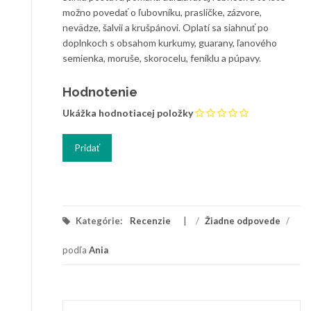
možno povedať o ľubovníku, prasličke, zázvore,
nevädze, šalvii a krušpánovi. Oplatí sa siahnuť po
doplnkoch s obsahom kurkumy, guarany, ľanového
semienka, moruše, skorocelu, feniklu a púpavy.
Hodnotenie
Ukážka hodnotiacej položky
Kategórie:
Recenzie
/
Žiadne odpovede
/
podľa
Ania