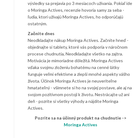
výsledky sa prejavia po 3 mesiacoch užívania. Pokiaľ ide
o Moringa Actives, recenzie hovoria samy za seba -
ľudia, ktorí užívajú Moringa Actives, ho odporúčajú
ostatným.
Začnite dnes
Neodkladajte nákup Moringa Actives. Začnite hneď -
objednajte si tablety, ktoré vás podporia v náročnom
procese chudnutia, Neodkladajte všetko na zajtra.
Motivácia je mimoriadne dôležitá. Moringa Actives
vďaka svojmu zloženiu bohatému na cenné látky
funguje veľmi efektívne a zlepší mnohé aspekty vášho
života. Účinok Moringa Actives je neuveriteľne
hmatateľný - všimnete si ho na svojej postave, ale aj na
svojom pozitívnom postoji k životu. Nestrácajte už ani
deň - pozrite si všetky výhody a nájdite Moringa
Actives.
Pozrite sa na účinný produkt na chudnutie ->
Moringa Actives