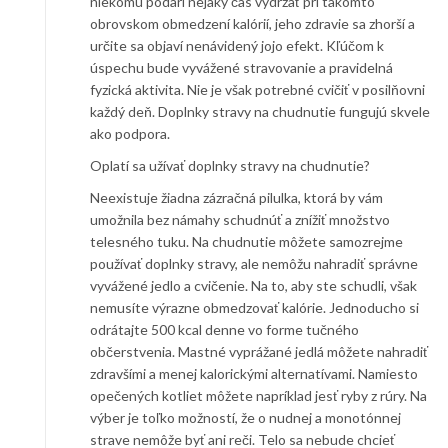
niekomu podarí nejaký čas vydržať pri takomto
obrovskom obmedzení kalórií, jeho zdravie sa zhorší a
určite sa objaví nenávidený jojo efekt. Kľúčom k
úspechu bude vyvážené stravovanie a pravidelná
fyzická aktivita. Nie je však potrebné cvičiť v posilňovni
každý deň. Doplnky stravy na chudnutie fungujú skvele
ako podpora.
Oplatí sa užívať doplnky stravy na chudnutie?
Neexistuje žiadna zázračná pilulka, ktorá by vám
umožnila bez námahy schudnúť a znížiť množstvo
telesného tuku. Na chudnutie môžete samozrejme
používať doplnky stravy, ale nemôžu nahradiť správne
vyvážené jedlo a cvičenie. Na to, aby ste schudli, však
nemusíte výrazne obmedzovať kalórie. Jednoducho si
odrátajte 500 kcal denne vo forme tučného
občerstvenia. Mastné vyprážané jedlá môžete nahradiť
zdravšími a menej kalorickými alternatívami. Namiesto
opečených kotliet môžete napríklad jesť ryby z rúry. Na
výber je toľko možností, že o nudnej a monotónnej
strave nemôže byť ani reči. Telo sa nebude chcieť