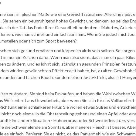
?
 nie sein, im gleichen Maße wie eine Gewichtszunahme. Allerdings gibt es
en. Sie sehen ein beunruhigend hohes Gewicht und denken, es sei das En
das in der Tat das Ende Ihrer Gesundheit bedeuten - Diabetes, Arterios
 zu lernen, wie man schnell und einfach abnimmt. Wenn Sie jedoch nicht 
umstellen oder sich zum Sport bewegen?
hen sich gesund ernähren und körperlich aktiv sein sollten. So sorgen 
 immer ein Zeichen dafür. Wenn man also sieht, dass man ein paar Kilos 
ben zu ändern, und es lohnt sich, ständig an gesunden Prinzipien festzuh
dem wir den gewünschten Effekt erzielt haben, ist, zu alten Gewohnhe
esunden und flachen Bauch, sondern einen Jo-Jo-Effekt, also ist Hunge
iten zu ändern. Sie sind beim Einkaufen und haben die Wahl zwischen W
das Weizenbrot aus Gewohnheit, aber wenn Sie sich für das Vollkornbrot
in Richtung einer schlankeren Figur. Sie wollen etwas Süßes und entschei
nicht noch einmal in die Obstabteilung gehen und einen Apfel oder ei
und! Eine andere Situation - Hühnerbrust oder Schweinefleisch. Es vers
wie die Schweinelende am Sonntag, aber mageres Fleisch ist besser. Abe
e es einfach. Panieren Sie es nicht, da das Paniermehl wie ein Schwamm