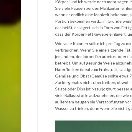
Körper. Und ich werde noch mehr sagen: M
Sie viele Pausen bei den Mahlzeiten einle
wenn er endlich eine Mahlzeit bekommt, au
Portion bekommen wird... im Grunde weiß er
das heißt, es lagert sich in Form von Fet
dass der Körper Fettgewebe einlagert, um
Wie viele Kalorien sollte ich pro Tag zu 
verbrauchen. Wenn Sie eine sitzende Tätig
jemandem, der körperlich arbeitet oder nac
betreibt. Um auf gesunde Weise abzunehme
Haferflocken (ideal zum Frühstück, sättige
Gemüse und Obst (Gemüse sollte etwa 75
Zuckergehalts nicht übertreiben, obwohl e
Salate oder Dips ist Naturjoghurt besser 
viele Ballaststoffe aufzunehmen, die wie
außerdem beugen sie Verstopfungen vor. E
Wasser zu trinken, denn wenn Sie nicht g