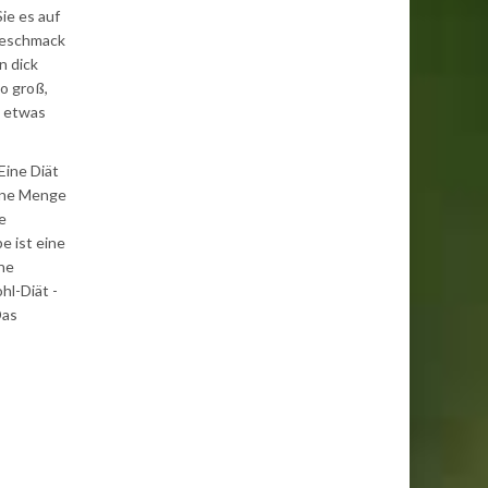
ie es auf
 Geschmack
n dick
o groß,
e etwas
Eine Diät
eine Menge
e
e ist eine
ene
hl-Diät -
Das