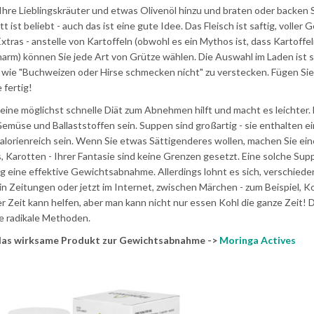
 Ihre Lieblingskräuter und etwas Olivenöl hinzu und braten oder backen S
ist beliebt - auch das ist eine gute Idee. Das Fleisch ist saftig, voller
Extras - anstelle von Kartoffeln (obwohl es ein Mythos ist, dass Kartoffel
narm) können Sie jede Art von Grütze wählen. Die Auswahl im Laden ist s
en wie "Buchweizen oder Hirse schmecken nicht" zu verstecken. Fügen Si
 fertig!
eine möglichst schnelle Diät zum Abnehmen hilft und macht es leichter. 
emüse und Ballaststoffen sein. Suppen sind großartig - sie enthalten 
lorienreich sein. Wenn Sie etwas Sättigenderes wollen, machen Sie ein
 Karotten - Ihrer Fantasie sind keine Grenzen gesetzt. Eine solche Supp
g eine effektive Gewichtsabnahme. Allerdings lohnt es sich, verschied
in Zeitungen oder jetzt im Internet, zwischen Märchen - zum Beispiel, Ko
er Zeit kann helfen, aber man kann nicht nur essen Kohl die ganze Zeit! 
re radikale Methoden.
r das wirksame Produkt zur Gewichtsabnahme ->
Moringa Actives