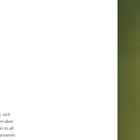
, sich
en über
n zu all
 unseren