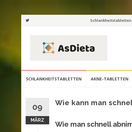
Zum
Schlankheitstabletten
Inhalt
springen
Zum
SCHLANKHEITSTABLETTEN
AKNE-TABLETTEN
Inhalt
springen
Wie kann man schne
09
MÄRZ
Wie man schnell abnim