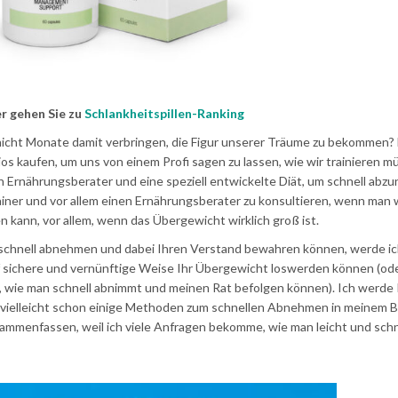
r gehen Sie zu
Schlankheitspillen-Ranking
nicht Monate damit verbringen, die Figur unserer Träume zu bekommen
ios kaufen, um uns von einem Profi sagen zu lassen, wie wir trainieren 
n Ernährungsberater und eine speziell entwickelte Diät, um schnell ab
rainer und vor allem einen Ernährungsberater zu konsultieren, wenn man
 kann, vor allem, wenn das Übergewicht wirklich groß ist.
schnell abnehmen und dabei Ihren Verstand bewahren können, werde i
auf sichere und vernünftige Weise Ihr Übergewicht loswerden können (od
n, wie man schnell abnimmt und meinen Rat befolgen können). Ich werde
n vielleicht schon einige Methoden zum schnellen Abnehmen in meinem B
sammenfassen, weil ich viele Anfragen bekomme, wie man leicht und schn