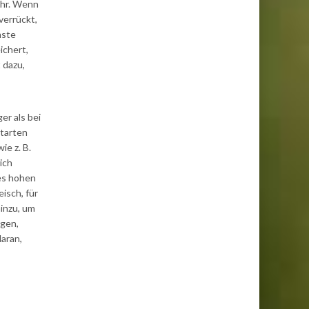
ahr. Wenn
verrückt,
hste
ichert,
 dazu,
er als bei
rtarten
e z. B.
ich
es hohen
isch, für
hinzu, um
igen,
daran,