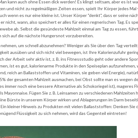
an kann auch ohne Essen dick werden! Es klingt seltsam, aber es ist w
gen und nicht zu regelmäßigen Zeiten essen, spielt Ihr Körper jedes Mal 
ch wenn es nur eine kleine ist. Unser Körper "denkt", dass er seine näc
 nicht, wann, also speichert er alles für einen regnerischen Tag. Es spe
tgewebe ab. Selbst die gesündeste Mahlzeit einmal am Tag zu essen, führt
 sich auf die nächste Hungersnot vorzubereiten.
mir nehmen, um schnell abzunehmen? Weniger als Sie über den Tag verteilt
keit ausüben und sich nicht viel bewegen, ist Ihre Kalorienzufuhr gering
h der Arbeit sehr aktiv ist, z. B. ins Fitnessstudio geht oder andere Spo
n, ist es gut, kalorienarme Produkte in den Speiseplan aufzunehmen, wi
nd, reich an Ballaststoffen und Vitaminen, sie geben viel Energie), natürl
% der gesamten Mahlzeit ausmachen, bei Obst sollte man es wegen d
s immer noch eine bessere Alternative als Schokoriegel ist), mageres Fle
als Mayonnaise. Fügen Sie z. B. Leinsamen zu verschiedenen Mahlzeiten 
 eine Bürste in unserem Körper wirken und Ablagerungen im Darm beseit
in kleiner Hinweis zu Produkten mit vielen Ballaststoffen: Denken Sie 
enügend Flüssigkeit zu sich nehmen, wird das Gegenteil eintreten!