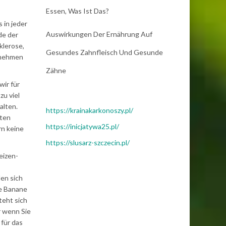
Essen, Was Ist Das?
 in jeder
Auswirkungen Der Ernährung Auf
de der
klerose,
Gesundes Zahnfleisch Und Gesunde
zunehmen
Zähne
wir für
zu viel
alten.
https://krainakarkonoszy.pl/
iten
https://inicjatywa25.pl/
rn keine
https://slusarz-szczecin.pl/
eizen-
den sich
ne Banane
teht sich
r wenn Sie
 für das