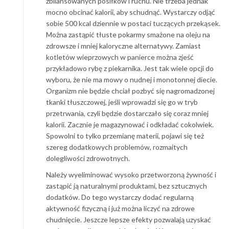
zbilansowanych posiłków i ruchu. Nie trzeba jednak
mocno obcinać kalorii, aby schudnąć. Wystarczy odjąć
sobie 500 kcal dziennie w postaci tuczących przekąsek.
Można zastąpić tłuste pokarmy smażone na oleju na
zdrowsze i mniej kaloryczne alternatywy. Zamiast
kotletów wieprzowych w panierce można zjeść
przykładowo rybę z piekarnika. Jest tak wiele opcji do
wyboru, że nie ma mowy o nudnej i monotonnej diecie.
Organizm nie będzie chciał pozbyć się nagromadzonej
tkanki tłuszczowej, jeśli wprowadzi się go w tryb
przetrwania, czyli będzie dostarczało się coraz mniej
kalorii. Zacznie je magazynować i odkładać cokolwiek.
Spowolni to tylko przemianę materii, pojawi się też
szereg dodatkowych problemów, rozmaitych
dolegliwości zdrowotnych.
Należy wyeliminować wysoko przetworzoną żywność i
zastąpić ją naturalnymi produktami, bez sztucznych
dodatków. Do tego wystarczy dodać regularną
aktywność fizyczną i już można liczyć na zdrowe
chudnięcie. Jeszcze lepsze efekty pozwalają uzyskać