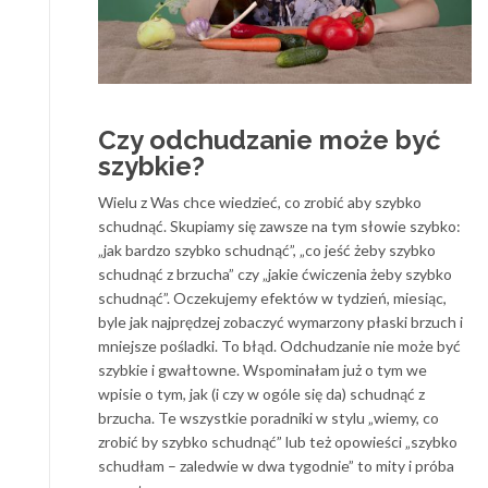
Czy odchudzanie może być
szybkie?
Wielu z Was chce wiedzieć, co zrobić aby szybko
schudnąć. Skupiamy się zawsze na tym słowie szybko:
„jak bardzo szybko schudnąć”, „co jeść żeby szybko
schudnąć z brzucha” czy „jakie ćwiczenia żeby szybko
schudnąć”. Oczekujemy efektów w tydzień, miesiąc,
byle jak najprędzej zobaczyć wymarzony płaski brzuch i
mniejsze pośladki. To błąd. Odchudzanie nie może być
szybkie i gwałtowne. Wspominałam już o tym we
wpisie o tym, jak (i czy w ogóle się da) schudnąć z
brzucha. Te wszystkie poradniki w stylu „wiemy, co
zrobić by szybko schudnąć” lub też opowieści „szybko
schudłam – zaledwie w dwa tygodnie” to mity i próba