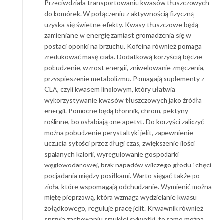
Przeciwdziała transportowaniu kwasów tłuszczowych
do komórek. W połączeniu z aktywnością fizyczną
uzyska się świetne efekty. Kwasy tłuszczowe będą
zamieniane w energię zamiast gromadzenia się w
postaci oponki na brzuchu. Kofeina również pomaga
zredukować masę ciała. Dodatkową korzyścią będzie
pobudzenie, wzrost energii, zniwelowanie zmęczenia,
przyspieszenie metabolizmu. Pomagają suplementy z
CLA, czyli kwasem linolowym, który ułatwia
wykorzystywanie kwasów tłuszczowych jako źródła
energii. Pomocne będą błonnik, chrom, pektyny
roślinne, bo osłabiają one apetyt. Do korzyści zaliczyć
można pobudzenie perystaltyki jelit, zapewnienie
uczucia sytości przez długi czas, zwiększenie ilości
spalanych kalorii, wyregulowanie gospodarki
węglowodanowej, brak napadów wilczego głodu i chęci
podjadania między posiłkami. Warto sięgać także po
zioła, które wspomagają odchudzanie. Wymienić można
miętę pieprzową, która wzmaga wydzielanie kwasu
żołądkowego, reguluje pracę jelit. Krwawnik również
sprzyja zachowaniu smukłej sylwetki, to samo można