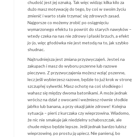
chudość jest jej oznaką. Tak więc widząc kilka kilo za
dużo masz motywację do tego, by coś w swoim życiu
zmienić i warto stale trzymać się zdrowych zasad.
Najgorsze co możemy zrobić po osiągnięciu
wymarzonego efektu to powrót do starych nawyków –
wtedy czeka na nas nie zdrowy i płaski brzuch, a efekt
jo-jo, więc głodówka nie jest metodą na to, jak szybko
shudnac.
Najtrudniejsza jest zmiana przyzwyczajeń. Jesteś na
zakupach i masz do wyboru pszenne lub razowe
pieczywo. Z przyzwyczajenia możesz wziąć pszenne,
lecz jeśli wybierzesz razowe, będzie to już krok w stronę
szczupłej sylwetki. Masz ochotę na coś słodkiego i
wahasz się między dwoma batonikami. A może jednak
wrócisz na dział z owocami i weźmiesz równie słodkie
jabłko lub banana, a przy okazji jakie zdrowe! Kolejna
sytuacja – pierś z kurczaka czy wieprzowina. Wiadomo,
że nic nie smakuje jak niedzielny schaboszczak, ale
chude mięso będzie lepsze. Jeśli jednak bardzo lubisz
wieprzowinę, po prostu ją upiecz. Nie panieruj, bo