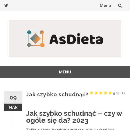
Menu
Przejdź
do
treści
MENU
Przejdź
do
treści
5/5
(1)
Jak szybko schudnąć?
09
MAR
Jak szybko schudnąć – czy w
ogóle się da? 2023
Zbliża się lato, kostium przygotowany, wyjazd nad