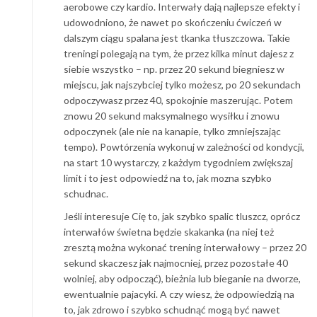
aerobowe czy kardio. Interwały dają najlepsze efekty i
udowodniono, że nawet po skończeniu ćwiczeń w
dalszym ciągu spalana jest tkanka tłuszczowa. Takie
treningi polegają na tym, że przez kilka minut dajesz z
siebie wszystko – np. przez 20 sekund biegniesz w
miejscu, jak najszybciej tylko możesz, po 20 sekundach
odpoczywasz przez 40, spokojnie maszerując. Potem
znowu 20 sekund maksymalnego wysiłku i znowu
odpoczynek (ale nie na kanapie, tylko zmniejszając
tempo). Powtórzenia wykonuj w zależności od kondycji,
na start 10 wystarczy, z każdym tygodniem zwiększaj
limit i to jest odpowiedź na to, jak mozna szybko
schudnac.
Jeśli interesuje Cię to, jak szybko spalic tluszcz, oprócz
interwałów świetna będzie skakanka (na niej też
zresztą można wykonać trening interwałowy – przez 20
sekund skaczesz jak najmocniej, przez pozostałe 40
wolniej, aby odpocząć), bieżnia lub bieganie na dworze,
ewentualnie pajacyki. A czy wiesz, że odpowiedzią na
to, jak zdrowo i szybko schudnąć mogą być nawet