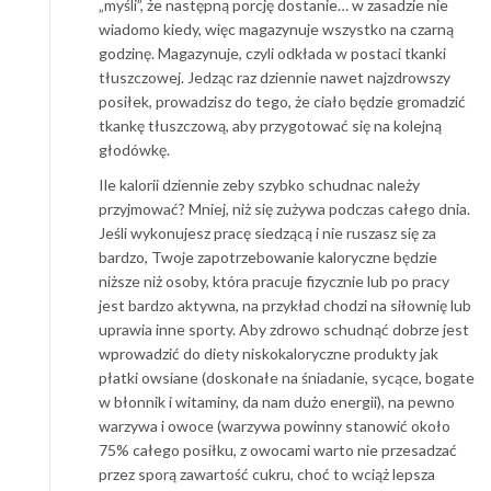
„myśli”, że następną porcję dostanie… w zasadzie nie
wiadomo kiedy, więc magazynuje wszystko na czarną
godzinę. Magazynuje, czyli odkłada w postaci tkanki
tłuszczowej. Jedząc raz dziennie nawet najzdrowszy
posiłek, prowadzisz do tego, że ciało będzie gromadzić
tkankę tłuszczową, aby przygotować się na kolejną
głodówkę.
Ile kalorii dziennie zeby szybko schudnac należy
przyjmować? Mniej, niż się zużywa podczas całego dnia.
Jeśli wykonujesz pracę siedzącą i nie ruszasz się za
bardzo, Twoje zapotrzebowanie kaloryczne będzie
niższe niż osoby, która pracuje fizycznie lub po pracy
jest bardzo aktywna, na przykład chodzi na siłownię lub
uprawia inne sporty. Aby zdrowo schudnąć dobrze jest
wprowadzić do diety niskokaloryczne produkty jak
płatki owsiane (doskonałe na śniadanie, sycące, bogate
w błonnik i witaminy, da nam dużo energii), na pewno
warzywa i owoce (warzywa powinny stanowić około
75% całego posiłku, z owocami warto nie przesadzać
przez sporą zawartość cukru, choć to wciąż lepsza