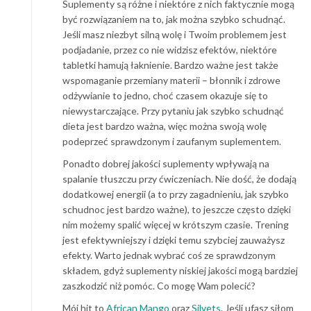
Suplementy są różne i niektóre z nich faktycznie mogą
być rozwiązaniem na to, jak można szybko schudnąć.
Jeśli masz niezbyt silną wolę i Twoim problemem jest
podjadanie, przez co nie widzisz efektów, niektóre
tabletki hamują łaknienie. Bardzo ważne jest także
wspomaganie przemiany materii – błonnik i zdrowe
odżywianie to jedno, choć czasem okazuje się to
niewystarczające. Przy pytaniu jak szybko schudnąć
dieta jest bardzo ważna, więc można swoją wolę
podeprzeć sprawdzonym i zaufanym suplementem.
Ponadto dobrej jakości suplementy wpływają na
spalanie tłuszczu przy ćwiczeniach. Nie dość, że dodają
dodatkowej energii (a to przy zagadnieniu, jak szybko
schudnoc jest bardzo ważne), to jeszcze często dzięki
nim możemy spalić więcej w krótszym czasie. Trening
jest efektywniejszy i dzięki temu szybciej zauważysz
efekty. Warto jednak wybrać coś ze sprawdzonym
składem, gdyż suplementy niskiej jakości mogą bardziej
zaszkodzić niż pomóc. Co mogę Wam polecić?
Mój hit to
African Mango
oraz
Silvets
. Jeśli ufasz siłom