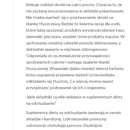
blokuje rozkład skrobi na cukry proste. Oznacza to, że
nie zostaną one przyswojone w układzie pokarmowym.
Nie trzeba martwić się o przetworzenie skrobi na
tkankę tłuszczową. Będzie to świetna opcja dla osób,
które lubią spożywać produkty wysokoskrobiowe typu
ziemniaki, pieczywo, wypieki i inne produkty mączne. W
zachowaniu smukłej sylwetki pomoże zielona kawa, a
dokładnie zawarty w niej kwas chlorogenowy.
Odpowiada on za zmniejszenie przyswajalności
spożywanych cukrów i wzmaga spalanie tkanki
tłuszczowej. Wspaniale działa również zielona herbata,
która usprawnia przemianę materii i przeciwdziała
odkładaniu się tłuszczu. Co więcej, można nawet
przyspieszyć pozbywanie się ich z organizmu.
Jakie składniki są mile widziane w suplementach diety
na odchudzanie?
Suplementy diety na odchudzanie zawierają w swoim
składzie l-karnitynę, czyli niezwykle pomocną
substancje stymulującą proces chudnięcia.