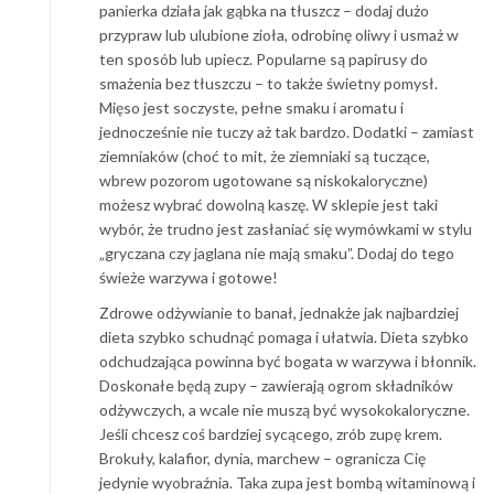
panierka działa jak gąbka na tłuszcz – dodaj dużo
przypraw lub ulubione zioła, odrobinę oliwy i usmaż w
ten sposób lub upiecz. Popularne są papirusy do
smażenia bez tłuszczu – to także świetny pomysł.
Mięso jest soczyste, pełne smaku i aromatu i
jednocześnie nie tuczy aż tak bardzo. Dodatki – zamiast
ziemniaków (choć to mit, że ziemniaki są tuczące,
wbrew pozorom ugotowane są niskokaloryczne)
możesz wybrać dowolną kaszę. W sklepie jest taki
wybór, że trudno jest zasłaniać się wymówkami w stylu
„gryczana czy jaglana nie mają smaku”. Dodaj do tego
świeże warzywa i gotowe!
Zdrowe odżywianie to banał, jednakże jak najbardziej
dieta szybko schudnąć pomaga i ułatwia. Dieta szybko
odchudzająca powinna być bogata w warzywa i błonnik.
Doskonałe będą zupy – zawierają ogrom składników
odżywczych, a wcale nie muszą być wysokokaloryczne.
Jeśli chcesz coś bardziej sycącego, zrób zupę krem.
Brokuły, kalafior, dynia, marchew – ogranicza Cię
jedynie wyobraźnia. Taka zupa jest bombą witaminową i