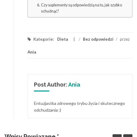
Czy suplementy są odpowiedzią na to, jak szybko
schudnąć?
Kategorie:
Dieta
/
Bez odpowiedzi
/
przez
Ania
Post Author:
Ania
Entuzjastka zdrowego trybu życia i skutecznego
odchudzania :)
Wpisy Powiązane '