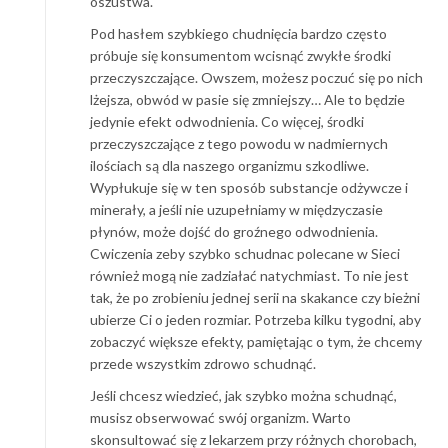
oszustwa.
Pod hasłem szybkiego chudnięcia bardzo często
próbuje się konsumentom wcisnąć zwykłe środki
przeczyszczające. Owszem, możesz poczuć się po nich
lżejsza, obwód w pasie się zmniejszy… Ale to będzie
jedynie efekt odwodnienia. Co więcej, środki
przeczyszczające z tego powodu w nadmiernych
ilościach są dla naszego organizmu szkodliwe.
Wypłukuje się w ten sposób substancje odżywcze i
minerały, a jeśli nie uzupełniamy w międzyczasie
płynów, może dojść do groźnego odwodnienia.
Cwiczenia zeby szybko schudnac polecane w Sieci
również mogą nie zadziałać natychmiast. To nie jest
tak, że po zrobieniu jednej serii na skakance czy bieżni
ubierze Ci o jeden rozmiar. Potrzeba kilku tygodni, aby
zobaczyć większe efekty, pamiętając o tym, że chcemy
przede wszystkim zdrowo schudnąć.
Jeśli chcesz wiedzieć, jak szybko można schudnąć,
musisz obserwować swój organizm. Warto
skonsultować się z lekarzem przy różnych chorobach,