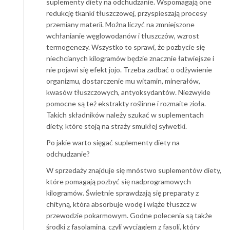
suplementy diety na odchudzanie. Wspomagają one
redukcję tkanki tłuszczowej, przyspieszają procesy
przemiany materii. Można liczyć na zmniejszone
wchłanianie węglowodanów i tłuszczów, wzrost
termogenezy. Wszystko to sprawi, że pozbycie się
niechcianych kilogramów będzie znacznie łatwiejsze i
nie pojawi się efekt jojo. Trzeba zadbać o odżywienie
organizmu, dostarczenie mu witamin, minerałów,
kwasów tłuszczowych, antyoksydantów. Niezwykle
pomocne są też ekstrakty roślinne i rozmaite zioła.
Takich składników należy szukać w suplementach
diety, które stoją na straży smukłej sylwetki.
Po jakie warto sięgać suplementy diety na
odchudzanie?
W sprzedaży znajduje się mnóstwo suplementów diety,
które pomagają pozbyć się nadprogramowych
kilogramów. Świetnie sprawdzają się preparaty z
chityną, która absorbuje wodę i wiąże tłuszcz w
przewodzie pokarmowym. Godne polecenia są także
środki z fasolaminą, czyli wyciągiem z fasoli, który