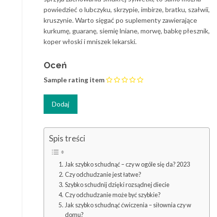
powiedzieć o lubczyku, skrzypie, imbirze, bratku, szałwii,
kruszynie. Warto sięgać po suplementy zawierające
kurkumę, guaranę, siemię lniane, morwę, babkę płesznik,
koper włoski i mniszek lekarski.
Oceń
Sample rating item
Spis treści
Jak szybko schudnąć – czy w ogóle się da? 2023
Czy odchudzanie jest łatwe?
Szybko schudnij dzięki rozsądnej diecie
Czy odchudzanie może być szybkie?
Jak szybko schudnąć ćwiczenia – siłownia czy w
domu?