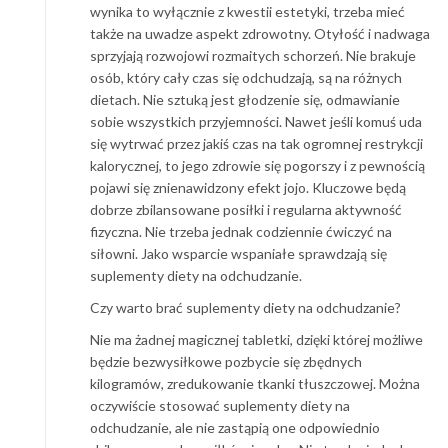
wynika to wyłącznie z kwestii estetyki, trzeba mieć
także na uwadze aspekt zdrowotny. Otyłość i nadwaga
sprzyjają rozwojowi rozmaitych schorzeń. Nie brakuje
osób, który cały czas się odchudzają, są na różnych
dietach. Nie sztuką jest głodzenie się, odmawianie
sobie wszystkich przyjemności. Nawet jeśli komuś uda
się wytrwać przez jakiś czas na tak ogromnej restrykcji
kalorycznej, to jego zdrowie się pogorszy i z pewnością
pojawi się znienawidzony efekt jojo. Kluczowe będą
dobrze zbilansowane posiłki i regularna aktywność
fizyczna. Nie trzeba jednak codziennie ćwiczyć na
siłowni. Jako wsparcie wspaniałe sprawdzają się
suplementy diety na odchudzanie.
Czy warto brać suplementy diety na odchudzanie?
Nie ma żadnej magicznej tabletki, dzięki której możliwe
będzie bezwysiłkowe pozbycie się zbędnych
kilogramów, zredukowanie tkanki tłuszczowej. Można
oczywiście stosować suplementy diety na
odchudzanie, ale nie zastąpią one odpowiednio