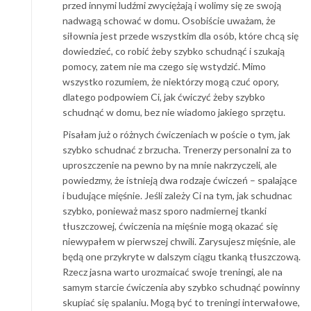
przed innymi ludźmi zwyciężają i wolimy się ze swoją
nadwagą schować w domu. Osobiście uważam, że
siłownia jest przede wszystkim dla osób, które chcą się
dowiedzieć, co robić żeby szybko schudnąć i szukają
pomocy, zatem nie ma czego się wstydzić. Mimo
wszystko rozumiem, że niektórzy mogą czuć opory,
dlatego podpowiem Ci, jak ćwiczyć żeby szybko
schudnąć w domu, bez nie wiadomo jakiego sprzętu.
Pisałam już o różnych ćwiczeniach w poście o tym, jak
szybko schudnać z brzucha. Trenerzy personalni za to
uproszczenie na pewno by na mnie nakrzyczeli, ale
powiedzmy, że istnieją dwa rodzaje ćwiczeń – spalające
i budujące mięśnie. Jeśli zależy Ci na tym, jak schudnac
szybko, ponieważ masz sporo nadmiernej tkanki
tłuszczowej, ćwiczenia na mięśnie mogą okazać się
niewypałem w pierwszej chwili. Zarysujesz mięśnie, ale
będą one przykryte w dalszym ciągu tkanką tłuszczową.
Rzecz jasna warto urozmaicać swoje treningi, ale na
samym starcie ćwiczenia aby szybko schudnąć powinny
skupiać się spalaniu. Mogą być to treningi interwałowe,