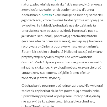
natury, zdecyduj się na afrykańskie mango, które wręcz
zrewolucjonizowało rynek suplementów diety na
odchudzanie.
Silvets
z kolei bazuje na zielonej herbacie i
jagodach acai, które również fantastycznie wpływają na
sylwetkę. Te tabletki pobudzają nas do działania (a
energia jest nam potrzebna, kiedy interesuje nas to,
jak.szybko schudnac), poprawiają przemianę materii
(lecz bez efektu przeczyszczenia), zmniejszają łaknienie
i wpływają ogólnie na poprawę w naszym organizmie.
Zatem jak szybko schudnac? Najlepiej zacząć od zmiany
przyzwyczajeń żywieniowych i od wprowadzenia
ćwiczeń. Zrób 10 pajacyków dziennie, poskacz nawet 5
minut na skakance. Przy okazji możesz oczywiście brać
sprawdzony suplement, dzięki któremu efekty
zobaczysz jeszcze szybciej.
Odchudzanie powinno być jednak zdrowe. Nie wybieraj
tabletek czy herbatek, które powodują odwodnienie.
Sprawdzony preparat w połączeniu z racjonalną dietą
nie sprawi, że kosztem tego, jak.szybko.schudnac,
ucierpi Twoje zdrowie.