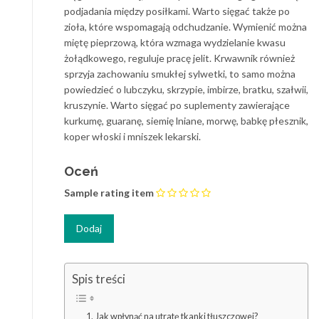
podjadania między posiłkami. Warto sięgać także po
zioła, które wspomagają odchudzanie. Wymienić można
miętę pieprzową, która wzmaga wydzielanie kwasu
żołądkowego, reguluje pracę jelit. Krwawnik również
sprzyja zachowaniu smukłej sylwetki, to samo można
powiedzieć o lubczyku, skrzypie, imbirze, bratku, szałwii,
kruszynie. Warto sięgać po suplementy zawierające
kurkumę, guaranę, siemię lniane, morwę, babkę płesznik,
koper włoski i mniszek lekarski.
Oceń
Sample rating item
Spis treści
Jak wpłynąć na utratę tkanki tłuszczowej?