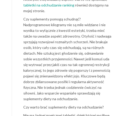
tabletki na odchudzanie ranking
również dostępny na
mojej stronie.
Czy suplementy pomogą schudnąć?
Nadprogramowe kilogramy nie są mile widziane i nie
wynika to wyłącznie z kwestii estetyki, trzeba mieć
także na uwadze aspekt zdrowotny. Otyłość i nadwaga
sprzyjają rozwojowi rozmaitych schorzeń. Nie brakuje
osób, który cały czas się odchudzają, są na różnych
dietach. Nie sztuką jest głodzenie się, odmawianie
sobie wszystkich przyjemności. Nawet jeśli komuś uda
się wytrwać przez jakiś czas na tak ogromnej restrykcji
kalorycznej, to jego zdrowie się pogorszy i z pewnością
pojawi się znienawidzony efekt jojo. Kluczowe będą
dobrze zbilansowane posiłki i regularna aktywność
fizyczna. Nie trzeba jednak codziennie ćwiczyć na
siłowni. Jako wsparcie wspaniałe sprawdzają się
suplementy diety na odchudzanie.
Czy warto brać suplementy diety na odchudzanie?
Nie ma żadnej magicznej tabletki, dzięki której możliwe