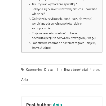
Jak uzyskać wymarzoną sylwetkę?
Pozbycie się tkanki tłuszczowej brzucha – co warto
wiedzieć?
Co jeść żeby szybko schudnąć – uczucie sytości,
wyrabiane zdrowych nawyków i dobre
samopoczucie
Co jeszcze warto wiedzieć o diecie
odchudzającej? Na co zwrócić szczególną uwagę?
Dodatkowe informacje na temat tego co i jak jeść,
żeby schudnąć
Kategorie:
Dieta
/
Bez odpowiedzi
/
przez
Ania
Post Author:
Ania