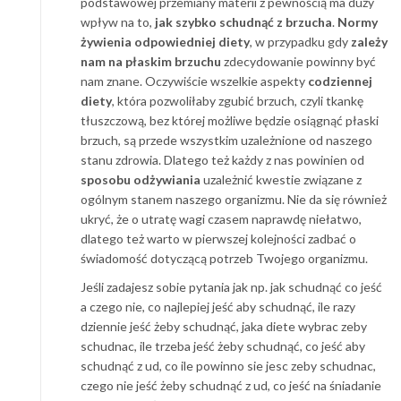
podstawowej przemiany materii z pewnością ma duży
wpływ na to,
jak szybko schudnąć z brzucha
.
Normy
żywienia odpowiedniej diety
, w przypadku gdy
zależy
nam na płaskim brzuchu
zdecydowanie powinny być
nam znane. Oczywiście wszelkie aspekty
codziennej
diety
, która pozwoliłaby zgubić brzuch, czyli tkankę
tłuszczową, bez której możliwe będzie osiągnąć płaski
brzuch, są przede wszystkim uzależnione od naszego
stanu zdrowia. Dlatego też każdy z nas powinien od
sposobu odżywiania
uzależnić kwestie związane z
ogólnym stanem naszego organizmu. Nie da się również
ukryć, że o utratę wagi czasem naprawdę niełatwo,
dlatego też warto w pierwszej kolejności zadbać o
świadomość dotyczącą potrzeb Twojego organizmu.
Jeśli zadajesz sobie pytania jak np. jak schudnąć co jeść
a czego nie, co najlepiej jeść aby schudnąć, ile razy
dziennie jeść żeby schudnąć, jaka diete wybrac zeby
schudnac, ile trzeba jeść żeby schudnąć, co jeść aby
schudnąć z ud, co ile powinno sie jesc zeby schudnac,
czego nie jeść żeby schudnąć z ud, co jeść na śniadanie