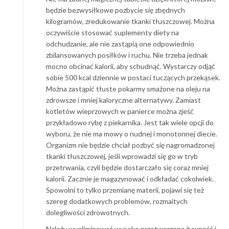
będzie bezwysiłkowe pozbycie się zbędnych
kilogramów, zredukowanie tkanki tłuszczowej. Można
oczywiście stosować suplementy diety na
odchudzanie, ale nie zastąpią one odpowiednio
zbilansowanych posiłków i ruchu. Nie trzeba jednak
mocno obcinać kalorii, aby schudnąć. Wystarczy odjąć
sobie 500 kcal dziennie w postaci tuczących przekąsek.
Można zastąpić tłuste pokarmy smażone na oleju na
zdrowsze i mniej kaloryczne alternatywy. Zamiast
kotletów wieprzowych w panierce można zjeść
przykładowo rybę z piekarnika. Jest tak wiele opcji do
wyboru, że nie ma mowy o nudnej i monotonnej diecie.
Organizm nie będzie chciał pozbyć się nagromadzonej
tkanki tłuszczowej, jeśli wprowadzi się go w tryb
przetrwania, czyli będzie dostarczało się coraz mniej
kalorii. Zacznie je magazynować i odkładać cokolwiek.
Spowolni to tylko przemianę materii, pojawi się też
szereg dodatkowych problemów, rozmaitych
dolegliwości zdrowotnych.
Należy wyeliminować wysoko przetworzoną żywność i