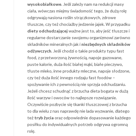
wysokobiałkowe
. Jeśli zależy nam na redukcji masy
ciała, wówczas miejmy świadomość tego, że dużą rolę
odgrywają nasiona roślin strączkowych, zdrowe
tłuszcze, czy też chociażby jedzenie jajek. W przypadku
diety odchudzającej
ważne jest to, aby jeść tłuszcze i
regularne dostarczanie swojemu organizmowi zarówno
składników mineralnych jak i
niezbędnych składników
odżywczych
. Jeśli chodzi o takie produkty typu fast
food, z przetworzoną żywnością, napoje gazowane,
puste kalorie, duża ilość białej mąki, białe pieczywo,
tłuste mleko, inne produkty mleczne, napoje słodzone,
czy też duża ilość innego rodzaju fast foodów –
spożywanie ich z pewnością nie sprzyja odchudzaniu.
Jeżeli chcesz schudnąć z brzucha dieta bogata w dużą
ilość warzyw i owoców to najlepsze rozwiązanie.
Oczywiście pozbycie się tkanki tłuszczowej z brzucha
to dla wielu z nas naprawdę nie lada wyzwanie, dlatego
też
tryb życia
oraz odpowiednie dopasowanie każdego
posiłku do indywidualnych potrzeb odgrywa ogromną
rolę.