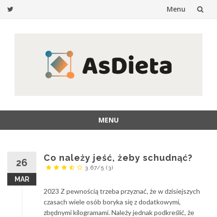
Menu
Przejdź
do
treści
MENU
Przejdź
do
treści
Co należy jeść, żeby schudnąć?
26
3.67/5
(3)
MAR
2023 Z pewnością trzeba przyznać, że w dzisiejszych
czasach wiele osób boryka się z dodatkowymi,
zbędnymi kilogramami. Należy jednak podkreślić, że