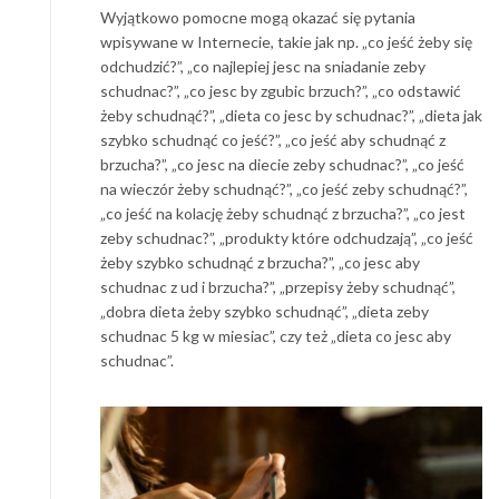
Wyjątkowo pomocne mogą okazać się pytania
wpisywane w Internecie, takie jak np. „co jeść żeby się
odchudzić?”, „co najlepiej jesc na sniadanie zeby
schudnac?”, „co jesc by zgubic brzuch?”, „co odstawić
żeby schudnąć?”, „dieta co jesc by schudnac?”, „dieta jak
szybko schudnąć co jeść?”, „co jeść aby schudnąć z
brzucha?”, „co jesc na diecie zeby schudnac?”, „co jeść
na wieczór żeby schudnąć?”, „co jeść zeby schudnąć?”,
„co jeść na kolację żeby schudnąć z brzucha?”, „co jest
zeby schudnac?”, „produkty które odchudzają”, „co jeść
żeby szybko schudnąć z brzucha?”, „co jesc aby
schudnac z ud i brzucha?”, „przepisy żeby schudnąć”,
„dobra dieta żeby szybko schudnąć”, „dieta zeby
schudnac 5 kg w miesiac”, czy też „dieta co jesc aby
schudnac”.