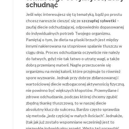
schudnąć
Jeśli więc interesujesz się tą tematyką, bądź po prostu
chcesz nareszcie cieszyć się ze
szczupłej sylwetki
–
zaufaj diecie odchudzającej, odpowiednio dopasowanej
do indywidualnych potrzeb Twojego organizmu.
Pamiętaj o tym, że dieta na płaski brzuch jest między
innymi nakierowana na stopniowe spalanie tłuszczu w
ciągu dnia. Proces odchudzania oczywiście nie należy
do łatwych, gdyż nie tak łatwo o utratę wagi, a także
dobrą przemianę materii. Nagłe przerzucenie się
organizmu na mniej kalorii, które przyjmuje to również
spore wyzwanie. Jednak przy dobrze zbilansowanej i
wartościowej diecie wzbogaconej aktywnością fizyczną,
nie powinno być większych kłopotów. Przemyślane i
zdrowe odchudzanie, podczas której chcemy zgubić
zbędną tkankę tłuszczową, to w naszej diecie
absolutny klucz do sukcesu. Bardzo często sprawdza
się metoda „jedz częściej w małych ilościach”. Jednakże,
(tak jak już zostało wspomniane wcześniej) jest to
niezwykle indywidualny aspekt. Warto też sprawdzić