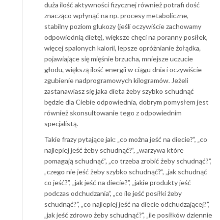
duża ilość aktywności fizycznej również potrafi dość
znacząco wpłynąć na np. procesy metaboliczne,
stabilny poziom glukozy (jeśli oczywiście zachowamy
odpowiednią dietę), większe chęci na poranny posiłek,
więcej spalonych kalorii, lepsze opróżnianie żołądka,
pojawiające się mięśnie brzucha, mniejsze uczucie
głodu, większą ilość energii w ciągu dnia i oczywiście
zgubienie nadprogramowych kilogramów. Jeżeli
zastanawiasz się jaka dieta żeby szybko schudnąć
będzie dla Ciebie odpowiednia, dobrym pomysłem jest
również skonsultowanie tego z odpowiednim
specjalistą.
Takie frazy pytające jak: „co można jeść na diecie?”, „co
najlepiej jeść żeby schudnąć?”, „warzywa które
pomagają schudnąć”, „co trzeba zrobić żeby schudnąć?”,
„czego nie jeść żeby szybko schudnąć?”, „jak schudnąć
co jeść?”, „jak jeść na diecie?”, „jakie produkty jeść
podczas odchudzania”, „co ile jeść posiłki żeby
schudnąć?”, „co najlepiej jeść na diecie odchudzającej?”,
„jak jeść zdrowo żeby schudnąć?”, „ile posiłków dziennie