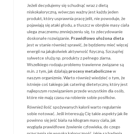
Jeżeli decydujemy się schudnąć wraz z dietą
niskokaloryczną, wówczas ważny jest każdy jeden
produkt, który usprawnia pracę jelit, nie powoduje, że
pojawiają się ataki głodu, a tłuszcz w obrębie masy ciała
ulega znacznemu zmniejszeniu się, to zdecydowanie
doskonałe rozwiązanie.
Prawidłowo ułożona dieta
jest w stanie również sprawić, że będziemy mieć więcej
energii na jakąkolwiek aktywność fizyczną. Szczupłej
sylwetce służą np. produkty z pełnego ziarna.
Wszelkiego rodzaju problemy trawienne związane są
m.in. z tym, jak działają
procesy metaboliczne
w
naszym organizmie. Warto również wiedzieć o tym, że
istnieje coś takiego jak catering dietetyczny, który jest
najlepszym rozwiązaniem przede wszystkim dla osób,
które nie mają czasu na robienie sobie posiłków.
Również ilość spożywanych kalorii warto regularnie
sobie notować. Jeśli interesują Cię takie aspekty jak ile
powinno się jeść biała na kilogram masy ciała, jak
wygląda prawidłowe żywienie człowieka, do czego
przyczynia się wysoka kaloryczność, jakie są badania