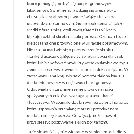
które pomagają pozbyć się nadprogramowych
kilogramów. Świetnie sprawdzają się preparaty z
chityną, która absorbuje wodę i wiąże tłuszcz w
przewodzie pokarmowym. Godne polecenia są także
środki z fasolaminą, czyli wyciągiem z fasoli, który
blokuje rozkład skrobi na cukry proste. Oznacza to, że
nie zostaną one przyswojone w układzie pokarmowym.
Nie trzeba martwić się o przetworzenie skrobi na
tkankę tłuszczową. Będzie to świetna opcja dla osób,
które lubią spożywać produkty wysokoskrobiowe typu
ziemniaki, pieczywo, wypieki i inne produkty mączne. W
zachowaniu smukłej sylwetki pomoże zielona kawa, a
dokładnie zawarty w niej kwas chlorogenowy.
Odpowiada on za zmniejszenie przyswajalności
spożywanych cukrów i wzmaga spalanie tkanki
tłuszczowej. Wspaniale działa również zielona herbata,
która usprawnia przemianę materii i przeciwdziała
odkładaniu się tłuszczu. Co więcej, można nawet
przyspieszyć pozbywanie się ich z organizmu.
Jakie składniki są mile widziane w suplementach diety