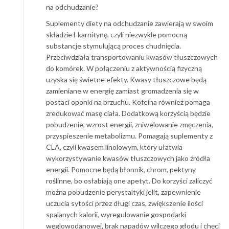
na odchudzanie?
Suplementy diety na odchudzanie zawierają w swoim
składzie l-karnitynę, czyli niezwykle pomocną
substancje stymulującą proces chudnięcia.
Przeciwdziała transportowaniu kwasów tłuszczowych
do komórek. W połączeniu z aktywnością fizyczną
uzyska się świetne efekty. Kwasy tłuszczowe będą
zamieniane w energię zamiast gromadzenia się w
postaci oponki na brzuchu. Kofeina również pomaga
zredukować masę ciała. Dodatkową korzyścią będzie
pobudzenie, wzrost energii, zniwelowanie zmęczenia,
przyspieszenie metabolizmu. Pomagają suplementy z
CLA, czyli kwasem linolowym, który ułatwia
wykorzystywanie kwasów tłuszczowych jako źródła
energii. Pomocne będą błonnik, chrom, pektyny
roślinne, bo osłabiają one apetyt. Do korzyści zaliczyć
można pobudzenie perystaltyki jelit, zapewnienie
uczucia sytości przez długi czas, zwiększenie ilości
spalanych kalorii, wyregulowanie gospodarki
węglowodanowej, brak napadów wilczego głodu i chęci