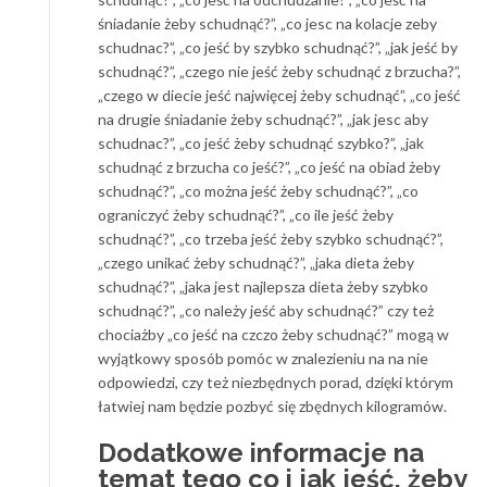
śniadanie żeby schudnąć?”, „co jesc na kolacje zeby
schudnac?”, „co jeść by szybko schudnąć?”, „jak jeść by
schudnąć?”, „czego nie jeść żeby schudnąć z brzucha?”,
„czego w diecie jeść najwięcej żeby schudnąć”, „co jeść
na drugie śniadanie żeby schudnąć?”, „jak jesc aby
schudnac?”, „co jeść żeby schudnąć szybko?”, „jak
schudnąć z brzucha co jeść?”, „co jeść na obiad żeby
schudnąć?”, „co można jeść żeby schudnąć?”, „co
ograniczyć żeby schudnąć?”, „co ile jeść żeby
schudnąć?”, „co trzeba jeść żeby szybko schudnąć?”,
„czego unikać żeby schudnąć?”, „jaka dieta żeby
schudnąć?”, „jaka jest najlepsza dieta żeby szybko
schudnąć?”, „co należy jeść aby schudnąć?” czy też
chociażby „co jeść na czczo żeby schudnąć?” mogą w
wyjątkowy sposób pomóc w znalezieniu na na nie
odpowiedzi, czy też niezbędnych porad, dzięki którym
łatwiej nam będzie pozbyć się zbędnych kilogramów.
Dodatkowe informacje na
temat tego co i jak jeść, żeby