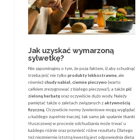
Jak uzyskać wymarzoną
sylwetkę?
Nie zapominajmy o tym, że poza faktem, iż aby schudnąć
trzeba jeść nie tylko
produkty lekkostrawne
, ale
również
chudy nabiał, ciemne pieczywo
(warto
całkiem zrezygnować z białego pieczywa!), a także
pić
zieloną herbatę
oraz oczywiście dużo wody. Należy
pamiętać także o zaletach związanych z
aktywnością
fizyczną
. Oczywiście normy żywieniowe mogą wyglądać
u każdego zupełnie inaczej, tak samo jak spalanie tkanki
tłuszczowej w procesie odchudzania może trwać u
każdego różnie oraz przynieść różne rezultaty. Dlatego
też niezmiernie istotną kwestią jest odpowiednia dieta