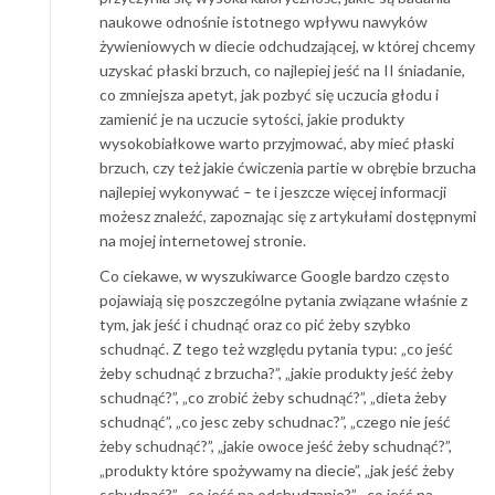
naukowe odnośnie istotnego wpływu nawyków
żywieniowych w diecie odchudzającej, w której chcemy
uzyskać płaski brzuch, co najlepiej jeść na II śniadanie,
co zmniejsza apetyt, jak pozbyć się uczucia głodu i
zamienić je na uczucie sytości, jakie produkty
wysokobiałkowe warto przyjmować, aby mieć płaski
brzuch, czy też jakie ćwiczenia partie w obrębie brzucha
najlepiej wykonywać – te i jeszcze więcej informacji
możesz znaleźć, zapoznając się z artykułami dostępnymi
na mojej internetowej stronie.
Co ciekawe, w wyszukiwarce Google bardzo często
pojawiają się poszczególne pytania związane właśnie z
tym, jak jeść i chudnąć oraz co pić żeby szybko
schudnąć. Z tego też względu pytania typu: „co jeść
żeby schudnąć z brzucha?”, „jakie produkty jeść żeby
schudnąć?”, „co zrobić żeby schudnąć?”, „dieta żeby
schudnąć”, „co jesc zeby schudnac?”, „czego nie jeść
żeby schudnąć?”, „jakie owoce jeść żeby schudnąć?”,
„produkty które spożywamy na diecie”, „jak jeść żeby
schudnąć?”, „co jeść na odchudzanie?”, „co jeść na