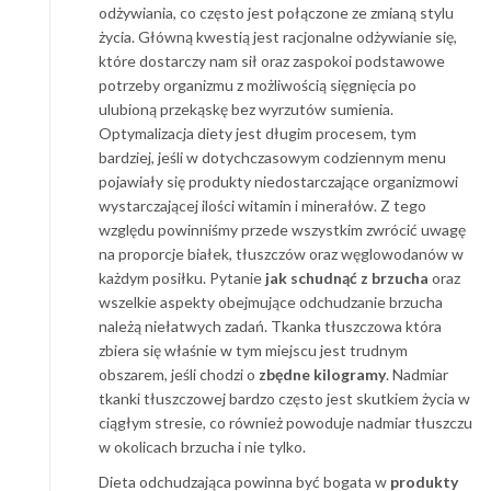
odżywiania, co często jest połączone ze zmianą stylu
życia. Główną kwestią jest racjonalne odżywianie się,
które dostarczy nam sił oraz zaspokoi podstawowe
potrzeby organizmu z możliwością sięgnięcia po
ulubioną przekąskę bez wyrzutów sumienia.
Optymalizacja diety jest długim procesem, tym
bardziej, jeśli w dotychczasowym codziennym menu
pojawiały się produkty niedostarczające organizmowi
wystarczającej ilości witamin i minerałów. Z tego
względu powinniśmy przede wszystkim zwrócić uwagę
na proporcje białek, tłuszczów oraz węglowodanów w
każdym posiłku. Pytanie
jak schudnąć z brzucha
oraz
wszelkie aspekty obejmujące odchudzanie brzucha
należą niełatwych zadań. Tkanka tłuszczowa która
zbiera się właśnie w tym miejscu jest trudnym
obszarem, jeśli chodzi o
zbędne kilogramy
. Nadmiar
tkanki tłuszczowej bardzo często jest skutkiem życia w
ciągłym stresie, co również powoduje nadmiar tłuszczu
w okolicach brzucha i nie tylko.
Dieta odchudzająca powinna być bogata w
produkty