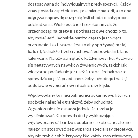
dostosowana do indywidualnych predyspozycji. Każdy
z nas posiada zupełnie inną przemianę materii, a to ona
odgrywa naprawdę dużą rolę jeśli chodzi o cały proces
odchudzania. Wiele osób jest przekonanych, że
przechodząc na
diety niskotłuszczowe
chodzi o to,
aby mniej jeść. Jednakże bardzo często jest wręcz
przeciwnie. Fakt, ważne jest to aby
spożywać mniej
kalorii
, jednakże trzeba zachować odpowiedni bilans
kaloryczny. Należy pamiętać o każdym posiłku. Pozbycie
się negatywnych nawyków żywieniowych, takich jak
wieczorne podjadanie jest też istotne, jednak warto
sprawdzić co jeść przed snem żeby schudnąć i na tej
podstawie wybierać ewentualne przekąski.
Węglowodany to makroskładniki pokarmowe, których
spożycie najlepiej ograniczyć, żeby schudnąć.
Ograniczenie nie oznacza jednak, że trzeba je
wyeliminować. Co prawda diety wykluczające
węglowodany są bardzo popularne i skuteczne, ale nie
należy ich stosować bez wsparcia specjalisty dietetyka,
aby nie zrobić sobie krzywdy. Nie każdy stan zdrowotny