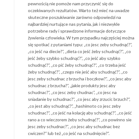
pewnością nie pomoże nam przyczynić się do
oczekiwanych rezultatów. Warto też mieć na uwadze
skuteczne poszukiwanie zarówno odpowiedzi na
najbardziej nurtujące nas pytania, jak i niezwykle
potrzebne rady i sprawdzone informacje dotyczące
żywienia człowieka. W tym przypadku najczęściej można
się spotkać z pytaniami typu: „co jesc zeby schudnąć?”,
„co jeść na diecie?”, „dieta co jeść żeby schudnąć?”, „co
jeść żeby szybko schudnąć?”, „co jeść aby szybko
schudnąć?”, „co pić żeby schudnąć?”, „co trzeba jeść
żeby schudnąć?”, „czego nie jeść aby schudnąć?”, „co
jesc zeby schudnac z brzucha i boczkow?”, „co jesc aby
schudnac z brzucha?”, „jakie produkty jesc aby
schudnac?”, „co jesc zeby chudnac”, „co jesc na
sniadanie by schudnac?”, „co jesc aby zrzucic brzuch?”,
„co jest aby schudnąć?”, „hashimoto co jesc zeby
schudnac?”, „co jeść na kolację aby schudnąć?”, „co jeść
rano a co wieczorem żeby schudnąć?”, „co powinno sie
jesc zeby schudnac?”, „co jesc aby schudnac bez
cwiczen?” lub też „co jeść na schudnięcie?”.