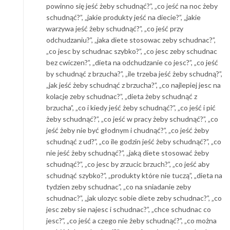
powinno się jeść żeby schudnąć?”, „co jeść na noc żeby
schudnąć?”, „jakie produkty jeść na diecie?”, „jakie
warzywa jeść żeby schudnąć?”, „co jeść przy
odchudzaniu?”, „jaka diete stosowac zeby schudnac?”,
„co jesc by schudnac szybko?”, „co jesc zeby schudnac
bez cwiczen?”, „dieta na odchudzanie co jesc?”, „co jeść
by schudnąć z brzucha?”, „ile trzeba jeść żeby schudną?”,
„jak jeść żeby schudnąć z brzucha?”, „co najlepiej jesc na
kolacje zeby schudnac?”, „dieta żeby schudnąć z
brzucha”, „co i kiedy jeść żeby schudnąć?”, „co jeść i pić
żeby schudnąć?”, „co jeść w pracy żeby schudnąć?”, „co
jeść żeby nie być głodnym i chudnąć?”, „co jeść żeby
schudnąć z ud?”, „co ile godzin jeść żeby schudnąć?”, „co
nie jeść żeby schudnąć?”, „jaką diete stosować żeby
schudnąć?”, „co jesc by zrzucic brzuch?”, „co jeść aby
schudnąć szybko?”, „produkty które nie tuczą”, „dieta na
tydzien zeby schudnac”, „co na sniadanie zeby
schudnac?”, „jak ulozyc sobie diete zeby schudnac?”, „co
jesc zeby sie najesc i schudnac?”, „chce schudnac co
jesc?”, „co jeść a czego nie żeby schudnąć?”, „co można