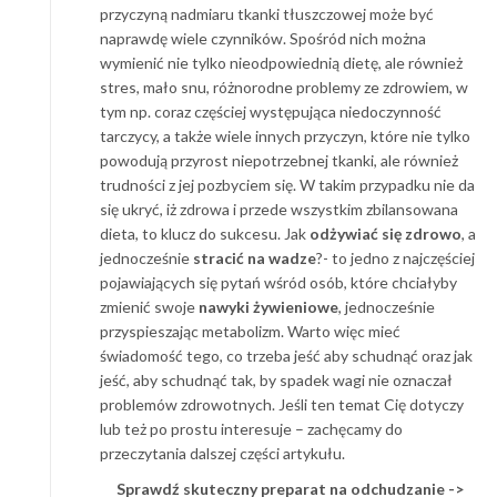
przyczyną nadmiaru tkanki tłuszczowej może być
naprawdę wiele czynników. Spośród nich można
wymienić nie tylko nieodpowiednią dietę, ale również
stres, mało snu, różnorodne problemy ze zdrowiem, w
tym np. coraz częściej występująca niedoczynność
tarczycy, a także wiele innych przyczyn, które nie tylko
powodują przyrost niepotrzebnej tkanki, ale również
trudności z jej pozbyciem się. W takim przypadku nie da
się ukryć, iż zdrowa i przede wszystkim zbilansowana
dieta, to klucz do sukcesu. Jak
odżywiać się zdrowo
, a
jednocześnie
stracić na wadze
?- to jedno z najczęściej
pojawiających się pytań wśród osób, które chciałyby
zmienić swoje
nawyki żywieniowe
, jednocześnie
przyspieszając metabolizm. Warto więc mieć
świadomość tego, co trzeba jeść aby schudnąć oraz jak
jeść, aby schudnąć tak, by spadek wagi nie oznaczał
problemów zdrowotnych. Jeśli ten temat Cię dotyczy
lub też po prostu interesuje – zachęcamy do
przeczytania dalszej części artykułu.
Sprawdź skuteczny preparat na odchudzanie ->