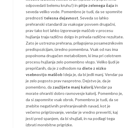
odpovedati belemu kruhu!) in
pitje zelenega čaja
in
seveda veliko vode. Pomembno je tudi, da se spomnite
prednosti
telesna dejavnost
. Seveda so lahko
prehranski standardi za vsakogar povsem drugačni,
prav tako kot lahko izgorevanje maščob v procesu
hujšanja traja različno dolgo in prinaša različne rezultate.
Zato je ustrezna prehrana, prilagojena posameznikovim
predispozicijam, izredno pomembna. Vsak od nas ima
popolnoma drugačen metabolizem, ki ima pri celotnem
procesu hujšanja zelo pomembno vlogo. Veliko ljudi je
prepričanih, da je z odhodom na
diete z nizko
vsebnostjo maščob
Ideja je, da bi jedli manj. Vendar pa
je zelo pogosto prav nasprotno. Dejstvo je, da je
pomembno, da
zaužijete manj kalorij.
Vendar pa
morate ohraniti dobro ravnovesje kalorij. Pomembno je,
da si zapomnite vsak obrok. Pomembno je tudi, da se
znebite negativnih prehranjevalnih navad, kot je
večerno prigrizovanje, vendar je vredno preveriti, kaj
jesti pred spanjem, da bi shujšali, in na podlagi tega
izbrati morebitne prigrizke.