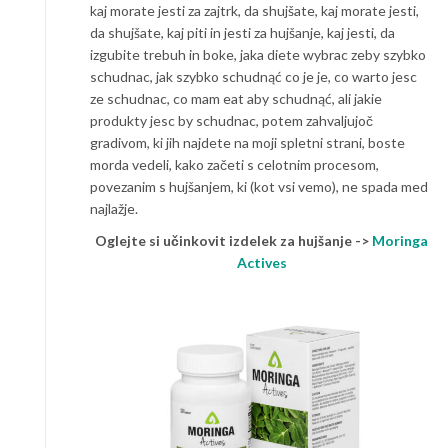
kaj morate jesti za zajtrk, da shujšate, kaj morate jesti,
da shujšate, kaj piti in jesti za hujšanje, kaj jesti, da
izgubite trebuh in boke, jaka diete wybrac zeby szybko
schudnac, jak szybko schudnąć co je je, co warto jesc
ze schudnac, co mam eat aby schudnąć, ali jakie
produkty jesc by schudnac, potem zahvaljujoč
gradivom, ki jih najdete na moji spletni strani, boste
morda vedeli, kako začeti s celotnim procesom,
povezanim s hujšanjem, ki (kot vsi vemo), ne spada med
najlažje.
Oglejte si učinkovit izdelek za hujšanje ->
Moringa
Actives