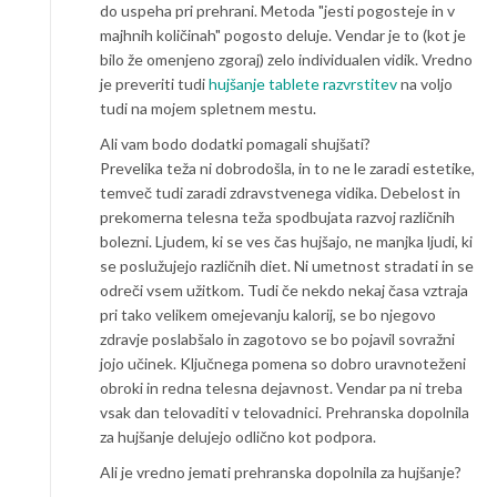
do uspeha pri prehrani. Metoda "jesti pogosteje in v
majhnih količinah" pogosto deluje. Vendar je to (kot je
bilo že omenjeno zgoraj) zelo individualen vidik. Vredno
je preveriti tudi
hujšanje tablete razvrstitev
na voljo
tudi na mojem spletnem mestu.
Ali vam bodo dodatki pomagali shujšati?
Prevelika teža ni dobrodošla, in to ne le zaradi estetike,
temveč tudi zaradi zdravstvenega vidika. Debelost in
prekomerna telesna teža spodbujata razvoj različnih
bolezni. Ljudem, ki se ves čas hujšajo, ne manjka ljudi, ki
se poslužujejo različnih diet. Ni umetnost stradati in se
odreči vsem užitkom. Tudi če nekdo nekaj časa vztraja
pri tako velikem omejevanju kalorij, se bo njegovo
zdravje poslabšalo in zagotovo se bo pojavil sovražni
jojo učinek. Ključnega pomena so dobro uravnoteženi
obroki in redna telesna dejavnost. Vendar pa ni treba
vsak dan telovaditi v telovadnici. Prehranska dopolnila
za hujšanje delujejo odlično kot podpora.
Ali je vredno jemati prehranska dopolnila za hujšanje?