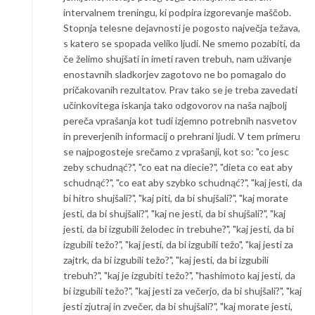
intervalnem treningu, ki podpira izgorevanje maščob.
Stopnja telesne dejavnosti je pogosto največja težava,
s katero se spopada veliko ljudi. Ne smemo pozabiti, da
če želimo shujšati in imeti raven trebuh, nam uživanje
enostavnih sladkorjev zagotovo ne bo pomagalo do
pričakovanih rezultatov. Prav tako se je treba zavedati
učinkovitega iskanja tako odgovorov na naša najbolj
pereča vprašanja kot tudi izjemno potrebnih nasvetov
in preverjenih informacij o prehrani ljudi. V tem primeru
se najpogosteje srečamo z vprašanji, kot so: "co jesc
zeby schudnąć?", "co eat na diecie?", "dieta co eat aby
schudnąć?", "co eat aby szybko schudnąć?", "kaj jesti, da
bi hitro shujšali?", "kaj piti, da bi shujšali?", "kaj morate
jesti, da bi shujšali?", "kaj ne jesti, da bi shujšali?", "kaj
jesti, da bi izgubili želodec in trebuhe?", "kaj jesti, da bi
izgubili težo?", "kaj jesti, da bi izgubili težo", "kaj jesti za
zajtrk, da bi izgubili težo?", "kaj jesti, da bi izgubili
trebuh?", "kaj je izgubiti težo?", "hashimoto kaj jesti, da
bi izgubili težo?", "kaj jesti za večerjo, da bi shujšali?", "kaj
jesti zjutraj in zvečer, da bi shujšali?", "kaj morate jesti,