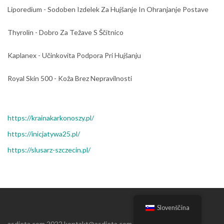
Liporedium - Sodoben Izdelek Za Hujšanje In Ohranjanje Postave
Thyrolin - Dobro Za Težave S Ščitnico
Kaplanex - Učinkovita Podpora Pri Hujšanju
Royal Skin 500 - Koža Brez Nepravilnosti
https://krainakarkonoszy.pl/
https://inicjatywa25.pl/
https://slusarz-szczecin.pl/
Slovenščina
asdieta.com 2022 kontakt@asdieta.com