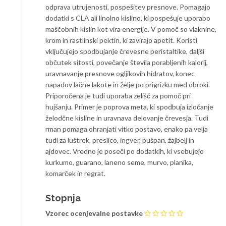
odprava utrujenosti, pospešitev presnove. Pomagajo
dodatki s CLA ali linolno kislino, ki pospešuje uporabo
maščobnih kislin kot vira energije. V pomoč so vlaknine,
krom in rastlinski pektin, ki zavirajo apetit. Koristi
vključujejo spodbujanje črevesne peristaltike, daljši
občutek sitosti, povečanje števila porabljenih kalorij,
uravnavanje presnove ogljikovih hidratov, konec
napadov lačne lakote in želje po prigrizku med obroki.
Priporočena je tudi uporaba zelišč za pomoč pri
hujšanju. Primer je poprova meta, ki spodbuja izločanje
želodčne kisline in uravnava delovanje črevesja. Tudi
rman pomaga ohranjati vitko postavo, enako pa velja
tudi za luštrek, preslico, ingver, pušpan, žajbelj in
ajdovec. Vredno je poseči po dodatkih, ki vsebujejo
kurkumo, guarano, laneno seme, murvo, planika,
komarček in regrat.
Stopnja
Vzorec ocenjevalne postavke