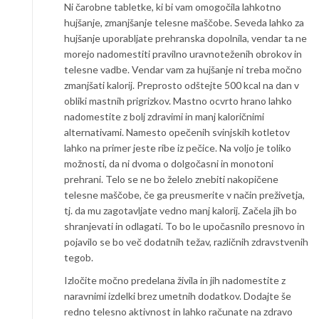
Ni čarobne tabletke, ki bi vam omogočila lahkotno
hujšanje, zmanjšanje telesne maščobe. Seveda lahko za
hujšanje uporabljate prehranska dopolnila, vendar ta ne
morejo nadomestiti pravilno uravnoteženih obrokov in
telesne vadbe. Vendar vam za hujšanje ni treba močno
zmanjšati kalorij. Preprosto odštejte 500 kcal na dan v
obliki mastnih prigrizkov. Mastno ocvrto hrano lahko
nadomestite z bolj zdravimi in manj kaloričnimi
alternativami. Namesto opečenih svinjskih kotletov
lahko na primer jeste ribe iz pečice. Na voljo je toliko
možnosti, da ni dvoma o dolgočasni in monotoni
prehrani. Telo se ne bo želelo znebiti nakopičene
telesne maščobe, če ga preusmerite v način preživetja,
tj. da mu zagotavljate vedno manj kalorij. Začela jih bo
shranjevati in odlagati. To bo le upočasnilo presnovo in
pojavilo se bo več dodatnih težav, različnih zdravstvenih
tegob.
Izločite močno predelana živila in jih nadomestite z
naravnimi izdelki brez umetnih dodatkov. Dodajte še
redno telesno aktivnost in lahko računate na zdravo