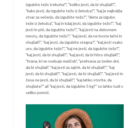
izgubite težo trebuha?", "koliko jesti, da bi shujšali?",
"kako jesti, da izgubite težo iz želodca?", "kaj je najboljša
stvar za večerjo, da izgubite težo?", "dieta za izgubo
teže iz želodca", "kaj in kdaj jesti, da izgubite težo?", "kaj
jesti in piti, da izgubite težo?", "kaj jesti na delovnem
mestu, da izgubite težo?", "kaj jesti, da ne boste lačni in
shujšali?", "kaj jesti, da izgubite stegna?", "kaj jesti vsako
uro, da izgubite težo?", "kaj ne jesti, da izgubite težo?",
"kaj jesti, da bi shujšali?", "kaj jesti, da bi hitro shujšali?",
"hrana, ki ne vsebuje maščob", "prehrana za teden dni,
da bi shujšali", "kaj jesti za zajtrk, da bi shujšali?", "kaj
jesti, da bi shujšali?", "kaj jesti, da bi shujšali?", "kaj jesti in
česa ne jesti, da bi shujšali?", "kaj lahko storite, da
shujšate?" ali "kaj jesti, da izgubite 5 kg?" so lahko tudi v
veliko pomoč.