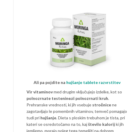
Ali pa pojdite na
hujšanje tablete razvrstitev
Vir vitaminov
med drugim vključujejo izdelke, kot so
polnozrnate testenine
ali
polnozrnati kruh
.
Prehranske vrednosti, ki jih vsebuje
stročnice
ne
zagotavljajo le pomembnih vitaminov, temveč pomagajo
tudi pri
hujšanje
. Dieta s ploskim trebuhom je tista, pri
kateri se osredotočamo na to, kaj
število kalorij
ki jih
jemljemo, morajo poleg tega temeljiti na dobrem