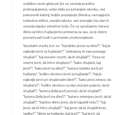
stabilno raven glukoze (če se seveda pravilno
prehranjujemo), večjo željo po jutranjem obroku, več
pokurenih kalorij, boljše praznjenje želodca, nastajajoče
trebušne mišice, manjšo lakoto, več energije čez dan in
seveda izgubo odvečne teže. Če se sprašujete, katera
dieta za hitro hujšanje bo primerna za vas, se je dobro
posvetovati tudi z ustreznim strokovnjakom.
Vprašalni stavki, kot so: "kaj lahko jeste na dieti?", "kaj je
najbolje jesti za hujšanje?", "zelenjava, ki vam pomaga
shujšati", "kaj morate storiti, da bi shujšali?", "česa ne
smete jesti, da hitro shujšate?", "kako shujšati, kaj
jesti?", "kako jesti na dieti?", "katere izdelke jesti pri
hujšanju", "koliko obrokov jesti za hujšanje?", "kaj je
najbolje jesti pri shujševalni dieti?", "kako jesti zdravo, da
shujšate?", "koliko obrokov na dan morate pojesti, da bi
shujšali?", "katera živila jesti ponoči, da bi shujšali?",
"katera živila jesti na dieti?", "katero zelenjavo jesti, da bi
shujšali?", "kakšno dieto jesti, da bi izgubili težo?", "kaj
jesti, da bi hitro shujšali?", "kaj jesti, da bi shujšali brez
vadbe?", "dieta za hujšanje, kaj jesti?", "kaj jesti, da