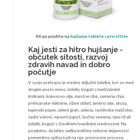
Ali pa pojdite na
hujšanje tablete razvrstitev
Kaj jesti za hitro hujšanje -
občutek sitosti, razvoj
zdravih navad in dobro
počutje
V svojo prehrano je vredno vključiti izdelke, kot so med
drugim pusto meso, izdelki, bogati z maščobnimi
kislinami, kokosovo olje, mastne ribe, semena chia,
prehranske vlaknine, riževi oblati, laneno olje, skuta,
kajenski poper, zeleni grah, zelena, rastlinske maščobe,
sadni sokovi, naravni jogurt, bučna semena, rjavi riž ali
izdelki, bogati s številnimi hranilnimi vrednostmi. Ne
pozabimo, da lahko velika količina telesne dejavnosti
pomembno vpliva tudi na npr. presnovne procese,