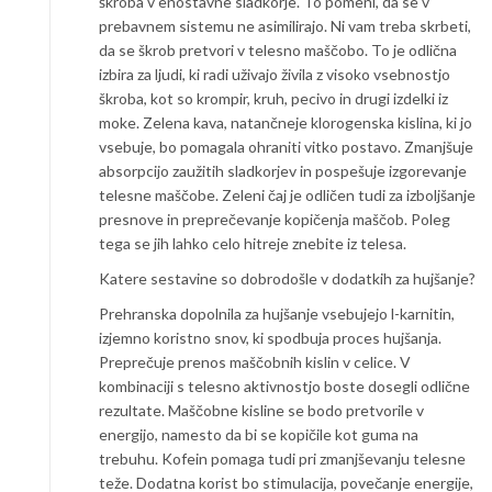
škroba v enostavne sladkorje. To pomeni, da se v
prebavnem sistemu ne asimilirajo. Ni vam treba skrbeti,
da se škrob pretvori v telesno maščobo. To je odlična
izbira za ljudi, ki radi uživajo živila z visoko vsebnostjo
škroba, kot so krompir, kruh, pecivo in drugi izdelki iz
moke. Zelena kava, natančneje klorogenska kislina, ki jo
vsebuje, bo pomagala ohraniti vitko postavo. Zmanjšuje
absorpcijo zaužitih sladkorjev in pospešuje izgorevanje
telesne maščobe. Zeleni čaj je odličen tudi za izboljšanje
presnove in preprečevanje kopičenja maščob. Poleg
tega se jih lahko celo hitreje znebite iz telesa.
Katere sestavine so dobrodošle v dodatkih za hujšanje?
Prehranska dopolnila za hujšanje vsebujejo l-karnitin,
izjemno koristno snov, ki spodbuja proces hujšanja.
Preprečuje prenos maščobnih kislin v celice. V
kombinaciji s telesno aktivnostjo boste dosegli odlične
rezultate. Maščobne kisline se bodo pretvorile v
energijo, namesto da bi se kopičile kot guma na
trebuhu. Kofein pomaga tudi pri zmanjševanju telesne
teže. Dodatna korist bo stimulacija, povečanje energije,