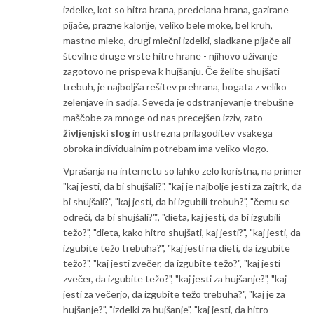
izdelke, kot so hitra hrana, predelana hrana, gazirane
pijače, prazne kalorije, veliko bele moke, bel kruh,
mastno mleko, drugi mlečni izdelki, sladkane pijače ali
številne druge vrste hitre hrane - njihovo uživanje
zagotovo ne prispeva k hujšanju. Če želite shujšati
trebuh, je najboljša rešitev prehrana, bogata z veliko
zelenjave in sadja. Seveda je odstranjevanje trebušne
maščobe za mnoge od nas precejšen izziv, zato
življenjski slog
in ustrezna prilagoditev vsakega
obroka individualnim potrebam ima veliko vlogo.
Vprašanja na internetu so lahko zelo koristna, na primer
"kaj jesti, da bi shujšali?", "kaj je najbolje jesti za zajtrk, da
bi shujšali?", "kaj jesti, da bi izgubili trebuh?", "čemu se
odreči, da bi shujšali?".", "dieta, kaj jesti, da bi izgubili
težo?", "dieta, kako hitro shujšati, kaj jesti?", "kaj jesti, da
izgubite težo trebuha?", "kaj jesti na dieti, da izgubite
težo?", "kaj jesti zvečer, da izgubite težo?", "kaj jesti
zvečer, da izgubite težo?", "kaj jesti za hujšanje?", "kaj
jesti za večerjo, da izgubite težo trebuha?", "kaj je za
hujšanje?", "izdelki za hujšanje", "kaj jesti, da hitro