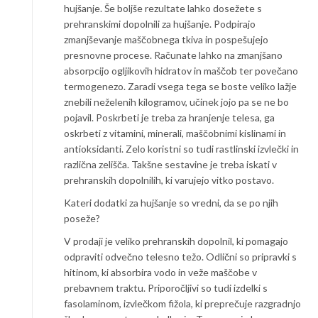
hujšanje. Še boljše rezultate lahko dosežete s
prehranskimi dopolnili za hujšanje. Podpirajo
zmanjševanje maščobnega tkiva in pospešujejo
presnovne procese. Računate lahko na zmanjšano
absorpcijo ogljikovih hidratov in maščob ter povečano
termogenezo. Zaradi vsega tega se boste veliko lažje
znebili neželenih kilogramov, učinek jojo pa se ne bo
pojavil. Poskrbeti je treba za hranjenje telesa, ga
oskrbeti z vitamini, minerali, maščobnimi kislinami in
antioksidanti. Zelo koristni so tudi rastlinski izvlečki in
različna zelišča. Takšne sestavine je treba iskati v
prehranskih dopolnilih, ki varujejo vitko postavo.
Kateri dodatki za hujšanje so vredni, da se po njih
poseže?
V prodaji je veliko prehranskih dopolnil, ki pomagajo
odpraviti odvečno telesno težo. Odlični so pripravki s
hitinom, ki absorbira vodo in veže maščobe v
prebavnem traktu. Priporočljivi so tudi izdelki s
fasolaminom, izvlečkom fižola, ki preprečuje razgradnjo