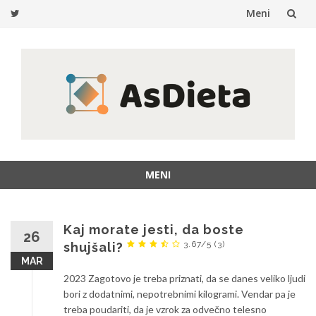
Meni
Preskoči
na
vsebino
MENI
Preskoči
na
vsebino
Kaj morate jesti, da boste
26
3.67/5
(3)
shujšali?
MAR
2023 Zagotovo je treba priznati, da se danes veliko ljudi
bori z dodatnimi, nepotrebnimi kilogrami. Vendar pa je
treba poudariti, da je vzrok za odvečno telesno