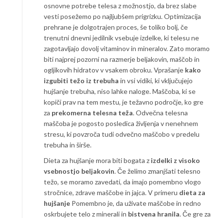
osnovne potrebe telesa z možnostjo, da brez slabe
vesti posežemo po najljubšem prigrizku. Optimizacija
prehrane je dolgotrajen proces, še toliko bolj, če
trenutni dnevni jedilnik vsebuje izdelke, ki telesu ne
zagotavljajo dovolj vitaminov in mineralov. Zato moramo
biti najprej pozorni na razmerje beljakovin, maščob in
ogljikovih hidratov v vsakem obroku. Vprašanje
kako
izgubiti težo iz trebuha
in vsi vidiki, ki vključujejo
hujšanje trebuha, niso lahke naloge. Maščoba, ki se
kopiči prav na tem mestu, je težavno področje, ko gre
za
prekomerna telesna teža
. Odvečna telesna
maščoba je pogosto posledica življenja v nenehnem
stresu, ki povzroča tudi odvečno maščobo v predelu
trebuha in širše.
Dieta za hujšanje mora biti bogata z
izdelki z visoko
vsebnostjo beljakovin
. Če želimo zmanjšati telesno
težo, se moramo zavedati, da imajo pomembno vlogo
stročnice, zdrave maščobe in jajca. V primeru
dieta za
hujšanje
Pomembno je, da uživate maščobe in redno
oskrbujete telo z minerali in
bistvena hranila
. Če gre za