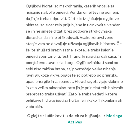
Ogljikovi hidrati so makrohranila, katerih vnos je za
hujšanje najbolje omejiti. Vendar omejitev ne pomeni,
da jih je treba odpraviti. Diete, ki izključujejo ogljikove
hidrate, so sicer zelo priljubljene in učinkovite, vendar
se jih ne smete držati brez podpore strokovnjaka
dietetika, da si ne bi škodovali. Vsako zdravstveno
stanje vam ne dovoljuje uživanja ogljikovih hidratov. Če
želite shujšati brez hlastne lakote, je treba kalorije
omejiti spontano, tj. jesti hrano, ki nasiti za dalj časa, in
omejiti enostavne sladkorje. Ogljikovi hidrati sami po
sebi niso takšna hrana, saj povzročajo velika nihanja
ravni glukoze v krvi, pogostejšo potrebo po prigrizku,
upad energije in zaspanost. Hkrati zagotavljajo vlaknine
in zelo veliko mineralov, zato jih je pri nekaterih boleznih
preprosto treba uživati. Zato je treba vedeti, katere
ogljikove hidrate jesti za hujšanje in kako jih kombinirati
v obrokih.
Oglejte si učinkovit izdelek za hujšanje ->
Moringa
Actives