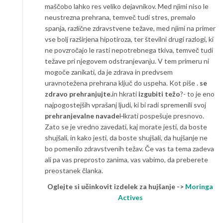
maščobo lahko res veliko dejavnikov. Med njimi niso le
neustrezna prehrana, temveč tudi stres, premalo
spanja, različne zdravstvene težave, med njimi na primer
vse bolj razširjena hipotiroza, ter številni drugi razlogi, ki
ne povzročajo le rasti nepotrebnega tkiva, temveč tudi
težave pri njegovem odstranjevanju. V tem primeru ni
mogoče zanikati, da je zdrava in predvsem
uravnotežena prehrana ključ do uspeha. Kot piše .
se
zdravo prehranjujte.
in hkrati
izgubiti težo
?- to je eno
najpogostejših vprašanj ljudi, ki bi radi spremenili svoj
prehranjevalne navade
Hkrati pospešuje presnovo.
Zato se je vredno zavedati, kaj morate jesti, da boste
shujšali, in kako jesti, da boste shujšali, da hujšanje ne
bo pomenilo zdravstvenih težav. Če vas ta tema zadeva
ali pa vas preprosto zanima, vas vabimo, da preberete
preostanek članka.
Oglejte si učinkovit izdelek za hujšanje ->
Moringa
Actives