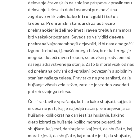
delovanje črevesja in na splošno prispeva k pravilnemu
delovanju telesa in dobri osnovni presnovi, ima
zagotovo velik vpliv,
kako hitro izgubiti težo s
trebuha
.
Prehranski standardi za ustrezno
prehrano
kjer je
želimo imeti raven trebuh
nam mora
biti vsekakor poznana. Seveda so vsi vidiki
dnevna
prehrana
Najpomembnejši dejavniki, ki bi nam omogočili
izgubo trebuha, tj. maščobnega tkiva, brez katerega je
mogoče doseči raven trebuh, so odvisni predvsem od
našega zdravstvenega stanja. Zato bi moral vsak od nas
od
prehrana
odvisni od vprašanj, povezanih s splošnim
stanjem našega telesa. Prav tako ne gre zanikati, da je
hujšanje včasih zelo težko, zato se je vredno zavedati
potreb svojega telesa.
Če si zastavite vprašanja, kot so kako shujšati, kaj jesti
in česa ne jesti, kaj je najboljši način prehranjevanja za
hujšanje, kolikokrat na dan jesti za hujšanje, kakšno
dieto izbrati za hujšanje, koliko morate pojesti, da
shujšate, kaj jesti, da shujšate, kaj jesti, da shujšate, kaj
morate jesti, da shujšate, kaj morate jesti, da shujšate,