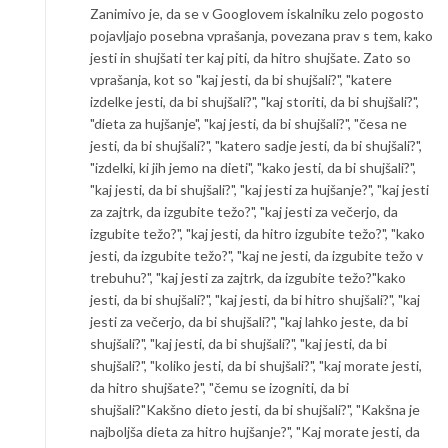
Zanimivo je, da se v Googlovem iskalniku zelo pogosto
pojavljajo posebna vprašanja, povezana prav s tem, kako
jesti in shujšati ter kaj piti, da hitro shujšate. Zato so
vprašanja, kot so "kaj jesti, da bi shujšali?", "katere
izdelke jesti, da bi shujšali?", "kaj storiti, da bi shujšali?",
"dieta za hujšanje", "kaj jesti, da bi shujšali?", "česa ne
jesti, da bi shujšali?", "katero sadje jesti, da bi shujšali?",
"izdelki, ki jih jemo na dieti", "kako jesti, da bi shujšali?",
"kaj jesti, da bi shujšali?", "kaj jesti za hujšanje?", "kaj jesti
za zajtrk, da izgubite težo?", "kaj jesti za večerjo, da
izgubite težo?", "kaj jesti, da hitro izgubite težo?", "kako
jesti, da izgubite težo?", "kaj ne jesti, da izgubite težo v
trebuhu?", "kaj jesti za zajtrk, da izgubite težo?"kako
jesti, da bi shujšali?", "kaj jesti, da bi hitro shujšali?", "kaj
jesti za večerjo, da bi shujšali?", "kaj lahko jeste, da bi
shujšali?", "kaj jesti, da bi shujšali?", "kaj jesti, da bi
shujšali?", "koliko jesti, da bi shujšali?", "kaj morate jesti,
da hitro shujšate?", "čemu se izogniti, da bi
shujšali?"Kakšno dieto jesti, da bi shujšali?", "Kakšna je
najboljša dieta za hitro hujšanje?", "Kaj morate jesti, da