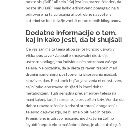
boste shujšali?" ali celo "Kaj jesti na prazen želodec, da
boste shujšali?" vam lahko edinstveno pomagajo najti
odgovore na ta vprašanja ali potrebne nasvete, s
katerimi se boste lažje znebili nepotrebnih kilogramov.
Dodatne informacije o tem,
kaj in kako jesti, da bi shujšali
Če vas zanima ta tema ali pa želite končno uživati v
vitka postava
- Zaupajte shujševalni dieti, ki je
ustrezno prilagojena individualnim potrebam vašega
telesa. Ne pozabite, da je dieta za raven trebuh med
drugim namenjena postopnemu izgorevanju maščob
skozi ves dan. Postopek hujšanja seveda ni enostaven,
saj ni tako enostavno shujšati in imeti dober
metabolizem. Tudi nenadna preusmeritev telesa na
manj kalorij, kot jih sprejme, je precejšen izziv. Vendar ob
dobro uravnoteženi in koristni prehrani, obogateni s
telesno dejavnostjo, ne bi smelo biti večjih težav.
Premišljeno in zdravo hujšanje, med katerim želimo
izgubiti nepotrebno maščobno tkivo, je absolutni ključ