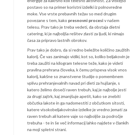
energije za kakršno koli telesno aktivnost. Za vitkejšo
postavo so na primer koristni izdelki iz polnovredne
moke. Vse vrste prebavnih težav so med drugim
povezane s tem, kako
presnovni procesi
v našem
telesu. Prav tako je treba vedeti, da obstaja dietni
catering, ki je najboljša rešitev zlasti za ljudi, ki nimajo
časa za pripravo lastnih obrokov.
Prav tako je dobro, da si redno beležite količino zaužitih
kalorij. Če vas zanimajo vidiki, kot so, koliko beljakovin je
treba zaužiti na kilogram telesne teže, kako je videti
pravilna prehrana človeka, k čemu prispeva visok vnos
kalorij, kakšne so znanstvene študije o pomembnem
vplivu prehranjevalnih navad pri dieti za hujšanje, s
katero želimo doseči raven trebuh, kaj je najbolje jesti
za drugi zajtrk, kaj zmanjšuje apetit, kako se znebiti
občutka lakote in ga nadomestiti z občutkom sitosti,
katere visokobeljakovinske izdelke je vredno jemati za
raven trebuh ali katere vaje so najboljše za področje
trebuha - te in še več informacij lahko najdete v člankih
na moji spletni strani.