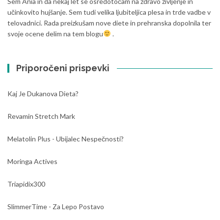
Sem Ania in da nekaj let se osredotočam na zdravo življenje in
učinkovito hujšanje. Sem tudi velika ljubiteljica plesa in trde vadbe v
telovadnici. Rada preizkušam nove diete in prehranska dopolnila ter
svoje ocene delim na tem blogu
.
Priporočeni prispevki
Kaj Je Dukanova Dieta?
Revamin Stretch Mark
Melatolin Plus - Ubijalec Nespečnosti?
Moringa Actives
Triapidix300
SlimmerTime - Za Lepo Postavo