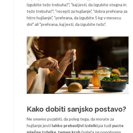
izgubite težo trebuha?", "kaj jesti, da izgubite stegna in
težo trebuha?", "recepti za hujšanje", "dobra prehrana za
hitro hujšanje", "prehrana, da izgubite 5 kg v mesecu
dni" ali "prehrana, kaj jesti, da izgubite težo".
Kako dobiti sanjsko postavo?
Ne smemo pozabiti, da poleg tega, da morate za
hujšanje jesti
lahko prebavljivi izdelki.
pa tudi
puste
mlečne izdelke, temen kruh
(splača se popolnoma