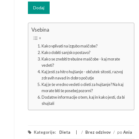
Vsebina
Kako vplivati na izgubo maščobe?
Kako dobiti sanjsko postavo?
Kako se znebiti trebušne maščobe - kaj morate
vedeti?
Kaj jesti za hitro hujšanje - občutek sitosti, razvoj
zdravih navad in dobro počutje
Kaj je še vredno vedeti o dieti za hujšanje? Na kaj
morate biti še posebej pozorni?
Dodatne informacije o tem, kaj in kako jesti, da bi
shujšali
Kategorije:
Dieta
/
Brez odzivov
/
po
Ania