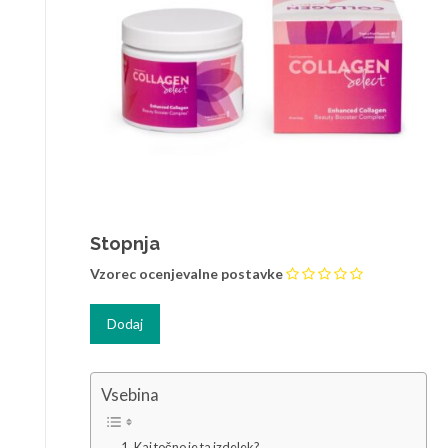
Stopnja
Vzorec ocenjevalne postavke
Vsebina
Kaj točno je ta izdelek?