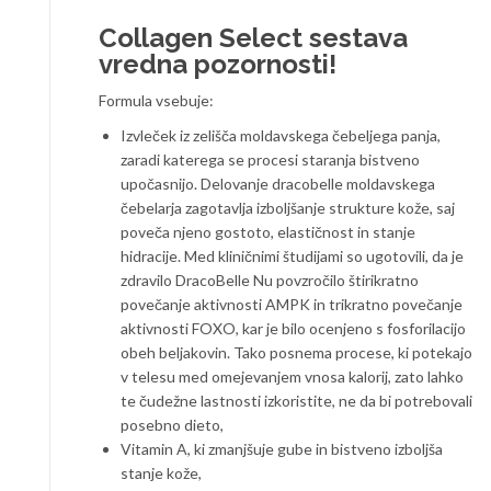
Collagen Select sestava
vredna pozornosti!
Formula vsebuje:
Izvleček iz zelišča moldavskega čebeljega panja,
zaradi katerega se procesi staranja bistveno
upočasnijo. Delovanje dracobelle moldavskega
čebelarja zagotavlja izboljšanje strukture kože, saj
poveča njeno gostoto, elastičnost in stanje
hidracije. Med kliničnimi študijami so ugotovili, da je
zdravilo DracoBelle Nu povzročilo štirikratno
povečanje aktivnosti AMPK in trikratno povečanje
aktivnosti FOXO, kar je bilo ocenjeno s fosforilacijo
obeh beljakovin. Tako posnema procese, ki potekajo
v telesu med omejevanjem vnosa kalorij, zato lahko
te čudežne lastnosti izkoristite, ne da bi potrebovali
posebno dieto,
Vitamin A, ki zmanjšuje gube in bistveno izboljša
stanje kože,