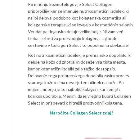
Po mnenju kozmetologov je Select Collagen
priporočljiv, ker se imenuje nutrikozmetični izdelek, ki
naj bi deloval podobno kot kolagenska kozmetika ali
kolagenske terapije, ki se izvajajo v kozmetičnih salonih.
Vendar pa dejansko deluje veliko bolje. Ni vam več
treba skrbeti za proizvodnjo kolagena, saj bodo
sestavine v Collagen Select to popolnoma obvladale!
Kot nutrikozmetični izdelek je prehransko dopolnilo, ki
deluje na kožo od znotraj in doseže vsa tista mesta,
kamor kozmetični izdelki zelo težko dostopajo.
Delovanje tega prehranskega dopolnila zavira proces
staranja kože in ima neverjeten učinek na kožo. Po
mojem mnenju je to najboljši kolagen, kar sem jih
kdajkoli uporabila. Menim, da je vredno kupiti Collagen
Select in prispevati k hitrejši proizvodnji kolagena.
Naročite Collagen Select zdaj!