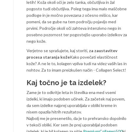
letih! Koža okoli oči je zelo tanka, občutljiva in žal
pogosto tudi občutljiva. Poleg tega ima malo maščobne
podloge in je močno povezana z očesno mišico, kar
pomeni, da se gube na tem področju pojavijo med
prvimi. Področje okoli oči zahteva intenzivno nego in
posebno pozornost ter pogostejšo uporabo izdelkov za
nego kože.
Verjetno se sprašujete, kaj storiti,
za zaustavitev
procesa staranja kože
Kako povečati elastičnost
kože? A ne le to, kolagen vpliva tudi na videz vaših las in
nohtov. Za to imam preizkušen način - Collagen Select!
Kaj točno je ta izdelek?
Zame je to odkritje leta in številka ena med vsemi
izdelki, ki imajo podoben učinek. Za začetek naj povem,
da sem izdelke najprej uporabljala v obliki kreme in
nisem opazila hitrih rezultatov.
Najbolj me je presenetilo, da je to prehransko dopolnilo
v tekoči obliki. Ker sem že prej uporabljal podoben
izdelek, ki je bil kolagen za pitje
PremiumCollagen500
ki