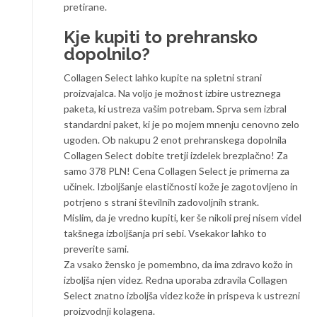
pretirane.
Kje kupiti to prehransko
dopolnilo?
Collagen Select lahko kupite na spletni strani
proizvajalca. Na voljo je možnost izbire ustreznega
paketa, ki ustreza vašim potrebam. Sprva sem izbral
standardni paket, ki je po mojem mnenju cenovno zelo
ugoden. Ob nakupu 2 enot prehranskega dopolnila
Collagen Select dobite tretji izdelek brezplačno! Za
samo 378 PLN! Cena Collagen Select je primerna za
učinek. Izboljšanje elastičnosti kože je zagotovljeno in
potrjeno s strani številnih zadovoljnih strank.
Mislim, da je vredno kupiti, ker še nikoli prej nisem videl
takšnega izboljšanja pri sebi. Vsekakor lahko to
preverite sami.
Za vsako žensko je pomembno, da ima zdravo kožo in
izboljša njen videz. Redna uporaba zdravila Collagen
Select znatno izboljša videz kože in prispeva k ustrezni
proizvodnji kolagena.