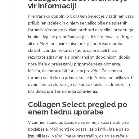
vir informacij!
Prehransko dopolnilo Collagen Select je v zadnjem času
priljubljen izdelek in o njem se veliko piše na spletnih
forumih. Vedno poskušam prebrati o izdelku, preden ga
kupim. Raje se prepričam, ali je izdelek deloval za druge
ali ne. Neželeni učinki niso nekaj, kar bi vas moralo
skrbeti, vendar nekateri ljudje, da bi dobili hitre
rezultate zdravljenja s prehranskim dopolnilom, dobijo
nore ideje o preseganju priporočenega odmerka.
Mislim, da morate biti pri tem previdni. Žal sem na
forumu naletela na primer, ko se je ženska odločila vzeti
dvojni odmerek, zato je na koncu obiskala zdravnika in
bila deležna intenzivnega zdravljenja.
Collagen Select pregled po
enem tednu uporabe
V zadnjem času opažam, da se je moja koža na obrazu
poslabšala. Moji nohti so postali zelo krhki, lasje pa so
izgubili lesk. Najbolj me je prestrašilo, da so se začele