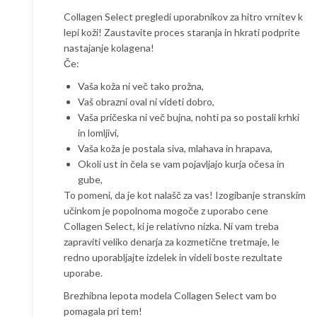
Collagen Select pregledi uporabnikov za hitro vrnitev k
lepi koži! Zaustavite proces staranja in hkrati podprite
nastajanje kolagena!
Če:
Vaša koža ni več tako prožna,
Vaš obrazni oval ni videti dobro,
Vaša pričeska ni več bujna, nohti pa so postali krhki
in lomljivi,
Vaša koža je postala siva, mlahava in hrapava,
Okoli ust in čela se vam pojavljajo kurja očesa in
gube,
To pomeni, da je kot nalašč za vas! Izogibanje stranskim
učinkom je popolnoma mogoče z uporabo cene
Collagen Select, ki je relativno nizka. Ni vam treba
zapraviti veliko denarja za kozmetične tretmaje, le
redno uporabljajte izdelek in videli boste rezultate
uporabe.
Brezhibna lepota modela Collagen Select vam bo
pomagala pri tem!