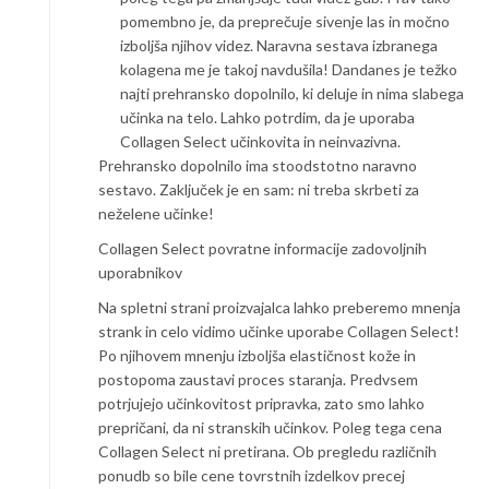
pomembno je, da preprečuje sivenje las in močno
izboljša njihov videz. Naravna sestava izbranega
kolagena me je takoj navdušila! Dandanes je težko
najti prehransko dopolnilo, ki deluje in nima slabega
učinka na telo. Lahko potrdim, da je uporaba
Collagen Select učinkovita in neinvazivna.
Prehransko dopolnilo ima stoodstotno naravno
sestavo. Zaključek je en sam: ni treba skrbeti za
neželene učinke!
Collagen Select povratne informacije zadovoljnih
uporabnikov
Na spletni strani proizvajalca lahko preberemo mnenja
strank in celo vidimo učinke uporabe Collagen Select!
Po njihovem mnenju izboljša elastičnost kože in
postopoma zaustavi proces staranja. Predvsem
potrjujejo učinkovitost pripravka, zato smo lahko
prepričani, da ni stranskih učinkov. Poleg tega cena
Collagen Select ni pretirana. Ob pregledu različnih
ponudb so bile cene tovrstnih izdelkov precej