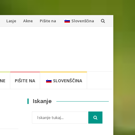
Lasje
Akne
Pišite na
Slovenščina
NE
PIŠITE NA
SLOVENŠČINA
Iskanje
Iskanje: