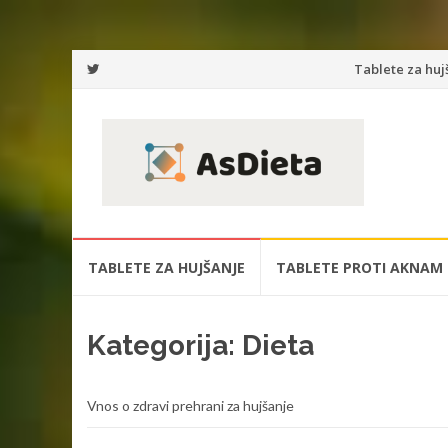
Preskoči
Tablete za huj
na
vsebino
Preskoči
TABLETE ZA HUJŠANJE
TABLETE PROTI AKNAM
na
vsebino
Kategorija:
Dieta
Vnos o zdravi prehrani za hujšanje