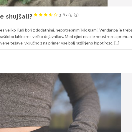
3.67/5
(3)
e shujšali?
s veliko ljudi bori z dodatnimi, nepotrebnimi kilogrami. Vendar pa je treb
maščobo lahko res veliko dejavnikov. Med njimi niso le neustrezna prehra
ene težave, vključno z na primer vse bolj razširjeno hipotirozo, [...]