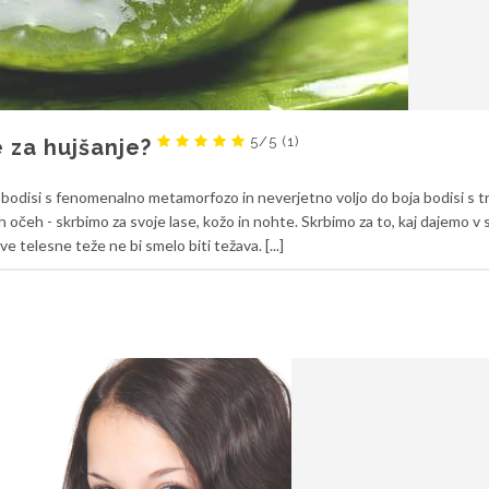
5/5
(1)
e za hujšanje?
odisi s fenomenalno metamorfozo in neverjetno voljo do boja bodisi s tr
ih očeh - skrbimo za svoje lase, kožo in nohte. Skrbimo za to, kaj dajemo v 
e telesne teže ne bi smelo biti težava. [...]