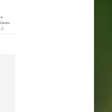
Že
 članku
..]