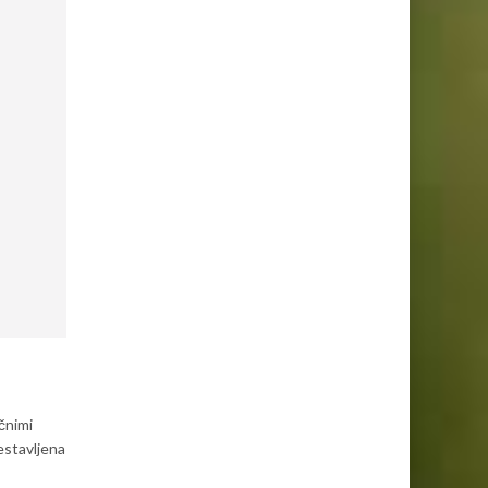
ičnimi
estavljena