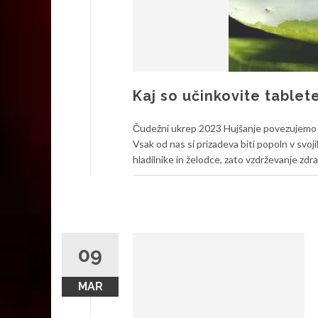
Kaj so učinkovite tablet
Čudežni ukrep 2023 Hujšanje povezujemo b
Vsak od nas si prizadeva biti popoln v svoj
hladilnike in želodce, zato vzdrževanje zdrav
09
MAR