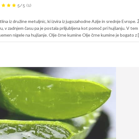
5/5
(1)
stlina iz družine metuljnic, ki izvira iz jugozahodne Azije in srednje Evrope. 
u, v zadnjem času pa je postala priljubljena kot pomoč pri hujšanju. V tem
 semen nigele na hujšanje. Olje črne kumine Olje črne kumine je bogato z [.