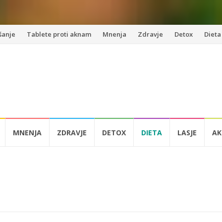
šanje
Tablete proti aknam
Mnenja
Zdravje
Detox
Dieta
MNENJA
ZDRAVJE
DETOX
DIETA
LASJE
AK