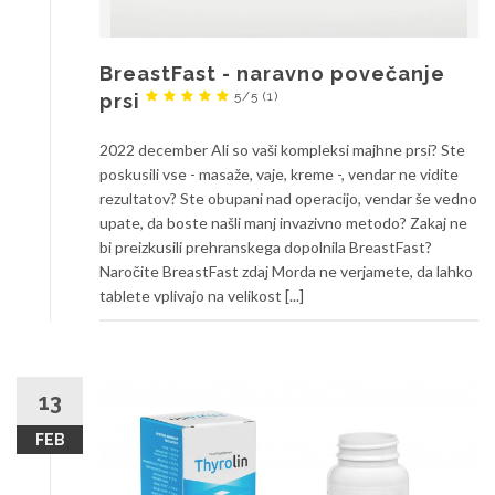
BreastFast - naravno povečanje
5/5
(1)
prsi
2022 december Ali so vaši kompleksi majhne prsi? Ste
poskusili vse - masaže, vaje, kreme -, vendar ne vidite
rezultatov? Ste obupani nad operacijo, vendar še vedno
upate, da boste našli manj invazivno metodo? Zakaj ne
bi preizkusili prehranskega dopolnila BreastFast?
Naročite BreastFast zdaj Morda ne verjamete, da lahko
tablete vplivajo na velikost [...]
13
FEB