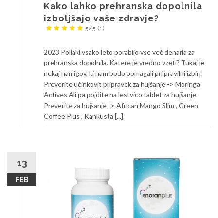
Kako lahko prehranska dopolnila
izboljšajo vaše zdravje?
5/5
(1)
2023 Poljaki vsako leto porabijo vse več denarja za
prehranska dopolnila. Katere je vredno vzeti? Tukaj je
nekaj namigov, ki nam bodo pomagali pri pravilni izbiri.
Preverite učinkovit pripravek za hujšanje -> Moringa
Actives Ali pa pojdite na lestvico tablet za hujšanje
Preverite za hujšanje -> African Mango Slim , Green
Coffee Plus , Kankusta [...].
13
FEB