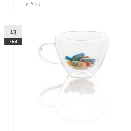
je že [...]
13
FEB