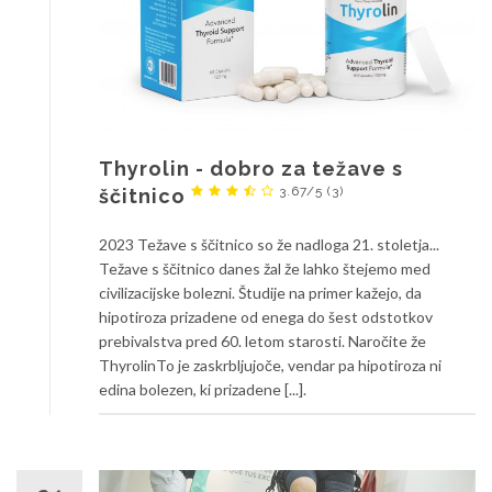
Thyrolin - dobro za težave s
3.67/5
(3)
ščitnico
2023 Težave s ščitnico so že nadloga 21. stoletja...
Težave s ščitnico danes žal že lahko štejemo med
civilizacijske bolezni. Študije na primer kažejo, da
hipotiroza prizadene od enega do šest odstotkov
prebivalstva pred 60. letom starosti. Naročite že
ThyrolinTo je zaskrbljujoče, vendar pa hipotiroza ni
edina bolezen, ki prizadene [...].