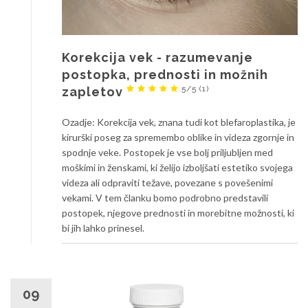
Korekcija vek - razumevanje
postopka, prednosti in možnih
5/5
(1)
zapletov
Ozadje: Korekcija vek, znana tudi kot blefaroplastika, je
kirurški poseg za spremembo oblike in videza zgornje in
spodnje veke. Postopek je vse bolj priljubljen med
moškimi in ženskami, ki želijo izboljšati estetiko svojega
videza ali odpraviti težave, povezane s povešenimi
vekami. V tem članku bomo podrobno predstavili
postopek, njegove prednosti in morebitne možnosti, ki
bi jih lahko prinesel.
09