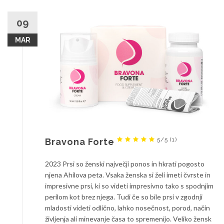
09
MAR
5/5
(1)
Bravona Forte
2023 Prsi so ženski največji ponos in hkrati pogosto
njena Ahilova peta. Vsaka ženska si želi imeti čvrste in
impresivne prsi, ki so videti impresivno tako s spodnjim
perilom kot brez njega. Tudi če so bile prsi v zgodnji
mladosti videti odlično, lahko nosečnost, porod, način
življenja ali minevanje časa to spremenijo. Veliko žensk