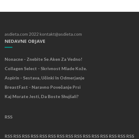
asdieta.com 2022 kontakt@asdieta.com
NEDAVNE OBJAVE
Nonacne - Znebite Se Aken Za Vedno!
Collagen Select - Skrivnost Mlade Kože.
Aspirin - Sestava, Učinki In Odmerjanje
BreastFast - Naravno Povečanje Prsi
Kaj Morate Jesti, Da Boste Shujšali?
RSS
RSS
RSS
RSS
RSS
RSS
RSS
RSS
RSS
RSS
RSS
RSS
RSS
RSS
RSS
RSS