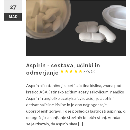
27
MAR
Aspirin - sestava, učinki in
5/5
(3)
odmerjanje
Aspirin ali natančneje acetilsalicilna kislina, znana pod
kratico ASA (latinsko acidum acetylsalicylicum, nemško
Aspirin in angleško acetylsalicylic acid), je acetilni
derivat salicilne kisline in je eno najpogosteje
uporabljenih zdravil. To je posledica lastnosti aspirina, ki
omogočajo zmanjšanje številnih bolečih stanj. Vendar
se je izkazalo, da aspirin nima [...].