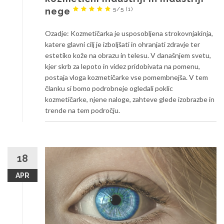
5/5
(1)
nege
Ozadje: Kozmetičarka je usposobljena strokovnjakinja,
katere glavni cilj je izboljšati in ohranjati zdravje ter
estetiko kože na obrazu in telesu. V današnjem svetu,
kjer skrb za lepoto in videz pridobivata na pomenu,
postaja vloga kozmetičarke vse pomembnejša. V tem
članku si bomo podrobneje ogledali poklic
kozmetičarke, njene naloge, zahteve glede izobrazbe in
trende na tem področju.
18
APR