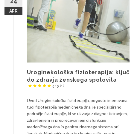
24
APR
Uroginekološka fizioterapija: ključ
do zdravja ženskega spolovila
5/5
(1)
Uvod Uroginekološka fizioterapija, pogosto imenovana
tudi fizioterapija medeničnega dna, je specializirano
področje fizioterapije, ki se ukvarja z diagnosticiranjem,
zdravljenjem in preprečevanjem disfunkcije
medeničnega dna in genitourinarnega sistema pri
ženskah. Medenično dno je skupina mišic, vezi in