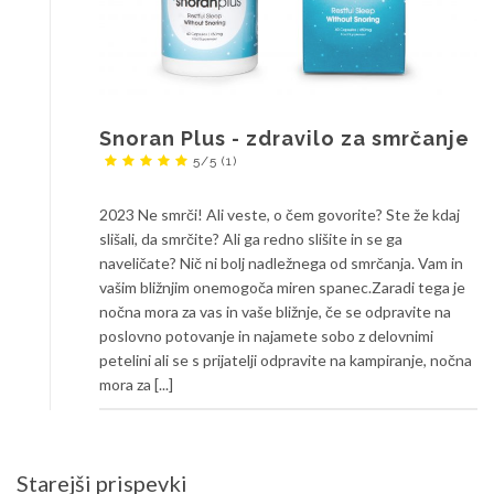
Snoran Plus - zdravilo za smrčanje
5/5
(1)
2023 Ne smrči! Ali veste, o čem govorite? Ste že kdaj
slišali, da smrčite? Ali ga redno slišite in se ga
naveličate? Nič ni bolj nadležnega od smrčanja. Vam in
vašim bližnjim onemogoča miren spanec.Zaradi tega je
nočna mora za vas in vaše bližnje, če se odpravite na
poslovno potovanje in najamete sobo z delovnimi
petelini ali se s prijatelji odpravite na kampiranje, nočna
mora za [...]
Navigacija
Starejši prispevki