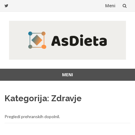
Meni
Preskoči
na
vsebino
MENI
Preskoči
na
Kategorija:
Zdravje
vsebino
Pregledi prehranskih dopolnil.