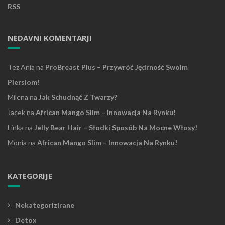
RSS
NEDAVNI KOMENTARJI
Też Ania
na
ProBreast Plus – Przywróć Jędrność Swoim
Piersiom!
Milena
na
Jak Schudnąć Z Twarzy?
Jacek
na
African Mango Slim – Innowacja Na Rynku!
Linka
na
Jelly Bear Hair – Słodki Sposób Na Mocne Włosy!
Monia
na
African Mango Slim – Innowacja Na Rynku!
KATEGORIJE
Nekategorizirane
Detox