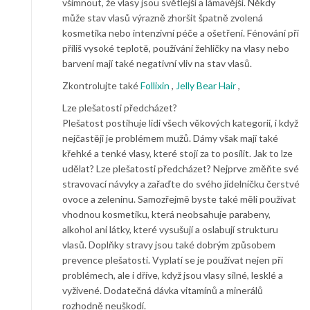
všimnout, že vlasy jsou světlejší a lámavější. Někdy
může stav vlasů výrazně zhoršit špatně zvolená
kosmetika nebo intenzivní péče a ošetření. Fénování při
příliš vysoké teplotě, používání žehličky na vlasy nebo
barvení mají také negativní vliv na stav vlasů.
Zkontrolujte také
Follixin
,
Jelly Bear Hair
,
Lze plešatosti předcházet?
Plešatost postihuje lidi všech věkových kategorií, i když
nejčastěji je problémem mužů. Dámy však mají také
křehké a tenké vlasy, které stojí za to posílit. Jak to lze
udělat? Lze plešatosti předcházet? Nejprve změňte své
stravovací návyky a zařaďte do svého jídelníčku čerstvé
ovoce a zeleninu. Samozřejmě byste také měli používat
vhodnou kosmetiku, která neobsahuje parabeny,
alkohol ani látky, které vysušují a oslabují strukturu
vlasů. Doplňky stravy jsou také dobrým způsobem
prevence plešatosti. Vyplatí se je používat nejen při
problémech, ale i dříve, když jsou vlasy silné, lesklé a
vyživené. Dodatečná dávka vitamínů a minerálů
rozhodně neuškodí.