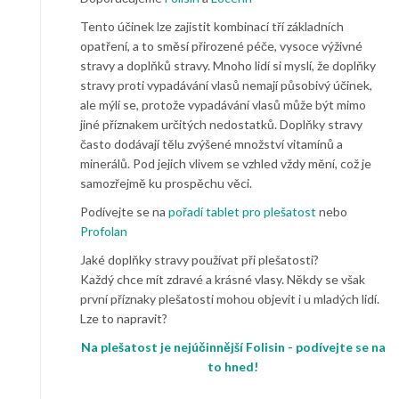
Tento účinek lze zajistit kombinací tří základních
opatření, a to směsí přirozené péče, vysoce výživné
stravy a doplňků stravy. Mnoho lidí si myslí, že doplňky
stravy proti vypadávání vlasů nemají působivý účinek,
ale mýlí se, protože vypadávání vlasů může být mimo
jiné příznakem určitých nedostatků. Doplňky stravy
často dodávají tělu zvýšené množství vitamínů a
minerálů. Pod jejich vlivem se vzhled vždy mění, což je
samozřejmě ku prospěchu věci.
Podívejte se na
pořadí tablet pro plešatost
nebo
Profolan
Jaké doplňky stravy používat při plešatosti?
Každý chce mít zdravé a krásné vlasy. Někdy se však
první příznaky plešatosti mohou objevit i u mladých lidí.
Lze to napravit?
Na plešatost je nejúčinnější Folisin - podívejte se na
to hned!