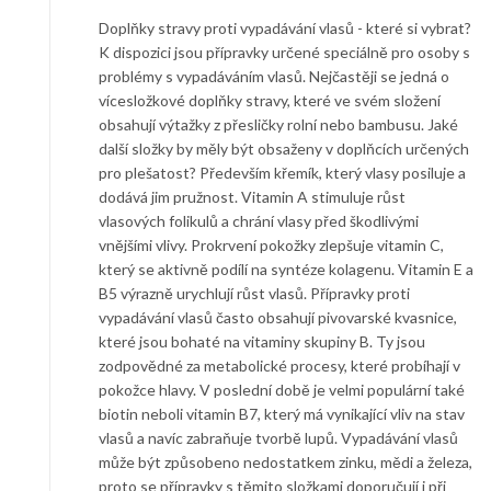
Doplňky stravy proti vypadávání vlasů - které si vybrat?
K dispozici jsou přípravky určené speciálně pro osoby s
problémy s vypadáváním vlasů. Nejčastěji se jedná o
vícesložkové doplňky stravy, které ve svém složení
obsahují výtažky z přesličky rolní nebo bambusu. Jaké
další složky by měly být obsaženy v doplňcích určených
pro plešatost? Především křemík, který vlasy posiluje a
dodává jim pružnost. Vitamin A stimuluje růst
vlasových folikulů a chrání vlasy před škodlivými
vnějšími vlivy. Prokrvení pokožky zlepšuje vitamin C,
který se aktivně podílí na syntéze kolagenu. Vitamin E a
B5 výrazně urychlují růst vlasů. Přípravky proti
vypadávání vlasů často obsahují pivovarské kvasnice,
které jsou bohaté na vitaminy skupiny B. Ty jsou
zodpovědné za metabolické procesy, které probíhají v
pokožce hlavy. V poslední době je velmi populární také
biotin neboli vitamin B7, který má vynikající vliv na stav
vlasů a navíc zabraňuje tvorbě lupů. Vypadávání vlasů
může být způsobeno nedostatkem zinku, mědi a železa,
proto se přípravky s těmito složkami doporučují i při