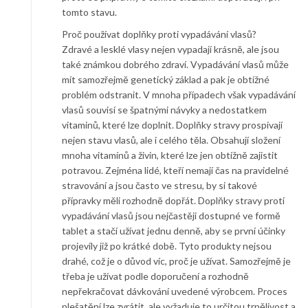
tomto stavu.
Proč používat doplňky proti vypadávání vlasů?
Zdravé a lesklé vlasy nejen vypadají krásně, ale jsou
také známkou dobrého zdraví. Vypadávání vlasů může
mít samozřejmě genetický základ a pak je obtížné
problém odstranit. V mnoha případech však vypadávání
vlasů souvisí se špatnými návyky a nedostatkem
vitaminů, které lze doplnit. Doplňky stravy prospívají
nejen stavu vlasů, ale i celého těla. Obsahují složení
mnoha vitamínů a živin, které lze jen obtížně zajistit
potravou. Zejména lidé, kteří nemají čas na pravidelné
stravování a jsou často ve stresu, by si takové
přípravky měli rozhodně dopřát. Doplňky stravy proti
vypadávání vlasů jsou nejčastěji dostupné ve formě
tablet a stačí užívat jednu denně, aby se první účinky
projevily již po krátké době. Tyto produkty nejsou
drahé, což je o důvod víc, proč je užívat. Samozřejmě je
třeba je užívat podle doporučení a rozhodně
nepřekračovat dávkování uvedené výrobcem. Proces
plešatění lze zvrátit, ale vyžaduje to určitou trpělivost a