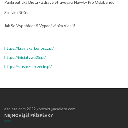
Pankreatická Dieta - Zdravé Stravovací Návyky Pro Oslabenou
Slinivku Břišní
Jak Se Vypořádat S Vypadáváním Vlasů?
https://krainakarkonoszy.pl/
https://inicjatywa25.pl/
https://slusarz-szczecin.pl/
asdieta.com 2022 kontakt@asdieta.com
NEJNOVĚJŠÍ PŘÍSPĚVKY