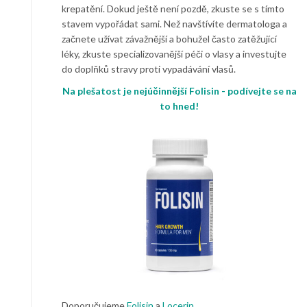
krepatění. Dokud ještě není pozdě, zkuste se s tímto
stavem vypořádat sami. Než navštívíte dermatologa a
začnete užívat závažnější a bohužel často zatěžující
léky, zkuste specializovanější péči o vlasy a investujte
do doplňků stravy proti vypadávání vlasů.
Na plešatost je nejúčinnější Folisin - podívejte se na
to hned!
Doporučujeme
Folisin
a
Locerin