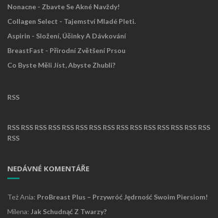
Nonacne - Zbavte Se Akné Navždy!
Collagen Select - Tajemství Mladé Pleti.
Aspirin - Složení, Účinky A Dávkování
BreastFast - Přírodní Zvětšení Prsou
Co Byste Měli Jíst, Abyste Zhubli?
RSS
RSS
RSS
RSS
RSS
RSS
RSS
RSS
RSS
RSS
RSS
RSS
RSS
RSS
RSS
RSS
RSS
NEDÁVNÉ KOMENTÁŘE
Też Ania
:
ProBreast Plus – Przywróć Jędrność Swoim Piersiom!
Milena
:
Jak Schudnąć Z Twarzy?