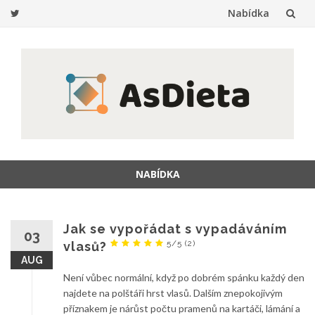
Nabídka
Přeskočit
na
obsah
NABÍDKA
Přeskočit
na
obsah
Jak se vypořádat s vypadáváním
03
5/5
(2)
vlasů?
AUG
Není vůbec normální, když po dobrém spánku každý den
najdete na polštáři hrst vlasů. Dalším znepokojivým
příznakem je nárůst počtu pramenů na kartáči, lámání a