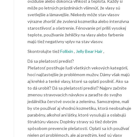
ovzdušie alebo dokonca vlhkosť a teplota. Každý si
môže po letných prázdninách všimnúť, že vlasy sú
svetlejšie a lámavejšie. Niekedy môže stav vlasov
výrazne zhoršiť zle zvolená kozmetika alebo intenzívna
starostlivosť a ošetrenie. Fénovanie pri príliš vysokej
teplote, používanie žehličky na vlasy alebo farbenie
majú tiež negatívny vplyv na stav vlasov.
Skontrolujte tiež
Follixin
,
Jelly Bear Hair
,
Dá sa plešatosti predísť?
Plešatosť postihuje ľudí všetkých vekových kategórií,
hoci najčastejšie je problémom mužov. Dámy však majú
aj krehké a tenké vlasy, ktoré sa oplatí posilniť. Ako sa
to dá urobiť? Dá sa plešatosti predísť? Najprv začnite
zmenou stravovacích návykov a zaraďte do svojho
jedálnička čerstvé ovocie a zeleninu. Samozrejme, mali
by ste používať aj vhodnú kozmetiku, ktorá neobsahuje
parabény, alkohol ani látky, ktoré vysušujú a oslabujú
štruktúru vlasov. Doplnky stravy sú tiež dobrým
spôsobom prevencie plešatosti. Oplatí sa ich používať
nielen pri problémoch, ale aj predtým, keď sú vlasy