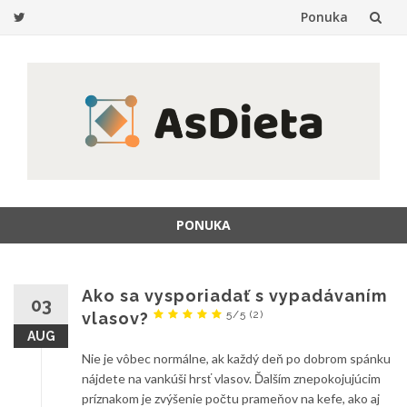
Ponuka
Prejsť
na
obsah
PONUKA
Prejsť
na
obsah
Ako sa vysporiadať s vypadávaním
03
5/5
(2)
vlasov?
AUG
Nie je vôbec normálne, ak každý deň po dobrom spánku
nájdete na vankúši hrsť vlasov. Ďalším znepokojujúcim
príznakom je zvýšenie počtu prameňov na kefe, ako aj