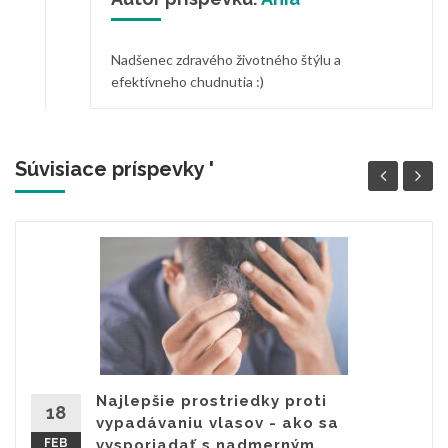
Nadšenec zdravého životného štýlu a
efektívneho chudnutia :)
Súvisiace príspevky '
Najlepšie prostriedky proti
18
vypadávaniu vlasov - ako sa
FEB
vysporiadať s nadmerným