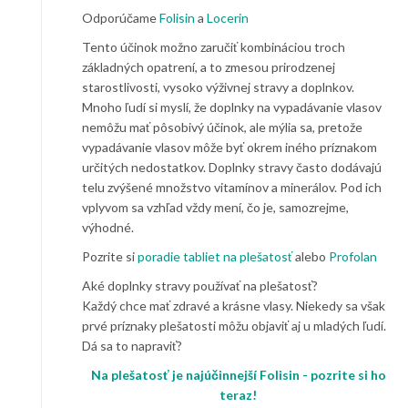
Odporúčame
Folisin
a
Locerin
Tento účinok možno zaručiť kombináciou troch
základných opatrení, a to zmesou prirodzenej
starostlivosti, vysoko výživnej stravy a doplnkov.
Mnoho ľudí si myslí, že doplnky na vypadávanie vlasov
nemôžu mať pôsobivý účinok, ale mýlia sa, pretože
vypadávanie vlasov môže byť okrem iného príznakom
určitých nedostatkov. Doplnky stravy často dodávajú
telu zvýšené množstvo vitamínov a minerálov. Pod ich
vplyvom sa vzhľad vždy mení, čo je, samozrejme,
výhodné.
Pozrite si
poradie tabliet na plešatosť
alebo
Profolan
Aké doplnky stravy používať na plešatosť?
Každý chce mať zdravé a krásne vlasy. Niekedy sa však
prvé príznaky plešatosti môžu objaviť aj u mladých ľudí.
Dá sa to napraviť?
Na plešatosť je najúčinnejší Folisin - pozrite si ho
teraz!