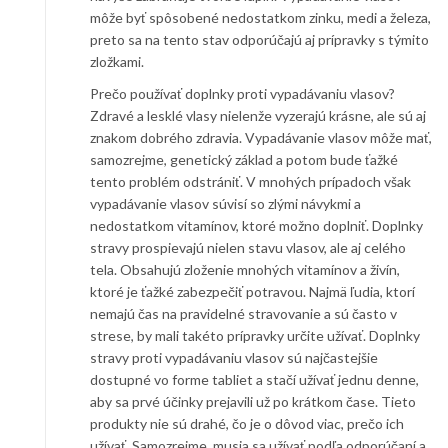
môže byť spôsobené nedostatkom zinku, medi a železa,
preto sa na tento stav odporúčajú aj prípravky s týmito
zložkami.
Prečo používať doplnky proti vypadávaniu vlasov?
Zdravé a lesklé vlasy nielenže vyzerajú krásne, ale sú aj
znakom dobrého zdravia. Vypadávanie vlasov môže mať,
samozrejme, genetický základ a potom bude ťažké
tento problém odstrániť. V mnohých prípadoch však
vypadávanie vlasov súvisí so zlými návykmi a
nedostatkom vitamínov, ktoré možno doplniť. Doplnky
stravy prospievajú nielen stavu vlasov, ale aj celého
tela. Obsahujú zloženie mnohých vitamínov a živín,
ktoré je ťažké zabezpečiť potravou. Najmä ľudia, ktorí
nemajú čas na pravidelné stravovanie a sú často v
strese, by mali takéto prípravky určite užívať. Doplnky
stravy proti vypadávaniu vlasov sú najčastejšie
dostupné vo forme tabliet a stačí užívať jednu denne,
aby sa prvé účinky prejavili už po krátkom čase. Tieto
produkty nie sú drahé, čo je o dôvod viac, prečo ich
užívať. Samozrejme, musia sa užívať podľa odporúčaní a