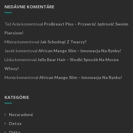
NEDÁVNE KOMENTÁRE
Też Ania
komentoval
ProBreast Plus – Przywróć Jędrność Swoim
Piersiom!
Milena
komentoval
Jak Schudnąć Z Twarzy?
Jacek
komentoval
African Mango Slim – Innowacja Na Rynku!
Linka
komentoval
Jelly Bear Hair – Słodki Sposób Na Mocne
Włosy!
Monia
komentoval
African Mango Slim – Innowacja Na Rynku!
KATEGÓRIE
Nezaradené
Detox
Diéta