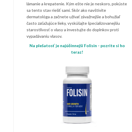
lámanie a krepatenie. Kým ešte nie je neskoro, pokúste
sa tento stav riešiť sami. Skôr ako navštívite
dermatológa a začnete užívať závažnejšie a bohužiaľ
často zaťažujúce lieky, vyskúšajte špecializovanejšiu
starostlivosť o vlasy a investujte do doplnkov proti
vypadávaniu vlasov.
Na plešatosť je najúčinnejší Folisin - pozrite si ho
teraz!