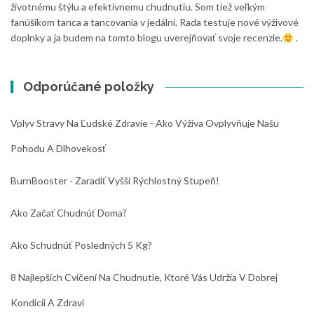
životnému štýlu a efektívnemu chudnutiu. Som tiež veľkým
fanúšikom tanca a tancovania v jedálni. Rada testuje nové výživové
doplnky a ja budem na tomto blogu uverejňovať svoje recenzie.
.
Odporúčané položky
Vplyv Stravy Na Ľudské Zdravie - Ako Výživa Ovplyvňuje Našu
Pohodu A Dlhovekosť
BurnBooster - Zaradiť Vyšší Rýchlostný Stupeň!
Ako Začať Chudnúť Doma?
Ako Schudnúť Posledných 5 Kg?
8 Najlepších Cvičení Na Chudnutie, Ktoré Vás Udržia V Dobrej
Kondícii A Zdraví