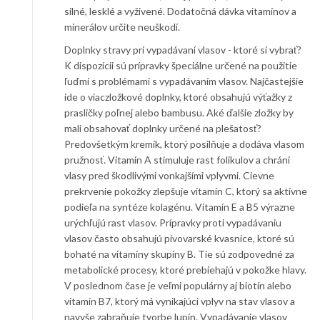
silné, lesklé a vyživené. Dodatočná dávka vitamínov a
minerálov určite neuškodí.
Doplnky stravy pri vypadávaní vlasov - ktoré si vybrať?
K dispozícii sú prípravky špeciálne určené na použitie
ľuďmi s problémami s vypadávaním vlasov. Najčastejšie
ide o viaczložkové doplnky, ktoré obsahujú výťažky z
prasličky poľnej alebo bambusu. Aké ďalšie zložky by
mali obsahovať doplnky určené na plešatosť?
Predovšetkým kremík, ktorý posilňuje a dodáva vlasom
pružnosť. Vitamín A stimuluje rast folikulov a chráni
vlasy pred škodlivými vonkajšími vplyvmi. Cievne
prekrvenie pokožky zlepšuje vitamín C, ktorý sa aktívne
podieľa na syntéze kolagénu. Vitamín E a B5 výrazne
urýchľujú rast vlasov. Prípravky proti vypadávaniu
vlasov často obsahujú pivovarské kvasnice, ktoré sú
bohaté na vitamíny skupiny B. Tie sú zodpovedné za
metabolické procesy, ktoré prebiehajú v pokožke hlavy.
V poslednom čase je veľmi populárny aj biotín alebo
vitamín B7, ktorý má vynikajúci vplyv na stav vlasov a
navyše zabraňuje tvorbe lupín. Vypadávanie vlasov