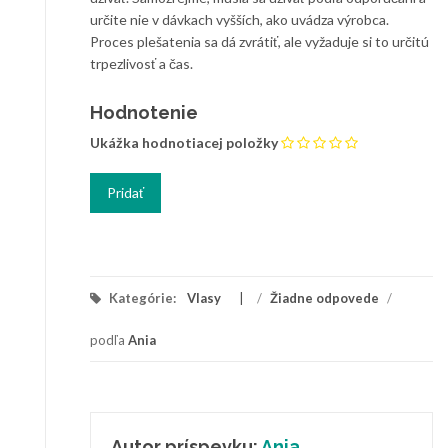
určite nie v dávkach vyšších, ako uvádza výrobca.
Proces plešatenia sa dá zvrátiť, ale vyžaduje si to určitú
trpezlivosť a čas.
Hodnotenie
Ukážka hodnotiacej položky
Kategórie:
Vlasy
/
Žiadne odpovede
/
podľa
Ania
Autor príspevku:
Ania