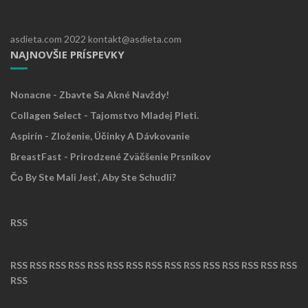
asdieta.com 2022 kontakt@asdieta.com
NAJNOVŠIE PRÍSPEVKY
Nonacne - Zbavte Sa Akné Navždy!
Collagen Select - Tajomstvo Mladej Pleti.
Aspirín - Zloženie, Účinky A Dávkovanie
BreastFast - Prirodzené Zväčšenie Prsníkov
Čo By Ste Mali Jesť, Aby Ste Schudli?
RSS
RSS
RSS
RSS
RSS
RSS
RSS
RSS
RSS
RSS
RSS
RSS
RSS
RSS
RSS
RSS
RSS