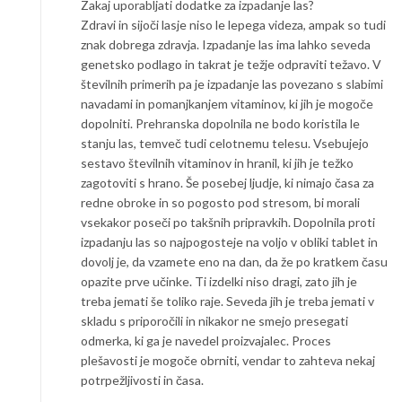
Zakaj uporabljati dodatke za izpadanje las?
Zdravi in sijoči lasje niso le lepega videza, ampak so tudi
znak dobrega zdravja. Izpadanje las ima lahko seveda
genetsko podlago in takrat je težje odpraviti težavo. V
številnih primerih pa je izpadanje las povezano s slabimi
navadami in pomanjkanjem vitaminov, ki jih je mogoče
dopolniti. Prehranska dopolnila ne bodo koristila le
stanju las, temveč tudi celotnemu telesu. Vsebujejo
sestavo številnih vitaminov in hranil, ki jih je težko
zagotoviti s hrano. Še posebej ljudje, ki nimajo časa za
redne obroke in so pogosto pod stresom, bi morali
vsekakor poseči po takšnih pripravkih. Dopolnila proti
izpadanju las so najpogosteje na voljo v obliki tablet in
dovolj je, da vzamete eno na dan, da že po kratkem času
opazite prve učinke. Ti izdelki niso dragi, zato jih je
treba jemati še toliko raje. Seveda jih je treba jemati v
skladu s priporočili in nikakor ne smejo presegati
odmerka, ki ga je navedel proizvajalec. Proces
plešavosti je mogoče obrniti, vendar to zahteva nekaj
potrpežljivosti in časa.