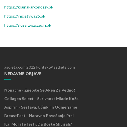
https://krainakarkonoszy.pl/
https://inicjatywa25.pl/
https://slusarz-szczecin.pl/
asdieta.com 2022 kontakt@asdieta.com
NEDAVNE OBJAVE
Nonacne - Znebite Se Aken Za Vedno!
Collagen Select - Skrivnost Mlade Kože.
Aspirin - Sestava, Učinki In Odmerjanje
BreastFast - Naravno Povečanje Prsi
Kaj Morate Jesti, Da Boste Shujšali?