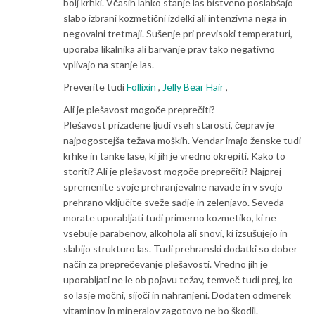
bolj krhki. Včasih lahko stanje las bistveno poslabšajo
slabo izbrani kozmetični izdelki ali intenzivna nega in
negovalni tretmaji. Sušenje pri previsoki temperaturi,
uporaba likalnika ali barvanje prav tako negativno
vplivajo na stanje las.
Preverite tudi
Follixin
,
Jelly Bear Hair
,
Ali je plešavost mogoče preprečiti?
Plešavost prizadene ljudi vseh starosti, čeprav je
najpogostejša težava moških. Vendar imajo ženske tudi
krhke in tanke lase, ki jih je vredno okrepiti. Kako to
storiti? Ali je plešavost mogoče preprečiti? Najprej
spremenite svoje prehranjevalne navade in v svojo
prehrano vključite sveže sadje in zelenjavo. Seveda
morate uporabljati tudi primerno kozmetiko, ki ne
vsebuje parabenov, alkohola ali snovi, ki izsušujejo in
slabijo strukturo las. Tudi prehranski dodatki so dober
način za preprečevanje plešavosti. Vredno jih je
uporabljati ne le ob pojavu težav, temveč tudi prej, ko
so lasje močni, sijoči in nahranjeni. Dodaten odmerek
vitaminov in mineralov zagotovo ne bo škodil.