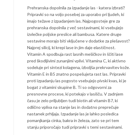
Prehranska dopolnila za izpadanje las - katera izbrati?
Pripravki so na voljo posebej za uporabo pri ljudeh, ki
imajo težave z izpadanjem las. Najpogosteje gre za
prehranska dopolnila z več sestavinami, ki vsebujejo
izvlečke poljske preslice ali bambusa. Katere druge
sestavine morajo biti vključene v dodatke za plešavost?
Najprej silicij, ki krepi lase in jim daje elastičnost.
Vitamin A spodbuja rast lasnih mešičkov in ščiti lase
pred škodljivimi zunanjimi vplivi. Vitamina C, ki aktivno
sodeluje pri sintezi kolagena, izboljša prekrvavitev kože.
Vitamin E in B5 znatno pospešujeta rast las. Pripravki
proti izpadanju las pogosto vsebujejo pivski kvas, ki je
bogat z vitamini skupine B. Ti so odgovorni za
presnovne procese, ki potekajo v lasišču. V zadnjem
času je zelo priljubljen tudi biotin ali vitamin B7, ki
odlično vpliva na stanje las in dodatno preprečuje
nastanek prhljaja. Izpadanje las je lahko posledica
pomanjkanja cinka, bakra in železa, zato se pri tem
stanju priporočajo tudi pripravki s temi sestavinami.