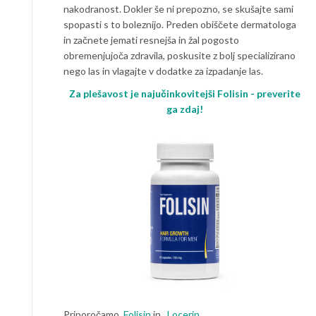
nakodranost. Dokler še ni prepozno, se skušajte sami
spopasti s to boleznijo. Preden obiščete dermatologa
in začnete jemati resnejša in žal pogosto
obremenjujoča zdravila, poskusite z bolj specializirano
nego las in vlagajte v dodatke za izpadanje las.
Za plešavost je najučinkovitejši Folisin - preverite
ga zdaj!
Priporočamo.
Folisin
in .
Locerin