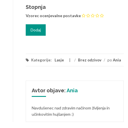
Stopnja
Vzorec ocenjevalne postavke
Kategorije:
Lasje
/
Brez odzivov
/
po
Ania
Avtor objave:
Ania
Navdušenec nad zdravim načinom življenja in
učinkovitim hujšanjem :)