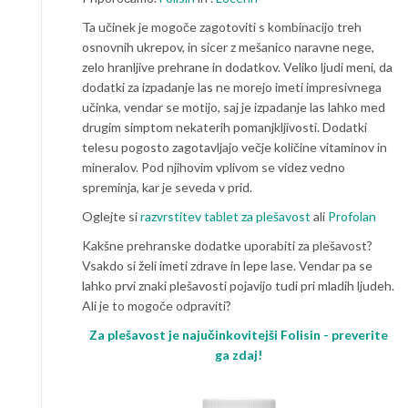
Ta učinek je mogoče zagotoviti s kombinacijo treh
osnovnih ukrepov, in sicer z mešanico naravne nege,
zelo hranljive prehrane in dodatkov. Veliko ljudi meni, da
dodatki za izpadanje las ne morejo imeti impresivnega
učinka, vendar se motijo, saj je izpadanje las lahko med
drugim simptom nekaterih pomanjkljivosti. Dodatki
telesu pogosto zagotavljajo večje količine vitaminov in
mineralov. Pod njihovim vplivom se videz vedno
spreminja, kar je seveda v prid.
Oglejte si
razvrstitev tablet za plešavost
ali
Profolan
Kakšne prehranske dodatke uporabiti za plešavost?
Vsakdo si želi imeti zdrave in lepe lase. Vendar pa se
lahko prvi znaki plešavosti pojavijo tudi pri mladih ljudeh.
Ali je to mogoče odpraviti?
Za plešavost je najučinkovitejši Folisin - preverite
ga zdaj!