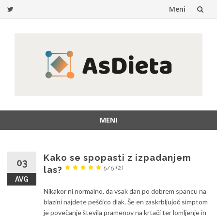
Meni
Preskoči
na
vsebino
MENI
Preskoči
na
vsebino
Kako se spopasti z izpadanjem
03
5/5
(2)
las?
AVG
Nikakor ni normalno, da vsak dan po dobrem spancu na
blazini najdete peščico dlak. Še en zaskrbljujoč simptom
je povečanje števila pramenov na krtači ter lomljenje in