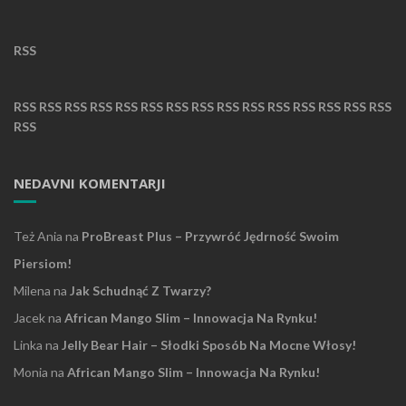
RSS
RSS
RSS
RSS
RSS
RSS
RSS
RSS
RSS
RSS
RSS
RSS
RSS
RSS
RSS
RSS
RSS
NEDAVNI KOMENTARJI
Też Ania
na
ProBreast Plus – Przywróć Jędrność Swoim
Piersiom!
Milena
na
Jak Schudnąć Z Twarzy?
Jacek
na
African Mango Slim – Innowacja Na Rynku!
Linka
na
Jelly Bear Hair – Słodki Sposób Na Mocne Włosy!
Monia
na
African Mango Slim – Innowacja Na Rynku!