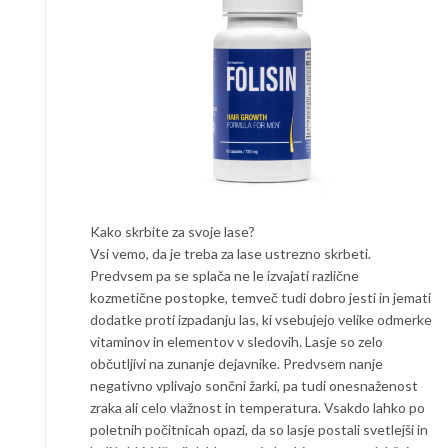
Kako skrbite za svoje lase?
Vsi vemo, da je treba za lase ustrezno skrbeti.
Predvsem pa se splača ne le izvajati različne
kozmetične postopke, temveč tudi dobro jesti in jemati
dodatke proti izpadanju las, ki vsebujejo velike odmerke
vitaminov in elementov v sledovih. Lasje so zelo
občutljivi na zunanje dejavnike. Predvsem nanje
negativno vplivajo sončni žarki, pa tudi onesnaženost
zraka ali celo vlažnost in temperatura. Vsakdo lahko po
poletnih počitnicah opazi, da so lasje postali svetlejši in