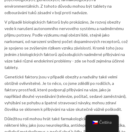
environmentálních. Z tohoto důvodu mohou být tablety na
odbourávání tuků zásadní v boji proti nadváze.
V případě biologických faktorů bylo prokázáno, že rozvoj obezity
vede k narušení autonomního nervového systému a nadměrnému
příjmu potravy. Podle výzkumu mají obézní lidé, stejně jako
narkomani, od narození snížený počet dopaminových receptorů, což
je spojeno se zvýšeným rizikem vzniku závislosti. Kromě toho jsou
jedním z biologických faktorů způsobujících nadměrné přibývání na
váze také různé endokrinní problémy - zde se hodí zejména účinné
tablety.
Genetické faktory jsou v případě obezity a nadváhy také velmi
obtížně ovlivnitelné. Je to něco, co jsme zdědili po rodičích, a
faktory prostředí, které podporují přibývání na váze, jako je
například dlouhé vysedávání (televize, počítač, sedavé zaměstnání),
vyhýbání se pohybu a špatné stravovací návyky, mohou zdraví
člověka se sklonem k přibývání na váze skutečně vážně poškodit.
Důležitou roli mohou hrát také farmakologické faktory, protože
Čeština
některé léky, jako jsou neuroleptika, antidepresiva a antiepileptika,
ovlivňují metabolismus a zvyšují chuť k jídlu. Proto je důležité mít to