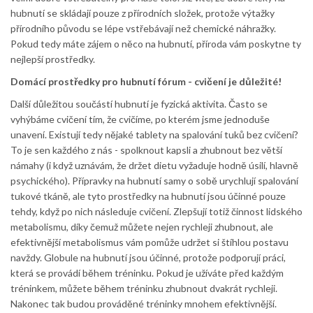
hubnutí se skládají pouze z přírodních složek, protože výtažky
přírodního původu se lépe vstřebávají než chemické náhražky.
Pokud tedy máte zájem o něco na hubnutí, příroda vám poskytne ty
nejlepší prostředky.
Domácí prostředky pro hubnutí fórum - cvičení je důležité!
Další důležitou součástí hubnutí je fyzická aktivita. Často se
vyhýbáme cvičení tím, že cvičíme, po kterém jsme jednoduše
unavení. Existují tedy nějaké tablety na spalování tuků bez cvičení?
To je sen každého z nás - spolknout kapsli a zhubnout bez větší
námahy (i když uznávám, že držet dietu vyžaduje hodně úsilí, hlavně
psychického). Přípravky na hubnutí samy o sobě urychlují spalování
tukové tkáně, ale tyto prostředky na hubnutí jsou účinné pouze
tehdy, když po nich následuje cvičení. Zlepšují totiž činnost lidského
metabolismu, díky čemuž můžete nejen rychleji zhubnout, ale
efektivnější metabolismus vám pomůže udržet si štíhlou postavu
navždy. Globule na hubnutí jsou účinné, protože podporují práci,
která se provádí během tréninku. Pokud je užíváte před každým
tréninkem, můžete během tréninku zhubnout dvakrát rychleji.
Nakonec tak budou prováděné tréninky mnohem efektivnější.