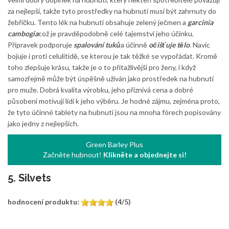
za nejlepší, takže tyto prostředky na hubnutí musí být zahrnuty do
žebříčku. Tento lék na hubnutí obsahuje zelený ječmen a
garcinia
cambogia
což je pravděpodobně celé tajemství jeho účinku.
Přípravek podporuje
spalování tuků
a účinně
očišťuje tělo
. Navíc
bojuje i proti celulitidě, se kterou je tak těžké se vypořádat. Kromě
toho zlepšuje krásu, takže je o to přitažlivější pro ženy, i když
samozřejmě může být úspěšně užíván jako prostředek na hubnutí
pro muže. Dobrá kvalita výrobku, jeho příznivá cena a dobré
působení motivují lidi k jeho výběru. Je hodné zájmu, zejména proto,
že tyto účinné tablety na hubnutí jsou na mnoha fórech popisovány
jako jedny z nejlepších.
Green Barley Plus
Začněte hubnout!
Klikněte a objednejte si!
5. Silvets
hodnocení produktu:
(4/5)