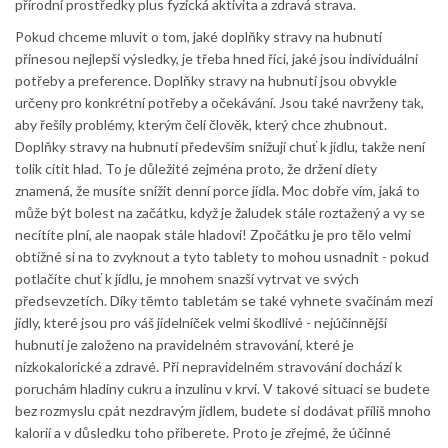
přírodní prostředky plus fyzická aktivita a zdravá strava.
Pokud chceme mluvit o tom, jaké doplňky stravy na hubnutí
přinesou nejlepší výsledky, je třeba hned říci, jaké jsou individuální
potřeby a preference. Doplňky stravy na hubnutí jsou obvykle
určeny pro konkrétní potřeby a očekávání. Jsou také navrženy tak,
aby řešily problémy, kterým čelí člověk, který chce zhubnout.
Doplňky stravy na hubnutí především snižují chuť k jídlu, takže není
tolik cítit hlad. To je důležité zejména proto, že držení diety
znamená, že musíte snížit denní porce jídla. Moc dobře vím, jaká to
může být bolest na začátku, když je žaludek stále roztažený a vy se
necítíte plní, ale naopak stále hladoví! Zpočátku je pro tělo velmi
obtížné si na to zvyknout a tyto tablety to mohou usnadnit - pokud
potlačíte chuť k jídlu, je mnohem snazší vytrvat ve svých
předsevzetích. Díky těmto tabletám se také vyhnete svačinám mezi
jídly, které jsou pro váš jídelníček velmi škodlivé - nejúčinnější
hubnutí je založeno na pravidelném stravování, které je
nízkokalorické a zdravé. Při nepravidelném stravování dochází k
poruchám hladiny cukru a inzulinu v krvi. V takové situaci se budete
bez rozmyslu cpát nezdravým jídlem, budete si dodávat příliš mnoho
kalorií a v důsledku toho přiberete. Proto je zřejmé, že účinné