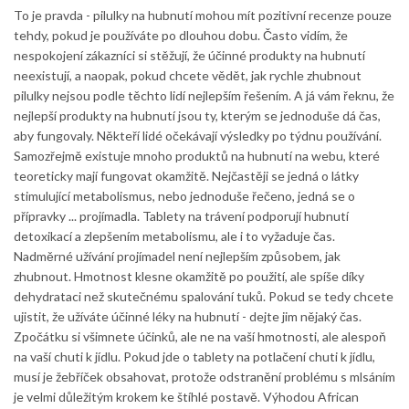
To je pravda - pilulky na hubnutí mohou mít pozitivní recenze pouze
tehdy, pokud je používáte po dlouhou dobu. Často vidím, že
nespokojení zákazníci si stěžují, že účinné produkty na hubnutí
neexistují, a naopak, pokud chcete vědět, jak rychle zhubnout
pilulky nejsou podle těchto lidí nejlepším řešením. A já vám řeknu, že
nejlepší produkty na hubnutí jsou ty, kterým se jednoduše dá čas,
aby fungovaly. Někteří lidé očekávají výsledky po týdnu používání.
Samozřejmě existuje mnoho produktů na hubnutí na webu, které
teoreticky mají fungovat okamžitě. Nejčastěji se jedná o látky
stimulující metabolismus, nebo jednoduše řečeno, jedná se o
přípravky ... projímadla. Tablety na trávení podporují hubnutí
detoxikací a zlepšením metabolismu, ale i to vyžaduje čas.
Nadměrné užívání projímadel není nejlepším způsobem, jak
zhubnout. Hmotnost klesne okamžitě po použití, ale spíše díky
dehydrataci než skutečnému spalování tuků. Pokud se tedy chcete
ujistit, že užíváte účinné léky na hubnutí - dejte jim nějaký čas.
Zpočátku si všimnete účinků, ale ne na vaší hmotnosti, ale alespoň
na vaší chuti k jídlu. Pokud jde o tablety na potlačení chuti k jídlu,
musí je žebříček obsahovat, protože odstranění problému s mlsáním
je velmi důležitým krokem ke štíhlé postavě. Výhodou African