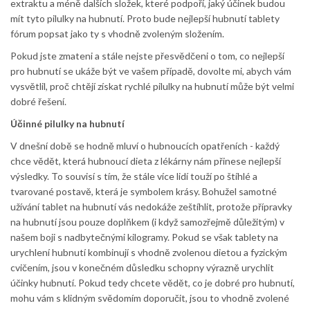
extraktu a méně dalších složek, které podpoří, jaký účinek budou
mít tyto pilulky na hubnutí. Proto bude nejlepší hubnutí tablety
fórum popsat jako ty s vhodně zvoleným složením.
Pokud jste zmateni a stále nejste přesvědčeni o tom, co nejlepší
pro hubnutí se ukáže být ve vašem případě, dovolte mi, abych vám
vysvětlil, proč chtějí získat rychlé pilulky na hubnutí může být velmi
dobré řešení.
Účinné pilulky na hubnutí
V dnešní době se hodně mluví o hubnoucích opatřeních - každý
chce vědět, která hubnoucí dieta z lékárny nám přinese nejlepší
výsledky. To souvisí s tím, že stále více lidí touží po štíhlé a
tvarované postavě, která je symbolem krásy. Bohužel samotné
užívání tablet na hubnutí vás nedokáže zeštíhlit, protože přípravky
na hubnutí jsou pouze doplňkem (i když samozřejmě důležitým) v
našem boji s nadbytečnými kilogramy. Pokud se však tablety na
urychlení hubnutí kombinují s vhodně zvolenou dietou a fyzickým
cvičením, jsou v konečném důsledku schopny výrazně urychlit
účinky hubnutí. Pokud tedy chcete vědět, co je dobré pro hubnutí,
mohu vám s klidným svědomím doporučit, jsou to vhodně zvolené