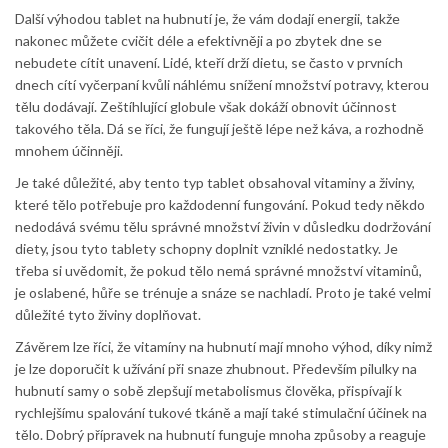
Další výhodou tablet na hubnutí je, že vám dodají energii, takže
nakonec můžete cvičit déle a efektivněji a po zbytek dne se
nebudete cítit unavení. Lidé, kteří drží dietu, se často v prvních
dnech cítí vyčerpaní kvůli náhlému snížení množství potravy, kterou
tělu dodávají. Zeštíhlující globule však dokáží obnovit účinnost
takového těla. Dá se říci, že fungují ještě lépe než káva, a rozhodně
mnohem účinněji.
Je také důležité, aby tento typ tablet obsahoval vitaminy a živiny,
které tělo potřebuje pro každodenní fungování. Pokud tedy někdo
nedodává svému tělu správné množství živin v důsledku dodržování
diety, jsou tyto tablety schopny doplnit vzniklé nedostatky. Je
třeba si uvědomit, že pokud tělo nemá správné množství vitaminů,
je oslabené, hůře se trénuje a snáze se nachladí. Proto je také velmi
důležité tyto živiny doplňovat.
Závěrem lze říci, že vitamíny na hubnutí mají mnoho výhod, díky nimž
je lze doporučit k užívání při snaze zhubnout. Především pilulky na
hubnutí samy o sobě zlepšují metabolismus člověka, přispívají k
rychlejšímu spalování tukové tkáně a mají také stimulační účinek na
tělo. Dobrý přípravek na hubnutí funguje mnoha způsoby a reaguje