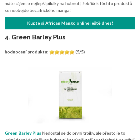
máte zájem o nejlepší pilulky na hubnutí, žebříček těchto produktů
se neobejde bez afrického manga!
Kupte si African Mango online ještě dnes!
4. Green Barley Plus
hodnocení produktu:
(5/5)
Green Barley Plus
Nedostal se do první trojky, ale přesto je to
velmi dobrý doplněk na hubnutí, který někteří spotřebitelé považují