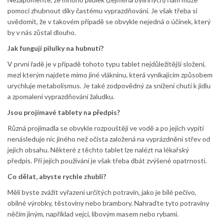
pomoci zhubnout díky častému vyprazdňování. Je však třeba si
uvědomit, že v takovém případě se obvykle nejedná o účinek, který
by v nás zůstal dlouho.
Jak fungují pilulky na hubnutí?
V první řadě je v případě tohoto typu tablet nejdůležitější složení,
mezi kterým najdete mimo jiné vlákninu, která vynikajícím způsobem
urychluje metabolismus. Je také zodpovědný za snížení chuti k jídlu
a zpomalení vyprazdňování žaludku.
Jsou projímavé tablety na předpis?
Různá projímadla se obvykle rozpouštějí ve vodě a po jejich vypití
nenásleduje nic jiného než očista založená na vyprázdnění střev od
jejich obsahu. Některé z těchto tablet lze nalézt na lékařský
předpis. Při jejich používání je však třeba dbát zvýšené opatrnosti.
Co dělat, abyste rychle zhubli?
Měli byste zvážit vyřazení určitých potravin, jako je bílé pečivo,
obilné výrobky, těstoviny nebo brambory. Nahraďte tyto potraviny
něčím jiným, například vejci, libovým masem nebo rybami.