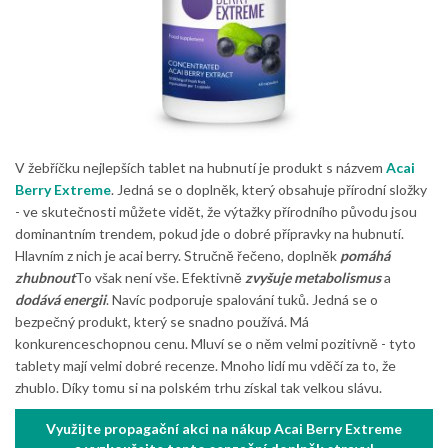
V žebříčku nejlepších tablet na hubnutí je produkt s názvem
Acai
Berry Extreme
. Jedná se o doplněk, který obsahuje přírodní složky
- ve skutečnosti můžete vidět, že výtažky přírodního původu jsou
dominantním trendem, pokud jde o dobré přípravky na hubnutí.
Hlavním z nich je acai berry. Stručně řečeno, doplněk
pomáhá
zhubnout
To však není vše. Efektivně
zvyšuje metabolismus
a
dodává energii
. Navíc podporuje spalování tuků. Jedná se o
bezpečný produkt, který se snadno používá. Má
konkurenceschopnou cenu. Mluví se o něm velmi pozitivně - tyto
tablety mají velmi dobré recenze. Mnoho lidí mu vděčí za to, že
zhublo. Díky tomu si na polském trhu získal tak velkou slávu.
Využijte propagační akci na nákup Acai Berry Extreme