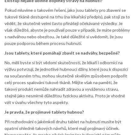
Existují nějaké účinné doplňky stravy na hubnutí?
Pokud mluvíme o takovém řešení, jako jsou tablety pro zbavení se
tukové tkáně dostupné na trhu (na lékařský předpis), pak stojí za to
vědět, že skutečně velmi často přinášejí očekávané výsledky. Je
však důležité, abyste je používali pouze v případě, že máte problémy
s nadváhou nebo obezitou. Je také důležité si uvědomit, že jsou
pouze podporou během procesu hubnutí.
Jsou tablety, které pomáhají zbavit se nadváhy, bezpečné?
No, měli byste si být vědomi skutečnosti, že lékaři i odborníci na
výživu potvrzují, že jednotlivé hubnoucí džíny, které jsou k dispozici
na současném trhu, mohou skutečně skvělým způsobem podpořit
celý proces spalování tukové tkáně. Mějte však na paměti, že
takový produkt nemůže nahradit zdravou a vyváženou stravu,
stejně jako nesmírně důležitou fyzickou aktivitu. Proto je vhodné
vzít v úvahu všechny tyto aspekty.
Je pravda, že projímavé tablety hubnou?
Při rozhodování o jakémkoli druhu tablet na hubnutí musíte být
opatrní ohledně takových návrhů, které mají projímavý účinek.
Nezapomeňte, že mnoho pilulek (zejména bylinných) nám může