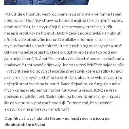
Pokud jde o hubnutí, velmi oblíbené jsou přípravky ve formě tablet
nebo kapslí. Doplňky stravy na hubnutí mají na fórech různé názory,
a tak není divu, že se vytvářejí různé seznamy, které mají určit
nejlepší produkty na hubnutí. Dobrý žebříček přípravků na hubnutí
představuje především jednotlivé pilulky, informuje o tom, co si
myslí odborníci a spotřebitelé, které z nich stojí za to vybrat a proč.
Díky němu můžete zjistit, které produkty pro tento typ potřeby
jsou nejoblíbenější. Žebříčku se obvykle účastní pouze osvědčené a
opakovaně testované přípravky. Jeden takový žebříček najdete níže
- vytvořil jsem ho, abych čtenářům představil, které pastilky fungují
a co si o nich myslím. Stojí za to si přečíst, abyste si vybrali vlastní a
nejlepší prostředek na hubnutí. Samozřejmě to, co funguje u mě a
mých kamarádek, nemusí nutně fungovat u všech. Když se však
podívám na jakýkoli žebříček tablet na hubnutí, mé dojmy a názory
lidí na webu se v podstatě shodují. To znamená, že skutečně
existují účinné přípravky na hubnutí!
Doplňky stravy hubnutí fórum - nejlepší recenze jsou po
dlouhodobém užívání