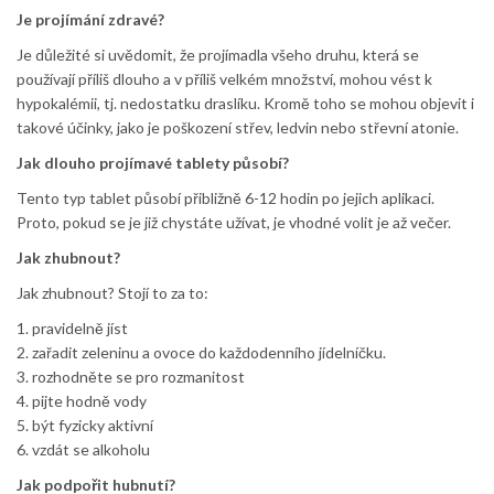
Je projímání zdravé?
Je důležité si uvědomit, že projímadla všeho druhu, která se
používají příliš dlouho a v příliš velkém množství, mohou vést k
hypokalémii, tj. nedostatku draslíku. Kromě toho se mohou objevit i
takové účinky, jako je poškození střev, ledvin nebo střevní atonie.
Jak dlouho projímavé tablety působí?
Tento typ tablet působí přibližně 6-12 hodin po jejich aplikaci.
Proto, pokud se je již chystáte užívat, je vhodné volit je až večer.
Jak zhubnout?
Jak zhubnout? Stojí to za to:
1. pravidelně jíst
2. zařadit zeleninu a ovoce do každodenního jídelníčku.
3. rozhodněte se pro rozmanitost
4. pijte hodně vody
5. být fyzicky aktivní
6. vzdát se alkoholu
Jak podpořit hubnutí?