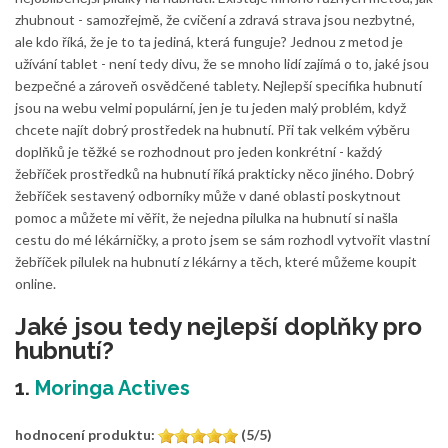
zhubnout - samozřejmě, že cvičení a zdravá strava jsou nezbytné,
ale kdo říká, že je to ta jediná, která funguje? Jednou z metod je
užívání tablet - není tedy divu, že se mnoho lidí zajímá o to, jaké jsou
bezpečné a zároveň osvědčené tablety. Nejlepší specifika hubnutí
jsou na webu velmi populární, jen je tu jeden malý problém, když
chcete najít dobrý prostředek na hubnutí. Při tak velkém výběru
doplňků je těžké se rozhodnout pro jeden konkrétní - každý
žebříček prostředků na hubnutí říká prakticky něco jiného. Dobrý
žebříček sestavený odborníky může v dané oblasti poskytnout
pomoc a můžete mi věřit, že nejedna pilulka na hubnutí si našla
cestu do mé lékárničky, a proto jsem se sám rozhodl vytvořit vlastní
žebříček pilulek na hubnutí z lékárny a těch, které můžeme koupit
online.
Jaké jsou tedy nejlepší doplňky pro
hubnutí?
1.
Moringa Actives
hodnocení produktu:
(5/5)