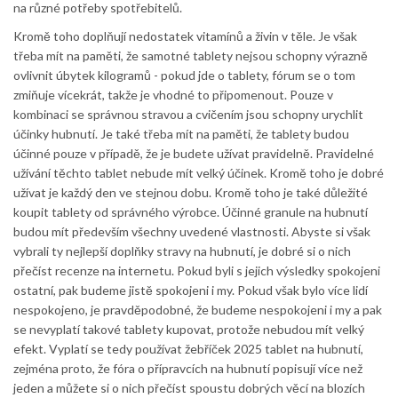
na různé potřeby spotřebitelů.
Kromě toho doplňují nedostatek vitamínů a živin v těle. Je však
třeba mít na paměti, že samotné tablety nejsou schopny výrazně
ovlivnit úbytek kilogramů - pokud jde o tablety, fórum se o tom
zmiňuje vícekrát, takže je vhodné to připomenout. Pouze v
kombinaci se správnou stravou a cvičením jsou schopny urychlit
účinky hubnutí. Je také třeba mít na paměti, že tablety budou
účinné pouze v případě, že je budete užívat pravidelně. Pravidelné
užívání těchto tablet nebude mít velký účinek. Kromě toho je dobré
užívat je každý den ve stejnou dobu. Kromě toho je také důležité
koupit tablety od správného výrobce. Účinné granule na hubnutí
budou mít především všechny uvedené vlastnosti. Abyste si však
vybrali ty nejlepší doplňky stravy na hubnutí, je dobré si o nich
přečíst recenze na internetu. Pokud byli s jejich výsledky spokojeni
ostatní, pak budeme jistě spokojeni i my. Pokud však bylo více lidí
nespokojeno, je pravděpodobné, že budeme nespokojeni i my a pak
se nevyplatí takové tablety kupovat, protože nebudou mít velký
efekt. Vyplatí se tedy používat žebříček 2025 tablet na hubnutí,
zejména proto, že fóra o přípravcích na hubnutí popisují více než
jeden a můžete si o nich přečíst spoustu dobrých věcí na blozích