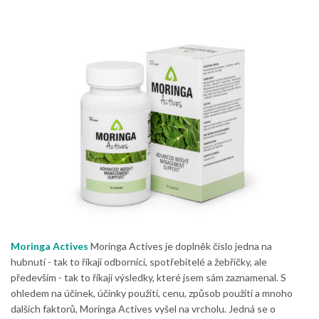
Moringa Actives
Moringa Actives je doplněk číslo jedna na
hubnutí - tak to říkají odborníci, spotřebitelé a žebříčky, ale
především - tak to říkají výsledky, které jsem sám zaznamenal. S
ohledem na účinek, účinky použití, cenu, způsob použití a mnoho
dalších faktorů, Moringa Actives vyšel na vrcholu. Jedná se o