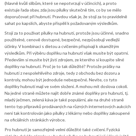
(hlavně kvůli slibům, které se nepotvrzují v účincích), a proto
existuje řada obav, zda jsou pilulky skutečně tím, co by se mělo
doporučovat při hubnutí. Pravdou však je, že stojí za to pravidelně
sahat po kapslích, abyste přispěli k požadovaným výsledkům.
Stojí za to používat pilulky na hubnutí, protože jsou účinné, snadno
použitelné, cenově dostupné, bezpečné, nezpůsobují vedlejší
účinky. V kombinaci s dietou a cvičením přispívají k okamžitým
výsledkům. Při výběru doplňku na hubnutí však musíte být opatrní.
Především si musíte být jisti zdrojem, ze kterého si koupíte silné
doplňky na hubnutí. Proč je to tak důležité? Protože prášky na
hubnutí z nespolehlivého zdroje, tedy z obchodu bez dozoru a
kontroly, mohou být jednoduše nebezpečné. Nevíte, co tyto
doplňky hubnutí mají ve svém složení. A mohou mít doslova cokoli.
Na jedné straně můžete najít dobře známé doplňky pro hubnutí, tj.
mladý ječmen, zelená káva je také populární, ale na druhé straně
tento typ přípravků prodávaných na různých internetových aukcích
není tak kontrolován jako pilulky z lékárny nebo doplňky zakoupené
na oficiálních stránkách výrobce.
Pro hubnutí je samozřejmě velmi důležité také cvičení. Fyzická