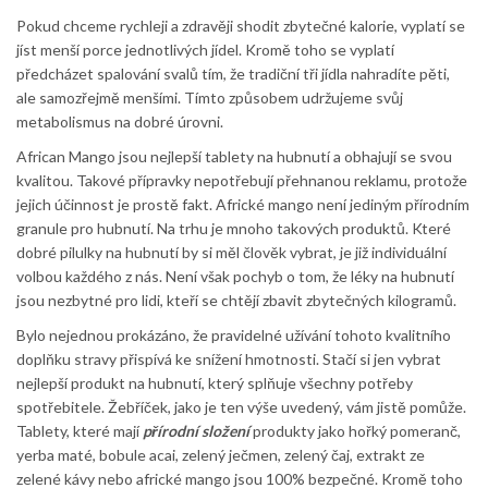
Pokud chceme rychleji a zdravěji shodit zbytečné kalorie, vyplatí se
jíst menší porce jednotlivých jídel. Kromě toho se vyplatí
předcházet spalování svalů tím, že tradiční tři jídla nahradíte pěti,
ale samozřejmě menšími. Tímto způsobem udržujeme svůj
metabolismus na dobré úrovni.
African Mango jsou nejlepší tablety na hubnutí a obhajují se svou
kvalitou. Takové přípravky nepotřebují přehnanou reklamu, protože
jejich účinnost je prostě fakt. Africké mango není jediným přírodním
granule pro hubnutí. Na trhu je mnoho takových produktů. Které
dobré pilulky na hubnutí by si měl člověk vybrat, je již individuální
volbou každého z nás. Není však pochyb o tom, že léky na hubnutí
jsou nezbytné pro lidi, kteří se chtějí zbavit zbytečných kilogramů.
Bylo nejednou prokázáno, že pravidelné užívání tohoto kvalitního
doplňku stravy přispívá ke snížení hmotnosti. Stačí si jen vybrat
nejlepší produkt na hubnutí, který splňuje všechny potřeby
spotřebitele. Žebříček, jako je ten výše uvedený, vám jistě pomůže.
Tablety, které mají
přírodní složení
produkty jako hořký pomeranč,
yerba maté, bobule acai, zelený ječmen, zelený čaj, extrakt ze
zelené kávy nebo africké mango jsou 100% bezpečné. Kromě toho