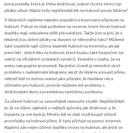
jasná pravidla, která je třeba dodržovat, pokud chcete tento typ
pilulky užívat. Nabízí tedy nejúčinnější lék na hubnutí pouze lékárna?
V lékárnách najdeme nejeden populární a inzerovaný přípravek na
hubnutí. Pokud se však podíváme na recenze, které fórum hubnutí
doplňky mají, nebudeme příliš přesvědčeni. Takže jste si jisti, že v
lékárně jsou dobré pilulky na zbavení se tělesného tuku? Můžeme
také úspěšně najít účinný doplněk hubnutí na internetu, ale jak
jsem řekl - dobré léky na hubnutí, které budou také bezpečné, lze
nalézt na oficiálních stránkách výrobců. Vezměte v úvahu, že na
webu nakupujete anonymně. Na jedné straně je nemožné skrýt
problémy s nadměrnými kilogramy, ale jít do lékárny a koupit přímo,
někteří lidé to mohou vnímat jako přiznání, že hledáme něco
účinného pro hubnutí, protože můžeme mít problémy s
dodržováním diety a pravidelnou návštěvou posilovny.
Za účinné hubnutí se samozřejmě nemusíte stydět. Nejdůležitější
je, že se vůbec zajímáte o nejlepší způsoby, jak zhubnout, a že
bojujete za své lepší já. Mnoho lidí se však stydí koupit účinné
prostředky na hubnutí přímo. A tady přichází na pomoc internet.
Najdete zde nejen účinné doplňky stravy na hubnutí, ale ještě se