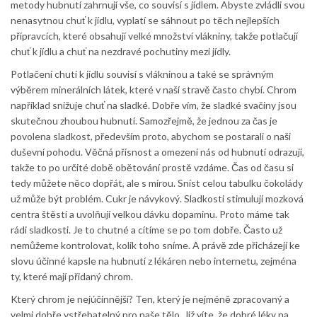
metody hubnutí zahrnují vše, co souvisí s jídlem. Abyste zvládli svou
nenasytnou chuť k jídlu, vyplatí se sáhnout po těch nejlepších
přípravcích, které obsahují velké množství vlákniny, takže potlačují
chuť k jídlu a chuť na nezdravé pochutiny mezi jídly.
Potlačení chuti k jídlu souvisí s vlákninou a také se správným
výběrem minerálních látek, které v naší stravě často chybí. Chrom
například snižuje chuť na sladké. Dobře vím, že sladké svačiny jsou
skutečnou zhoubou hubnutí. Samozřejmě, že jednou za čas je
povolena sladkost, především proto, abychom se postarali o naši
duševní pohodu. Věčná přísnost a omezení nás od hubnutí odrazují,
takže to po určité době obětování prostě vzdáme. Čas od času si
tedy můžete něco dopřát, ale s mírou. Sníst celou tabulku čokolády
už může být problém. Cukr je návykový. Sladkosti stimulují mozková
centra štěstí a uvolňují velkou dávku dopaminu. Proto máme tak
rádi sladkosti. Je to chutné a cítíme se po tom dobře. Často už
nemůžeme kontrolovat, kolik toho sníme. A právě zde přicházejí ke
slovu účinné kapsle na hubnutí z lékáren nebo internetu, zejména
ty, které mají přidaný chrom.
Který chrom je nejúčinnější? Ten, který je nejméně zpracovaný a
velmi dobře vstřebatelný pro naše tělo. Již víte, že dobré léky na