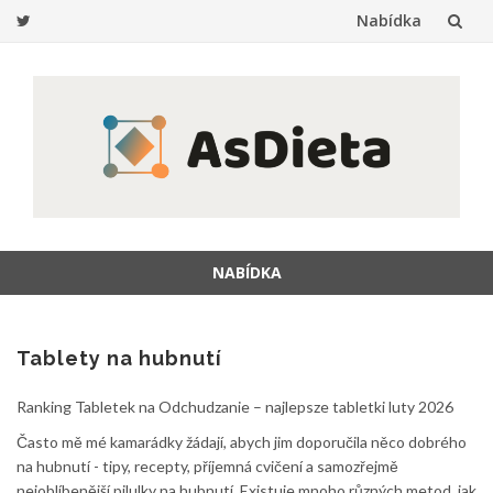
Nabídka
Přeskočit
na
obsah
NABÍDKA
Přeskočit
na
obsah
Tablety na hubnutí
Ranking Tabletek na Odchudzanie – najlepsze tabletki luty 2026
Často mě mé kamarádky žádají, abych jim doporučila něco dobrého
na hubnutí - tipy, recepty, příjemná cvičení a samozřejmě
nejoblíbenější pilulky na hubnutí. Existuje mnoho různých metod, jak