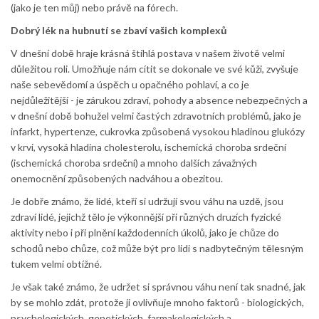
(jako je ten můj) nebo právě na fórech.
Dobrý lék na hubnutí se zbaví vašich komplexů
V dnešní době hraje krásná štíhlá postava v našem životě velmi
důležitou roli. Umožňuje nám cítit se dokonale ve své kůži, zvyšuje
naše sebevědomí a úspěch u opačného pohlaví, a co je
nejdůležitější - je zárukou zdraví, pohody a absence nebezpečných a
v dnešní době bohužel velmi častých zdravotních problémů, jako je
infarkt, hypertenze, cukrovka způsobená vysokou hladinou glukózy
v krvi, vysoká hladina cholesterolu, ischemická choroba srdeční
(ischemická choroba srdeční) a mnoho dalších závažných
onemocnění způsobených nadváhou a obezitou.
Je dobře známo, že lidé, kteří si udržují svou váhu na uzdě, jsou
zdraví lidé, jejichž tělo je výkonnější při různých druzích fyzické
aktivity nebo i při plnění každodenních úkolů, jako je chůze do
schodů nebo chůze, což může být pro lidi s nadbytečným tělesným
tukem velmi obtížné.
Je však také známo, že udržet si správnou váhu není tak snadné, jak
by se mohlo zdát, protože ji ovlivňuje mnoho faktorů - biologických,
psychologických, genetických, farmakologických a