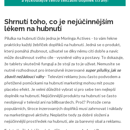
a vyzkoušejte tento senzační doplněk stravy!
Shrnutí toho, co je nejúčinnějším
lékem na hubnutí
Pilulka na hubnutí číslo jedna je Moringa Actives - to vám řekne
prakticky každý žebříček doplňků na hubnutí. Jedná se o produkt,
který pomáhá zhubnout, uživatel se díky němu cítí dobře a navíc
může dosáhnout svého cíle - vysněné váhy a postavy. To dokazuje,
že tablety skutečně fungují a že stojí za to je užívat. Nemusíte se
nutně rozhodnout pro intenzivně inzerované
super pilulky, jak se
zbavit nežádoucí váhy
- Televizní reklamy jsou často podvodem a
přetížené pomůckami na hubnutí marketing mohou mít pouze
placebo efekt. Je velmi důležité vybrat si pro sebe ten nejlepší
doplněk na hubnutí. Nejúčinnější produkty na hubnutí se často
neobjevují v televizi ani na billboardech. Proč? Protože cena
populárních, široce inzerovaných doplňků musí zahrnovat i náklady
na marketingové aktivity. Neplatíte tedy za dobré složení a
nejúčinnější prostředek na hubnutí, ale za barevný obal a reklamu.