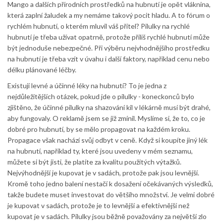
Mango a dalších přírodních prostředků na hubnutí je opět vláknina,
která zaplní žaludek a my nemáme takový pocit hladu. A to fórum o
rychlém hubnutí, o kterém mluvil váš přítel? Pilulky na rychlé
hubnutí je třeba užívat opatrně, protože příliš rychlé hubnutí může
být jednoduše nebezpečné. Při výběru nejvhodnějšího prostředku
na hubnutí je třeba vzít v úvahu i další faktory, například cenu nebo
délku plánované léčby.
Existují levné a účinné léky na hubnutí? To je jedna z
nejdůležitějších otázek, pokud jde o pilulky - koneckonců bylo
zjištěno, že účinné pilulky na shazování kil v lékárně musí být drahé,
aby fungovaly. O reklamě jsem se již zmínil. Myslíme si, že to, co je
dobré pro hubnutí, by se mělo propagovat na každém kroku.
Propagace však nachází svůj odbyt v ceně. Když si koupíte jiný lék
na hubnutí, například ty, které jsou uvedeny v mém seznamu,
můžete si být jisti, že platíte za kvalitu použitých výtažků.
Nejvýhodnější je kupovat je v sadách, protože pak jsou levnější.
Kromě toho jedno balení nestačí k dosažení očekávaných výsledků,
takže budete muset investovat do většího množství. Je velmi dobré
je kupovat v sadách, protože je to levnější a efektivnější než
kupovat je v sadách. Pilulky jsou běžně považovány za největší zlo