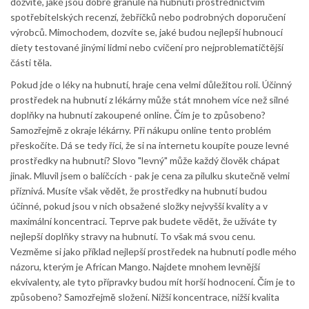
dozvíte, jaké jsou dobré granule na hubnutí prostřednictvím
spotřebitelských recenzí, žebříčků nebo podrobných doporučení
výrobců. Mimochodem, dozvíte se, jaké budou nejlepší hubnoucí
diety testované jinými lidmi nebo cvičení pro nejproblematičtější
části těla.
Pokud jde o léky na hubnutí, hraje cena velmi důležitou roli. Účinný
prostředek na hubnutí z lékárny může stát mnohem více než silné
doplňky na hubnutí zakoupené online. Čím je to způsobeno?
Samozřejmě z okraje lékárny. Při nákupu online tento problém
přeskočíte. Dá se tedy říci, že si na internetu koupíte pouze levné
prostředky na hubnutí? Slovo "levný" může každý člověk chápat
jinak. Mluvil jsem o balíčcích - pak je cena za pilulku skutečně velmi
příznivá. Musíte však vědět, že prostředky na hubnutí budou
účinné, pokud jsou v nich obsažené složky nejvyšší kvality a v
maximální koncentraci. Teprve pak budete vědět, že užíváte ty
nejlepší doplňky stravy na hubnutí. To však má svou cenu.
Vezměme si jako příklad nejlepší prostředek na hubnutí podle mého
názoru, kterým je African Mango. Najdete mnohem levnější
ekvivalenty, ale tyto přípravky budou mít horší hodnocení. Čím je to
způsobeno? Samozřejmě složení. Nižší koncentrace, nižší kvalita