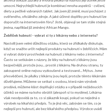
aktivita dokáže zázraky a vhodná pilulka na hubnutí její účinek ještě
umocní. Nejrychlejší hubnutí je kombinací mnoha aspektů - cvičení,
diety a pečlivě vybraných tablet. Jak jsem již zmínil, musí pocházet z
ověřeného, oficiálního zdroje. A jaké účinné doplňky pro hubnutí lze
doporučit na internetovém fóru? Jistě, objevují se tam stále stejná
jména, například již zmíněný African Mango.
Žebříček hubnutí - vybrat si ty z lékárny nebo z internetu?
Nastolil jsem velmi důležitou otázku, která se zřídkakdy diskutuje,
když se snažíte určit nejlepší produkty na hubnutí v žebříčcích. Mám
si vybrat dobrý prostředek na hubnutí z lékárny nebo z internetu?
Často se setkávám s názory, že léky na hubnutí z lékárny jsou
bezpečnější, protože jsou... prostě z lékárny. Na druhou stranu, ty
zakoupené online nejsou vyzkoušené a testované... Mýtus. Jsme
přesvědčeni, že pilulky z lékárny jsou lepší, protože těmto lékárnám
důvěřujeme. Můžeme se setkat s osobou, která nám výrobek
prodává, můžeme klást doplňující otázky a v případě nežádoucích
účinků se máme na koho obrátit (alespoň si to myslíme). Lékárna
však neodpovídá za to, co si zákazník koupí, pokud se nejedná o
výrobek na lékařský předpis. To je jiná věc, zabývám se tím, co je
nejlepší pro hubnutí, ale bez lékařského předpisu. Výrobce uvádí