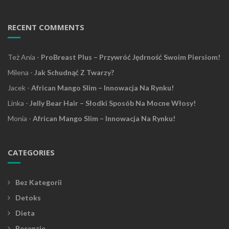
RECENT COMMENTS
Też Ania
-
ProBreast Plus – Przywróć Jędrność Swoim Piersiom!
Milena
-
Jak Schudnąć Z Twarzy?
Jacek
-
African Mango Slim – Innowacja Na Rynku!
Linka
-
Jelly Bear Hair – Słodki Sposób Na Mocne Włosy!
Monia
-
African Mango Slim – Innowacja Na Rynku!
CATEGORIES
Bez Kategorii
Detoks
Dieta
Recenzje