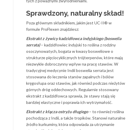
tych z poważnymi zwyrodnieniami.
Sprawdzony, naturalny skład!
Poza głównym składnikiem, jakim jest UC-II® w
formule ProFlexen znajdziesz:
Ekstrakt z żywicy kadzidłowca indyjskiego (boswelia
serrata)
– kadzidłowiec indyjski to roślina z rodziny
osoczynowatych, bogata w kwasy bosweliowe o
strukturze pięciocyklicznych trójterpenów, które mają
niezwykle dobroczynny wpływ na pracę stawów. W
tradycyjnej medycynie Indii boswelia serrata jest
stosowana do leczenia stanów zapalnych i bólów
kręgosłupa oraz stawów, jak również podczas nieżytów
górnych dróg oddechowych. Regularnie stosowany
ekstrakt z kadzidłowca sprawia, że stawy stają się
bardziej elastyczne i poprawia ich wytrzymałość.
Ekstrakt z kłącza ostryżu długiego
– to również roślina
pochodząca z Indii, a także tropików. Stanowi naturalne
źródło kurkuminy, która odpowiada za utrzymanie