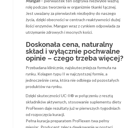
Mangan
– pierwiastek ten odgrywa niezwykle ważną
rolę podczas tworzenia w organizmie tkanki łącznej.
Jest uważany za pierwiastek niezbędny do naszego
życia, dzięki obecności w centrach reaktywności dużej
ilości enzymów. Mangan wraz z cynkiem odpowiada za
utrzymanie zdrowych i mocnych kości.
Doskonała cena, naturalny
skład i wyłącznie pochwalne
opinie – czego trzeba więcej?
Przebadana klinicznie, najskuteczniejsza formuła na
rynku. Kolagen typu II w najczystszej formie, a
jednocześnie cena, która nie odbiega od pozostałych
produktów na rynku.
Dzięki skuteczności UC-II® w połączeniu z resztą
składników aktywnych, stosowanie suplementu diety
ProFlexen daje rezultaty już w pierwszych tygodniach
od rozpoczęcia kuracji.
Pełna kuracja preparatem ProFlexen twa pełny
miesiąc. Producent zaleca dawkowanie w postaci