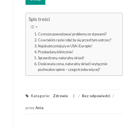
Spis treści
Co może powodować problemy ze stawami?
Co w takim razie robić by się przed tym ustrzec?
Najskuteczniejszy w USA i Europie!
Przebadany klinicznie!
Sprawdzony, naturalny skład!
Doskonała cena, naturalny skład i wyłącznie
pochwalne opinie – czego trzeba więcej?
Kategorie:
Zdrowie
/
Bez odpowiedzi
/
przez
Ania