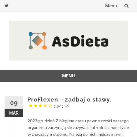
Menu
Przejdź
do
treści
MENU
Przejdź
do
treści
ProFlexen – zadbaj o stawy.
09
3.5/5
(2)
MAR
2023 grudzień Z biegiem czasu pewne części naszego
organizmu zaczynają się zużywać i utrudniać nam życie
w znaczącym stopniu. Należą do nich między innymi