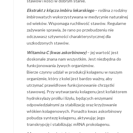
stawów i kości w dobrym stanie.
Ekstrakt z kłącza imbiru lekarskiego
– roślina z rodziny
imbirowatych wykorzystywana w medycynie naturalnej
od wieków. Wspomaga ruchliwość stawów. Regularne
zażywanie sprawia, że rano po przebudzeniu nie
odczuwasz sztywności charakterystycznej dla
uszkodzonych stawów.
Witamina C (kwas askorbinowy)
– jej wartość jest
doskonale znana nam wszystkim. Jest niezbędna do
funkcjonowania żywych organizmów.
Bierze czynny udział w produkcji kolagenu w naszym
organizmie, który z kolei jest bardzo ważny, aby
utrzymać prawidłowe funkcjonowanie chrząstki
stawowej. Przy wytwarzaniu kolagenu jest kofaktorem
hydroksylazy prolilu i lizylu, będących enzymami
odpowiedzialnymi za stabilizację oraz krzyżowanie
włókien kolagenowych. Ponadto kwas askorbinowy
pobudza syntezę kolagenu, aktywując jego
transkrypcję i stabilizując mRNA prokolagenu.