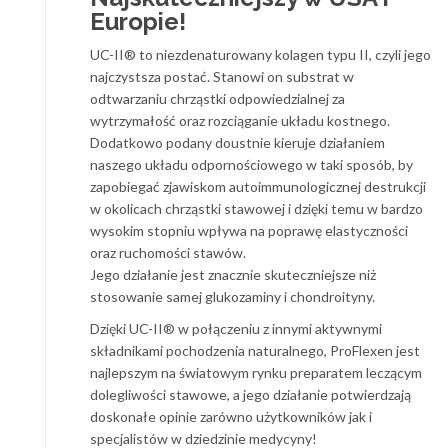
Europie!
UC-II® to niezdenaturowany kolagen typu II, czyli jego
najczystsza postać. Stanowi on substrat w
odtwarzaniu chrząstki odpowiedzialnej za
wytrzymałość oraz rozciąganie układu kostnego.
Dodatkowo podany doustnie kieruje działaniem
naszego układu odpornościowego w taki sposób, by
zapobiegać zjawiskom autoimmunologicznej destrukcji
w okolicach chrząstki stawowej i dzięki temu w bardzo
wysokim stopniu wpływa na poprawę elastyczności
oraz ruchomości stawów.
Jego działanie jest znacznie skuteczniejsze niż
stosowanie samej glukozaminy i chondroityny.
Dzięki UC-II® w połączeniu z innymi aktywnymi
składnikami pochodzenia naturalnego, ProFlexen jest
najlepszym na światowym rynku preparatem leczącym
dolegliwości stawowe, a jego działanie potwierdzają
doskonałe opinie zarówno użytkowników jak i
specjalistów w dziedzinie medycyny!