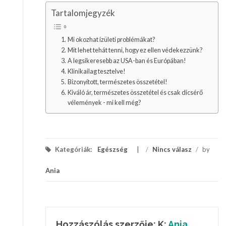
Tartalomjegyzék
Mi okozhat ízületi problémákat?
Mit lehet tehát tenni, hogy ez ellen védekezzünk?
A legsikeresebb az USA-ban és Európában!
Klinikailag tesztelve!
Bizonyított, természetes összetétel!
Kiváló ár, természetes összetétel és csak dicsérő
vélemények - mi kell még?
Kategóriák:
Egészség
/
Nincs válasz
/
by
Ania
Hozzászólás szerzője: K:
Ania