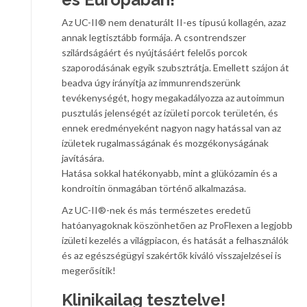
Az UC-II® nem denaturált II-es típusú kollagén, azaz
annak legtisztább formája. A csontrendszer
szilárdságáért és nyújtásáért felelős porcok
szaporodásának egyik szubsztrátja. Emellett szájon át
beadva úgy irányítja az immunrendszerünk
tevékenységét, hogy megakadályozza az autoimmun
pusztulás jelenségét az ízületi porcok területén, és
ennek eredményeként nagyon nagy hatással van az
ízületek rugalmasságának és mozgékonyságának
javítására.
Hatása sokkal hatékonyabb, mint a glükózamin és a
kondroitin önmagában történő alkalmazása.
Az UC-II®-nek és más természetes eredetű
hatóanyagoknak köszönhetően az ProFlexen a legjobb
ízületi kezelés a világpiacon, és hatását a felhasználók
és az egészségügyi szakértők kiváló visszajelzései is
megerősítik!
Klinikailag tesztelve!