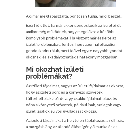
Aki már megtapasztalta, pontosan tudja, miről beszél...
Ezért jó ötlet, ha már akkor gondoskodik az ízületeiről,
amikor még működnek, hogy megelőzze a későbbi
komolyabb problémákat. Ha viszont már észlelte az
ízületi problémákat, fontos, hogy azonnal elkezdjen
gondoskodni róluk, mert idővel egyre nagyobb gondot
okoznak, és akadályozhatják a hatékony mozgásban.
Mi okozhat ízületi
problémákat?
Az ízületi fájdalmat, vagyis az ízületi fájdalmat az okozza,
hogy az ízületi porc és a környező szövetek
túlterheltek. Ez térd- vagy csuklófájdalmat okoz, és
néha a környező szövetek, például inak, szalagok vagy
ízületi zsákok súlyos gyulladását okozza.
Az ízületi fájdalmakat a helytelen táplálkozás, az elhízás,
a mozgáshiány, az állandó állást igénylő munka és az