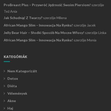
ProBreast Plus – Przywróć Jędrność Swoim Piersiom!
szerzője
Też Ania
Jak Schudnąć Z Twarzy?
szerzője
Milena
African Mango Slim – Innowacja Na Rynku!
szerzője
Jacek
Jelly Bear Hair – Słodki Sposób Na Mocne Włosy!
szerzője
Linka
African Mango Slim – Innowacja Na Rynku!
szerzője
Monia
KATEGÓRIÁK
Nem Kategorizált
Detox
Diéta
Vélemények
Akne
Haj