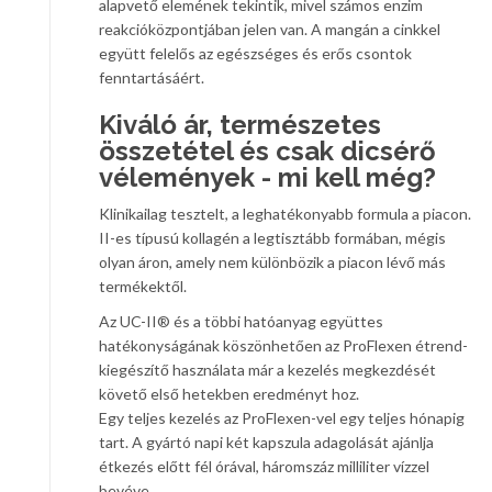
alapvető elemének tekintik, mivel számos enzim
reakcióközpontjában jelen van. A mangán a cinkkel
együtt felelős az egészséges és erős csontok
fenntartásáért.
Kiváló ár, természetes
összetétel és csak dicsérő
vélemények - mi kell még?
Klinikailag tesztelt, a leghatékonyabb formula a piacon.
II-es típusú kollagén a legtisztább formában, mégis
olyan áron, amely nem különbözik a piacon lévő más
termékektől.
Az UC-II® és a többi hatóanyag együttes
hatékonyságának köszönhetően az ProFlexen étrend-
kiegészítő használata már a kezelés megkezdését
követő első hetekben eredményt hoz.
Egy teljes kezelés az ProFlexen-vel egy teljes hónapig
tart. A gyártó napi két kapszula adagolását ajánlja
étkezés előtt fél órával, háromszáz milliliter vízzel
bevéve.