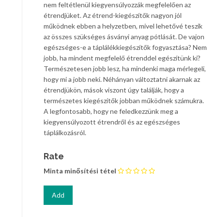
nem feltétlenül kiegyensúlyozzák megfelelően az
étrendjüket. Az étrend-kiegészítők nagyon jól
működnek ebben a helyzetben, mivel lehetővé teszik
az összes szükséges ásványi anyag pótlását. De vajon
egészséges-e a táplálékkiegészítők fogyasztása? Nem
jobb, ha mindent megfelelő étrenddel egészítünk ki?
Természetesen jobb lesz, ha mindenki maga mérlegeli,
hogy mi a jobb neki. Néhányan változtatni akarnak az
étrendjükön, mások viszont úgy találják, hogy a
természetes kiegészítők jobban működnek számukra.
A legfontosabb, hogy ne feledkezzünk meg a
kiegyensúlyozott étrendről és az egészséges
táplálkozásról.
Rate
Minta minősítési tétel