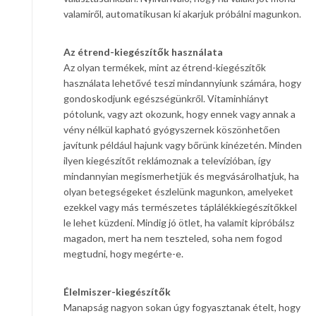
valamiről, automatikusan ki akarjuk próbálni magunkon.
Az étrend-kiegészítők használata
Az olyan termékek, mint az étrend-kiegészítők
használata lehetővé teszi mindannyiunk számára, hogy
gondoskodjunk egészségünkről. Vitaminhiányt
pótolunk, vagy azt okozunk, hogy ennek vagy annak a
vény nélkül kapható gyógyszernek köszönhetően
javítunk például hajunk vagy bőrünk kinézetén. Minden
ilyen kiegészítőt reklámoznak a televízióban, így
mindannyian megismerhetjük és megvásárolhatjuk, ha
olyan betegségeket észlelünk magunkon, amelyeket
ezekkel vagy más természetes táplálékkiegészítőkkel
le lehet küzdeni. Mindig jó ötlet, ha valamit kipróbálsz
magadon, mert ha nem teszteled, soha nem fogod
megtudni, hogy megérte-e.
Élelmiszer-kiegészítők
Manapság nagyon sokan úgy fogyasztanak ételt, hogy