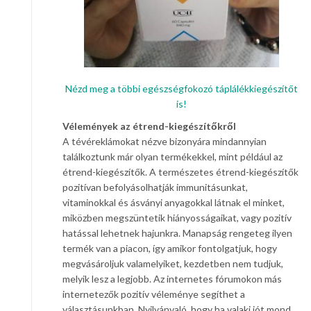
Nézd meg a többi egészségfokozó táplálékkiegészítőt
is!
Vélemények az étrend-kiegészítőkről
A tévéreklámokat nézve bizonyára mindannyian
találkoztunk már olyan termékekkel, mint például az
étrend-kiegészítők. A természetes étrend-kiegészítők
pozitívan befolyásolhatják immunitásunkat,
vitaminokkal és ásványi anyagokkal látnak el minket,
miközben megszüntetik hiányosságaikat, vagy pozitív
hatással lehetnek hajunkra. Manapság rengeteg ilyen
termék van a piacon, így amikor fontolgatjuk, hogy
megvásároljuk valamelyiket, kezdetben nem tudjuk,
melyik lesz a legjobb. Az internetes fórumokon más
internetezők pozitív véleménye segíthet a
választásunkban. Nyilvánvaló, hogy ha valaki jót mond