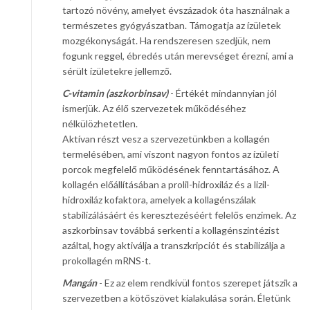
tartozó növény, amelyet évszázadok óta használnak a
természetes gyógyászatban. Támogatja az ízületek
mozgékonyságát. Ha rendszeresen szedjük, nem
fogunk reggel, ébredés után merevséget érezni, ami a
sérült ízületekre jellemző.
C-vitamin (aszkorbinsav)
- Értékét mindannyian jól
ismerjük. Az élő szervezetek működéséhez
nélkülözhetetlen.
Aktívan részt vesz a szervezetünkben a kollagén
termelésében, ami viszont nagyon fontos az ízületi
porcok megfelelő működésének fenntartásához. A
kollagén előállításában a prolil-hidroxiláz és a lizil-
hidroxiláz kofaktora, amelyek a kollagénszálak
stabilizálásáért és keresztezéséért felelős enzimek. Az
aszkorbinsav továbbá serkenti a kollagénszintézist
azáltal, hogy aktiválja a transzkripciót és stabilizálja a
prokollagén mRNS-t.
Mangán
- Ez az elem rendkívül fontos szerepet játszik a
szervezetben a kötőszövet kialakulása során. Életünk