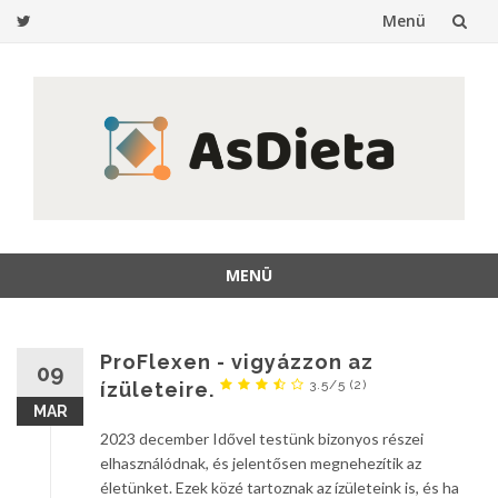
Menü
Ugrás
a
tartalomra
MENÜ
Ugrás
a
tartalomra
ProFlexen - vigyázzon az
09
3.5/5
(2)
ízületeire.
MAR
2023 december Idővel testünk bizonyos részei
elhasználódnak, és jelentősen megnehezítik az
életünket. Ezek közé tartoznak az ízületeink is, és ha