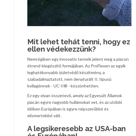
Mit lehet tehát tenni, hogy ez
ellen védekezzünk?
Nemrégiben egy innovatív termék jelent meg a piacon
étrend-kiegészítő formájában. Az ProFlexen az egyik
leghatékonyabb ízületvédő készítmény, a
szabadalmaztatott, nem denaturált II. típusú
kollagénnek - UC-II® - köszönhetően.
Ez egy olyan összetevő, amely az Egyesült Államok
piacán egyre nagyobb hullámokat vet, és az utóbbi
időben Európában is egyre népszerűbbé és
elismertebbé vált.
A legsikeresebb az USA-ban
és Európában!