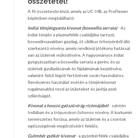
összetétel!
A fő összetevőn kívül, amely az UC-II®, az ProFlexen
képletben megtalálható:
Indiai tömjéngyanta kivonat (boswellia serrata)
- Az
indiai tömjén a plazmafélék családjába tartozó,
boswelinsavakban gazdag, öt ciklikus triterpénből álló
szerkezetű növény, amely rendkívül jótékony hatással
van az ízületek működésére. A hagyományos indiai
gyógyászatban a boswellia serrata a gerinc és az
ízületek gyulladásának és fájdalmának kezelésére,
valamint felső légúti fertőzések során használatos.
Rendszeres használat esetén a tömjénkivonat
rugalmasabbá teszi az ízületeket és javítja azok
szilárdságát.
Kivonat a hosszú gyűszűvirág rizómájából
- szintén
Indiában és a trópusokon őshonos növény. A kurkumin
természetes forrása, amely az ízületek és a csontok
egészségének megőrzéséért felelős.
Gyömbér gyökér kivonat
- a gyömbérfélék családjába