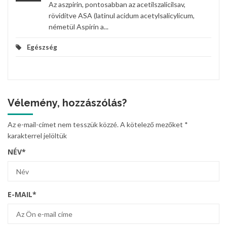
Az aszpirin, pontosabban az acetilszalicilsav,
rövidítve ASA (latinul acidum acetylsalicylicum,
németül Aspirin a...
Egészség
Vélemény, hozzászólás?
Az e-mail-címet nem tesszük közzé.
A kötelező mezőket
*
karakterrel jelöltük
NÉV
*
E-MAIL
*