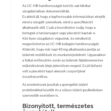
Az UC-II® hatékonyságát kettős vak klinikai
vizsgálatokban dokumentálták.
Ez abból áll, hogy a legfontosabb információkat elrejtik
mind a vizsgált személyek, mind a specifikációt
alkalmazók elől. Csak a koordinátor tudja, hogy a
betegek a hatóanyagot vagy placebót kaptak-e.
Két ilyen vizsgálatot végeztek, és mindkettő
megerősítette az UC-II® kollagén hatékonyságát.
Kiderült, hogy már napi 40 mg alkalmazása javítja az
ízületek mobilitását és munkaterjedelmét. Ugyanakkor
a fizikai erőfeszítés során az ízületek fájdalommentes
működésének ideje jelentősen megnő. Ez jól látható
volt a placebót kapó alanyok csoportjával
összehasonlítva.
Az eredmények javultak a gyengébb ízületi
problémákkal küzdők és a súlyos ízületi gyulladásban
szenvedők esetében is.
Bizonyított, természetes