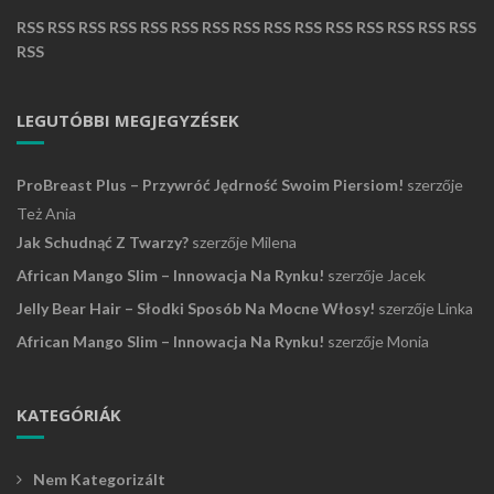
RSS
RSS
RSS
RSS
RSS
RSS
RSS
RSS
RSS
RSS
RSS
RSS
RSS
RSS
RSS
RSS
LEGUTÓBBI MEGJEGYZÉSEK
ProBreast Plus – Przywróć Jędrność Swoim Piersiom!
szerzője
Też Ania
Jak Schudnąć Z Twarzy?
szerzője
Milena
African Mango Slim – Innowacja Na Rynku!
szerzője
Jacek
Jelly Bear Hair – Słodki Sposób Na Mocne Włosy!
szerzője
Linka
African Mango Slim – Innowacja Na Rynku!
szerzője
Monia
KATEGÓRIÁK
Nem Kategorizált