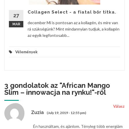
Collagen Select - a fiatal bőr titka.
27
december Mi is pontosan az a kollagén, és mire van
MAR
rá szükségünk? Mint mindannyian tudjuk, a kollagén
az egyik legfontosabb...
Vélemények
3 gondolatok az "
African Mango
Slim – innowacja na rynku!
"-ről
Válasz
Zuzia
(July 19, 2019 - 12:55 pm)
Én használtam, és ajánlom. Tényleg több energiám