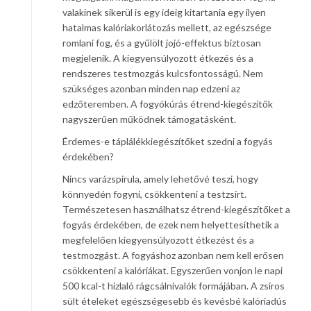
valakinek sikerül is egy ideig kitartania egy ilyen
hatalmas kalóriakorlátozás mellett, az egészsége
romlani fog, és a gyűlölt jojó-effektus biztosan
megjelenik. A kiegyensúlyozott étkezés és a
rendszeres testmozgás kulcsfontosságú. Nem
szükséges azonban minden nap edzeni az
edzőteremben. A fogyókúrás étrend-kiegészítők
nagyszerűen működnek támogatásként.
Érdemes-e táplálékkiegészítőket szedni a fogyás
érdekében?
Nincs varázspirula, amely lehetővé teszi, hogy
könnyedén fogyni, csökkenteni a testzsírt.
Természetesen használhatsz étrend-kiegészítőket a
fogyás érdekében, de ezek nem helyettesíthetik a
megfelelően kiegyensúlyozott étkezést és a
testmozgást. A fogyáshoz azonban nem kell erősen
csökkenteni a kalóriákat. Egyszerűen vonjon le napi
500 kcal-t hizlaló rágcsálnivalók formájában. A zsíros
sült ételeket egészségesebb és kevésbé kalóriadús