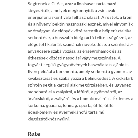
Segítenek a CLA-t, azaz a linolsavat tartalmazó
kiegészítők, amelyek megkönnyítik a zsírsavak
energiaforrásként való felhasználását. A rostok, a króm
és a növényi pektin hasznosak lesznek, mivel elnyomják
az étvágyat. Az előnyök közé tartozik a bélperisztaltika
serkentése, a hosszabb ideig tartó telítettségérzet, az
elégetett kalóriák számának növekedése, a szénhidrát-
anyagcsere szabályozása, az éhségrohamok és az
étkezések közötti nassolási vágy megszűnése. A
fogyást segítő gyógynövények használata is ajánlott.
Ilyen például a borsmenta, amely serkenti a gyomorsav
kiválasztását és szabályozza a bélműködést. A cickafark
szintén segít a karcsú alak megőrzésében, és ugyanez
mondható el a zsályáról, a lófűről, a gyömbérről, az
árvácskáról, a zsályáról és a homoktövisről is. Érdemes a
kurkuma, guarana, lenmag, eperfa, útifű, útifű,
édeskömény és gyermekláncfű tartalmú
kiegészítőkhöz nyúlni.
Rate