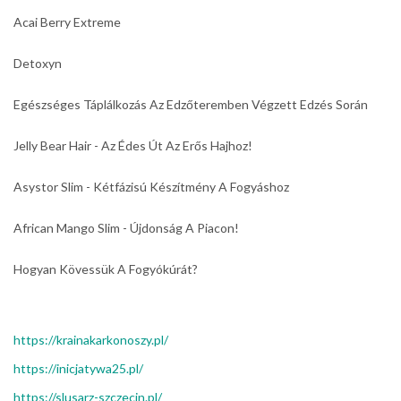
Acai Berry Extreme
Detoxyn
Egészséges Táplálkozás Az Edzőteremben Végzett Edzés Során
Jelly Bear Hair - Az Édes Út Az Erős Hajhoz!
Asystor Slim - Kétfázisú Készítmény A Fogyáshoz
African Mango Slim - Újdonság A Piacon!
Hogyan Kövessük A Fogyókúrát?
https://krainakarkonoszy.pl/
https://inicjatywa25.pl/
https://slusarz-szczecin.pl/