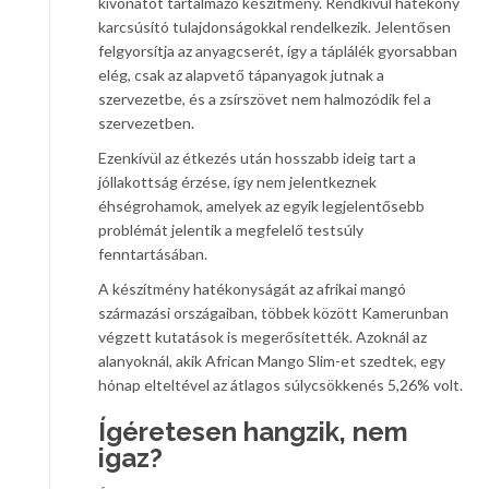
kivonatot tartalmazó készítmény. Rendkívül hatékony
karcsúsító tulajdonságokkal rendelkezik. Jelentősen
felgyorsítja az anyagcserét, így a táplálék gyorsabban
elég, csak az alapvető tápanyagok jutnak a
szervezetbe, és a zsírszövet nem halmozódik fel a
szervezetben.
Ezenkívül az étkezés után hosszabb ideig tart a
jóllakottság érzése, így nem jelentkeznek
éhségrohamok, amelyek az egyik legjelentősebb
problémát jelentik a megfelelő testsúly
fenntartásában.
A készítmény hatékonyságát az afrikai mangó
származási országaiban, többek között Kamerunban
végzett kutatások is megerősítették. Azoknál az
alanyoknál, akik African Mango Slim-et szedtek, egy
hónap elteltével az átlagos súlycsökkenés 5,26% volt.
Ígéretesen hangzik, nem
igaz?