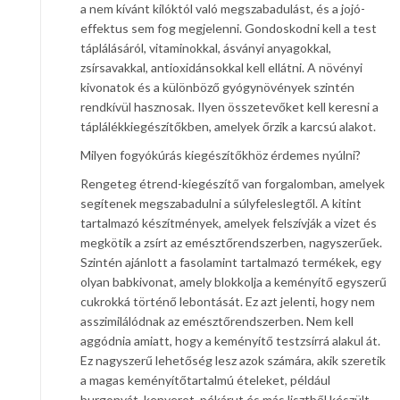
a nem kívánt kilóktól való megszabadulást, és a jojó-
effektus sem fog megjelenni. Gondoskodni kell a test
táplálásáról, vitaminokkal, ásványi anyagokkal,
zsírsavakkal, antioxidánsokkal kell ellátni. A növényi
kivonatok és a különböző gyógynövények szintén
rendkívül hasznosak. Ilyen összetevőket kell keresni a
táplálékkiegészítőkben, amelyek őrzik a karcsú alakot.
Milyen fogyókúrás kiegészítőkhöz érdemes nyúlni?
Rengeteg étrend-kiegészítő van forgalomban, amelyek
segítenek megszabadulni a súlyfeleslegtől. A kitint
tartalmazó készítmények, amelyek felszívják a vizet és
megkötik a zsírt az emésztőrendszerben, nagyszerűek.
Szintén ajánlott a fasolamint tartalmazó termékek, egy
olyan babkivonat, amely blokkolja a keményítő egyszerű
cukrokká történő lebontását. Ez azt jelenti, hogy nem
asszimilálódnak az emésztőrendszerben. Nem kell
aggódnia amiatt, hogy a keményítő testzsírrá alakul át.
Ez nagyszerű lehetőség lesz azok számára, akik szeretik
a magas keményítőtartalmú ételeket, például
burgonyát, kenyeret, pékárut és más lisztből készült