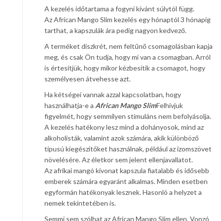
A kezelés időtartama a fogyni kívánt súlytól függ.
Az African Mango Slim kezelés egy hónaptól 3 hónapig
tarthat, a kapszulák ára pedig nagyon kedvező.
A terméket diszkrét, nem feltűnő csomagolásban kapja
meg, és csak Ön tudja, hogy mi van a csomagban. Arról
is értesítjük, hogy mikor kézbesítik a csomagot, hogy
személyesen átvehesse azt.
Ha kétségei vannak azzal kapcsolatban, hogy
használhatja-e a
African Mango Slim
Felhívjuk
figyelmét, hogy semmilyen stimuláns nem befolyásolja.
A kezelés hatékony lesz mind a dohányosok, mind az
alkoholisták, valamint azok számára, akik különböző
típusú kiegészítőket használnak, például az izomszövet
növelésére. Az életkor sem jelent ellenjavallatot.
Az afrikai mangó kivonat kapszula fiatalabb és idősebb
emberek számára egyaránt alkalmas. Minden esetben
egyformán hatékonyak lesznek. Hasonló a helyzet a
nemek tekintetében is.
Semmi sem szólhat az African Mango Slim ellen. Vonzó