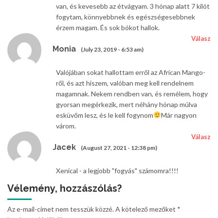
van, és kevesebb az étvágyam. 3 hónap alatt 7 kilót
fogytam, könnyebbnek és egészségesebbnek
érzem magam. És sok bókot hallok.
Válasz
Monia
(July 23, 2019 - 6:53 am)
Valójában sokat hallottam erről az African Mango-
ről, és azt hiszem, valóban meg kell rendelnem
magamnak. Nekem rendben van, és remélem, hogy
gyorsan megérkezik, mert néhány hónap múlva
esküvőm lesz, és le kell fogynom
Már nagyon
várom.
Válasz
Jacek
(August 27, 2021 - 12:38 pm)
Xenical - a legjobb "fogyás" számomra!!!!
Vélemény, hozzászólás?
Az e-mail-címet nem tesszük közzé.
A kötelező mezőket
*