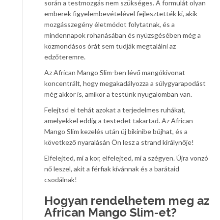
során a testmozgás nem szükséges. A formulát olyan
emberek figyelembevételével fejlesztették ki, akik
mozgásszegény életmódot folytatnak, és a
mindennapok rohanásában és nyüzsgésében még a
közmondásos órát sem tudják megtalálni az
edzőteremre.
Az African Mango Slim-ben lévő mangókivonat
koncentrált, hogy megakadályozza a súlygyarapodást
még akkor is, amikor a testünk nyugalomban van.
Felejtsd el tehát azokat a terjedelmes ruhákat,
amelyekkel eddig a testedet takartad. Az African
Mango Slim kezelés után új bikinibe bújhat, és a
következő nyaralásán Ön lesz a strand királynője!
Elfelejted, mi a kor, elfelejted, mi a szégyen. Újra vonzó
nő leszel, akit a férfiak kívánnak és a barátaid
csodálnak!
Hogyan rendelhetem meg az
African Mango Slim-et?