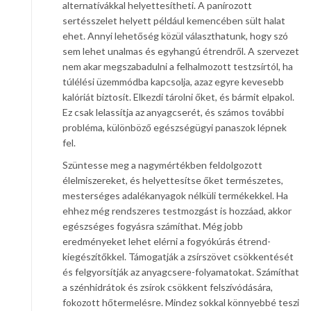
alternatívákkal helyettesítheti. A panírozott
sertésszelet helyett például kemencében sült halat
ehet. Annyi lehetőség közül választhatunk, hogy szó
sem lehet unalmas és egyhangú étrendről. A szervezet
nem akar megszabadulni a felhalmozott testzsírtól, ha
túlélési üzemmódba kapcsolja, azaz egyre kevesebb
kalóriát biztosít. Elkezdi tárolni őket, és bármit elpakol.
Ez csak lelassítja az anyagcserét, és számos további
probléma, különböző egészségügyi panaszok lépnek
fel.
Szüntesse meg a nagymértékben feldolgozott
élelmiszereket, és helyettesítse őket természetes,
mesterséges adalékanyagok nélküli termékekkel. Ha
ehhez még rendszeres testmozgást is hozzáad, akkor
egészséges fogyásra számíthat. Még jobb
eredményeket lehet elérni a fogyókúrás étrend-
kiegészítőkkel. Támogatják a zsírszövet csökkentését
és felgyorsítják az anyagcsere-folyamatokat. Számíthat
a szénhidrátok és zsírok csökkent felszívódására,
fokozott hőtermelésre. Mindez sokkal könnyebbé teszi