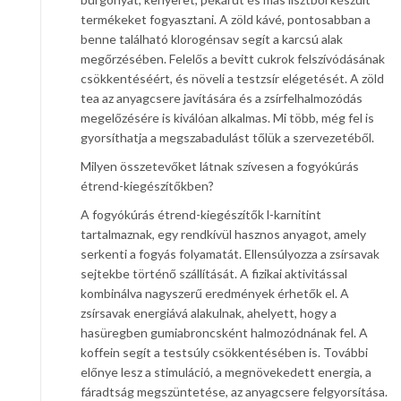
termékeket fogyasztani. A zöld kávé, pontosabban a
benne található klorogénsav segít a karcsú alak
megőrzésében. Felelős a bevitt cukrok felszívódásának
csökkentéséért, és növeli a testzsír elégetését. A zöld
tea az anyagcsere javítására és a zsírfelhalmozódás
megelőzésére is kiválóan alkalmas. Mi több, még fel is
gyorsíthatja a megszabadulást tőlük a szervezetéből.
Milyen összetevőket látnak szívesen a fogyókúrás
étrend-kiegészítőkben?
A fogyókúrás étrend-kiegészítők l-karnitint
tartalmaznak, egy rendkívül hasznos anyagot, amely
serkenti a fogyás folyamatát. Ellensúlyozza a zsírsavak
sejtekbe történő szállítását. A fizikai aktivitással
kombinálva nagyszerű eredmények érhetők el. A
zsírsavak energiává alakulnak, ahelyett, hogy a
hasüregben gumiabroncsként halmozódnának fel. A
koffein segít a testsúly csökkentésében is. További
előnye lesz a stimuláció, a megnövekedett energia, a
fáradtság megszüntetése, az anyagcsere felgyorsítása.