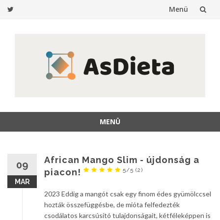
Menü
Ugrás
a
tartalomra
MENÜ
Ugrás
a
tartalomra
African Mango Slim - újdonság a
09
5/5
(2)
piacon!
MAR
2023 Eddig a mangót csak egy finom édes gyümölccsel
hozták összefüggésbe, de mióta felfedezték
csodálatos karcsúsító tulajdonságait, kétféleképpen is