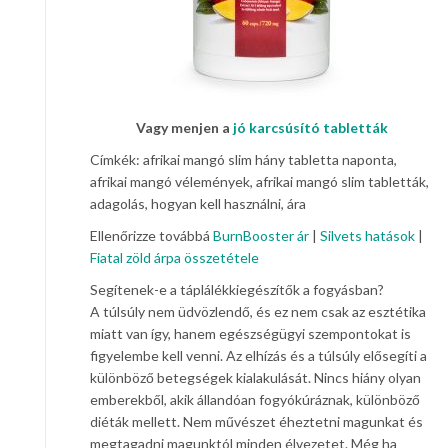
Vagy menjen a
jó karcsúsító tabletták
Címkék: afrikai mangó slim hány tabletta naponta,
afrikai mangó vélemények, afrikai mangó slim tabletták,
adagolás, hogyan kell használni, ára
Ellenőrizze továbbá
BurnBooster ár
|
Silvets hatások
|
Fiatal zöld árpa összetétele
Segítenek-e a táplálékkiegészítők a fogyásban?
A túlsúly nem üdvözlendő, és ez nem csak az esztétika
miatt van így, hanem egészségügyi szempontokat is
figyelembe kell venni. Az elhízás és a túlsúly elősegíti a
különböző betegségek kialakulását. Nincs hiány olyan
emberekből, akik állandóan fogyókúráznak, különböző
diéták mellett. Nem művészet éheztetni magunkat és
megtagadni magunktól minden élvezetet. Még ha