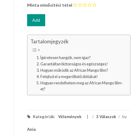
Minta minősítési tétel
Tartalomjegyzék
Ígéretesen hangzik, nem igaz?
Garantáltan biztonságos és egészséges!
Hogyan működik az African Mango Slim?
Felejtsd el a megerőltető diétákat!
Hogyan rendelhetem meg az African Mango Slim-
et?
Kategóriák:
Vélemények
/
3 Válaszok
/
by
Ania