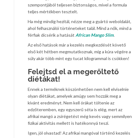
szempontjából teljesen biztonságos, mivel a formula
teljes mértékben tesztelt.
Ha még mindig hezitál, nézze meg a gyártó weboldalát,
ahol felhasználói történeteket talál. Mind a nők, mind a
férfiak dicsérik a hatását
African Mango Slim
.
Az első hatások már a kezelés megkezdését követő
első két hétben megmutatkoznak, míg a kúra végére a
súly akár több mint egy tucat kilogrammal is csökken!
Felejtsd el a megerőltető
diétákat!
Ennek a terméknek köszönhetően nem kell elviselnie
olyan diétákat, amelyek amúgy sem hozzák meg a
kívánt eredményt. Nem kell órákat töltenie az
edzőteremben, egy egyszerű séta is elég, mert az
afrikai mangó a zsírégetést még kevés vagy semmilyen
fizikai aktivitás mellett is hatékonnyá teszi.
Igen, jól olvastad! Az afrikai mangóval történő kezelés