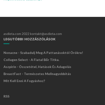
asdieta.com 2022 kontakt@asdieta.com
LEGUTÓBBI HOZZÁSZÓLÁSOK
Nonacne - Szabadulj Meg A Pattanásoktól Örökre!
Collagen Select - A Fiatal Bőr Titka.
Aszpirin - Összetétel, Hatások És Adagolás
BreastFast - Természetes Mellnagyobbítás
Mit Kell Enni A Fogyáshoz?
RSS