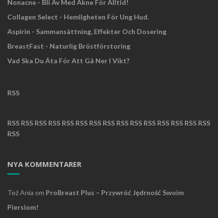
Nonacne - Bli Av Med Akne För Alltid!
Collagen Select - Hemligheten För Ung Hud.
Aspirin - Sammansättning, Effekter Och Dosering
BreastFast - Naturlig Bröstförstoring
Vad Ska Du Äta För Att Gå Ner I Vikt?
RSS
RSS
RSS
RSS
RSS
RSS
RSS
RSS
RSS
RSS
RSS
RSS
RSS
RSS
RSS
RSS
RSS
NYA KOMMENTARER
Też Ania
om
ProBreast Plus – Przywróć Jędrność Swoim
Piersiom!