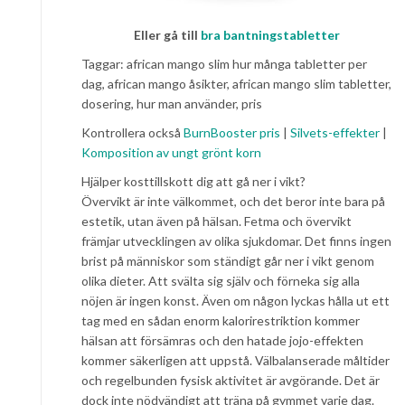
Eller gå till
bra bantningstabletter
Taggar: african mango slim hur många tabletter per
dag, african mango åsikter, african mango slim tabletter,
dosering, hur man använder, pris
Kontrollera också
BurnBooster pris
|
Silvets-effekter
|
Komposition av ungt grönt korn
Hjälper kosttillskott dig att gå ner i vikt?
Övervikt är inte välkommet, och det beror inte bara på
estetik, utan även på hälsan. Fetma och övervikt
främjar utvecklingen av olika sjukdomar. Det finns ingen
brist på människor som ständigt går ner i vikt genom
olika dieter. Att svälta sig själv och förneka sig alla
nöjen är ingen konst. Även om någon lyckas hålla ut ett
tag med en sådan enorm kalorirestriktion kommer
hälsan att försämras och den hatade jojo-effekten
kommer säkerligen att uppstå. Välbalanserade måltider
och regelbunden fysisk aktivitet är avgörande. Det är
dock inte nödvändigt att träna på gymmet varje dag.