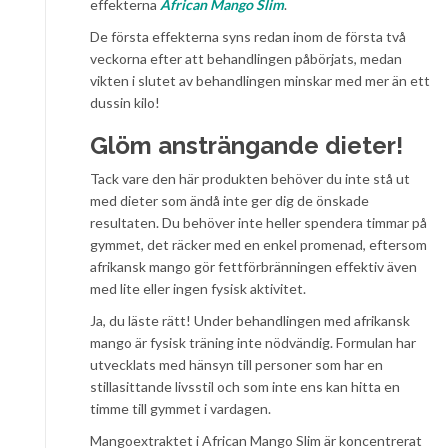
effekterna
African Mango Slim
.
De första effekterna syns redan inom de första två
veckorna efter att behandlingen påbörjats, medan
vikten i slutet av behandlingen minskar med mer än ett
dussin kilo!
Glöm ansträngande dieter!
Tack vare den här produkten behöver du inte stå ut
med dieter som ändå inte ger dig de önskade
resultaten. Du behöver inte heller spendera timmar på
gymmet, det räcker med en enkel promenad, eftersom
afrikansk mango gör fettförbränningen effektiv även
med lite eller ingen fysisk aktivitet.
Ja, du läste rätt! Under behandlingen med afrikansk
mango är fysisk träning inte nödvändig. Formulan har
utvecklats med hänsyn till personer som har en
stillasittande livsstil och som inte ens kan hitta en
timme till gymmet i vardagen.
Mangoextraktet i African Mango Slim är koncentrerat