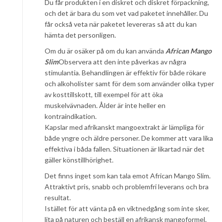
Du får produkten i en diskret och diskret förpackning,
och det är bara du som vet vad paketet innehåller. Du
får också veta när paketet levereras så att du kan
hämta det personligen.
Om du är osäker på om du kan använda
African Mango
Slim
Observera att den inte påverkas av några
stimulantia. Behandlingen är effektiv för både rökare
och alkoholister samt för dem som använder olika typer
av kosttillskott, till exempel för att öka
muskelvävnaden. Ålder är inte heller en
kontraindikation.
Kapslar med afrikanskt mangoextrakt är lämpliga för
både yngre och äldre personer. De kommer att vara lika
effektiva i båda fallen. Situationen är likartad när det
gäller könstillhörighet.
Det finns inget som kan tala emot African Mango Slim.
Attraktivt pris, snabb och problemfri leverans och bra
resultat.
Istället för att vänta på en viktnedgång som inte sker,
lita på naturen och beställ en afrikansk mangoformel.