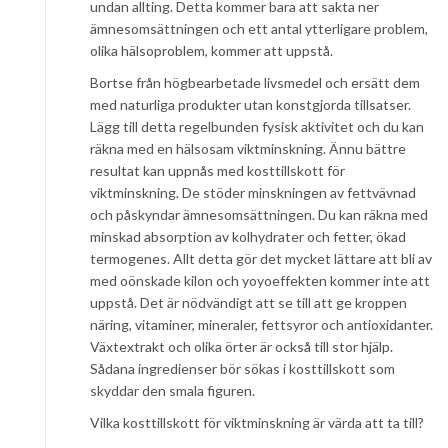
undan allting. Detta kommer bara att sakta ner
ämnesomsättningen och ett antal ytterligare problem,
olika hälsoproblem, kommer att uppstå.
Bortse från högbearbetade livsmedel och ersätt dem
med naturliga produkter utan konstgjorda tillsatser.
Lägg till detta regelbunden fysisk aktivitet och du kan
räkna med en hälsosam viktminskning. Ännu bättre
resultat kan uppnås med kosttillskott för
viktminskning. De stöder minskningen av fettvävnad
och påskyndar ämnesomsättningen. Du kan räkna med
minskad absorption av kolhydrater och fetter, ökad
termogenes. Allt detta gör det mycket lättare att bli av
med oönskade kilon och yoyoeffekten kommer inte att
uppstå. Det är nödvändigt att se till att ge kroppen
näring, vitaminer, mineraler, fettsyror och antioxidanter.
Växtextrakt och olika örter är också till stor hjälp.
Sådana ingredienser bör sökas i kosttillskott som
skyddar den smala figuren.
Vilka kosttillskott för viktminskning är värda att ta till?