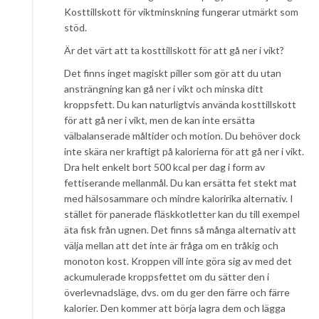
Kosttillskott för viktminskning fungerar utmärkt som
stöd.
Är det värt att ta kosttillskott för att gå ner i vikt?
Det finns inget magiskt piller som gör att du utan
ansträngning kan gå ner i vikt och minska ditt
kroppsfett. Du kan naturligtvis använda kosttillskott
för att gå ner i vikt, men de kan inte ersätta
välbalanserade måltider och motion. Du behöver dock
inte skära ner kraftigt på kalorierna för att gå ner i vikt.
Dra helt enkelt bort 500 kcal per dag i form av
fettiserande mellanmål. Du kan ersätta fet stekt mat
med hälsosammare och mindre kaloririka alternativ. I
stället för panerade fläskkotletter kan du till exempel
äta fisk från ugnen. Det finns så många alternativ att
välja mellan att det inte är fråga om en tråkig och
monoton kost. Kroppen vill inte göra sig av med det
ackumulerade kroppsfettet om du sätter den i
överlevnadsläge, dvs. om du ger den färre och färre
kalorier. Den kommer att börja lagra dem och lägga