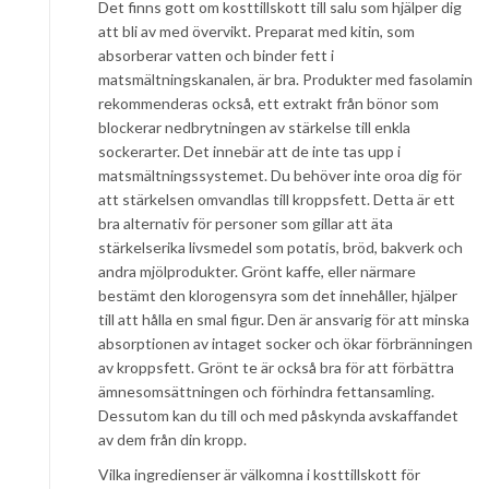
Det finns gott om kosttillskott till salu som hjälper dig
att bli av med övervikt. Preparat med kitin, som
absorberar vatten och binder fett i
matsmältningskanalen, är bra. Produkter med fasolamin
rekommenderas också, ett extrakt från bönor som
blockerar nedbrytningen av stärkelse till enkla
sockerarter. Det innebär att de inte tas upp i
matsmältningssystemet. Du behöver inte oroa dig för
att stärkelsen omvandlas till kroppsfett. Detta är ett
bra alternativ för personer som gillar att äta
stärkelserika livsmedel som potatis, bröd, bakverk och
andra mjölprodukter. Grönt kaffe, eller närmare
bestämt den klorogensyra som det innehåller, hjälper
till att hålla en smal figur. Den är ansvarig för att minska
absorptionen av intaget socker och ökar förbränningen
av kroppsfett. Grönt te är också bra för att förbättra
ämnesomsättningen och förhindra fettansamling.
Dessutom kan du till och med påskynda avskaffandet
av dem från din kropp.
Vilka ingredienser är välkomna i kosttillskott för