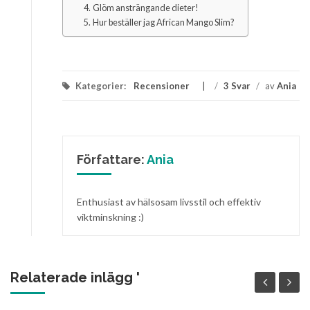
Glöm ansträngande dieter!
Hur beställer jag African Mango Slim?
Kategorier:
Recensioner
/
3 Svar
/
av
Ania
Författare:
Ania
Enthusiast av hälsosam livsstil och effektiv
viktminskning :)
Relaterade inlägg '