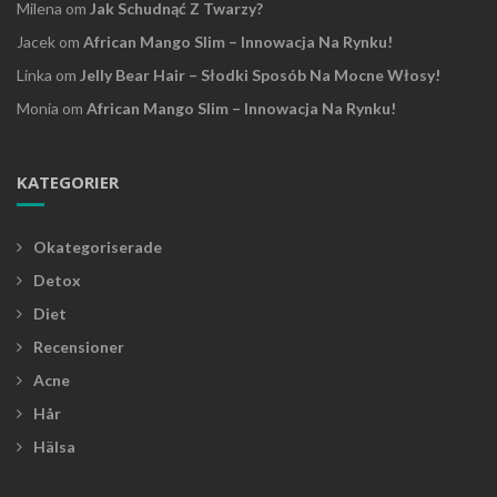
Milena
om
Jak Schudnąć Z Twarzy?
Jacek
om
African Mango Slim – Innowacja Na Rynku!
Linka
om
Jelly Bear Hair – Słodki Sposób Na Mocne Włosy!
Monia
om
African Mango Slim – Innowacja Na Rynku!
KATEGORIER
Okategoriserade
Detox
Diet
Recensioner
Acne
Hår
Hälsa