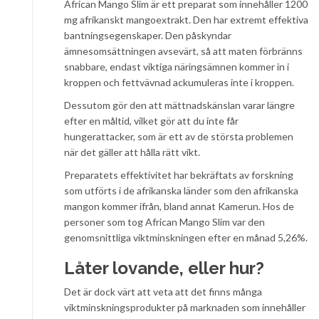
African Mango Slim är ett preparat som innehåller 1200
mg afrikanskt mangoextrakt. Den har extremt effektiva
bantningsegenskaper. Den påskyndar
ämnesomsättningen avsevärt, så att maten förbränns
snabbare, endast viktiga näringsämnen kommer in i
kroppen och fettvävnad ackumuleras inte i kroppen.
Dessutom gör den att mättnadskänslan varar längre
efter en måltid, vilket gör att du inte får
hungerattacker, som är ett av de största problemen
när det gäller att hålla rätt vikt.
Preparatets effektivitet har bekräftats av forskning
som utförts i de afrikanska länder som den afrikanska
mangon kommer ifrån, bland annat Kamerun. Hos de
personer som tog African Mango Slim var den
genomsnittliga viktminskningen efter en månad 5,26%.
Låter lovande, eller hur?
Det är dock värt att veta att det finns många
viktminskningsprodukter på marknaden som innehåller