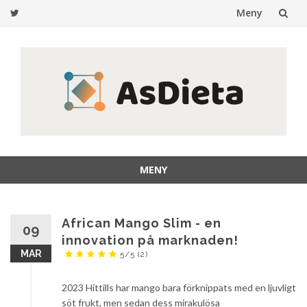
Meny
Hoppa
till
innehåll
MENY
Hoppa
till
innehåll
African Mango Slim - en
09
innovation på marknaden!
MAR
5/5
(2)
2023 Hittills har mango bara förknippats med en ljuvligt
söt frukt, men sedan dess mirakulösa