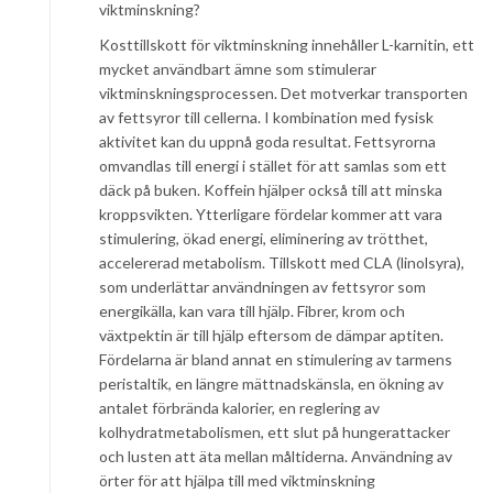
viktminskning?
Kosttillskott för viktminskning innehåller L-karnitin, ett
mycket användbart ämne som stimulerar
viktminskningsprocessen. Det motverkar transporten
av fettsyror till cellerna. I kombination med fysisk
aktivitet kan du uppnå goda resultat. Fettsyrorna
omvandlas till energi i stället för att samlas som ett
däck på buken. Koffein hjälper också till att minska
kroppsvikten. Ytterligare fördelar kommer att vara
stimulering, ökad energi, eliminering av trötthet,
accelererad metabolism. Tillskott med CLA (linolsyra),
som underlättar användningen av fettsyror som
energikälla, kan vara till hjälp. Fibrer, krom och
växtpektin är till hjälp eftersom de dämpar aptiten.
Fördelarna är bland annat en stimulering av tarmens
peristaltik, en längre mättnadskänsla, en ökning av
antalet förbrända kalorier, en reglering av
kolhydratmetabolismen, ett slut på hungerattacker
och lusten att äta mellan måltiderna. Användning av
örter för att hjälpa till med viktminskning