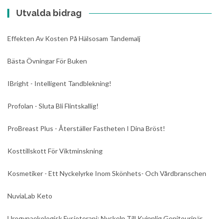
Utvalda bidrag
Effekten Av Kosten På Hälsosam Tandemalj
Bästa Övningar För Buken
IBright - Intelligent Tandblekning!
Profolan - Sluta Bli Flintskallig!
ProBreast Plus - Återställer Fastheten I Dina Bröst!
Kosttillskott För Viktminskning
Kosmetiker - Ett Nyckelyrke Inom Skönhets- Och Vårdbranschen
NuviaLab Keto
Urogynaekologisk Fysioterapi: Nyckeln Till Kvinnlig Genitourinär