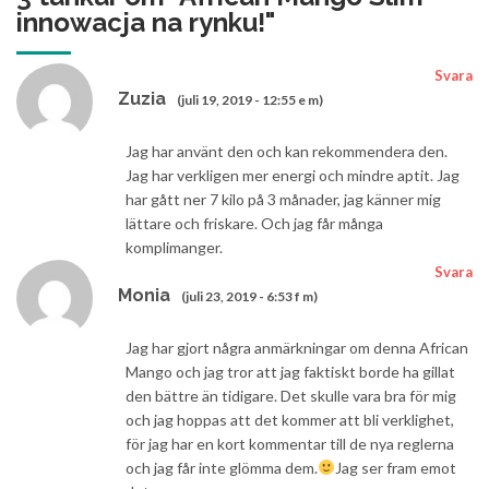
innowacja na rynku!
"
Svara
Zuzia
(juli 19, 2019 - 12:55 e m)
Jag har använt den och kan rekommendera den.
Jag har verkligen mer energi och mindre aptit. Jag
har gått ner 7 kilo på 3 månader, jag känner mig
lättare och friskare. Och jag får många
komplimanger.
Svara
Monia
(juli 23, 2019 - 6:53 f m)
Jag har gjort några anmärkningar om denna African
Mango och jag tror att jag faktiskt borde ha gillat
den bättre än tidigare. Det skulle vara bra för mig
och jag hoppas att det kommer att bli verklighet,
för jag har en kort kommentar till de nya reglerna
och jag får inte glömma dem.
Jag ser fram emot