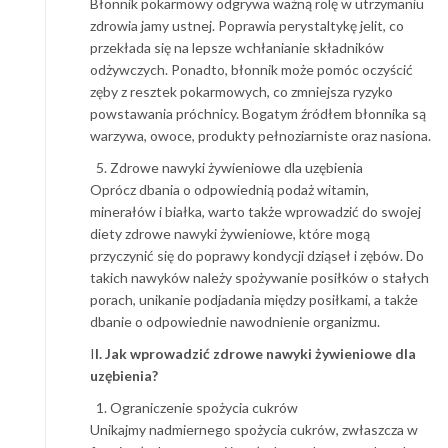
Błonnik pokarmowy odgrywa ważną rolę w utrzymaniu
zdrowia jamy ustnej. Poprawia perystaltykę jelit, co
przekłada się na lepsze wchłanianie składników
odżywczych. Ponadto, błonnik może pomóc oczyścić
zęby z resztek pokarmowych, co zmniejsza ryzyko
powstawania próchnicy. Bogatym źródłem błonnika są
warzywa, owoce, produkty pełnoziarniste oraz nasiona.
Zdrowe nawyki żywieniowe dla uzębienia
Oprócz dbania o odpowiednią podaż witamin,
minerałów i białka, warto także wprowadzić do swojej
diety zdrowe nawyki żywieniowe, które mogą
przyczynić się do poprawy kondycji dziąseł i zębów. Do
takich nawyków należy spożywanie posiłków o stałych
porach, unikanie podjadania między posiłkami, a także
dbanie o odpowiednie nawodnienie organizmu.
I
I. Jak wprowadzić zdrowe nawyki żywieniowe dla
uzębienia?
Ograniczenie spożycia cukrów
Unikajmy nadmiernego spożycia cukrów, zwłaszcza w