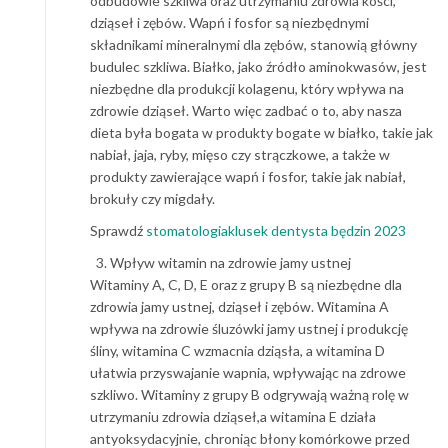
odbudowie szkliwa oraz utrzymaniu zdrowia kości,
dziąseł i zębów. Wapń i fosfor są niezbędnymi
składnikami mineralnymi dla zębów, stanowią główny
budulec szkliwa. Białko, jako źródło aminokwasów, jest
niezbędne dla produkcji kolagenu, który wpływa na
zdrowie dziąseł. Warto więc zadbać o to, aby nasza
dieta była bogata w produkty bogate w białko, takie jak
nabiał, jaja, ryby, mięso czy strączkowe, a także w
produkty zawierające wapń i fosfor, takie jak nabiał,
brokuły czy migdały.
Sprawdź
stomatologiaklusek dentysta będzin 2023
Wpływ witamin na zdrowie jamy ustnej
Witaminy A, C, D, E oraz z grupy B są niezbędne dla
zdrowia jamy ustnej, dziąseł i zębów. Witamina A
wpływa na zdrowie śluzówki jamy ustnej i produkcję
śliny, witamina C wzmacnia dziąsła, a witamina D
ułatwia przyswajanie wapnia, wpływając na zdrowe
szkliwo. Witaminy z grupy B odgrywają ważną rolę w
utrzymaniu zdrowia dziąseł,a witamina E działa
antyoksydacyjnie, chroniąc błony komórkowe przed