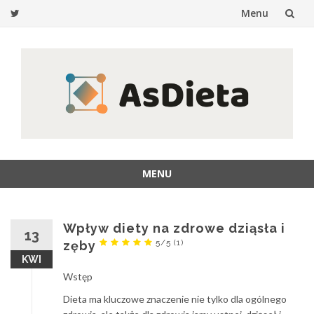
Menu
Przejdź
do
treści
MENU
Przejdź
do
treści
Wpływ diety na zdrowe dziąsła i
13
5/5
(1)
zęby
KWI
Wstęp
Dieta ma kluczowe znaczenie nie tylko dla ogólnego