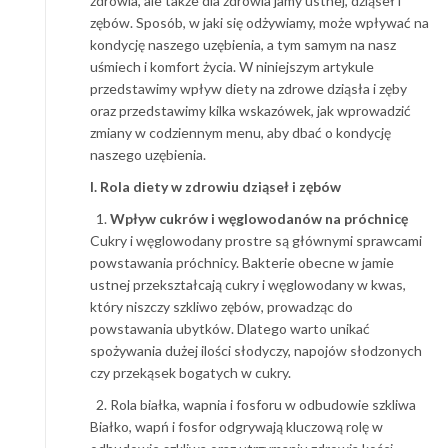
zdrowia, ale także dla zdrowia jamy ustnej, dziąseł i
zębów. Sposób, w jaki się odżywiamy, może wpływać na
kondycję naszego uzębienia, a tym samym na nasz
uśmiech i komfort życia. W niniejszym artykule
przedstawimy wpływ diety na zdrowe dziąsła i zęby
oraz przedstawimy kilka wskazówek, jak wprowadzić
zmiany w codziennym menu, aby dbać o kondycję
naszego uzębienia.
I. Rola diety w zdrowiu dziąseł i zębów
Wpływ cukrów i węglowodanów na próchnicę
Cukry i węglowodany prostre są głównymi sprawcami
powstawania próchnicy. Bakterie obecne w jamie
ustnej przekształcają cukry i węglowodany w kwas,
który niszczy szkliwo zębów, prowadząc do
powstawania ubytków. Dlatego warto unikać
spożywania dużej ilości słodyczy, napojów słodzonych
czy przekąsek bogatych w cukry.
Rola białka, wapnia i fosforu w odbudowie szkliwa
Białko, wapń i fosfor odgrywają kluczową rolę w