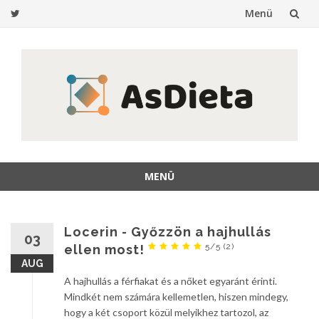
Menü
Ugrás
a
tartalomra
MENÜ
Ugrás
a
tartalomra
Locerin - Győzzön a hajhullás
03
5/5
(2)
ellen most!
AUG
A hajhullás a férfiakat és a nőket egyaránt érinti.
Mindkét nem számára kellemetlen, hiszen mindegy,
hogy a két csoport közül melyikhez tartozol, az