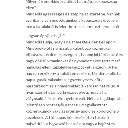
Milyen étrend-kiegészítőket használjunk kopaszság
ellen?
Mindenki egészséges és szép hajat szeretne. Vannak
azonban olyan esetek, amikor a kopaszodás első jelei
már a fiataloknál is jelentkeznek. Lehet ezt orvosolni?
Hogyan ápolja a haját?
Mindenki tudja, hogy a hajat megfelelően kell ápolni.
Mindenekelőtt nemcsak a különböző kozmetikai
eljárásokat érdemes elvégezni, hanem jól táplálkozni és
nagy dózisú vitaminokat és nyomelemeket tartalmazó
hajhullás elleni táplálékkiegészítőket is szedni. A haj
nagyon érzékeny a külső tényezőkre. Mindenekelőtt a
napsugarak, valamint a légszennyezés, sőt a
páratartalom és a hőmérséklet is károsan hat rájuk. A
nyári szünet után bárki észreveheti, hogy a haj
világosabbá és törékenyebbé vált. Néha a haj állapotát
jelentősen ronthatják a rosszul megválasztott
kozmetikumok vagy az intenzív ápoló és kondicionáló
kezelések. A túl magas hőmérsékleten történő
hajszárítás, a hajvasaló használata vagy a hajfestés