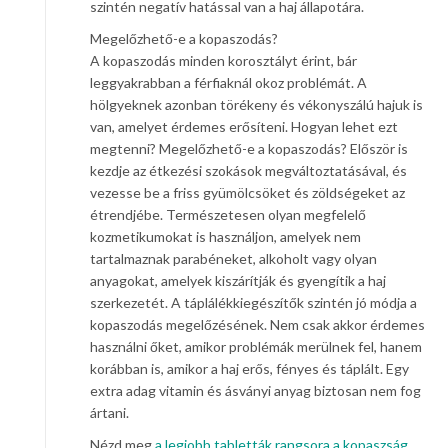
szintén negatív hatással van a haj állapotára.
Megelőzhető-e a kopaszodás?
A kopaszodás minden korosztályt érint, bár
leggyakrabban a férfiaknál okoz problémát. A
hölgyeknek azonban törékeny és vékonyszálú hajuk is
van, amelyet érdemes erősíteni. Hogyan lehet ezt
megtenni? Megelőzhető-e a kopaszodás? Először is
kezdje az étkezési szokások megváltoztatásával, és
vezesse be a friss gyümölcsöket és zöldségeket az
étrendjébe. Természetesen olyan megfelelő
kozmetikumokat is használjon, amelyek nem
tartalmaznak parabéneket, alkoholt vagy olyan
anyagokat, amelyek kiszárítják és gyengítik a haj
szerkezetét. A táplálékkiegészítők szintén jó módja a
kopaszodás megelőzésének. Nem csak akkor érdemes
használni őket, amikor problémák merülnek fel, hanem
korábban is, amikor a haj erős, fényes és táplált. Egy
extra adag vitamin és ásványi anyag biztosan nem fog
ártani.
Nézd meg
a legjobb tabletták rangsora a kopaszság