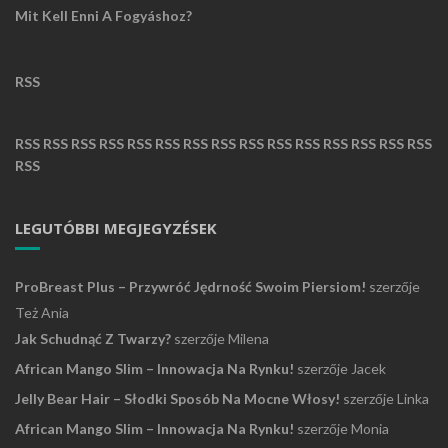
Mit Kell Enni A Fogyáshoz?
RSS
RSS
RSS
RSS
RSS
RSS
RSS
RSS
RSS
RSS
RSS
RSS
RSS
RSS
RSS
RSS
RSS
LEGUTÓBBI MEGJEGYZÉSEK
ProBreast Plus – Przywróć Jędrność Swoim Piersiom!
szerzője
Też Ania
Jak Schudnąć Z Twarzy?
szerzője
Milena
African Mango Slim – Innowacja Na Rynku!
szerzője
Jacek
Jelly Bear Hair – Słodki Sposób Na Mocne Włosy!
szerzője
Linka
African Mango Slim – Innowacja Na Rynku!
szerzője
Monia