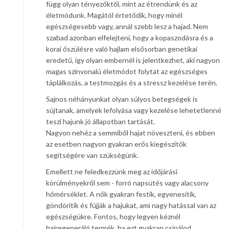
függ olyan tényezőktől, mint az étrendünk és az
életmódunk. Magától értetődik, hogy minél
egészségesebb vagy, annál szebb lesz a hajad. Nem
szabad azonban elfelejteni, hogy a kopaszodásra és a
korai őszülésre való hajlam elsősorban genetikai
eredetű, így olyan embernél is jelentkezhet, aki nagyon
magas színvonalú életmódot folytat az egészséges
táplálkozás, a testmozgás és a stressz kezelése terén.
Sajnos néhányunkat olyan súlyos betegségek is
sújtanak, amelyek lefolyása vagy kezelése lehetetlenné
teszi hajunk jó állapotban tartását.
Nagyon nehéz a semmiből hajat növeszteni, és ebben
az esetben nagyon gyakran erős kiegészítők
segítségére van szükségünk.
Emellett ne feledkezzünk meg az időjárási
körülményekről sem - forró napsütés vagy alacsony
hőmérséklet. A nők gyakran festik, egyenesítik,
göndörítik és fújják a hajukat, ami nagy hatással van az
egészségükre. Fontos, hogy legyen kéznél
hajregeneráló termék, ha ezt gyakran csinálod.