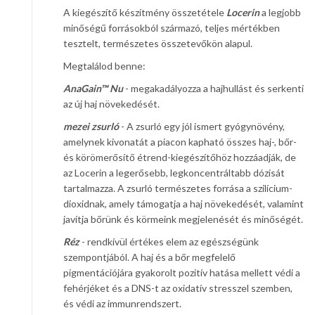
A kiegészítő készítmény összetétele
Locerin
a legjobb
minőségű forrásokból származó, teljes mértékben
tesztelt, természetes összetevőkön alapul.
Megtalálod benne:
AnaGain™ Nu
- megakadályozza a hajhullást és serkenti
az új haj növekedését.
mezei zsurló
- A zsurló egy jól ismert gyógynövény,
amelynek kivonatát a piacon kapható összes haj-, bőr-
és körömerősítő étrend-kiegészítőhöz hozzáadják, de
az Locerin a legerősebb, legkoncentráltabb dózisát
tartalmazza. A zsurló természetes forrása a szilícium-
dioxidnak, amely támogatja a haj növekedését, valamint
javítja bőrünk és körmeink megjelenését és minőségét.
Réz
- rendkívül értékes elem az egészségünk
szempontjából. A haj és a bőr megfelelő
pigmentációjára gyakorolt pozitív hatása mellett védi a
fehérjéket és a DNS-t az oxidatív stresszel szemben,
és védi az immunrendszert.