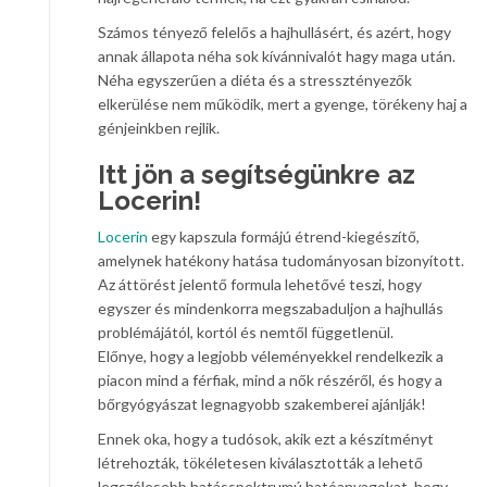
Számos tényező felelős a hajhullásért, és azért, hogy
annak állapota néha sok kívánnivalót hagy maga után.
Néha egyszerűen a diéta és a stressztényezők
elkerülése nem működik, mert a gyenge, törékeny haj a
génjeinkben rejlik.
Itt jön a segítségünkre az
Locerin!
Locerin
egy kapszula formájú étrend-kiegészítő,
amelynek hatékony hatása tudományosan bizonyított.
Az áttörést jelentő formula lehetővé teszi, hogy
egyszer és mindenkorra megszabaduljon a hajhullás
problémájától, kortól és nemtől függetlenül.
Előnye, hogy a legjobb véleményekkel rendelkezik a
piacon mind a férfiak, mind a nők részéről, és hogy a
bőrgyógyászat legnagyobb szakemberei ajánlják!
Ennek oka, hogy a tudósok, akik ezt a készítményt
létrehozták, tökéletesen kiválasztották a lehető
legszélesebb hatásspektrumú hatóanyagokat, hogy