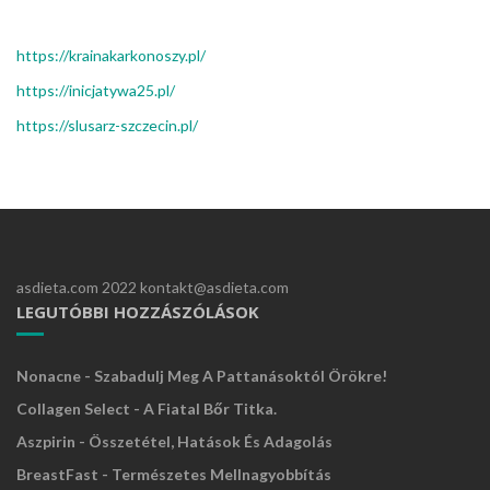
https://krainakarkonoszy.pl/
https://inicjatywa25.pl/
https://slusarz-szczecin.pl/
asdieta.com 2022 kontakt@asdieta.com
LEGUTÓBBI HOZZÁSZÓLÁSOK
Nonacne - Szabadulj Meg A Pattanásoktól Örökre!
Collagen Select - A Fiatal Bőr Titka.
Aszpirin - Összetétel, Hatások És Adagolás
BreastFast - Természetes Mellnagyobbítás