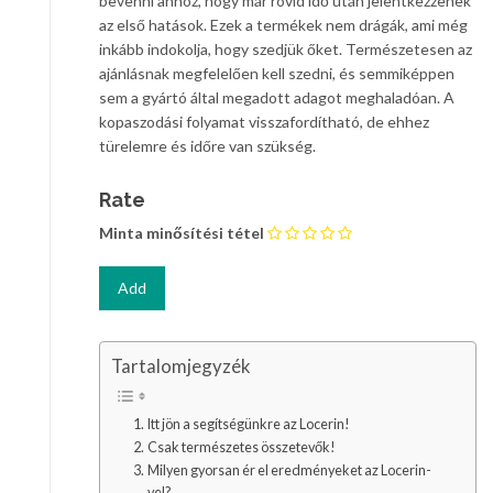
bevenni ahhoz, hogy már rövid idő után jelentkezzenek
az első hatások. Ezek a termékek nem drágák, ami még
inkább indokolja, hogy szedjük őket. Természetesen az
ajánlásnak megfelelően kell szedni, és semmiképpen
sem a gyártó által megadott adagot meghaladóan. A
kopaszodási folyamat visszafordítható, de ehhez
türelemre és időre van szükség.
Rate
Minta minősítési tétel
Tartalomjegyzék
Itt jön a segítségünkre az Locerin!
Csak természetes összetevők!
Milyen gyorsan ér el eredményeket az Locerin-
vel?