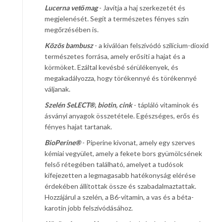
Lucerna vetőmag
- Javítja a haj szerkezetét és
megjelenését. Segít a természetes fényes szín
megőrzésében is.
Közös bambusz
- a kiválóan felszívódó szilícium-dioxid
természetes forrása, amely erősíti a hajat és a
körmöket. Ezáltal kevésbé sérülékenyek, és
megakadályozza, hogy törékennyé és törékennyé
váljanak.
Szelén SeLECT®, biotin, cink
- tápláló vitaminok és
ásványi anyagok összetétele. Egészséges, erős és
fényes hajat tartanak.
BioPerine®
- Piperine kivonat, amely egy szerves
kémiai vegyület, amely a fekete bors gyümölcsének
felső rétegében található, amelyet a tudósok
kifejezetten a legmagasabb hatékonyság elérése
érdekében állítottak össze és szabadalmaztattak.
Hozzájárul a szelén, a B6-vitamin, a vas és a béta-
karotin jobb felszívódásához.