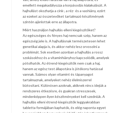
emellett megakadályozza a korpásodás kialakulását. A
hajhullást okozhatja a cink-, a réz- és a vashiány, ezért
az ezeket az összetevőket tartalmazó készítmények
szintén ajánlottak erre az állapotra.
Miért használjon hajhullás elleni kiegészítőket?
Az egészséges és fényes haj nemcsak szép, hanem az
egészség jele is. A hajhullásnak természetesen lehet
genetikai alapja is, és akkor nehéz lesz orvosolni a
problémát. Sok esetben azonban a hajhullás a rossz
szokásokhoz és a vitaminhiányhoz kapcsolódik, amelyek
pótolhatók. Az étrend-kiegészítők nem csak a haj,
hanem az egész test állapotára is jótékony hatással
vannak. Számos olyan vitamint és tápanyagot
tartalmaznak, amelyeket nehéz élelmiszerrel
biztosítani. Különösen azoknak, akiknek nincs idejük a
rendszeres étkezésre, és gyakran stresszesek,
mindenképpen ilyen készítményeket kell szedniük. A
hajhullás elleni étrend-kiegészítők leggyakrabban
tabletta formájában kaphatók, és elég naponta egyet