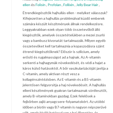
ellen
és
Folisin
,
Profolan
,
Follixin
,
Jelly Bear Hair
,
Étrendkiegészítők hajhullás ellen - melyiket válasszuk?
Kifejezetten a hajhullás problémáival küzdő emberek
számára készült készítmények állnak rendelkezésre.
Leggyakrabban ezek olyan több összetevőből álló
kiegészítők, amelyek összetételükben a mezei zsurló
vagy a bambusz kivonatát tartalmazzák. Milyen egyéb
összetevőket kell tartalmaznia a kopaszodásra szánt
étrend-kiegészítőknek? Először is szilícium, amely
erősíti és rugalmasságot ad a hajnak. Az A-vitamin
serkenti a hajhagymák növekedését, és védi a hajat a
káros külső hatásoktól. A bőr vaszkularizációját javítja a
C-vitamin, amely aktívan részt vesz a
kollagénszintézisben. Az E-vitamin és a B5-vitamin
jelentősen felgyorsítja a haj növekedését. A hajhullás
elleni készítmények gyakran tartalmaznak sörélesztőt,
amely B-vitaminokban gazdag. Ezek felelősek a
fejbőrben zajló anyagcsere-folyamatokért. Az utóbbi
időben a biotin vagy B7-vitamin is nagyon népszerűvé
vált, amely kiváló hatással van a haj állapotára, és