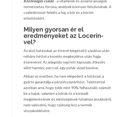
Közönséges csalán
- a vitaminok és ásványi anyagok
természetes forrása, amelyek könnyen felszívódnak. A
csalánkivonat felelős a haj, a bőr és a köröm
erősítéséért.
Milyen gyorsan ér el
eredményeket az Locerin-
vel?
Az első hatásokat az étrend-kiegészítő szedése után
néhány héttel a kezelés megkezdése után fogja
észrevenni. Az adagolás napi két kapszula, étkezés
előtt harminc perccel, egy pohár vízzel bevéve.
Abban az esetben, ha nem elégedett a hatással, a
gyártó garantálja a pénzvisszatérítést. Tekintettel
azonban arra, hogy több mint 90% felhasználó számolt
be a hajuk, valamint a bőrük és a körmeik
megjelenésének és minőségének hatalmas javulásáról,
nem valószínű, hogy szükség lesz a termék
visszaküldésére.