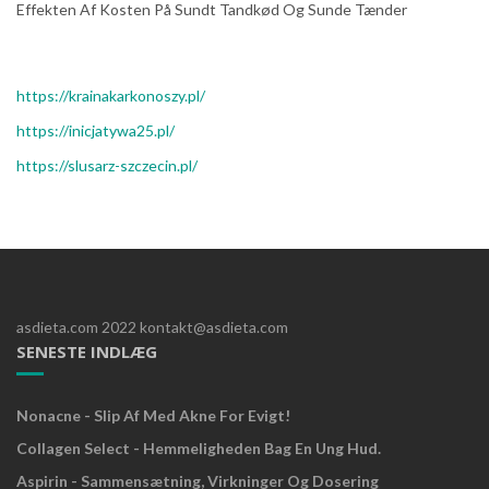
Effekten Af Kosten På Sundt Tandkød Og Sunde Tænder
https://krainakarkonoszy.pl/
https://inicjatywa25.pl/
https://slusarz-szczecin.pl/
asdieta.com 2022 kontakt@asdieta.com
SENESTE INDLÆG
Nonacne - Slip Af Med Akne For Evigt!
Collagen Select - Hemmeligheden Bag En Ung Hud.
Aspirin - Sammensætning, Virkninger Og Dosering