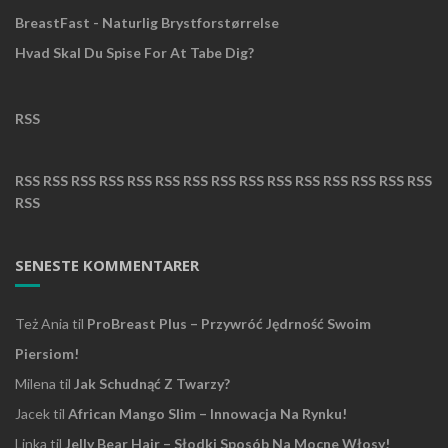
BreastFast - Naturlig Brystforstørrelse
Hvad Skal Du Spise For At Tabe Dig?
RSS
RSS
RSS
RSS
RSS
RSS
RSS
RSS
RSS
RSS
RSS
RSS
RSS
RSS
RSS
RSS
RSS
SENESTE KOMMENTARER
Też Ania
til
ProBreast Plus – Przywróć Jędrność Swoim
Piersiom!
Milena
til
Jak Schudnąć Z Twarzy?
Jacek
til
African Mango Slim – Innowacja Na Rynku!
Linka
til
Jelly Bear Hair – Słodki Sposób Na Mocne Włosy!