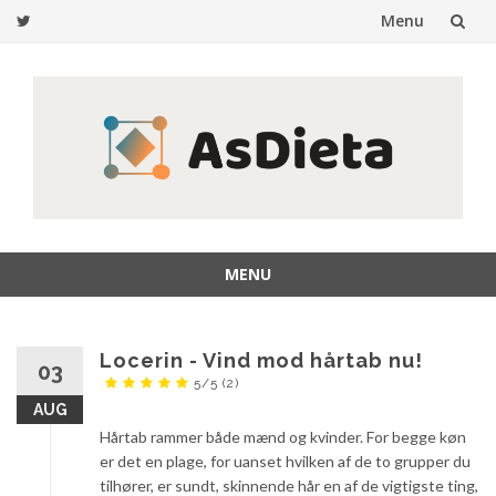
Menu
Gå
til
indhold
MENU
Gå
til
indhold
Locerin - Vind mod hårtab nu!
03
5/5
(2)
AUG
Hårtab rammer både mænd og kvinder. For begge køn
er det en plage, for uanset hvilken af de to grupper du
tilhører, er sundt, skinnende hår en af de vigtigste ting,