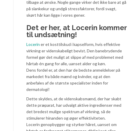
tilbage at ønske. Nogle gange virker det ikke bare at gå
på slankekur og undgå stressfaktorer, fordi svagt,
skørt hår kan ligge i vores gener.
Det er her, at Locerin kommer
til undsætning!
Locerin
er et kosttilskud i kapselform, hvis effektive
virkning er videnskabeligt bevist. Den banebrydende
formel gør det muligt at slippe af med problemet med
hårtab én gang for alle, uanset alder og køn.
Dens fordel er, at den har de bedste anmeldelser på
markedet fra både mænd og kvinder, og at den
anbefales af de største specialister inden for
dermatologi!
Dette skyldes, at de videnskabsmænd, der har skabt
dette præparat, har udvalgt aktive ingredienser med
det bredest mulige spektrum af virkning, så de
stimulerer hinanden og øger effektiviteten.
Locerin genopbygger og styrker håret, uanset om
hårtab er forårsaget af hormoner, dårlig kost eller