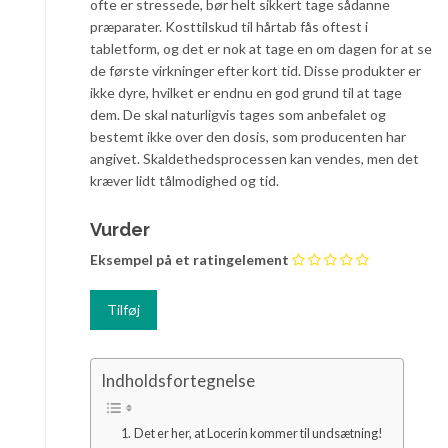
ofte er stressede, bør helt sikkert tage sådanne
præparater. Kosttilskud til hårtab fås oftest i
tabletform, og det er nok at tage en om dagen for at se
de første virkninger efter kort tid. Disse produkter er
ikke dyre, hvilket er endnu en god grund til at tage
dem. De skal naturligvis tages som anbefalet og
bestemt ikke over den dosis, som producenten har
angivet. Skaldethedsprocessen kan vendes, men det
kræver lidt tålmodighed og tid.
Vurder
Eksempel på et ratingelement
Indholdsfortegnelse
Det er her, at Locerin kommer til undsætning!