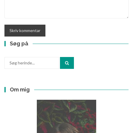
Søg på
Søg
efter:
Om mig