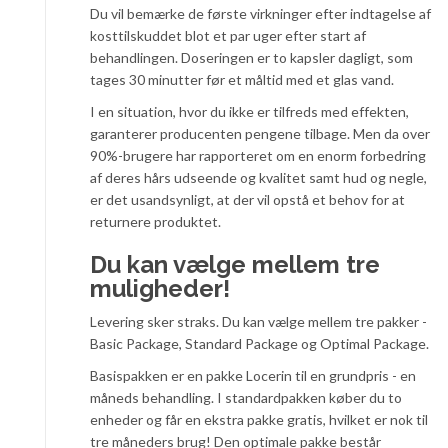
Du vil bemærke de første virkninger efter indtagelse af
kosttilskuddet blot et par uger efter start af
behandlingen. Doseringen er to kapsler dagligt, som
tages 30 minutter før et måltid med et glas vand.
I en situation, hvor du ikke er tilfreds med effekten,
garanterer producenten pengene tilbage. Men da over
90%-brugere har rapporteret om en enorm forbedring
af deres hårs udseende og kvalitet samt hud og negle,
er det usandsynligt, at der vil opstå et behov for at
returnere produktet.
Du kan vælge mellem tre
muligheder!
Levering sker straks. Du kan vælge mellem tre pakker -
Basic Package, Standard Package og Optimal Package.
Basispakken er en pakke Locerin til en grundpris - en
måneds behandling. I standardpakken køber du to
enheder og får en ekstra pakke gratis, hvilket er nok til
tre måneders brug! Den optimale pakke består