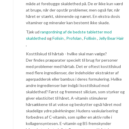
måde at forebygge skaldethed på. De er ikke kun værd
at bruge, når der opstår problemer, men også før, når
håret er stærkt, skinnende og næret. En ekstra dosis
vitaminer og mineraler kan bestemt ikke skade.
Tjek ud
rangordning af de bedste tabletter mod
skaldethed
og
Folisin
,
Profolan
,
Follixin
,
Jelly Bear Hair
,
Kosttilskud til hårtab - hvilke skal man vælge?
Der findes præparater specielt til brug for personer
med problemer med hårtab. Det er oftest kosttilskud
med flere ingredienser, der indeholder ekstrakter af
agerpadderok eller bambus i deres formulering. Hvilke
andre ingredienser bør indgå i kosttilskud mod
skaldethed? Først og fremmest silicium, som styrker og
giver elasticitet til håret. A-vitamin stimulerer
hårsækkene til at vokse og beskytter også håret mod
skadelige ydre påvirkninger. Hudens vaskularisering
forbedres af C-vitamin, som spiller en aktiv rolle i
kollagensyntesen. E-vitamin og B5 fremskynder