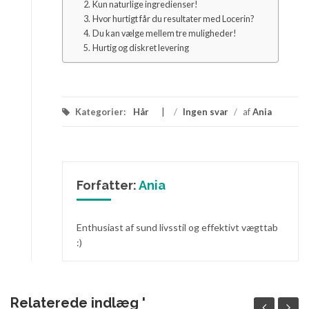
Kun naturlige ingredienser!
Hvor hurtigt får du resultater med Locerin?
Du kan vælge mellem tre muligheder!
Hurtig og diskret levering
Kategorier:
Hår
/
Ingen svar
/
af
Ania
Forfatter:
Ania
Enthusiast af sund livsstil og effektivt vægttab
:)
Relaterede indlæg '