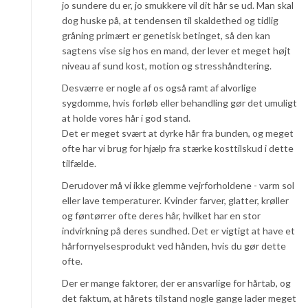
jo sundere du er, jo smukkere vil dit hår se ud. Man skal
dog huske på, at tendensen til skaldethed og tidlig
gråning primært er genetisk betinget, så den kan
sagtens vise sig hos en mand, der lever et meget højt
niveau af sund kost, motion og stresshåndtering.
Desværre er nogle af os også ramt af alvorlige
sygdomme, hvis forløb eller behandling gør det umuligt
at holde vores hår i god stand.
Det er meget svært at dyrke hår fra bunden, og meget
ofte har vi brug for hjælp fra stærke kosttilskud i dette
tilfælde.
Derudover må vi ikke glemme vejrforholdene - varm sol
eller lave temperaturer. Kvinder farver, glatter, krøller
og føntørrer ofte deres hår, hvilket har en stor
indvirkning på deres sundhed. Det er vigtigt at have et
hårfornyelsesprodukt ved hånden, hvis du gør dette
ofte.
Der er mange faktorer, der er ansvarlige for hårtab, og
det faktum, at hårets tilstand nogle gange lader meget