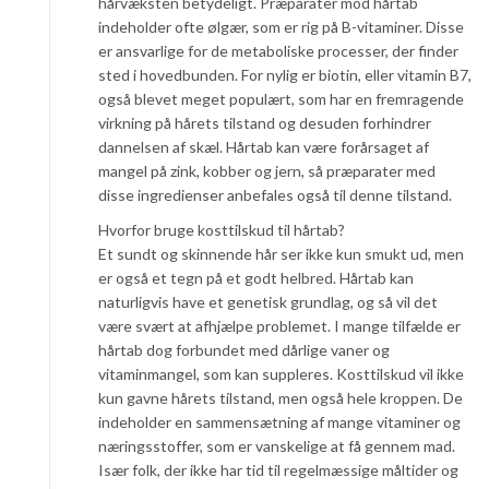
hårvæksten betydeligt. Præparater mod hårtab
indeholder ofte ølgær, som er rig på B-vitaminer. Disse
er ansvarlige for de metaboliske processer, der finder
sted i hovedbunden. For nylig er biotin, eller vitamin B7,
også blevet meget populært, som har en fremragende
virkning på hårets tilstand og desuden forhindrer
dannelsen af skæl. Hårtab kan være forårsaget af
mangel på zink, kobber og jern, så præparater med
disse ingredienser anbefales også til denne tilstand.
Hvorfor bruge kosttilskud til hårtab?
Et sundt og skinnende hår ser ikke kun smukt ud, men
er også et tegn på et godt helbred. Hårtab kan
naturligvis have et genetisk grundlag, og så vil det
være svært at afhjælpe problemet. I mange tilfælde er
hårtab dog forbundet med dårlige vaner og
vitaminmangel, som kan suppleres. Kosttilskud vil ikke
kun gavne hårets tilstand, men også hele kroppen. De
indeholder en sammensætning af mange vitaminer og
næringsstoffer, som er vanskelige at få gennem mad.
Især folk, der ikke har tid til regelmæssige måltider og