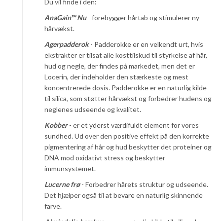
Du vil finde i den:
AnaGain™ Nu
- forebygger hårtab og stimulerer ny
hårvækst.
Agerpadderok
- Padderokke er en velkendt urt, hvis
ekstrakter er tilsat alle kosttilskud til styrkelse af hår,
hud og negle, der findes på markedet, men det er
Locerin, der indeholder den stærkeste og mest
koncentrerede dosis. Padderokke er en naturlig kilde
til silica, som støtter hårvækst og forbedrer hudens og
neglenes udseende og kvalitet.
Kobber
- er et yderst værdifuldt element for vores
sundhed. Ud over den positive effekt på den korrekte
pigmentering af hår og hud beskytter det proteiner og
DNA mod oxidativt stress og beskytter
immunsystemet.
Lucerne frø
- Forbedrer hårets struktur og udseende.
Det hjælper også til at bevare en naturlig skinnende
farve.