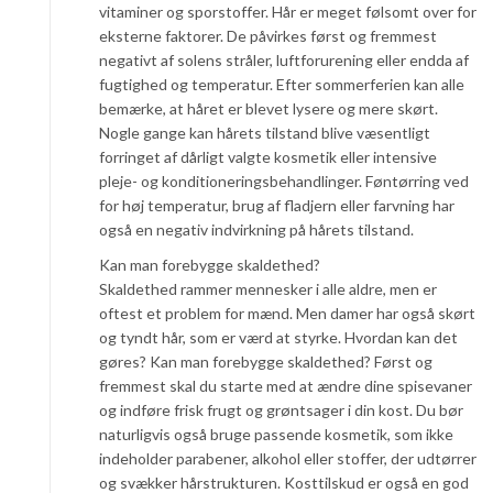
vitaminer og sporstoffer. Hår er meget følsomt over for
eksterne faktorer. De påvirkes først og fremmest
negativt af solens stråler, luftforurening eller endda af
fugtighed og temperatur. Efter sommerferien kan alle
bemærke, at håret er blevet lysere og mere skørt.
Nogle gange kan hårets tilstand blive væsentligt
forringet af dårligt valgte kosmetik eller intensive
pleje- og konditioneringsbehandlinger. Føntørring ved
for høj temperatur, brug af fladjern eller farvning har
også en negativ indvirkning på hårets tilstand.
Kan man forebygge skaldethed?
Skaldethed rammer mennesker i alle aldre, men er
oftest et problem for mænd. Men damer har også skørt
og tyndt hår, som er værd at styrke. Hvordan kan det
gøres? Kan man forebygge skaldethed? Først og
fremmest skal du starte med at ændre dine spisevaner
og indføre frisk frugt og grøntsager i din kost. Du bør
naturligvis også bruge passende kosmetik, som ikke
indeholder parabener, alkohol eller stoffer, der udtørrer
og svækker hårstrukturen. Kosttilskud er også en god