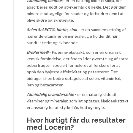
Almindelig bambus
- er en naturlig kilde til silica, der
absorberes godt og styrker hår og negle. Det gør dem
mindre modtagelige for skader og forhindrer dem i at
blive skøre og skrøbelige.
Selen SeLECT®, biotin, zink
- er en sammensætning af
nærende vitaminer og mineraler. De holder dit hår
sundt, stærkt og skinnende.
BioPerine®
- Piperine-ekstrakt, som er en organisk
kemisk forbindelse, der findes i det øverste lag af sorte
peberfrugter, specielt formuleret af forskere for at
opnå den højeste effektivitet og patenteret. Det
bidrager til en bedre optagelse af selen, vitamin B6,
jern og betacaroten.
Almindelig brændenælde
- er en naturlig kilde til
vitaminer og mineraler, som let optages. Nældeekstrakt
er ansvarlig for at styrke hår, hud og negle.
Hvor hurtigt får du resultater
med Locerin?