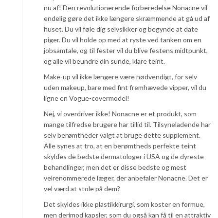
nu af! Den revolutionerende forberedelse Nonacne vil
endelig gøre det ikke længere skræmmende at gå ud af
huset. Du vil føle dig selvsikker og begynde at date
piger. Du vil holde op med at ryste ved tanken om en
jobsamtale, og til fester vil du blive festens midtpunkt,
og alle vil beundre din sunde, klare teint.
Make-up vil ikke længere være nødvendigt, for selv
uden makeup, bare med fint fremhævede vipper, vil du
ligne en Vogue-covermodel!
Nej, vi overdriver ikke! Nonacne er et produkt, som
mange tilfredse brugere har tillid til. Tilsyneladende har
selv berømtheder valgt at bruge dette supplement.
Alle synes at tro, at en berømtheds perfekte teint
skyldes de bedste dermatologer i USA og de dyreste
behandlinger, men det er disse bedste og mest
velrenommerede læger, der anbefaler Nonacne. Det er
vel værd at stole på dem?
Det skyldes ikke plastikkirurgi, som koster en formue,
men derimod kapsler, som du også kan få til en attraktiv