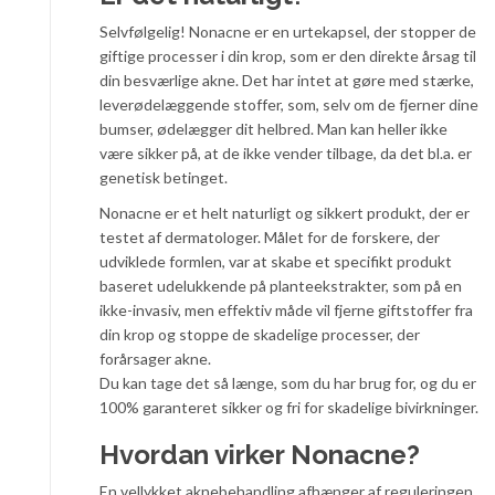
Selvfølgelig! Nonacne er en urtekapsel, der stopper de
giftige processer i din krop, som er den direkte årsag til
din besværlige akne. Det har intet at gøre med stærke,
leverødelæggende stoffer, som, selv om de fjerner dine
bumser, ødelægger dit helbred. Man kan heller ikke
være sikker på, at de ikke vender tilbage, da det bl.a. er
genetisk betinget.
Nonacne er et helt naturligt og sikkert produkt, der er
testet af dermatologer. Målet for de forskere, der
udviklede formlen, var at skabe et specifikt produkt
baseret udelukkende på planteekstrakter, som på en
ikke-invasiv, men effektiv måde vil fjerne giftstoffer fra
din krop og stoppe de skadelige processer, der
forårsager akne.
Du kan tage det så længe, som du har brug for, og du er
100% garanteret sikker og fri for skadelige bivirkninger.
Hvordan virker Nonacne?
En vellykket aknebehandling afhænger af reguleringen