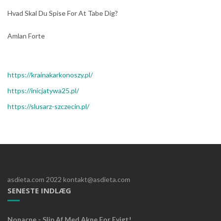
Hvad Skal Du Spise For At Tabe Dig?
Amlan Forte
https://krainakarkonoszy.pl/
https://inicjatywa25.pl/
https://slusarz-szczecin.pl/
asdieta.com 2022 kontakt@asdieta.com
SENESTE INDLÆG
Nonacne - Slip Af Med Akne For Evigt!