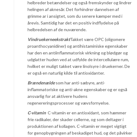
helbreder betændelser og også fremskynder og lindrer
helingen af aknesår. Det forhindrer dannelsen af
grimme ar i ansigtet, som du senere kæmper med i
årevis. Samtidig har det en positiv indflydelse på
helbredelsen af de nuværende.
Vindruekerneekstrakt
Takket være OPC (oligomere
proanthocyanidiner) og antihistaminiske egenskaber
har den en antiinflammatorisk virkning og blødgør og
udglatter huden ved at udfylde de intercellulære rum,
hvilket er muligt takket være linolsyre i druekerner. De
er også en naturlig kilde til antioxidanter.
Brændenælde
som har anti-sæbyre, anti-
inflammatoriske og anti-akne egenskaber og er også
ansvarlig for at aktivere hudens
regenereringsprocesser og vævsfornyelse.
C-vitamin
C-vitamin er en antioxidant, som hæmmer
frie radikaler, der skader cellerne, og som deltager i
produktionen af kollagen. C-vitamin er meget vigtigt
for genopbygningen af beskadiget hud, og det påvirker