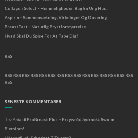
Collagen Select - Hemmeligheden Bag En Ung Hud.
Aspirin - Sammensætning, Virkninger Og Dosering
BreastFast - Naturlig Brystforstørrelse
Hvad Skal Du Spise For At Tabe Dig?
RSS
RSS
RSS
RSS
RSS
RSS
RSS
RSS
RSS
RSS
RSS
RSS
RSS
RSS
RSS
RSS
RSS
SENESTE KOMMENTARER
Też Ania
til
ProBreast Plus – Przywróć Jędrność Swoim
Piersiom!
Milena
til
Jak Schudnąć Z Twarzy?