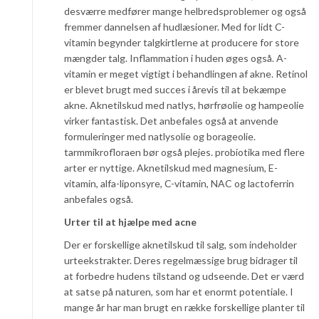
desværre medfører mange helbredsproblemer og også
fremmer dannelsen af hudlæsioner. Med for lidt C-
vitamin begynder talgkirtlerne at producere for store
mængder talg. Inflammation i huden øges også. A-
vitamin er meget vigtigt i behandlingen af akne. Retinol
er blevet brugt med succes i årevis til at bekæmpe
akne. Aknetilskud med natlys, hørfrøolie og hampeolie
virker fantastisk. Det anbefales også at anvende
formuleringer med natlysolie og borageolie.
tarmmikrofloraen bør også plejes. probiotika med flere
arter er nyttige. Aknetilskud med magnesium, E-
vitamin, alfa-liponsyre, C-vitamin, NAC og lactoferrin
anbefales også.
Urter til at hjælpe med acne
Der er forskellige aknetilskud til salg, som indeholder
urteekstrakter. Deres regelmæssige brug bidrager til
at forbedre hudens tilstand og udseende. Det er værd
at satse på naturen, som har et enormt potentiale. I
mange år har man brugt en række forskellige planter til