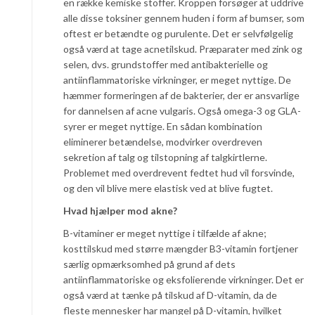
en række kemiske stoffer. Kroppen forsøger at uddrive
alle disse toksiner gennem huden i form af bumser, som
oftest er betændte og purulente. Det er selvfølgelig
også værd at tage acnetilskud. Præparater med zink og
selen, dvs. grundstoffer med antibakterielle og
antiinflammatoriske virkninger, er meget nyttige. De
hæmmer formeringen af de bakterier, der er ansvarlige
for dannelsen af acne vulgaris. Også omega-3 og GLA-
syrer er meget nyttige. En sådan kombination
eliminerer betændelse, modvirker overdreven
sekretion af talg og tilstopning af talgkirtlerne.
Problemet med overdrevent fedtet hud vil forsvinde,
og den vil blive mere elastisk ved at blive fugtet.
Hvad hjælper mod akne?
B-vitaminer er meget nyttige i tilfælde af akne;
kosttilskud med større mængder B3-vitamin fortjener
særlig opmærksomhed på grund af dets
antiinflammatoriske og eksfolierende virkninger. Det er
også værd at tænke på tilskud af D-vitamin, da de
fleste mennesker har mangel på D-vitamin, hvilket