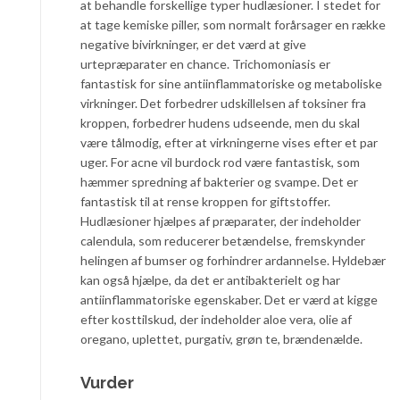
at behandle forskellige typer hudlæsioner. I stedet for
at tage kemiske piller, som normalt forårsager en række
negative bivirkninger, er det værd at give
urtepræparater en chance. Trichomoniasis er
fantastisk for sine antiinflammatoriske og metaboliske
virkninger. Det forbedrer udskillelsen af toksiner fra
kroppen, forbedrer hudens udseende, men du skal
være tålmodig, efter at virkningerne vises efter et par
uger. For acne vil burdock rod være fantastisk, som
hæmmer spredning af bakterier og svampe. Det er
fantastisk til at rense kroppen for giftstoffer.
Hudlæsioner hjælpes af præparater, der indeholder
calendula, som reducerer betændelse, fremskynder
helingen af bumser og forhindrer ardannelse. Hyldebær
kan også hjælpe, da det er antibakterielt og har
antiinflammatoriske egenskaber. Det er værd at kigge
efter kosttilskud, der indeholder aloe vera, olie af
oregano, uplettet, purgativ, grøn te, brændenælde.
Vurder