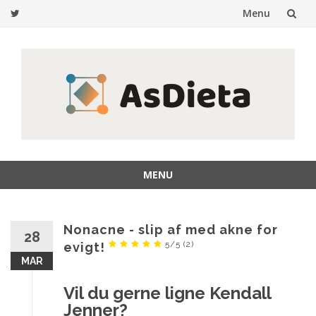
Menu
Gå
til
indhold
MENU
Gå
til
indhold
Nonacne - slip af med akne for
28
5/5
(2)
evigt!
MAR
Vil du gerne ligne Kendall
Jenner?