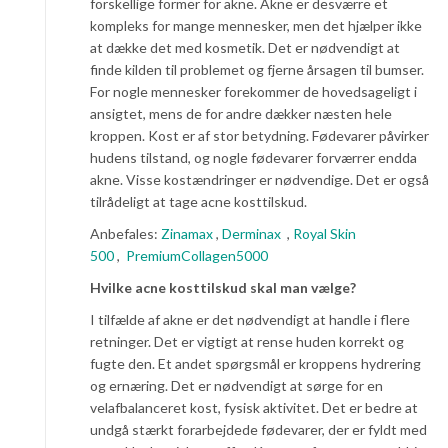
forskellige former for akne. Akne er desværre et
kompleks for mange mennesker, men det hjælper ikke
at dække det med kosmetik. Det er nødvendigt at
finde kilden til problemet og fjerne årsagen til bumser.
For nogle mennesker forekommer de hovedsageligt i
ansigtet, mens de for andre dækker næsten hele
kroppen. Kost er af stor betydning. Fødevarer påvirker
hudens tilstand, og nogle fødevarer forværrer endda
akne. Visse kostændringer er nødvendige. Det er også
tilrådeligt at tage acne kosttilskud.
Anbefales:
Zinamax
,
Derminax
,
Royal Skin
500
,
PremiumCollagen5000
Hvilke acne kosttilskud skal man vælge?
I tilfælde af akne er det nødvendigt at handle i flere
retninger. Det er vigtigt at rense huden korrekt og
fugte den. Et andet spørgsmål er kroppens hydrering
og ernæring. Det er nødvendigt at sørge for en
velafbalanceret kost, fysisk aktivitet. Det er bedre at
undgå stærkt forarbejdede fødevarer, der er fyldt med