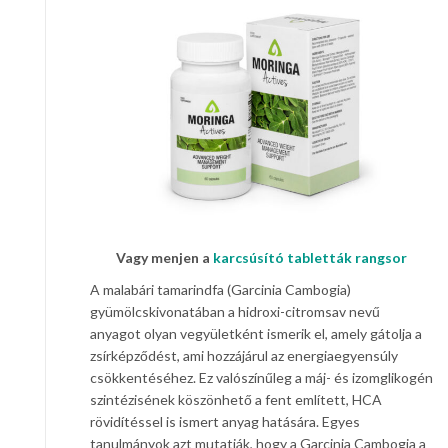
Vagy menjen a
karcsúsító tabletták rangsor
A malabári tamarindfa (Garcinia Cambogia)
gyümölcskivonatában a hidroxi-citromsav nevű
anyagot olyan vegyületként ismerik el, amely gátolja a
zsírképződést, ami hozzájárul az energiaegyensúly
csökkentéséhez. Ez valószínűleg a máj- és izomglikogén
szintézisének köszönhető a fent említett, HCA
rövidítéssel is ismert anyag hatására. Egyes
tanulmányok azt mutatják, hogy a Garcinia Cambogia a