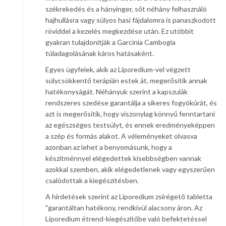
székrekedés és a hányinger, sőt néhány felhasználó
hajhullásra vagy súlyos hasi fájdalomra is panaszkodott
röviddel a kezelés megkezdése után. Ez utóbbit
gyakran tulajdonítják a Garcinia Cambogia
túladagolásának káros hatásaként.
Egyes ügyfelek, akik az Liporedium-vel végzett
súlycsökkentő terápián estek át, megerősítik annak
hatékonyságát. Néhányuk szerint a kapszulák
rendszeres szedése garantálja a sikeres fogyókúrát, és
azt is megerősítik, hogy viszonylag könnyű fenntartani
az egészséges testsúlyt, és ennek eredményeképpen
a szép és formás alakot. A véleményeket olvasva
azonban az lehet a benyomásunk, hogy a
készítménnyel elégedettek kisebbségben vannak
azokkal szemben, akik elégedetlenek vagy egyszerűen
csalódottak a kiegészítésben.
A hirdetések szerint az Liporedium zsírégető tabletta
"garantáltan hatékony, rendkívül alacsony áron. Az
Liporedium étrend-kiegészítőbe való befektetéssel