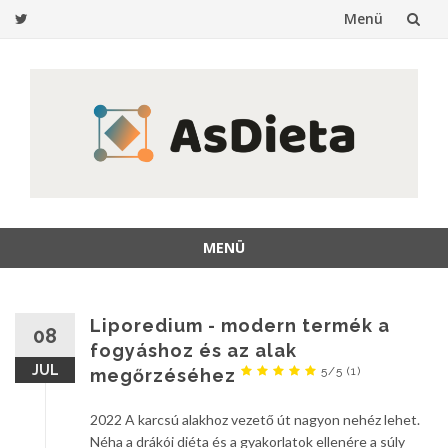
Menü
Ugrás
a
tartalomra
MENÜ
Ugrás
a
tartalomra
Liporedium - modern termék a
08
fogyáshoz és az alak
JUL
5/5
(1)
megőrzéséhez
2022 A karcsú alakhoz vezető út nagyon nehéz lehet.
Néha a drákói diéta és a gyakorlatok ellenére a súly