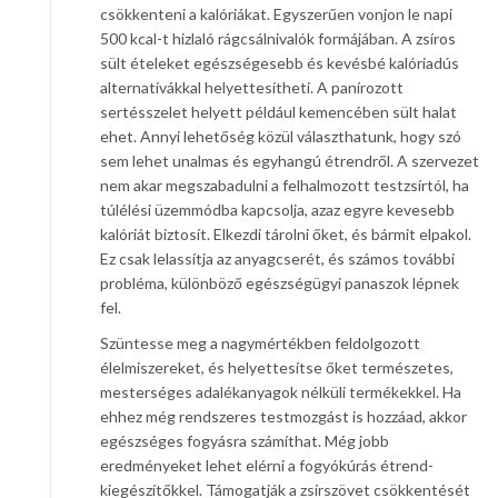
csökkenteni a kalóriákat. Egyszerűen vonjon le napi
500 kcal-t hizlaló rágcsálnivalók formájában. A zsíros
sült ételeket egészségesebb és kevésbé kalóriadús
alternatívákkal helyettesítheti. A panírozott
sertésszelet helyett például kemencében sült halat
ehet. Annyi lehetőség közül választhatunk, hogy szó
sem lehet unalmas és egyhangú étrendről. A szervezet
nem akar megszabadulni a felhalmozott testzsírtól, ha
túlélési üzemmódba kapcsolja, azaz egyre kevesebb
kalóriát biztosít. Elkezdi tárolni őket, és bármit elpakol.
Ez csak lelassítja az anyagcserét, és számos további
probléma, különböző egészségügyi panaszok lépnek
fel.
Szüntesse meg a nagymértékben feldolgozott
élelmiszereket, és helyettesítse őket természetes,
mesterséges adalékanyagok nélküli termékekkel. Ha
ehhez még rendszeres testmozgást is hozzáad, akkor
egészséges fogyásra számíthat. Még jobb
eredményeket lehet elérni a fogyókúrás étrend-
kiegészítőkkel. Támogatják a zsírszövet csökkentését