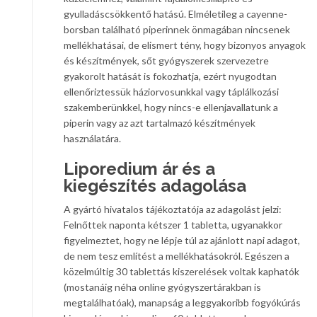
gyulladáscsökkentő hatású. Elméletileg a cayenne-
borsban található piperinnek önmagában nincsenek
mellékhatásai, de elismert tény, hogy bizonyos anyagok
és készítmények, sőt gyógyszerek szervezetre
gyakorolt hatását is fokozhatja, ezért nyugodtan
ellenőriztessük háziorvosunkkal vagy táplálkozási
szakemberünkkel, hogy nincs-e ellenjavallatunk a
piperin vagy az azt tartalmazó készítmények
használatára.
Liporedium ár és a
kiegészítés adagolása
A gyártó hivatalos tájékoztatója az adagolást jelzi:
Felnőttek naponta kétszer 1 tabletta, ugyanakkor
figyelmeztet, hogy ne lépje túl az ajánlott napi adagot,
de nem tesz említést a mellékhatásokról. Egészen a
közelmúltig 30 tablettás kiszerelések voltak kaphatók
(mostanáig néha online gyógyszertárakban is
megtalálhatóak), manapság a leggyakoribb fogyókúrás