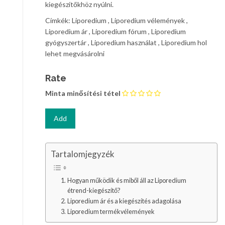
kiegészítőkhöz nyúlni.
Címkék: Liporedium , Liporedium vélemények ,
Liporedium ár , Liporedium fórum , Liporedium
gyógyszertár , Liporedium használat , Liporedium hol
lehet megvásárolni
Rate
Minta minősítési tétel
Tartalomjegyzék
Hogyan működik és miből áll az Liporedium
étrend-kiegészítő?
Liporedium ár és a kiegészítés adagolása
Liporedium termékvélemények