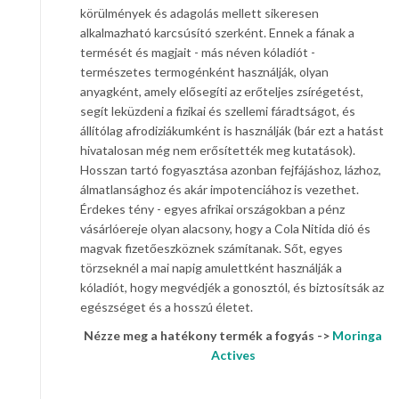
körülmények és adagolás mellett sikeresen
alkalmazható karcsúsító szerként. Ennek a fának a
termését és magjait - más néven kóladiót -
természetes termogénként használják, olyan
anyagként, amely elősegíti az erőteljes zsírégetést,
segít leküzdeni a fizikai és szellemi fáradtságot, és
állítólag afrodiziákumként is használják (bár ezt a hatást
hivatalosan még nem erősítették meg kutatások).
Hosszan tartó fogyasztása azonban fejfájáshoz, lázhoz,
álmatlansághoz és akár impotenciához is vezethet.
Érdekes tény - egyes afrikai országokban a pénz
vásárlóereje olyan alacsony, hogy a Cola Nitida dió és
magvak fizetőeszköznek számítanak. Sőt, egyes
törzseknél a mai napig amulettként használják a
kóladiót, hogy megvédjék a gonosztól, és biztosítsák az
egészséget és a hosszú életet.
Nézze meg a hatékony termék a fogyás ->
Moringa
Actives