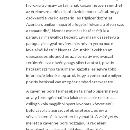
hidroxicitromsav-tartalmának köszönhetően segíthet
az érelmeszesedés elleni küzdelemben azáltal, hogy
csökkenti a vér koleszterin- és trigliceridszintjét.
Azonban, amikor magáról a fogyási folyamatról van szó,
a tamarindhéj-kivonat minimális hatást fejt ki a
paraguayi magyalhoz képest. Egy másik összetevő a
paraguayi magyal növény, más néven yerba mate
leveleiből készült kivonat. Az utóbbi években az
egészséges életmód és az alternatív gyógyászat
területén ez a növény nagy sikert aratott, pozitív
hatásait számos tanulmány igazolta, és egyre több
információ jelenik meg arról, hogy a yerba mate milyen
pozitív hatással van az egész emberi szervezetre.
A cayenne-bors termésében található piperin nevű
anyag termogén hatású (akárcsak a már említett, a
csillogó kóla magjából nyert kivonat), közvetlenül
befolyásolja a zsírszövetek égetését, és így a
súlycsökkentés közvetlen folyamatát. A zsírégetés
mellett a cayenne-bors hozzájárul a rák elleni
küzdelemhez, valamint fájdalomcsillapító és