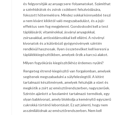
és felgyorsítják az anyagcsere-folyamatokat. Számíthat
a szénhidrátok és zsírok csökkent felszívódására,
fokozott hőtermelésre. Mindez sokkal könnyebbé teszi
a nem kívánt kilóktól való megszabadulást, és a jojó-
effektus sem fog megjelenni. Gondoskodni kell a test
táplálásáról, vitaminokkal, ásványi anyagokkal,
zsírsavakkal, antioxidánsokkal kell ellátni. A növényi
kivonatok és a különböző gyógynövények szintén
rendkívül hasznosak. Ilyen összetevőket kell keresni a
táplálékkiegészítőkben, amelyek őrzik a karcsú alakot.
Milyen fogyókúrás kiegészítőkhöz érdemes nyúlni?
Rengeteg étrend-kiegészítő van forgalomban, amelyek
segítenek megszabadulni a súlyfeleslegtől. A kitint
tartalmazó készítmények, amelyek felszívják a vizet és
megkötik a zsírt az emésztőrendszerben, nagyszerűek.
Szintén ajánlott a fasolamint tartalmazó termékek, egy
olyan babkivonat, amely blokkolja a keményítő egyszerű
cukrokká történő lebontását. Ez azt jelenti, hogy nem
asszimilálódnak az emésztőrendszerben. Nem kell