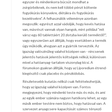
egyszer és mindenkorra búcsút mondhat a
zsírgörbéknek, és nem kell többé pénzt költenie
fogyókúrás könyvekre, diétákra és fogyókúrás
kezelésekre". A felhasználók véleménye azonban
megoszlik: egyrészt azzal vádolják, hogy kevés hatása
van, másrészt vannak olyan hangok, mint például "mit
vársz egy 60 tablettáért 20 zlotyba kerülő terméktől?",
vagy egyszerűen azt állítják, hogy esetükben a termék
úgy működik, ahogyan azt a gyártók tervezték. Az
igazság valószínűleg valahol középen van - nincsenek
jelentős hatások jelentős költségek nélkül, különösen
mivel a hatóanyag-tartalom viszonylag kicsi. A
fórumokon gyakran állítják, hogy az Liporedium étrend-
kiegészítő csak placebo és pénzkidobás.
Részletesebb kutatás nélkül csak feltételezhetjük,
hogy az igazság valahol középen van. Fontos
megjegyezni, hogy mindenki teste más és más, és ami
az egyik ember számára nagyon hatékony lehet, az egy
másik ember testére nem biztos, hogy hatással van. A
szervezet anyagcsere-kapacitását számos tényező