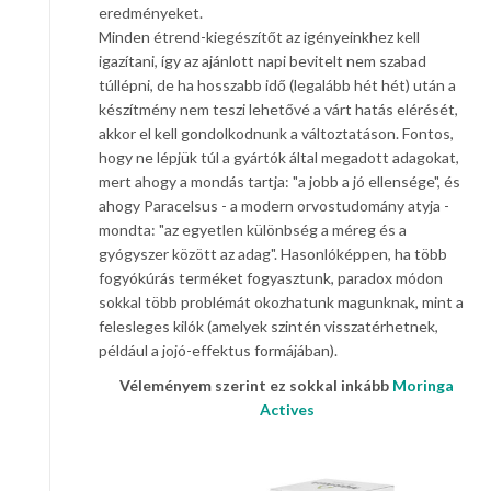
eredményeket.
Minden étrend-kiegészítőt az igényeinkhez kell
igazítani, így az ajánlott napi bevitelt nem szabad
túllépni, de ha hosszabb idő (legalább hét hét) után a
készítmény nem teszi lehetővé a várt hatás elérését,
akkor el kell gondolkodnunk a változtatáson. Fontos,
hogy ne lépjük túl a gyártók által megadott adagokat,
mert ahogy a mondás tartja: "a jobb a jó ellensége", és
ahogy Paracelsus - a modern orvostudomány atyja -
mondta: "az egyetlen különbség a méreg és a
gyógyszer között az adag". Hasonlóképpen, ha több
fogyókúrás terméket fogyasztunk, paradox módon
sokkal több problémát okozhatunk magunknak, mint a
felesleges kilók (amelyek szintén visszatérhetnek,
például a jojó-effektus formájában).
Véleményem szerint ez sokkal inkább
Moringa
Actives