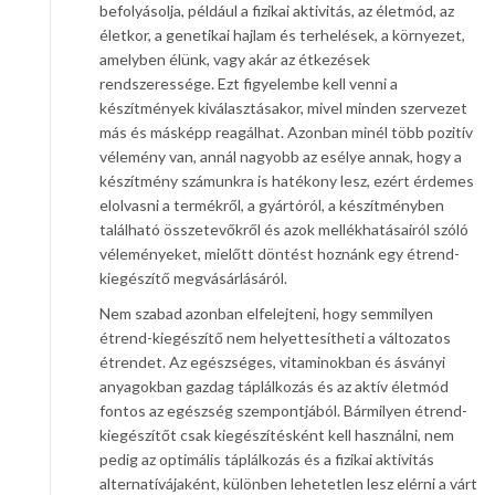
befolyásolja, például a fizikai aktivitás, az életmód, az
életkor, a genetikai hajlam és terhelések, a környezet,
amelyben élünk, vagy akár az étkezések
rendszeressége. Ezt figyelembe kell venni a
készítmények kiválasztásakor, mivel minden szervezet
más és másképp reagálhat. Azonban minél több pozitív
vélemény van, annál nagyobb az esélye annak, hogy a
készítmény számunkra is hatékony lesz, ezért érdemes
elolvasni a termékről, a gyártóról, a készítményben
található összetevőkről és azok mellékhatásairól szóló
véleményeket, mielőtt döntést hoznánk egy étrend-
kiegészítő megvásárlásáról.
Nem szabad azonban elfelejteni, hogy semmilyen
étrend-kiegészítő nem helyettesítheti a változatos
étrendet. Az egészséges, vitaminokban és ásványi
anyagokban gazdag táplálkozás és az aktív életmód
fontos az egészség szempontjából. Bármilyen étrend-
kiegészítőt csak kiegészítésként kell használni, nem
pedig az optimális táplálkozás és a fizikai aktivitás
alternatívájaként, különben lehetetlen lesz elérni a várt