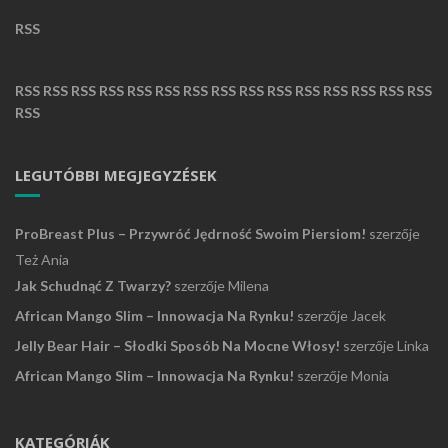
RSS
RSS
RSS
RSS
RSS
RSS
RSS
RSS
RSS
RSS
RSS
RSS
RSS
RSS
RSS
RSS
RSS
LEGUTÓBBI MEGJEGYZÉSEK
ProBreast Plus – Przywróć Jędrność Swoim Piersiom!
szerzője
Też Ania
Jak Schudnąć Z Twarzy?
szerzője
Milena
African Mango Slim – Innowacja Na Rynku!
szerzője
Jacek
Jelly Bear Hair – Słodki Sposób Na Mocne Włosy!
szerzője
Linka
African Mango Slim – Innowacja Na Rynku!
szerzője
Monia
KATEGÓRIÁK