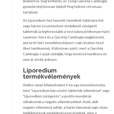
(beleértve 1mg koffeint), és 15mg Garcinia Cambogia
gyümölcshéj kivonat (ebből 9mg hidroxi-citromsav
tartalom).
Az Liporedium-hez hasonló termékek többnyire két
vagy három összetevővel rendelkező zsírégető
tabletták (a legfontosabb a testsúlyra jótékonyan ható
cayenne-i bors és a Garcinia Cambogia magkivonat),
ami az itt leírt termékhez képest csak részben teszi
őket hatékonnyá. Különösen azért, mert a Garcinia
Cambogia-t azzal vádolják, hogy kevéssé hatékony és
nem ár-érték arányos.
Liporedium
termékvélemények
Amikor olyan kifejezéseket ír be egy keresőmotorba,
mint "Liporedium karcsúsító tabletták véleménye" vagy
"Liporedium zsírégetés", a pozitív mondatok
váltakoznak a negatív véleményekkel. Azok, akik
negatív véleményt adtak, a hatás hiányával vagy olyan
mellékhatások megjelenésével érveltek, mint a