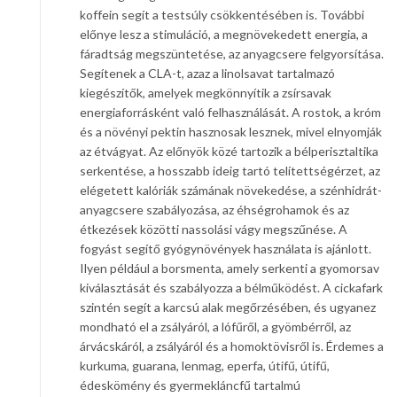
koffein segít a testsúly csökkentésében is. További
előnye lesz a stimuláció, a megnövekedett energia, a
fáradtság megszüntetése, az anyagcsere felgyorsítása.
Segítenek a CLA-t, azaz a linolsavat tartalmazó
kiegészítők, amelyek megkönnyítik a zsírsavak
energiaforrásként való felhasználását. A rostok, a króm
és a növényi pektin hasznosak lesznek, mivel elnyomják
az étvágyat. Az előnyök közé tartozik a bélperisztaltika
serkentése, a hosszabb ideig tartó telítettségérzet, az
elégetett kalóriák számának növekedése, a szénhidrát-
anyagcsere szabályozása, az éhségrohamok és az
étkezések közötti nassolási vágy megszűnése. A
fogyást segítő gyógynövények használata is ajánlott.
Ilyen például a borsmenta, amely serkenti a gyomorsav
kiválasztását és szabályozza a bélműködést. A cickafark
szintén segít a karcsú alak megőrzésében, és ugyanez
mondható el a zsályáról, a lófűről, a gyömbérről, az
árvácskáról, a zsályáról és a homoktövisről is. Érdemes a
kurkuma, guarana, lenmag, eperfa, útifű, útifű,
édeskömény és gyermekláncfű tartalmú