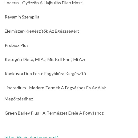
Locerin - Győzzön A Hajhullás Ellen Most!
Revamin Szempilla
Élelmiszer-Kiegészítők Az Egészségért
Probiox Plus
Ketogén Diéta, Mi Az, Mit Kell Enni, Mi Az?
Kankusta Duo Forte Fogyókúra Kiegészítő
Liporedium - Modern Termék A Fogyáshoz És Az Alak
Megőrzéséhez
Green Barley Plus - A Természet Ereje A Fogyáshoz
https://krainakarkonoszy.pl/