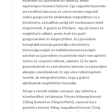
kiszerelés az Liporedium 60 tabletta, amely
egyhónapos kezelést biztosít. Egy nagyobb kiszerelés
ára rendkívül alacsony, és szinte minden nagyobb
online gyógyszertár kínálatában megtalálható ez a
készítmény, a kiszállítás pedig két munkanapon belül
megtörténik. A gyártó az Aflofarm - egy jól ismert és
megbízható vállalat, amely évek óta gyárt
gyógyszereket és kiegészítőket. Az Liporedium
betegtájékoztatója garantálja a készítmény
biztonságosságát és mellékhatásmentességét,
azonban az Liporedium összetétele miatt nem ajánlott
terhes és szoptató nőknek, valamint 12 év alatti
gyermekeknek és a készítmény bármely összetevőjére
allergiás személyeknek. Ez egy vény nélkül kapható
termék, de elengedhetetlen, hogy a gyártó
ajánlásainak megfelelően használja.
Ahogy a termék oldalán szerepel, egy tabletta a
következőket tartalmazza: Fényes kólamag kivonat
100mg (beleértve 10mg koffeint), cayenne bors
gyümölcs kivonat 30mg, magyallevél kivonat 25mg