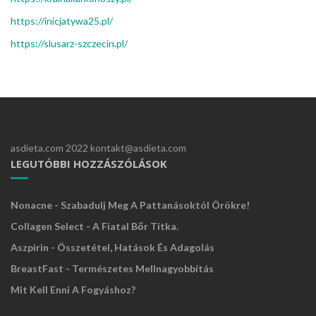
https://inicjatywa25.pl/
https://slusarz-szczecin.pl/
asdieta.com 2022 kontakt@asdieta.com
LEGUTÓBBI HOZZÁSZÓLÁSOK
Nonacne - Szabadulj Meg A Pattanásoktól Örökre!
Collagen Select - A Fiatal Bőr Titka.
Aszpirin - Összetétel, Hatások És Adagolás
BreastFast - Természetes Mellnagyobbítás
Mit Kell Enni A Fogyáshoz?