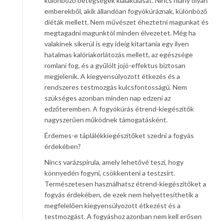
különböző betegségek kialakulását. Nincs hiány olyan
emberekből, akik állandóan fogyókúráznak, különböző
diéták mellett. Nem művészet éheztetni magunkat és
megtagadni magunktól minden élvezetet. Még ha
valakinek sikerül is egy ideig kitartania egy ilyen
hatalmas kalóriakorlátozás mellett, az egészsége
romlani fog, és a gyűlölt jojó-effektus biztosan
megjelenik. A kiegyensúlyozott étkezés és a
rendszeres testmozgás kulcsfontosságú. Nem
szükséges azonban minden nap edzeni az
edzőteremben. A fogyókúrás étrend-kiegészítők
nagyszerűen működnek támogatásként.
Érdemes-e táplálékkiegészítőket szedni a fogyás
érdekében?
Nincs varázspirula, amely lehetővé teszi, hogy
könnyedén fogyni, csökkenteni a testzsírt.
Természetesen használhatsz étrend-kiegészítőket a
fogyás érdekében, de ezek nem helyettesíthetik a
megfelelően kiegyensúlyozott étkezést és a
testmozgást. A fogyáshoz azonban nem kell erősen