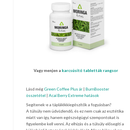
Vagy menjen a
karcsúsító tabletták rangsor
Lásd még
Green Coffee Plus ár
|
BurnBooster
összetétel
|
Acai Berry Extreme hatások
Segítenek-e a táplálékkiegészítők a fogyásban?
A túlsúly nem üdvözlendő, és ez nem csak az esztétika
miatt van így, hanem egészségügyi szempontokat is
figyelembe kell venni. Az elhízás és a túlsúly elősegíti a