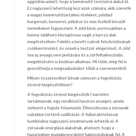
aggódnia amiatt, hogy a keményítő testzsírrá alakul át.
Ez nagyszerű lehetőség lesz azok számára, akik szeretik
a magas keményítőtartalmú ételeket, például
burgonyát, kenyeret, pékárut és más lisztből készült
termékeket fogyasztani. A zöld kávé, pontosabban a
benne található klorogénsav segít a karcsú alak
megőrzésében. Felelős a bevitt cukrok felszívódásának
csökkentéséért, és növeli a testzsír elégetését. A zöld
tea az anyagcsere javítására és a zsírfelhalmozódás
megelőzésére is kiválóan alkalmas. Mi több, még fel is
gyorsíthatja a megszabadulást tőlük a szervezetéből.
Milyen összetevőket látnak szívesen a fogyókúrás
étrend-kiegészítőkben?
A fogyókúrás étrend-kiegészítők l-karnitint
tartalmaznak, egy rendkívül hasznos anyagot, amely
serkenti a fogyás folyamatát. Ellensúlyozza a zsírsavak
sejtekbe történő szállítását. A fizikai aktivitással
kombinálva nagyszerű eredmények érhetők el. A
zsírsavak energiává alakulnak, ahelyett, hogy a
hasüregben gumiabroncsként halmozódnának fel. A