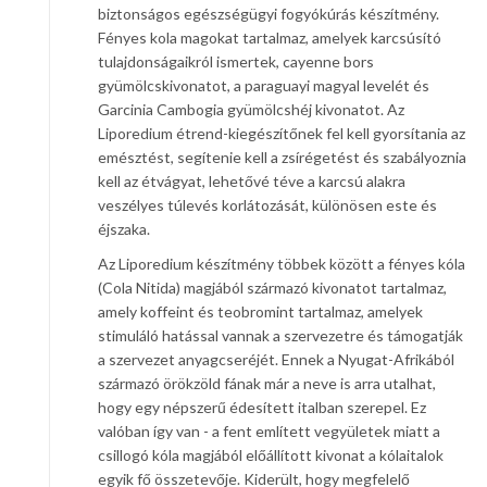
biztonságos egészségügyi fogyókúrás készítmény.
Fényes kola magokat tartalmaz, amelyek karcsúsító
tulajdonságaikról ismertek, cayenne bors
gyümölcskivonatot, a paraguayi magyal levelét és
Garcinia Cambogia gyümölcshéj kivonatot. Az
Liporedium étrend-kiegészítőnek fel kell gyorsítania az
emésztést, segítenie kell a zsírégetést és szabályoznia
kell az étvágyat, lehetővé téve a karcsú alakra
veszélyes túlevés korlátozását, különösen este és
éjszaka.
Az Liporedium készítmény többek között a fényes kóla
(Cola Nitida) magjából származó kivonatot tartalmaz,
amely koffeint és teobromint tartalmaz, amelyek
stimuláló hatással vannak a szervezetre és támogatják
a szervezet anyagcseréjét. Ennek a Nyugat-Afrikából
származó örökzöld fának már a neve is arra utalhat,
hogy egy népszerű édesített italban szerepel. Ez
valóban így van - a fent említett vegyületek miatt a
csillogó kóla magjából előállított kivonat a kólaitalok
egyik fő összetevője. Kiderült, hogy megfelelő