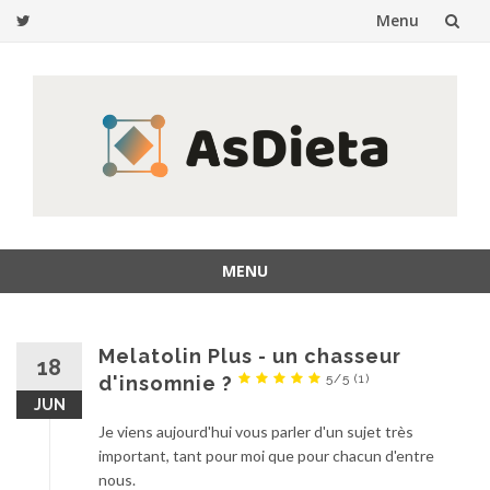
Menu
Skip
to
content
MENU
Skip
to
content
Melatolin Plus - un chasseur
18
5/5
(1)
d'insomnie ?
JUN
Je viens aujourd'hui vous parler d'un sujet très
important, tant pour moi que pour chacun d'entre
nous.