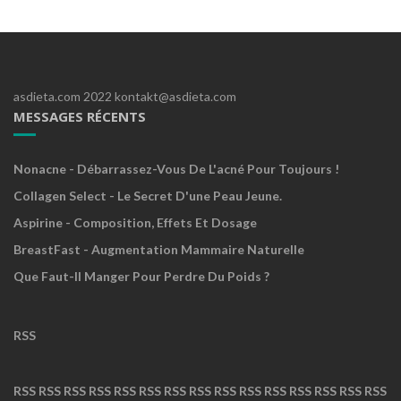
asdieta.com 2022 kontakt@asdieta.com
MESSAGES RÉCENTS
Nonacne - Débarrassez-Vous De L'acné Pour Toujours !
Collagen Select - Le Secret D'une Peau Jeune.
Aspirine - Composition, Effets Et Dosage
BreastFast - Augmentation Mammaire Naturelle
Que Faut-Il Manger Pour Perdre Du Poids ?
RSS
RSS
RSS
RSS
RSS
RSS
RSS
RSS
RSS
RSS
RSS
RSS
RSS
RSS
RSS
RSS