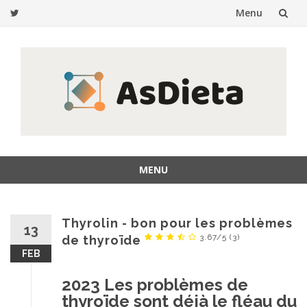
Menu
Skip
to
content
MENU
Skip
to
content
Thyrolin - bon pour les problèmes
13
3.67/5
(3)
de thyroïde
FEB
2023 Les problèmes de
thyroïde sont déjà le fléau du