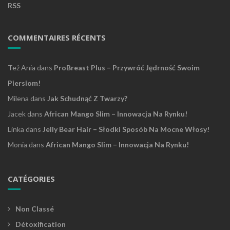
RSS
COMMENTAIRES RÉCENTS
Też Ania
dans
ProBreast Plus – Przywróć Jędrność Swoim
Piersiom!
Milena
dans
Jak Schudnąć Z Twarzy?
Jacek
dans
African Mango Slim – Innowacja Na Rynku!
Linka
dans
Jelly Bear Hair – Słodki Sposób Na Mocne Włosy!
Monia
dans
African Mango Slim – Innowacja Na Rynku!
CATÉGORIES
Non Classé
Détoxification