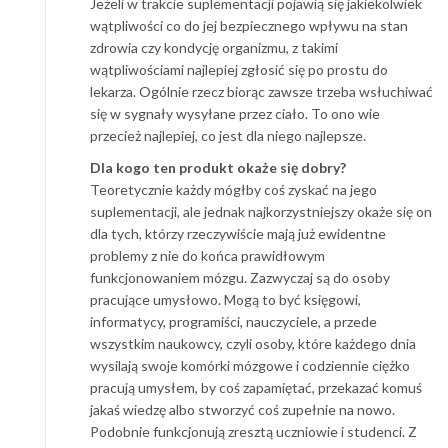
Jeżeli w trakcie suplementacji pojawią się jakiekolwiek
wątpliwości co do jej bezpiecznego wpływu na stan
zdrowia czy kondycję organizmu, z takimi
wątpliwościami najlepiej zgłosić się po prostu do
lekarza. Ogólnie rzecz biorąc zawsze trzeba wsłuchiwać
się w sygnały wysyłane przez ciało. To ono wie
przecież najlepiej, co jest dla niego najlepsze.
Dla kogo ten produkt okaże się dobry?
Teoretycznie każdy mógłby coś zyskać na jego
suplementacji, ale jednak najkorzystniejszy okaże się on
dla tych, którzy rzeczywiście mają już ewidentne
problemy z nie do końca prawidłowym
funkcjonowaniem mózgu. Zazwyczaj są do osoby
pracujące umysłowo. Mogą to być księgowi,
informatycy, programiści, nauczyciele, a przede
wszystkim naukowcy, czyli osoby, które każdego dnia
wysilają swoje komórki mózgowe i codziennie ciężko
pracują umysłem, by coś zapamiętać, przekazać komuś
jakaś wiedzę albo stworzyć coś zupełnie na nowo.
Podobnie funkcjonują zresztą uczniowie i studenci. Z