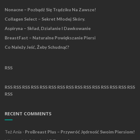
Nonacne – Pozbądź Się Trądziku Na Zawsze!
Collagen Select – Sekret Młodej Skóry.
Aspiryna – Skład, Działanie I Dawkowanie
BreastFast – Naturalne Powiększanie Piersi
Co Należy Jeść, Żeby Schudnąć?
RSS
RSS
RSS
RSS
RSS
RSS
RSS
RSS
RSS
RSS
RSS
RSS
RSS
RSS
RSS
RSS
RSS
RECENT COMMENTS
Też Ania
-
ProBreast Plus – Przywróć Jędrność Swoim Piersiom!