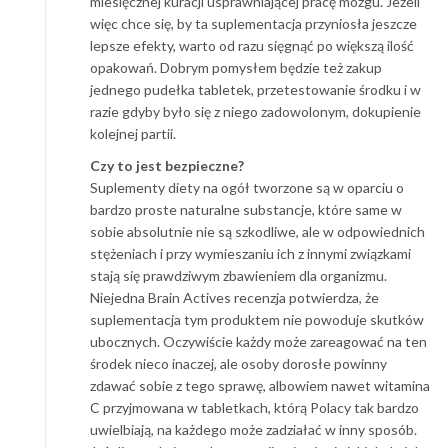
miesięcznej kuracji usprawniającej pracę mózgu. Jeżeli
więc chce się, by ta suplementacja przyniosła jeszcze
lepsze efekty, warto od razu sięgnąć po większą ilość
opakowań. Dobrym pomysłem będzie też zakup
jednego pudełka tabletek, przetestowanie środku i w
razie gdyby było się z niego zadowolonym, dokupienie
kolejnej partii.
Czy to jest bezpieczne?
Suplementy diety na ogół tworzone są w oparciu o
bardzo proste naturalne substancje, które same w
sobie absolutnie nie są szkodliwe, ale w odpowiednich
stężeniach i przy wymieszaniu ich z innymi związkami
stają się prawdziwym zbawieniem dla organizmu.
Niejedna Brain Actives recenzja potwierdza, że
suplementacja tym produktem nie powoduje skutków
ubocznych. Oczywiście każdy może zareagować na ten
środek nieco inaczej, ale osoby dorosłe powinny
zdawać sobie z tego sprawę, albowiem nawet witamina
C przyjmowana w tabletkach, którą Polacy tak bardzo
uwielbiają, na każdego może zadziałać w inny sposób.