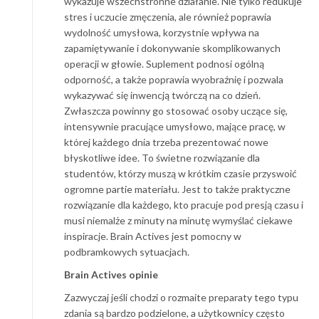
wykazuje wszechstronne działanie. Nie tylko redukuje
stres i uczucie zmęczenia, ale również poprawia
wydolność umysłowa, korzystnie wpływa na
zapamiętywanie i dokonywanie skomplikowanych
operacji w głowie. Suplement podnosi ogólną
odporność, a także poprawia wyobraźnię i pozwala
wykazywać się inwencją twórczą na co dzień.
Zwłaszcza powinny go stosować osoby uczące się,
intensywnie pracujące umysłowo, mające pracę, w
której każdego dnia trzeba prezentować nowe
błyskotliwe idee. To świetne rozwiązanie dla
studentów, którzy muszą w krótkim czasie przyswoić
ogromne partie materiału. Jest to także praktyczne
rozwiązanie dla każdego, kto pracuje pod presją czasu i
musi niemalże z minuty na minutę wymyślać ciekawe
inspiracje. Brain Actives jest pomocny w
podbramkowych sytuacjach.
Brain Actives opinie
Zazwyczaj jeśli chodzi o rozmaite preparaty tego typu
zdania są bardzo podzielone, a użytkownicy często