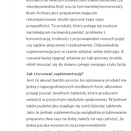
nieodpowiednia ilość snu (a tym bardziej bezsenność).
Brain Actives jest preparatem mającym
rekompensować skutki uboczne tego typu
przypadłości. To produkt, który polega się osobom
narzekającym na kiepską pamięć, problemy z
koncentracją, trudności z przyswajaniem nowych pojęć
czy ogólne zmęczenie i rozdrażnienie. Odpowiednia
suplementacja jest w stanie zdziałać wiele dobrego. A
czasami lepiej sięgnąć właśnie po taki gotowy środek,
niżeli zmuszać się do zmiany całego swojego stylu życia.
Jak stosować suplementację?
Jest to akurat bardzo proste, bo opisywany produkt ma
jedną z najwygodniejszych możliwych form, albowiem
przyjął postać zwykłych tabletek, które producent
umieścił w poręcznym niedużym opakowaniu. W jednym
takim pudełeczku znajduje się sześćdziesiąt tabletek.
Jako że jednak suplementacja uwzględnia przyjmowanie
preparatu dwa razy na dobę, należy od razu założyć, że
jedna paczka wystarczy na przeprowadzenie