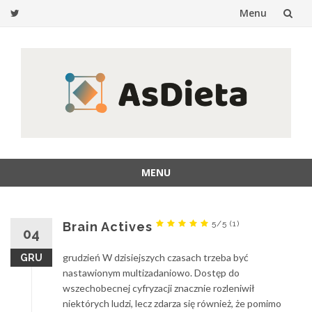
Menu
Przejdź
do
treści
MENU
Przejdź
do
treści
5/5
(1)
Brain Actives
04
grudzień W dzisiejszych czasach trzeba być
GRU
nastawionym multizadaniowo. Dostęp do
wszechobecnej cyfryzacji znacznie rozleniwił
niektórych ludzi, lecz zdarza się również, że pomimo