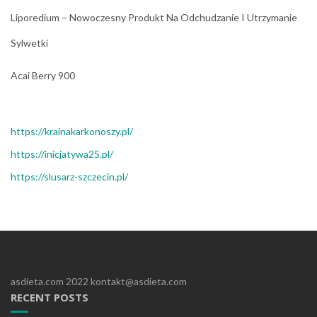
Liporedium – Nowoczesny Produkt Na Odchudzanie I Utrzymanie
Sylwetki
Acai Berry 900
https://krainakarkonoszy.pl/
https://inicjatywa25.pl/
https://slusarz-szczecin.pl/
asdieta.com 2022 kontakt@asdieta.com
RECENT POSTS