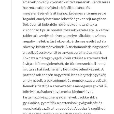
amelyek növényi kivonatokat tartalmaznak. Rendszeres
használatuk hozzájárul a bőr állapotának és
megjelenésének javításához. Érdemes a természetre
fogadni, amely hatalmas lehetőségeket rejt magában.
Sok éven át különféle növényeket használtak a
különböző típusú bőrelváltozások kezelésére. A kémiai
tabletták szedése helyett, amelyek általában számos
negatív mellékhatást okoznak, érdemes esélyt adni a
növényi készítményeknek. A trichomoniázis nagyszerű
a gyulladáscsökkentő és anyagcsere hatása miatt.
Fokozza a méreganyagok kiválasztását a szervezetből,
javítja a bőr megjelenését, de türelmesnek kell lenni,
miután a hatások néhány hét múlva jelentkeznek. A
pattanások esetén nagyszerű lesz a bojtorjángyökér,
amely gátolja a baktériumok és gombák szaporodását.
Remekül tisztítja a szervezetet a méreganyagoktól. A
bőrelváltozásokon segítenek a körömvirágot
tartalmazó készítmények, amelyek csökkentik a
gyulladást, gyorsítják a pattanások gyógyulását és
megakadályozzák a hegesedést. A bodza is segíthet,
mivel antibakteriális és gyulladáscsökkentő