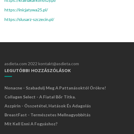
https://krainakarkonoszy.pl/
https://inicjatywa25.pl/
https://slusarz-szczecin.pl/
asdieta.com 2022 kontakt@asdieta.com
LEGUTÓBBI HOZZÁSZÓLÁSOK
Nonacne - Szabadulj Meg A Pattanásoktól Örökre!
Collagen Select - A Fiatal Bőr Titka.
Aszpirin - Összetétel, Hatások És Adagolás
BreastFast - Természetes Mellnagyobbítás
Mit Kell Enni A Fogyáshoz?