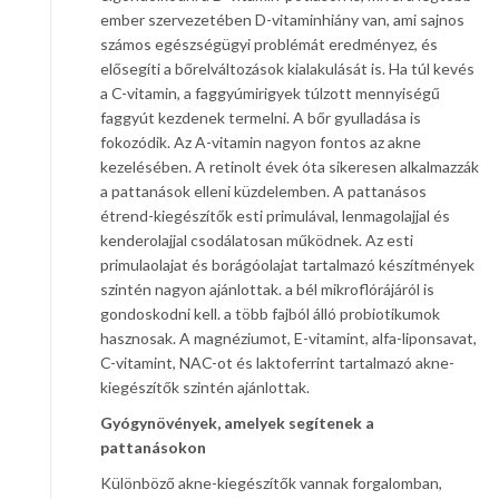
ember szervezetében D-vitaminhiány van, ami sajnos
számos egészségügyi problémát eredményez, és
elősegíti a bőrelváltozások kialakulását is. Ha túl kevés
a C-vitamin, a faggyúmirigyek túlzott mennyiségű
faggyút kezdenek termelni. A bőr gyulladása is
fokozódik. Az A-vitamin nagyon fontos az akne
kezelésében. A retinolt évek óta sikeresen alkalmazzák
a pattanások elleni küzdelemben. A pattanásos
étrend-kiegészítők esti primulával, lenmagolajjal és
kenderolajjal csodálatosan működnek. Az esti
primulaolajat és borágóolajat tartalmazó készítmények
szintén nagyon ajánlottak. a bél mikroflórájáról is
gondoskodni kell. a több fajból álló probiotikumok
hasznosak. A magnéziumot, E-vitamint, alfa-liponsavat,
C-vitamint, NAC-ot és laktoferrint tartalmazó akne-
kiegészítők szintén ajánlottak.
Gyógynövények, amelyek segítenek a
pattanásokon
Különböző akne-kiegészítők vannak forgalomban,