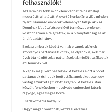
felhasználók!
Az Derminax több mint kilencvenhat felhasználója
megerősíti a hatását. A gyártó honlapján a világ minden
tájáról származó emberek véleményét találja, akik az
Derminax kiegészítésben lévő természet erejének
köszönhetően elfelejtették, mi a bizonytalanság és az
önelfogadás hiánya!
Ezek az emberek között vannak olyanok, akiknek
szórványos pattanásaik voltak, és olyanok is, akik már
évek óta küzdöttek a pattanásokkal, mielőtt találkoztak
az Derminax-vel.
A képek magukért beszélnek. A kezelés előtt a bőrét
pattanások és hegek borították, amelyeket csak egy
vastag sminkréteg tudott elrejteni. A kezelés után
készült fényképeken mosolygós embereket látunk
ragyogó, egészséges bőrrel.
Csatlakozhatsz hozzájuk!
Hagyd magad vonzónak, kezdd el élvezni a