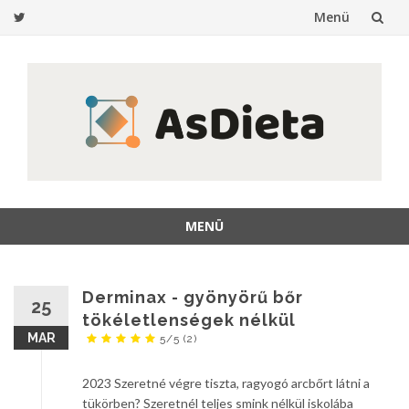
Menü
Ugrás
a
tartalomra
MENÜ
Ugrás
a
tartalomra
Derminax - gyönyörű bőr
25
tökéletlenségek nélkül
MAR
5/5
(2)
2023 Szeretné végre tiszta, ragyogó arcbőrt látni a
tükörben? Szeretnél teljes smink nélkül iskolába