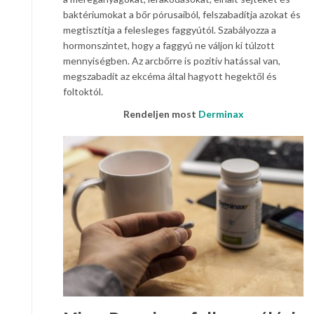
baktériumokat a bőr pórusaiból, felszabadítja azokat és
megtisztítja a felesleges faggyútól. Szabályozza a
hormonszintet, hogy a faggyú ne váljon ki túlzott
mennyiségben. Az arcbőrre is pozitív hatással van,
megszabadít az ekcéma által hagyott hegektől és
foltoktól.
Rendeljen most
Derminax