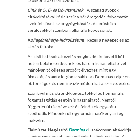
csökkenti az elszíneződést.
Cink és C-, E- és B2-vitaminok
- A szabad gyökök
eltávolításával késleltetik a bőr öregedési folyamatát.
Ezek felelősek az öngyógyításáért és erősítik a
sérülésekkel szembeni ellenálló képességét.
Kollagénfehérje-hidrolizátum
- kezeli a hegeket és az
aknés foltokat.
Az első hatások a kezelés megkezdését követő két
héten belül jelentkeznek, és három hónap elteltével
már olyan tökéletes arcbőrt élvezhet, mint egy
filmsztár, és ami a legfontosabb - az Derminax teljesen
biztonságos és nem invazív módon hat a szervezetére.
Ezenkívül más étrend-kiegészítőkkel és hormonális
fogamzásgátlás esetén is használható. Nemtől
függetlenül tizenévesek és felnőttek egyaránt
szedhetik. Mindenkinél egyformán hatékonyan fog
működni.
Élelmiszer-kiegészítő
Derminax
Hatékonyan eltávolítja
a méreganyagokat, lerakódásokat, elhalt sejteket és