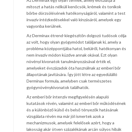
Az Derminax egy olyan termék, amely eloszlatja a
mítoszt a hatás nélküli kenőcsök, krémek és tonikok
bőrbe dörzsölésének hatékonyságáról, valamint a test
invazív intézkedésekkel való kínzásáról, amelyek egy
vagyonba kerülnek.
Az Derminax étrend-kiegészítőn dolgozó tudósok célja
az volt, hogy olyan gyógymódot találjanak ki, amely a
probléma középpontjába hatol, belülről, hatékonyan és
nem invazív módon küzdve annak okával. Ezt olyan
növényi kivonatok tanulmányozásával érték el,
amelyeket évszázadok óta használnak az emberi bőr
állapotának javítására. Így jött létre az egyedülálló
Derminax formula, amelyben csak természetes
gyógynövénykivonatok találhatók.
Az emberi bőr intenzív megfigyelésén alapuló
kutatások révén, valamint az emberi bőr működésének
és a különböző külső és belső tényezők hatásának
vizsgálata révén ma már jól ismertek azok a
mechanizmusok, amelyek felelősek azért, hogy a
lakosság akár ötven százalékának arcán súlyos hibák