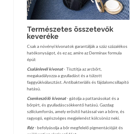
Természetes összetevők
keveréke
Csak a növényi kivonatok garantálják a száz százalékos
hatékonyságot, és ez az, amire az Derminax formula
épül:
Csalánlevél kivonat
- Tisztítja az arcbőrt,
megakadályozza a gyulladást és a túlzott
faggyúkiválasztást. Antibakteriális és fájdalomcsillapító
hatású.
Csenkeszőlő kivonat
- gátolja a pattanásokat és a
bőrpírt, és gyulladáscsökkentő hatású. Gazdag
szilíciumforrás, amely erősítő hatással van a bőrre, és
ragyogó, egészséges megjelenést kölcsönöz neki.
Réz
- befolyásolja a bőr megfelelő pigmentációját és