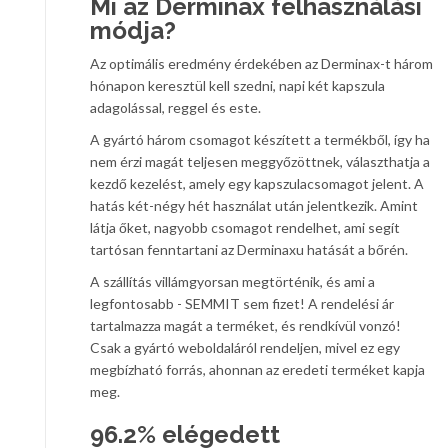
Mi az Derminax felhasználási
módja?
Az optimális eredmény érdekében az Derminax-t három
hónapon keresztül kell szedni, napi két kapszula
adagolással, reggel és este.
A gyártó három csomagot készített a termékből, így ha
nem érzi magát teljesen meggyőzöttnek, választhatja a
kezdő kezelést, amely egy kapszulacsomagot jelent. A
hatás két-négy hét használat után jelentkezik. Amint
látja őket, nagyobb csomagot rendelhet, ami segít
tartósan fenntartani az Derminaxu hatását a bőrén.
A szállítás villámgyorsan megtörténik, és ami a
legfontosabb - SEMMIT sem fizet! A rendelési ár
tartalmazza magát a terméket, és rendkívül vonzó!
Csak a gyártó weboldaláról rendeljen, mivel ez egy
megbízható forrás, ahonnan az eredeti terméket kapja
meg.
96.2% elégedett