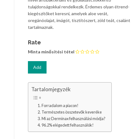
tulajdonságokkal rendelkezik. Érdemes olyan étrend-
kiegészítőket keresni, amelyek aloe verát,
oregánóolajat, imágót, tisztítószert, zöld teát, csalánt
tartalmaznak.
Rate
Minta minősítési tétel
Tartalomjegyzék
Forradalom a piacon!
Természetes összetevők keveréke
Mi az Derminax felhasználási módja?
96.2% elégedett felhasználók!