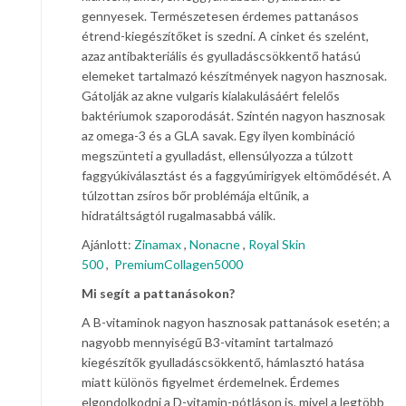
gennyesek. Természetesen érdemes pattanásos
étrend-kiegészítőket is szedni. A cinket és szelént,
azaz antibakteriális és gyulladáscsökkentő hatású
elemeket tartalmazó készítmények nagyon hasznosak.
Gátolják az akne vulgaris kialakulásáért felelős
baktériumok szaporodását. Szintén nagyon hasznosak
az omega-3 és a GLA savak. Egy ilyen kombináció
megszünteti a gyulladást, ellensúlyozza a túlzott
faggyúkiválasztást és a faggyúmirigyek eltömődését. A
túlzottan zsíros bőr problémája eltűnik, a
hidratáltságtól rugalmasabbá válik.
Ajánlott:
Zinamax
,
Nonacne
,
Royal Skin
500
,
PremiumCollagen5000
Mi segít a pattanásokon?
A B-vitaminok nagyon hasznosak pattanások esetén; a
nagyobb mennyiségű B3-vitamint tartalmazó
kiegészítők gyulladáscsökkentő, hámlasztó hatása
miatt különös figyelmet érdemelnek. Érdemes
elgondolkodni a D-vitamin-pótláson is, mivel a legtöbb