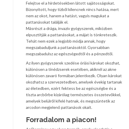
Felejtse el a hirdetésekben látott sajátosságokat.
Bizonyított, hogy tízből kilencnek nincs hatása, mert
nem az okot, hanem a hatást, vagyis magukat a
pattanásokat találják el.
Másrészt a drága, invazív gyógyszerek, miközben
elpusztítják a pattanásokat, a májat is tönkreteszik.
Tehát nem ezek a legjobb módja annak, hogy
megszabaduljunk a pattanásoktól. Gyorsabban
megszabadulsz az egészségedtől és a pénzedtől.
Az ilyen gyógyszerek szedése óriási károkat okozhat,
különösen a tinédzserek esetében, akiknél az akne
különösen zavaró formában jelentkezik. Olyan károkat
okozhatsz a szervezetedben, amelyek évekig tartanak
az életedben, ezért fektess be az egészségbe és a
tiszta arcbőrbe kizárólag természetes összetevőkkel,
amelyek belülről kifelé hatnak, és megszüntetik az
arcodon megjelenő pattanások okait.
Forradalom a piacon!