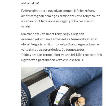
alakulnak ki!
Ez lehetővé tette egy olyan termék kifejlesztését,
amely átfogóan semlegesíti mindezeket a tényezőket,
és az arcbőrt fiatalabbá és ragyogóbbá teszi, mint
valaha.
Ma már nem közismert tény, hogy a legjobb
eredményeket csak természetes termékekkel lehet
elérni. Végül is, amikor fogyni próbálsz, egészségesre
változtatod az étrendedet, és természetes,
feldolgozatlan termékeket veszel fel. Miért ne tennénk
ugyanezt a pattanások kezelése esetén is?