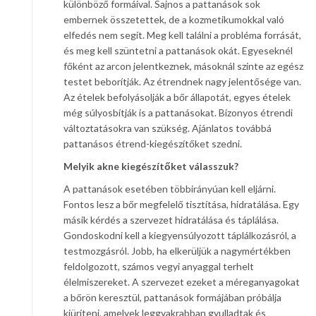
különböző formáival. Sajnos a pattanások sok
embernek összetettek, de a kozmetikumokkal való
elfedés nem segít. Meg kell találni a probléma forrását,
és meg kell szüntetni a pattanások okát. Egyeseknél
főként az arcon jelentkeznek, másoknál szinte az egész
testet beborítják. Az étrendnek nagy jelentősége van.
Az ételek befolyásolják a bőr állapotát, egyes ételek
még súlyosbítják is a pattanásokat. Bizonyos étrendi
változtatásokra van szükség. Ajánlatos továbbá
pattanásos étrend-kiegészítőket szedni.
Melyik akne kiegészítőket válasszuk?
A pattanások esetében többirányúan kell eljárni.
Fontos lesz a bőr megfelelő tisztítása, hidratálása. Egy
másik kérdés a szervezet hidratálása és táplálása.
Gondoskodni kell a kiegyensúlyozott táplálkozásról, a
testmozgásról. Jobb, ha elkerüljük a nagymértékben
feldolgozott, számos vegyi anyaggal terhelt
élelmiszereket. A szervezet ezeket a méreganyagokat
a bőrön keresztül, pattanások formájában próbálja
kiüríteni, amelyek leggyakrabban gyulladtak és