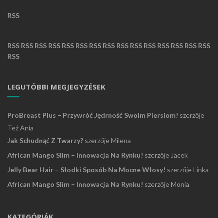
RSS
RSS
RSS
RSS
RSS
RSS
RSS
RSS
RSS
RSS
RSS
RSS
RSS
RSS
RSS
RSS
RSS
LEGUTÓBBI MEGJEGYZÉSEK
ProBreast Plus – Przywróć Jędrność Swoim Piersiom!
szerzője
Też Ania
Jak Schudnąć Z Twarzy?
szerzője
Milena
African Mango Slim – Innowacja Na Rynku!
szerzője
Jacek
Jelly Bear Hair – Słodki Sposób Na Mocne Włosy!
szerzője
Linka
African Mango Slim – Innowacja Na Rynku!
szerzője
Monia
KATEGÓRIÁK