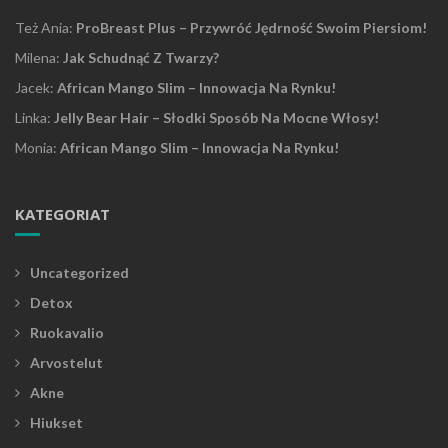
Też Ania
:
ProBreast Plus – Przywróć Jędrność Swoim Piersiom!
Milena
:
Jak Schudnąć Z Twarzy?
Jacek
:
African Mango Slim – Innowacja Na Rynku!
Linka
:
Jelly Bear Hair – Słodki Sposób Na Mocne Włosy!
Monia
:
African Mango Slim – Innowacja Na Rynku!
KATEGORIAT
Uncategorized
Detox
Ruokavalio
Arvostelut
Akne
Hiukset