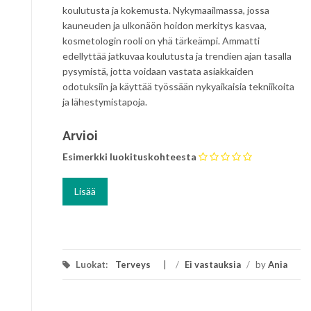
koulutusta ja kokemusta. Nykymaailmassa, jossa
kauneuden ja ulkonäön hoidon merkitys kasvaa,
kosmetologin rooli on yhä tärkeämpi. Ammatti
edellyttää jatkuvaa koulutusta ja trendien ajan tasalla
pysymistä, jotta voidaan vastata asiakkaiden
odotuksiin ja käyttää työssään nykyaikaisia tekniikoita
ja lähestymistapoja.
Arvioi
Esimerkki luokituskohteesta
Luokat:
Terveys
/
Ei vastauksia
/
by
Ania