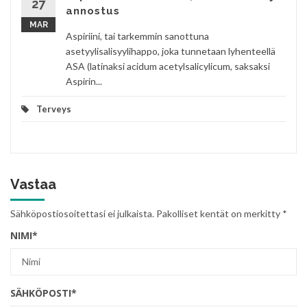
27
annostus
MAR
Aspiriini, tai tarkemmin sanottuna
asetyylisalisyylihappo, joka tunnetaan lyhenteellä
ASA (latinaksi acidum acetylsalicylicum, saksaksi
Aspirin...
Terveys
Vastaa
Sähköpostiosoitettasi ei julkaista.
Pakolliset kentät on merkitty
*
NIMI
*
SÄHKÖPOSTI
*