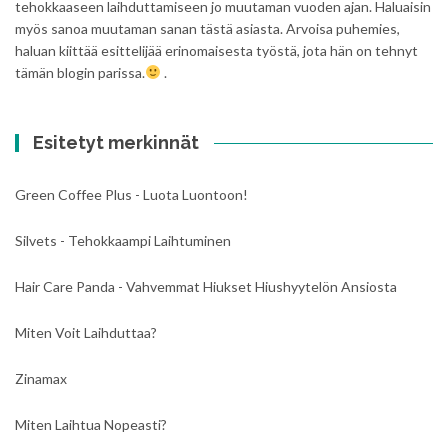
tehokkaaseen laihduttamiseen jo muutaman vuoden ajan. Haluaisin
myös sanoa muutaman sanan tästä asiasta. Arvoisa puhemies,
haluan kiittää esittelijää erinomaisesta työstä, jota hän on tehnyt
tämän blogin parissa.
.
Esitetyt merkinnät
Green Coffee Plus - Luota Luontoon!
Silvets - Tehokkaampi Laihtuminen
Hair Care Panda - Vahvemmat Hiukset Hiushyytelön Ansiosta
Miten Voit Laihduttaa?
Zinamax
Miten Laihtua Nopeasti?