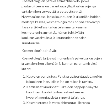
Kosmetologi on pätevä ammattihenkilö, jonka
päätavoitteena on parantaa ja ylläpitää kasvojen ja
vartalon ihon terveyttä ja esteettisyyttä.
Nykymaailmassa, jossa kauneuden ja ulkonäön hoidon
merkitys kasvaa, kosmetologin rooli on yhä tärkeämpi.
Tässä artikkelissa tarkastelemme tarkemmin
kosmetologin ammattia, hänen tehtäviään,
koulutusvaatimuksia ja kauneudenhoitoalan
suuntauksia.
Kosmetologin tehtävät:
Kosmetologit tarjoavat monenlaisia palveluja kasvojen
ja vartalon ihon ulkonäön ja kunnon parantamiseksi,
kuten:
Kasvojen puhdistus: Poistaa epäpuhtaudet, meikin
ja kuolleen ihon, jolloin iho on raikas ja ravittu.
Kemialliset kuorinnat: Oikeiden happojen käyttö
kuorimaan kuollutta ihoa, vähentämään
hyperpigmentaatiota, ryppyjä tai aknea.
Kasvohieronta ja vartalohieronta: Hieronta