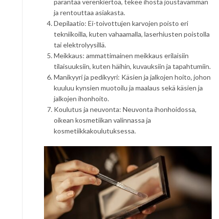
parantaa verenkiertoa, tekee ihosta joustavamman
ja rentouttaa asiakasta.
Depilaatio: Ei-toivottujen karvojen poisto eri
tekniikoilla, kuten vahaamalla, laserhiusten poistolla
tai elektrolyysillä.
Meikkaus: ammattimainen meikkaus erilaisiin
tilaisuuksiin, kuten häihin, kuvauksiin ja tapahtumiin.
Manikyyri ja pedikyyri: Käsien ja jalkojen hoito, johon
kuuluu kynsien muotoilu ja maalaus sekä käsien ja
jalkojen ihonhoito.
Koulutus ja neuvonta: Neuvonta ihonhoidossa,
oikean kosmetiikan valinnassa ja
kosmetiikkakoulutuksessa.