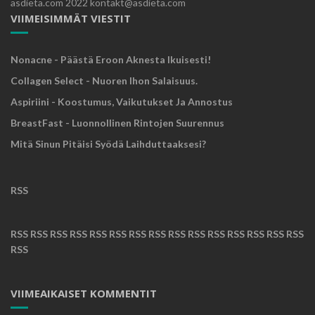
asdieta.com 2022 kontakt@asdieta.com
VIIMEISIMMÄT VIESTIT
Nonacne - Päästä Eroon Aknesta Ikuisesti!
Collagen Select - Nuoren Ihon Salaisuus.
Aspiriini - Koostumus, Vaikutukset Ja Annostus
BreastFast - Luonnollinen Rintojen Suurennus
Mitä Sinun Pitäisi Syödä Laihduttaaksesi?
RSS
RSS
RSS
RSS
RSS
RSS
RSS
RSS
RSS
RSS
RSS
RSS
RSS
RSS
RSS
RSS
RSS
VIIMEAIKAISET KOMMENTIT