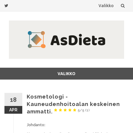
Valikko
Siirry
sisältöön
VALIKKO
Siirry
sisältöön
Kosmetologi -
18
Kauneudenhoitoalan keskeinen
APR
5/5
(1)
ammatti.
Johdanto: