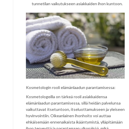
tunnetilan vaikutukseen asiakkaiden ihon kuntoon.
Kosmetologin rooli elämänlaadun parantamisessa:
Kosmetologeilla on tärkeä rooli asiakkaidensa
elämänlaadun parantamisessa, sillä heidän palvelunsa
vaikuttavat itsetuntoon, itseluottamukseen ja yleiseen
hyvinvointiin. Oikeanlainen ihonhoito voi auttaa
ehkäisemään ennenaikaista ikääntymistä, ylläpitämään
ihon terveyttä ja parantamaan ulkonäköä, mikä