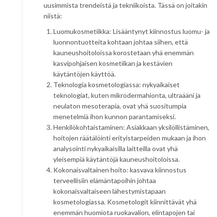
uusimmista trendeistä ja tekniikoista. Tässä on joitakin
niistä:
Luomukosmetiikka: Lisääntynyt kiinnostus luomu- ja
luonnontuotteita kohtaan johtaa siihen, että
kauneushoitoloissa korostetaan yhä enemmän
kasvipohjaisen kosmetiikan ja kestävien
käytäntöjen käyttöä.
Teknologia kosmetologiassa: nykyaikaiset
teknologiat, kuten mikrodermahionta, ultraääni ja
neulaton mesoterapia, ovat yhä suositumpia
menetelmiä ihon kunnon parantamiseksi.
Henkilökohtaistaminen: Asiakkaan yksilöllistäminen,
hoitojen räätälöinti erityistarpeiden mukaan ja ihon
analysointi nykyaikaisilla laitteilla ovat yhä
yleisempiä käytäntöjä kauneushoitoloissa.
Kokonaisvaltainen hoito: kasvava kiinnostus
terveellisiin elämäntapoihin johtaa
kokonaisvaltaiseen lähestymistapaan
kosmetologiassa. Kosmetologit kiinnittävät yhä
enemmän huomiota ruokavalion, elintapojen tai