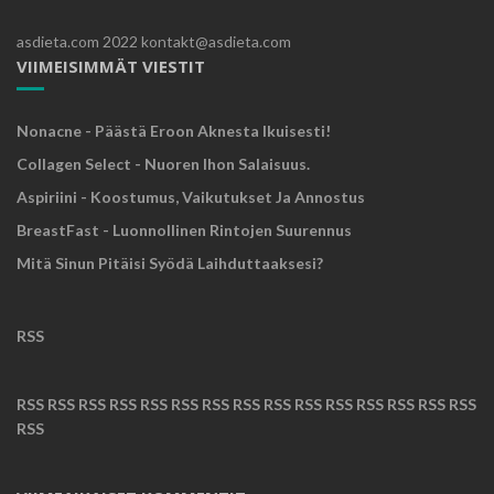
asdieta.com 2022 kontakt@asdieta.com
VIIMEISIMMÄT VIESTIT
Nonacne - Päästä Eroon Aknesta Ikuisesti!
Collagen Select - Nuoren Ihon Salaisuus.
Aspiriini - Koostumus, Vaikutukset Ja Annostus
BreastFast - Luonnollinen Rintojen Suurennus
Mitä Sinun Pitäisi Syödä Laihduttaaksesi?
RSS
RSS
RSS
RSS
RSS
RSS
RSS
RSS
RSS
RSS
RSS
RSS
RSS
RSS
RSS
RSS
RSS