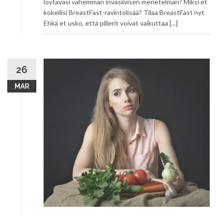
löytäväsi vähemmän invasiivisen menetelmän? Miksi et
kokeilisi BreastFast-ravintolisää? Tilaa BreastFast nyt
Ehkä et usko, että pillerit voivat vaikuttaa [...]
26
MAR