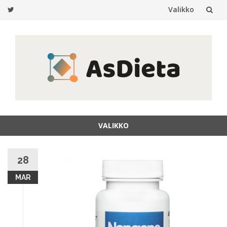
Valikko
Siirry
sisältöön
VALIKKO
Siirry
sisältöön
28
MAR