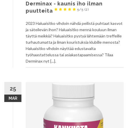
Derminax - kaunis iho ilman
5/5
(2)
puutteita
2023 Haluaisitko vihdoin nähdä peilistä puhtaat kasvot
ja säteilevän ihon? Haluaisitko mennä kouluun ilman
täyttä meikkiä? Haluaisitko pystyä lähtemään treffeille
turhautumatta ja ilman kouristuksia klubille menosta?
Haluaisitko vihdoin näyttää edustavalta
työhaastattelussa tai asiakastapaamisessa? Tilaa
Derminax nyt [...].
25
MAR