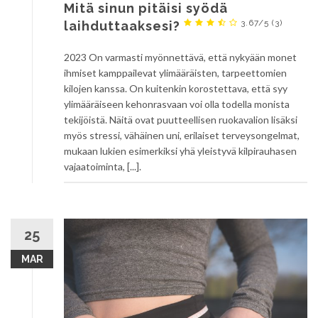
Mitä sinun pitäisi syödä
3.67/5
(3)
laihduttaaksesi?
2023 On varmasti myönnettävä, että nykyään monet
ihmiset kamppailevat ylimääräisten, tarpeettomien
kilojen kanssa. On kuitenkin korostettava, että syy
ylimääräiseen kehonrasvaan voi olla todella monista
tekijöistä. Näitä ovat puutteellisen ruokavalion lisäksi
myös stressi, vähäinen uni, erilaiset terveysongelmat,
mukaan lukien esimerkiksi yhä yleistyvä kilpirauhasen
vajaatoiminta, [...].
25
MAR