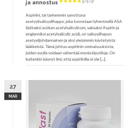
5/5
(3)
ja annostus
Aspiriini, tai tarkemmin sanottuna
asetyylisalisyylihappo, joka tunnetaan lyhenteellä ASA
(latinaksi acidum acetylsalicylicum, saksaksi Aspirin ja
englanniksi acetylsalicylic acid), on salisyylihapon
asetyylijohdannainen ja yksi yleisimmin käytetyistä
lääkkeistä. Tämä johtuu aspiriinin ominaisuuksista,
joiden avulla voidaan vähentää monia kiputiloja. On
kuitenkin käynyt ilmi, että aspiriinilla ei ole [...].
27
MAR