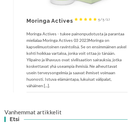
5/5
(1)
Moringa Actives
Moringa Actives - tukee painonpudotusta ja parantaa
mielialaa Moringa Actives 03 2023Moringa on
kapselimuotoinen ravintolisä. Se on ensimmäinen askel
kohti hoikkaa vartaloa, jonka voit ottaa jo tänään.
Ylipaino ja lihavuus ovat sivilisaation sairauksia, jotka
koskettavat yhä useampia ihmisiä. Ne aiheuttavat
usein terveysongelmia ja saavat ihmiset voimaan
huonosti. Istuva elämäntapa, lukuisat välipalat,
vähäinen [...].
Artikkelien
Vanhemmat artikkelit
selaus
Etsi