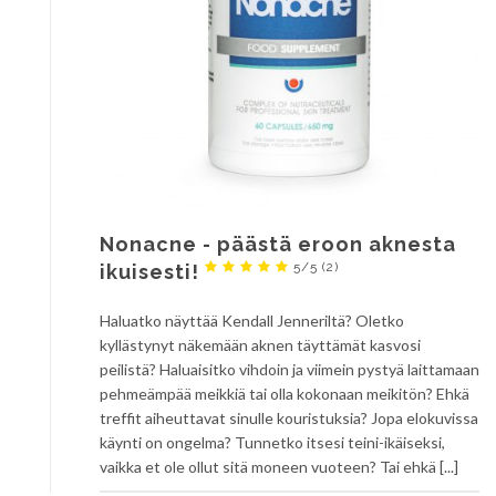
Nonacne - päästä eroon aknesta
5/5
(2)
ikuisesti!
Haluatko näyttää Kendall Jenneriltä? Oletko
kyllästynyt näkemään aknen täyttämät kasvosi
peilistä? Haluaisitko vihdoin ja viimein pystyä laittamaan
pehmeämpää meikkiä tai olla kokonaan meikitön? Ehkä
treffit aiheuttavat sinulle kouristuksia? Jopa elokuvissa
käynti on ongelma? Tunnetko itsesi teini-ikäiseksi,
vaikka et ole ollut sitä moneen vuoteen? Tai ehkä [...]