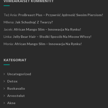
VIIMEAIKAISET KOMMENTIT
Też Ania
:
ProBreast Plus – Przywróć Jędrność Swoim Piersiom!
Milena
:
Jak Schudnąć Z Twarzy?
Jacek
:
African Mango Slim – Innowacja Na Rynku!
Linka
:
Jelly Bear Hair – Słodki Sposób Na Mocne Włosy!
Monia
:
African Mango Slim – Innowacja Na Rynku!
KATEGORIAT
Uncategorized
Detox
Ruokavalio
Arvostelut
Akne