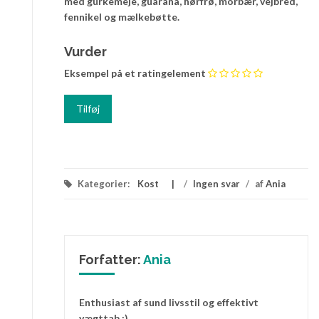
med gurkemeje, guarana, hørfrø, morbær, vejbred,
fennikel og mælkebøtte.
Vurder
Eksempel på et ratingelement
Kategorier:
Kost
/
Ingen svar
/
af
Ania
Forfatter:
Ania
Enthusiast af sund livsstil og effektivt
vægttab :)