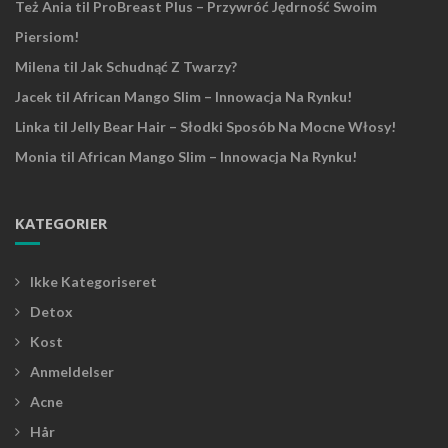
Też Ania
til
ProBreast Plus – Przywróć Jędrność Swoim
Piersiom!
Milena
til
Jak Schudnąć Z Twarzy?
Jacek
til
African Mango Slim – Innowacja Na Rynku!
Linka
til
Jelly Bear Hair – Słodki Sposób Na Mocne Włosy!
Monia
til
African Mango Slim – Innowacja Na Rynku!
KATEGORIER
Ikke Kategoriseret
Detox
Kost
Anmeldelser
Acne
Hår