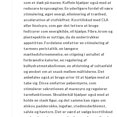
som et dæk på maven. Koffein hjælper også med at
reducere kropsvægten. En yderligere fordel vil være
stimulering, øget energi, eliminering af træthed,
acceleration af stofskiftet. Kosttilskud med CLA
eller linolsyre, som gør det lettere at bruge
fedtsyrer som energikilde, vil hjælpe. Fibre, krom og
plantepektin er nyttige, da de undertrykker
appetitten. Fordelene omfatter en stimulering af
tarmens peristaltik, en længere
mæthedsfornemmelse, en stigning i antallet af
forbrændte kalorier, en regulering af
kulhydratmetabolismen, en afslutning af sultanfald
og ønsket om at snack mellem måltiderne. Det
anbefales også at bruge urter til at hjælpe med at
tabe sig. Disse omfatter pebermynte, som
stimulerer sekretionen af mavesyre og regulerer
tarmfunktionen. Skvalderkål hjælper også med at
holde en slank figur, og det samme kan siges om
elskov, padderokke, ingefær, stedmoderblomst,
salvie og havtorn. Det er værd at vælge kosttilskud