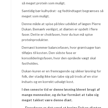
så meget protein som muligt.
Samtidig bør kulhydrat- og fedtindtaget begrænses så
meget som muligt.
Denne måde at spise på blev udviklet af lægen Pierre
Dukan. Bemærk venligst, at diæten er opdelt i flere
faser. Dette er chokfasen, hvor du kun må spise
proteinprodukter.
Dernæst kommer balancefasen, hvor grøntsager kan
tilføjes til kosten. Den sidste fase er
konsolideringsfasen, hvor den opnåede vægt skal
fastholdes.
Dukan-kuren er en fremragende og sikker løsning for
folk, der stadig ikke kan tabe sig på trods af en stor
indsats og en korrekt udvalgt kost.
I den seneste tid er denne løsning blevet brugt af
mange mennesker, og de har formået at tabe sig
meget takket være denne diæt.
Derudover er det værd at berige Dukan-diæten