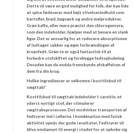
Dette vil være en god mulighed for folk, der kan lide
at spise fødevarer med højt stivelsesindhold som
kartofler, brød, bagværk og andre melprodukter.
Grøn kaffe, eller mere præcist den chlorogensyre,
som den indeholder, hjælper med at bevare en slank
figur. Det er ansvarlig for at reducere absorptionen
af indtaget sukker og øger forbrændingen af
kropsfedt. Grøn te er også fantastisk til at
forbedre stofskiftet og forebygge fedtophobning.
Desuden kan du endda fremskynde afskaffelsen af
dem fra din krop.
Hvilke ingredienser er velkomne i kosttilskud til
vægttab?
Kosttilskud til vægttab indeholder l-carnitin, et
yderst nyttigt stof, der stimulerer
vægttabsprocessen. Det modvirker transporten af
fedtsyrer ind i cellerne. I kombination med fysisk
aktivitet opnås der gode resultater. Fedtsyrer vil
blive omdannet til energi i stedet for at ophobe sig