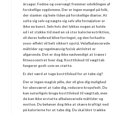
årsager. Fedme og overvægt fremmer udviklingen af
forskellige sygdomme. Der er ingen mangel på folk,
der slanker sig hele tiden på forskellige diæter. At
sulte sig selv og nægte sig selv alle fornøjelser er
ikke en kunst. Selv hvis det lykkes nogen at holde
ud i et stykke tid med en så stor kalorierestriktion,
vil deres helbred blive forringet, og den forhadte
yoyo-effekt vil helt sikkert opstå. Velafbalancerede
måltider og regelmæssig fysisk aktivitet er
afgørende. Det er dog ikke nødvendigt at træne i
fitnesscentret hver dag. Kosttilskud til vægttab
fungerer godt som en støtte.
Er det værd at tage kosttilskud for at tabe sig?
Der er ingen magisk pille, der vil give dig mulighed
for ubesværet at tabe dig, reducere kropsfedt. Du
kan naturligvis bruge kosttilskud til vægttab, men
de kan ikke erstatte afbalancerede måltider og
motion. Du behøver dog ikke at skære kraftigt ned
på kalorierne for at tabe dig. Du skal blot trække