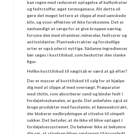
kan regne med reduceret optagelse af kulhydrater
og fedtstoffer, øget termogenese. Alt dette vil
gøre det meget lettere at slippe af med uønskede
kilo, og yoyo-effekten vil ikke forekomme. Det er
nødvendigt at sørge for at give kroppen næring,
forsyne den med vitaminer, mineraler, fedtsyrer og
antioxidanter. Planteekstrakter og forskellige
urter er også yderst nyttige. Sådanne ingredienser
bør søges i kosttilskud, som beskytter den slanke
figur.
Hvilke kosttilskud til vægttab er værd at gå efter?
Der er masser af kosttilskud til salg for at hjælpe
dig med at slippe af med overvægt. Præparater
med chitin, som absorberer vand og binder fedt i
fordøjelseskanalen, er gode. Det anbefales også at
bruge produkter med fasolamin, et bønneekstrakt,
der blokerer nedbrydningen af stivelse til simpelt
sukker. Det betyder, at de ikke vil blive optaget i
fordøjelsessystemet. Du behøver ikke at bekymre
dig om, at stivelsen bliver omdannet til kropsfedt.