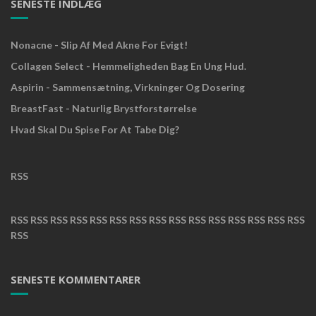
SENESTE INDLÆG
Nonacne - Slip Af Med Akne For Evigt!
Collagen Select - Hemmeligheden Bag En Ung Hud.
Aspirin - Sammensætning, Virkninger Og Dosering
BreastFast - Naturlig Brystforstørrelse
Hvad Skal Du Spise For At Tabe Dig?
RSS
RSS
RSS
RSS
RSS
RSS
RSS
RSS
RSS
RSS
RSS
RSS
RSS
RSS
RSS
RSS
RSS
SENESTE KOMMENTARER