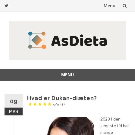
Menu
Gå
til
indhold
MENU
Gå
til
indhold
Hvad er Dukan-diæten?
09
5/5
(1)
MAR
2023 I den
seneste tid har
mange