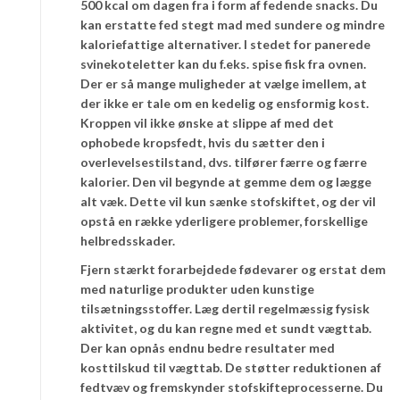
500 kcal om dagen fra i form af fedende snacks. Du
kan erstatte fed stegt mad med sundere og mindre
kaloriefattige alternativer. I stedet for panerede
svinekoteletter kan du f.eks. spise fisk fra ovnen.
Der er så mange muligheder at vælge imellem, at
der ikke er tale om en kedelig og ensformig kost.
Kroppen vil ikke ønske at slippe af med det
ophobede kropsfedt, hvis du sætter den i
overlevelsestilstand, dvs. tilfører færre og færre
kalorier. Den vil begynde at gemme dem og lægge
alt væk. Dette vil kun sænke stofskiftet, og der vil
opstå en række yderligere problemer, forskellige
helbredsskader.
Fjern stærkt forarbejdede fødevarer og erstat dem
med naturlige produkter uden kunstige
tilsætningsstoffer. Læg dertil regelmæssig fysisk
aktivitet, og du kan regne med et sundt vægttab.
Der kan opnås endnu bedre resultater med
kosttilskud til vægttab. De støtter reduktionen af
fedtvæv og fremskynder stofskifteprocesserne. Du