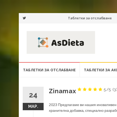
Преминаване
Таблетки за отслабване
към
съдържанието
Преминаване
ТАБЛЕТКИ ЗА ОТСЛАБВАНЕ
ТАБЛЕТКИ ЗА АК
към
съдържанието
5/5
(3
Zinamax
24
2023 Предлагаме ви нашия иновативен п
МАР.
хранителна добавка, специално разработ