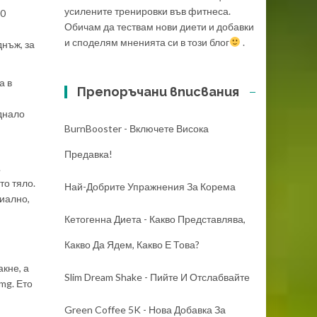
усилените тренировки във фитнеса.
60
Обичам да тествам нови диети и добавки
и споделям мненията си в този блог
.
нъж, за
а в
Препоръчани вписвания
днало
BurnBooster - Включете Висока
Предавка!
.
то тяло.
Най-Добрите Упражнения За Корема
риално,
Кетогенна Диета - Какво Представлява,
Какво Да Ядем, Какво Е Това?
кне, а
Slim Dream Shake - Пийте И Отслабвайте
mg. Ето
Green Coffee 5K - Нова Добавка За