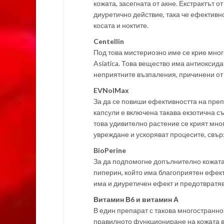
кожата, засегната от акне. Екстрактът 
диуретично действие, така че ефективн
косата и ноктите.
Centellin
Под това мистериозно име се крие много
Asiatica. Това вещество има антиоксид
неприятните възпаления, причинени от 
EVNolMax
За да се повиши ефективността на преп
капсули е включена такава екзотична съ
това удивително растение се крият мно
увреждане и ускоряват процесите, свър
BioPerine
За да подпомогне допълнително кожата 
пиперин, който има благоприятен ефек
има и диуретичен ефект и предотвратяв
Витамин В6 и витамин А
В един препарат с такова многостранно 
правилното функциониране на кожата в