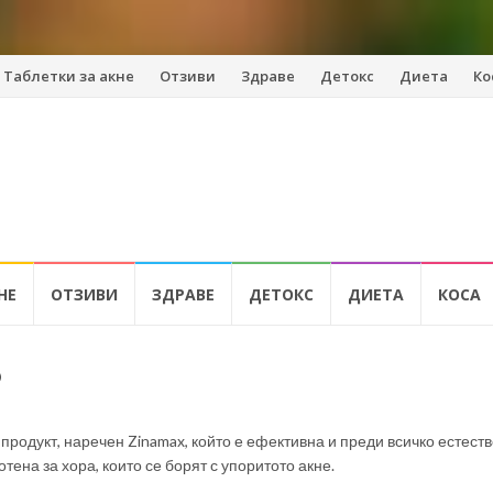
Таблетки за акне
Отзиви
Здраве
Детокс
Диета
Ко
НЕ
ОТЗИВИ
ЗДРАВЕ
ДЕТОКС
ДИЕТА
КОСА
)
родукт, наречен Zinamax, който е ефективна и преди всичко естест
ена за хора, които се борят с упоритото акне.