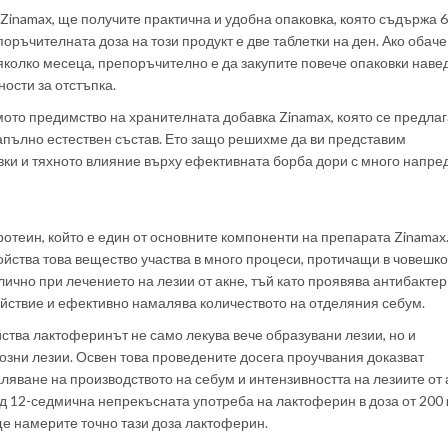
Zinamax, ще получите практична и удобна опаковка, която съдържа 
поръчителната доза на този продукт е две таблетки на ден. Ако обаче
колко месеца, препоръчително е да закупите повече опаковки навед
ости за отстъпка.
мото предимство на хранителната добавка Zinamax, която се предлаг
апълно естествен състав. Ето защо решихме да ви представим
вки и тяхното влияние върху ефективната борба дори с много напре
теин, който е един от основните компоненти на препарата Zinamax
йства това вещество участва в много процеси, протичащи в човешко
лично при лечението на лезии от акне, тъй като проявява антибакте
йствие и ефективно намалява количеството на отделяния себум.
тва лактоферинът не само лекува вече образувани лезии, но и
озни лезии. Освен това проведените досега проучвания доказват
яване на производството на себум и интензивността на лезиите от а
д 12-седмична непрекъсната употреба на лактоферин в доза от 200 
е намерите точно тази доза лактоферин.