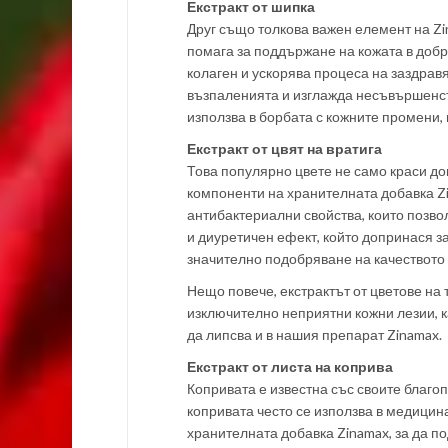
Екстракт от шипка
Друг също толкова важен елемент на Zi
помага за поддържане на кожата в добр
колаген и ускорява процеса на заздравя
възпаленията и изглажда несъвършенств
използва в борбата с кожните промени, 
Екстракт от цвят на вратига
Това популярно цвете не само краси до
компоненти на хранителната добавка Zin
антибактериални свойства, които позво
и диуретичен ефект, който допринася з
значително подобряване на качеството
Нещо повече, екстрактът от цветове на 
изключително неприятни кожни лезии, к
да липсва и в нашия препарат Zinamax.
Екстракт от листа на коприва
Копривата е известна със своите благоп
копривата често се използва в медицина
хранителната добавка Zinamax, за да 