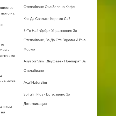
Отслабване Със Зелено Кафе
вещество
ството на
Как Да Свалите Корема Си?
се
8-Те Най-Добри Упражнения За
Отслабване, За Да Сте Здрави И Във
ите
Форма
усни и
тавка има
Asystor Slim - Двуфазен Препарат За
Отслабване
на
а не може
Acai Naturslim
Spirulin Plus - Естествено За
Детоксикация
а и към
 на