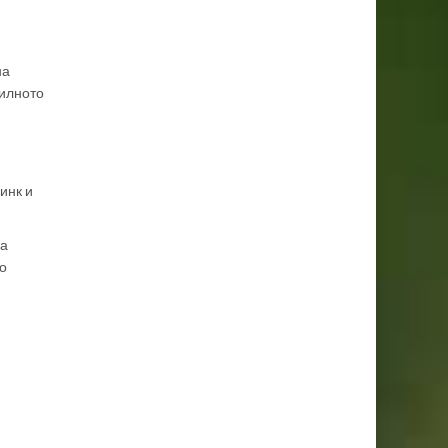
на
вилното
инк и
за
о