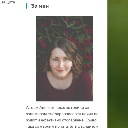
а защита
За мен
Аз съм Аня и от няколко години се
занимавам със здравословен начин на
живот и ефективно отслабване. Също
така съм голям почитател на танците и