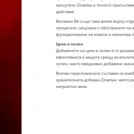
капсулите Zinamax и тяхното присъств
действие.
Витамин В6 също така влияе върху отде
процесите, свързани с обострянето на
функциониране на кожата и намалява п
Цинк и селен
Добавянето на цинк и селен е от решав
ефективната ѝ защита срещу възпалите
селен, чието ежедневно добавяне значи
Всички гореспоменати съставки се комб
хранителната добавка Zinamax, чиято р
неприятно акне.