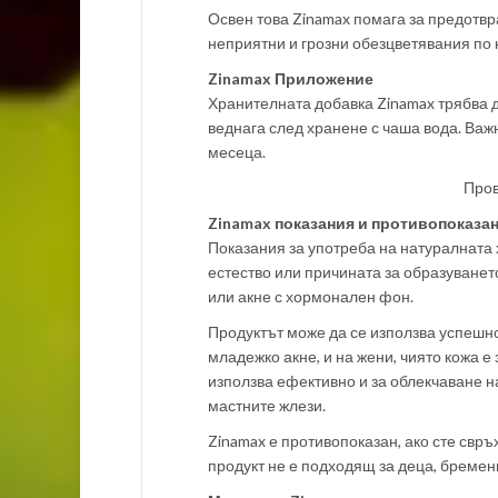
Освен това Zinamax помага за предотвр
неприятни и грозни обезцветявания по 
Zinamax Приложение
Хранителната добавка Zinamax трябва д
веднага след хранене с чаша вода. Важн
месеца.
Про
Zinamax показания и противопоказан
Показания за употреба на натуралната 
естество или причината за образуването
или акне с хормонален фон.
Продуктът може да се използва успешно 
младежко акне, и на жени, чиято кожа 
използва ефективно и за облекчаване н
мастните жлези.
Zinamax е противопоказан, ако сте свръ
продукт не е подходящ за деца, бремен