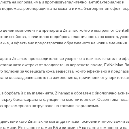
от листа на коприва има и противовъзпалително, антибактериално и
о подпомага регенерацията на кожата и има благоприятен ефект въ
 ценен компонент на препарата Zinamax, който е екстракт от Centell
антни свойства, значително подобрява еластичността на кожата, усп
акне, и ефективно предотвратява образуването на нови изменения.
арата Zinamax, производителят се увери, че в тези изключително еф
ставка като екстракт от плодовете на червената палма, EVNolMax. З
го полезни за човешката кожа вещества, които ефективно я предпазв
зани със заздравяването на измененията, причинени от упоритото а
в борбата ѝ с възпаленията, Zinamax е обогатен с биологично актив
т върху балансираната функция на мастните жлези. Освен това това
а прекомерното натрупване на токсини в организма.
действие като Zinamax не могат да липсват основни и много важни з
итамини. Ето защо витамин В6 и витамин А са важни компоненти на