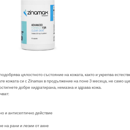
подобрява цялостното състояние на кожата, както и укрепва естеств
те кожата си с Zinamax в продължение на поне 3 месеца, не само ще
остигнете добре хидратирана, немазна и здрава кожа.
чват:
но и антисептично действие
е на рани и лезии от акне