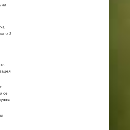
а на
тка
поне 3
ото
озацея
т
а се
апушва
зи