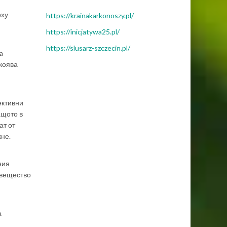
рху
https://krainakarkonoszy.pl/
https://inicjatywa25.pl/
https://slusarz-szczecin.pl/
a
окоява
ективни
ащото в
ат от
кне.
ния
 вещество
а