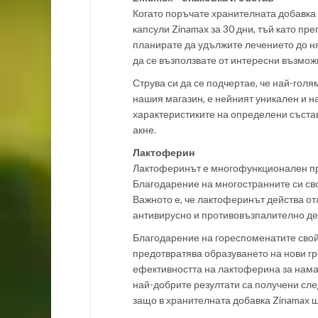
Когато поръчате хранителната добавка 
капсули Zinamax за 30 дни, тъй като пре
планирате да удължите лечението до ня
да се възползвате от интересни възможн
Струва си да се подчертае, че най-голя
нашия магазин, е нейният уникален и н
характеристиките на определени съста
акне.
Лактоферин
Лактоферинът е многофункционален про
Благодарение на многостранните си сво
Важното е, че лактоферинът действа от
антивирусно и противовъзпалително де
Благодарение на гореспоменатите свойс
предотвратява образуването на нови гр
ефективността на лактоферина за намал
най-добрите резултати са получени сле
защо в хранителната добавка Zinamax щ