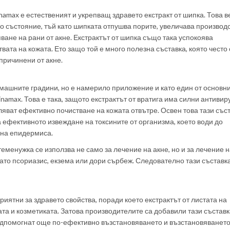
namax е естественият и укрепващ здравето екстракт от шипка. Това 
о състояние, тъй като шипката отпушва порите, увеличава производ
ване на рани от акне. Екстрактът от шипка също така успокоява
ата на кожата. Ето защо той е много полезна съставка, която често 
причинени от акне.
машните градини, но е намерило приложение и като един от основн
amax. Това е така, защото екстрактът от вратига има силни антивир
ляват ефективно почистване на кожата отвътре. Освен това тази със
а ефективното извеждане на токсините от организма, което води до
 на епидермиса.
теменужка се използва не само за лечение на акне, но и за лечение 
ато псориазис, екзема или дори сърбеж. Следователно тази съставк
риятни за здравето свойства, поради което екстрактът от листата на
та и козметиката. Затова производителите са добавили тази съставк
подпомогнат още по-ефективно възстановяването и възстановяването