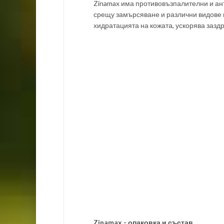
Zinamax има противовъзпалителни и ант
срещу замърсяване и различни видове 
хидратацията на кожата, ускорява зазд
Zinamax - опаковка и състав