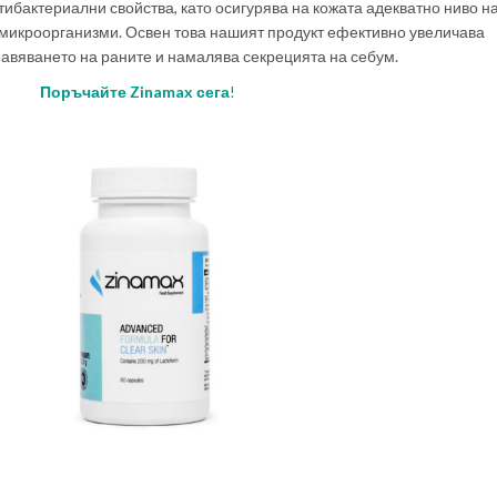
ибактериални свойства, като осигурява на кожата адекватно ниво н
микроорганизми. Освен това нашият продукт ефективно увеличава
равяването на раните и намалява секрецията на себум.
Поръчайте Zinamax сега
!