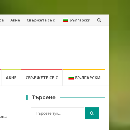
са
Акне
Свържете се с
Български
АКНЕ
СВЪРЖЕТЕ СЕ С
БЪЛГАРСКИ
Търсене
Търсене
вена
за: