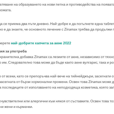
атяване на образуването на нови петна и противодейства на появат
кожата.
а се приема два пъти дневно. Най-добре е да погълнете една табле
о е да знаете, че основното лечение с Zinamax трябва да продължи 
верете
най-добрите хапчета за акне 2022
ия за употреба
хранителна добавка Zinamax са лезиите от акне, независимо от тяхн
 им. Следователно това може да бъде както акне вулгарис, така и р
от всеки, като се препоръчва най-вече на тийнейджъри, засегнати о
е засегната от бързи хормонални промени. Освен това Zinamax може д
а последиците от използването на неподходяща козметика, която з
хчувствителни или алергични към някоя от съставките. Освен това то
ни жени и кърмачки.