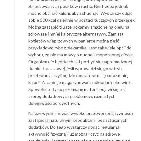
zbilansowanych posiłków i ruchu. Nie trzeba jednak
mocno obcinać kalorii, aby schudnąć. Wystarczy odjąć
sobie 500 kcal dziennie w postaci tuczących przekąsek.
Można zastąpić tłuste pokarmy smażone na oleju na
zdrowsze i mniej kaloryczne alternatywy. Zamiast
kotletów wieprzowych w panierce można zjeść
przykładowo rybę z piekarnika. Jest tak wiele opcji do
wyboru, że nie ma mowy o nudnej i monotonnej diecie.
Organizm nie będzie chciał pozbyć się nagromadzonej
tkanki tłuszczowej, jeśli wprowadzi się go w tryb
przetrwania, czyli będzie dostarczało się coraz mniej
kalorii. Zacznie je magazynować i odkładać cokolwiek.
Spowolni to tylko przemianę materii, pojawi się też
szereg dodatkowych problemów, rozmaitych
dolegliwości zdrowotnych.
Należy wyeliminować wysoko przetworzoną żywność i
zastąpić ją naturalnymi produktami, bez sztucznych
dodatków. Do tego wystarczy dodać regularną
aktywność fizyczną i już można liczyć na zdrowe
chudnięcie. Jeszcze lepsze efekty pozwalają uzyskać