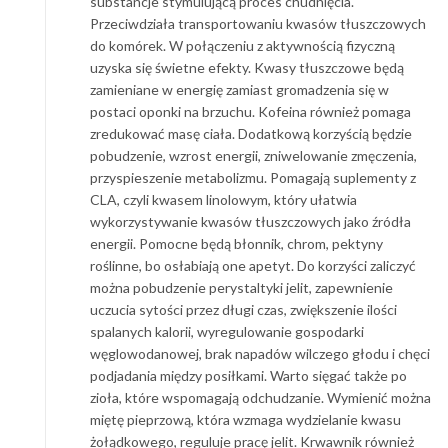
substancje stymulującą proces chudnięcia.
Przeciwdziała transportowaniu kwasów tłuszczowych
do komórek. W połączeniu z aktywnością fizyczną
uzyska się świetne efekty. Kwasy tłuszczowe będą
zamieniane w energię zamiast gromadzenia się w
postaci oponki na brzuchu. Kofeina również pomaga
zredukować masę ciała. Dodatkową korzyścią będzie
pobudzenie, wzrost energii, zniwelowanie zmęczenia,
przyspieszenie metabolizmu. Pomagają suplementy z
CLA, czyli kwasem linolowym, który ułatwia
wykorzystywanie kwasów tłuszczowych jako źródła
energii. Pomocne będą błonnik, chrom, pektyny
roślinne, bo osłabiają one apetyt. Do korzyści zaliczyć
można pobudzenie perystaltyki jelit, zapewnienie
uczucia sytości przez długi czas, zwiększenie ilości
spalanych kalorii, wyregulowanie gospodarki
węglowodanowej, brak napadów wilczego głodu i chęci
podjadania między posiłkami. Warto sięgać także po
zioła, które wspomagają odchudzanie. Wymienić można
miętę pieprzową, która wzmaga wydzielanie kwasu
żołądkowego, reguluje pracę jelit. Krwawnik również