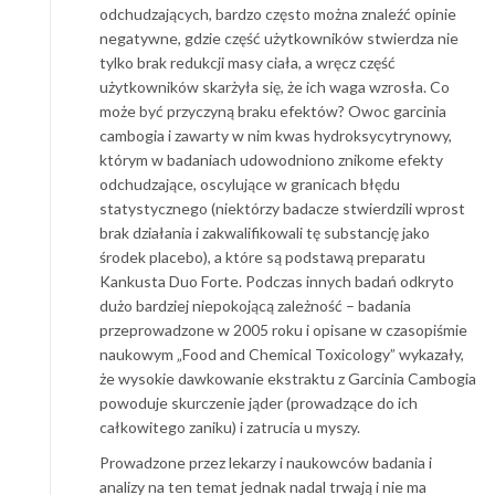
odchudzających, bardzo często można znaleźć opinie
negatywne, gdzie część użytkowników stwierdza nie
tylko brak redukcji masy ciała, a wręcz część
użytkowników skarżyła się, że ich waga wzrosła. Co
może być przyczyną braku efektów? Owoc garcinia
cambogia i zawarty w nim kwas hydroksycytrynowy,
którym w badaniach udowodniono znikome efekty
odchudzające, oscylujące w granicach błędu
statystycznego (niektórzy badacze stwierdzili wprost
brak działania i zakwalifikowali tę substancję jako
środek placebo), a które są podstawą preparatu
Kankusta Duo Forte. Podczas innych badań odkryto
dużo bardziej niepokojącą zależność – badania
przeprowadzone w 2005 roku i opisane w czasopiśmie
naukowym „Food and Chemical Toxicology” wykazały,
że wysokie dawkowanie ekstraktu z Garcinia Cambogia
powoduje skurczenie jąder (prowadzące do ich
całkowitego zaniku) i zatrucia u myszy.
Prowadzone przez lekarzy i naukowców badania i
analizy na ten temat jednak nadal trwają i nie ma