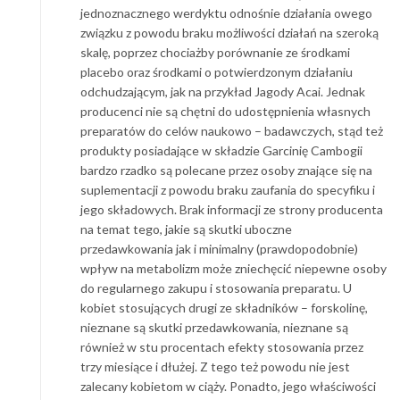
jednoznacznego werdyktu odnośnie działania owego
związku z powodu braku możliwości działań na szeroką
skalę, poprzez chociażby porównanie ze środkami
placebo oraz środkami o potwierdzonym działaniu
odchudzającym, jak na przykład Jagody Acai. Jednak
producenci nie są chętni do udostępnienia własnych
preparatów do celów naukowo – badawczych, stąd też
produkty posiadające w składzie Garcinię Cambogii
bardzo rzadko są polecane przez osoby znające się na
suplementacji z powodu braku zaufania do specyfiku i
jego składowych. Brak informacji ze strony producenta
na temat tego, jakie są skutki uboczne
przedawkowania jak i minimalny (prawdopodobnie)
wpływ na metabolizm może zniechęcić niepewne osoby
do regularnego zakupu i stosowania preparatu. U
kobiet stosujących drugi ze składników – forskolinę,
nieznane są skutki przedawkowania, nieznane są
również w stu procentach efekty stosowania przez
trzy miesiące i dłużej. Z tego też powodu nie jest
zalecany kobietom w ciąży. Ponadto, jego właściwości