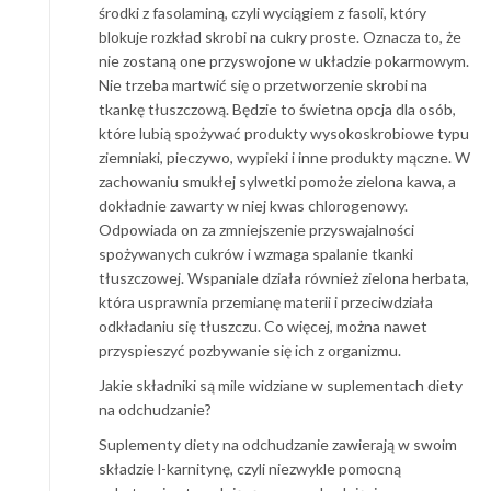
środki z fasolaminą, czyli wyciągiem z fasoli, który
blokuje rozkład skrobi na cukry proste. Oznacza to, że
nie zostaną one przyswojone w układzie pokarmowym.
Nie trzeba martwić się o przetworzenie skrobi na
tkankę tłuszczową. Będzie to świetna opcja dla osób,
które lubią spożywać produkty wysokoskrobiowe typu
ziemniaki, pieczywo, wypieki i inne produkty mączne. W
zachowaniu smukłej sylwetki pomoże zielona kawa, a
dokładnie zawarty w niej kwas chlorogenowy.
Odpowiada on za zmniejszenie przyswajalności
spożywanych cukrów i wzmaga spalanie tkanki
tłuszczowej. Wspaniale działa również zielona herbata,
która usprawnia przemianę materii i przeciwdziała
odkładaniu się tłuszczu. Co więcej, można nawet
przyspieszyć pozbywanie się ich z organizmu.
Jakie składniki są mile widziane w suplementach diety
na odchudzanie?
Suplementy diety na odchudzanie zawierają w swoim
składzie l-karnitynę, czyli niezwykle pomocną