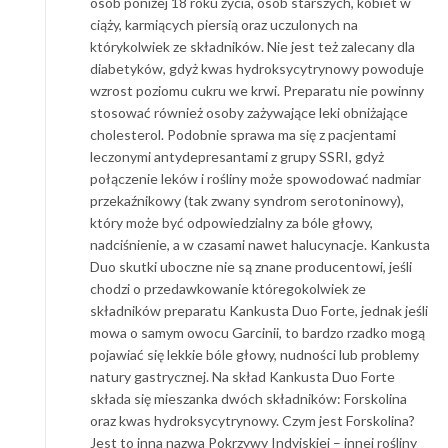
osób poniżej 18 roku życia, osób starszych, kobiet w
ciąży, karmiących piersią oraz uczulonych na
którykolwiek ze składników. Nie jest też zalecany dla
diabetyków, gdyż kwas hydroksycytrynowy powoduje
wzrost poziomu cukru we krwi. Preparatu nie powinny
stosować również osoby zażywające leki obniżające
cholesterol. Podobnie sprawa ma się z pacjentami
leczonymi antydepresantami z grupy SSRI, gdyż
połączenie leków i rośliny może spowodować nadmiar
przekaźnikowy (tak zwany syndrom serotoninowy),
który może być odpowiedzialny za bóle głowy,
nadciśnienie, a w czasami nawet halucynacje. Kankusta
Duo skutki uboczne nie są znane producentowi, jeśli
chodzi o przedawkowanie któregokolwiek ze
składników preparatu Kankusta Duo Forte, jednak jeśli
mowa o samym owocu Garcinii, to bardzo rzadko mogą
pojawiać się lekkie bóle głowy, nudności lub problemy
natury gastrycznej. Na skład Kankusta Duo Forte
składa się mieszanka dwóch składników: Forskolina
oraz kwas hydroksycytrynowy. Czym jest Forskolina?
Jest to inna nazwa Pokrzywy Indyjskiej – innej rośliny