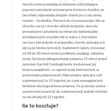
teoretycznie posiadającej działanie odchudzające
poprzez wzmożenie wytwarzania hormonu insuliny, za
ten efekt odpowiada związek chemiczny o tej samej
nazwie – forskolina. Pierwotnie stosowana jako lek na
choroby serca i choroby układu krążenia, obecnie
prowadzone są badania na temat jej działania jako
antydepresant oraz jako lek w walce z chorobami
tarczycy (ale jedynie w przypadku chorób opierających
się na jej niedoczynności). Suplement należy stosować
od 30 do 60 minut przed posiłkiem, popijając szklanką
wody. Spożycie jakiegokolwiek pokarmu 15 minut przed
zażyciem Garcinii Cambogii może zredukować jej
bioprzyswajalność, co ogranicza jej efektywność w
przewodzie pokarmowym. Maksymalny zalecany cykl
suplementacji to 12 tygodni, po czym wymagana jest
minimum dwutygodniowa przerwa. Po przerwie można
z powrotem powrócić do suplementacji, jednak również
na nie dłużej niż 12 tygodni.
Ile to kosztuje?