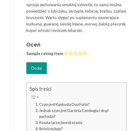
sprzyja zachowaniu smukłej sylwetki, to samo można
powiedzieć o lubczyku, skrzypie, imbirze, bratku, szałwii,
kruszynie. Warto sięgać po suplementy zawierające
kurkumę, guaranę, siemię lniane, morwę, babkę płesznik,
koper włoski i mniszek lekarski.
Oceń
Sample rating item
Spis treści
Czym jest Kankusta Duo Forte?
Jednak czym jest Garcinia Cambogia i skąd
pochodzi?
Koszta i przeciwwskazania
Ile to kosztuje?