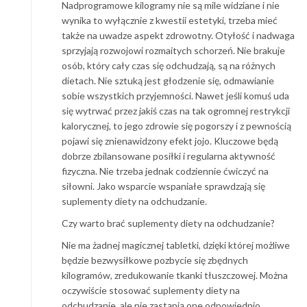
Nadprogramowe kilogramy nie są mile widziane i nie
wynika to wyłącznie z kwestii estetyki, trzeba mieć
także na uwadze aspekt zdrowotny. Otyłość i nadwaga
sprzyjają rozwojowi rozmaitych schorzeń. Nie brakuje
osób, który cały czas się odchudzają, są na różnych
dietach. Nie sztuką jest głodzenie się, odmawianie
sobie wszystkich przyjemności. Nawet jeśli komuś uda
się wytrwać przez jakiś czas na tak ogromnej restrykcji
kalorycznej, to jego zdrowie się pogorszy i z pewnością
pojawi się znienawidzony efekt jojo. Kluczowe będą
dobrze zbilansowane posiłki i regularna aktywność
fizyczna. Nie trzeba jednak codziennie ćwiczyć na
siłowni. Jako wsparcie wspaniałe sprawdzają się
suplementy diety na odchudzanie.
Czy warto brać suplementy diety na odchudzanie?
Nie ma żadnej magicznej tabletki, dzięki której możliwe
będzie bezwysiłkowe pozbycie się zbędnych
kilogramów, zredukowanie tkanki tłuszczowej. Można
oczywiście stosować suplementy diety na
odchudzanie, ale nie zastąpią one odpowiednio