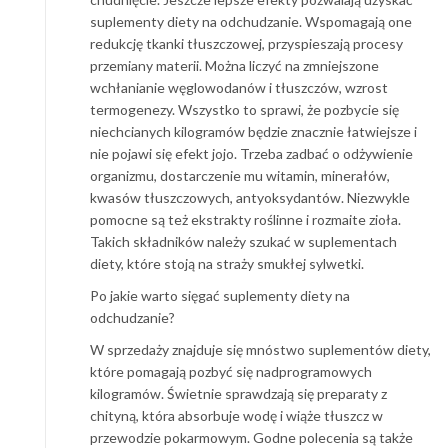
suplementy diety na odchudzanie. Wspomagają one
redukcję tkanki tłuszczowej, przyspieszają procesy
przemiany materii. Można liczyć na zmniejszone
wchłanianie węglowodanów i tłuszczów, wzrost
termogenezy. Wszystko to sprawi, że pozbycie się
niechcianych kilogramów będzie znacznie łatwiejsze i
nie pojawi się efekt jojo. Trzeba zadbać o odżywienie
organizmu, dostarczenie mu witamin, minerałów,
kwasów tłuszczowych, antyoksydantów. Niezwykle
pomocne są też ekstrakty roślinne i rozmaite zioła.
Takich składników należy szukać w suplementach
diety, które stoją na straży smukłej sylwetki.
Po jakie warto sięgać suplementy diety na
odchudzanie?
W sprzedaży znajduje się mnóstwo suplementów diety,
które pomagają pozbyć się nadprogramowych
kilogramów. Świetnie sprawdzają się preparaty z
chityną, która absorbuje wodę i wiąże tłuszcz w
przewodzie pokarmowym. Godne polecenia są także