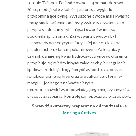
terenie Tajlandii. Dojrzałe owoce są pomarańczowo-
żółte, niedojrzałe z kolei są zielone, z wyglądu
przypominające dynię. Wysuszone owoce mają kwaśno-
słony smak, zaś zmielone były wykorzystywane jako
przyprawa do curry, ryb, mięsa i owoców morza,
podkreślając ich smak. Zaś wywar z owoców był
stosowany w medycynie indyjskiej od setek lat w
problemach z układem pokarmowym. Za leczniczy
czynnik uznaje się kwas hydroksycytrynowy, któremu
przypisuje się między innymi takie cechy jak regulacja
lipidowa, redukcja trójglicerydów, kontrola apetytu,
regulacja ciśnienia krwi oraz produkcja serotonin w
mózgu – jednego z najważniejszych
neuroprzekaźników, odpowiadającego między innymi za
procesy zasypiania, kontrolę samopoczucia oraz apetyt.
Sprawdź skuteczny preparat na odchudzanie ->
Moringa Actives