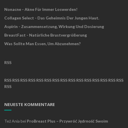
Nonacne - Akne Für Immer Loswerden!
Collagen Select - Das Geheimnis Der Jungen Haut.
Aspirin - Zusammensetzung, Wirkung Und Dosierung
BreastFast - Natürliche Brustvergrößerung
Was Sollte Man Essen, Um Abzunehmen?
RSS
RSS
RSS
RSS
RSS
RSS
RSS
RSS
RSS
RSS
RSS
RSS
RSS
RSS
RSS
RSS
RSS
NEUESTE KOMMENTARE
Też Ania
bei
ProBreast Plus – Przywróć Jędrność Swoim