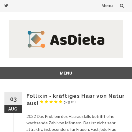
Menü
Zum
Inhalt
springen
MENÜ
Zum
Inhalt
springen
Follixin - kräftiges Haar von Natur
03
5/5
(2)
aus!
AUG.
2022 Das Problem des Haarausfalls betrifft eine
wachsende Zahl von Männern. Das ist nicht sehr
attraktiv, insbesondere für Frauen. Fast jede Frau